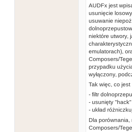
AUDFx jest wpisan
usunięcie losowy
usuwanie niepoż
dolnoprzepustowy
niektóre utwory, 
charakterystyczne
emulatorach), or
Composers/Teget
przypadku użycia
wyłączony, podc
Tak więc, co jes
- filtr dolnoprze
- usunięty "hack
- układ różniczku
Dla porównania,
Composers/Teget