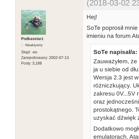
(2018-03-02 23
Hej!
SoTe poprosił mnie
imieniu na forum Ata
Podkasetarz
Nieaktywny
SoTe napisał/a:
Skąd:
-oo
Zarejestrowany:
2002-07-13
Zauważyłem, że n
Posty:
3,188
ja u siebie od d
Wersja 2.3 jest 
różniczkujący. U
zakresu 0V...5V 
oraz jednocześn
prostokątnego. T
uzyskać dźwięk z
Dodatkowo mogł
emulatorach. Atar