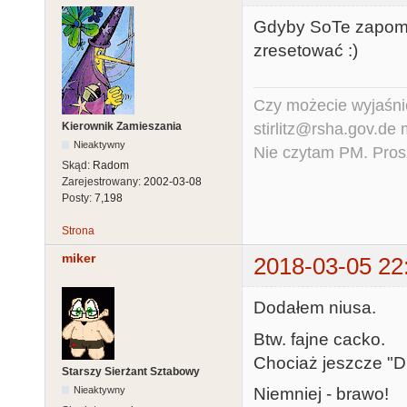
Gdyby SoTe zapomni
zresetować :)
Czy możecie wyjaśnić
stirlitz@rsha.gov.de
Kierownik Zamieszania
Nieaktywny
Nie czytam PM. Pros
Skąd:
Radom
Zarejestrowany:
2002-03-08
Posty:
7,198
Strona
miker
2018-03-05 22
Dodałem niusa.
Btw. fajne cacko.
Chociaż jeszcze "Di
Starszy Sierżant Sztabowy
Niemniej - brawo!
Nieaktywny