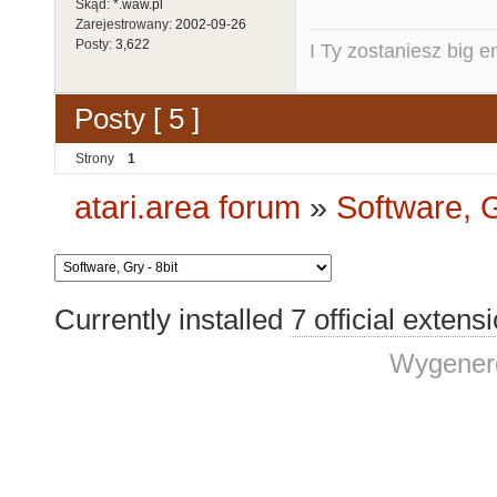
Skąd:
*.waw.pl
Zarejestrowany:
2002-09-26
Posty:
3,622
I Ty zostaniesz big e
Posty [ 5 ]
Strony
1
atari.area forum
»
Software, G
Currently installed
7 official extens
Wygenero