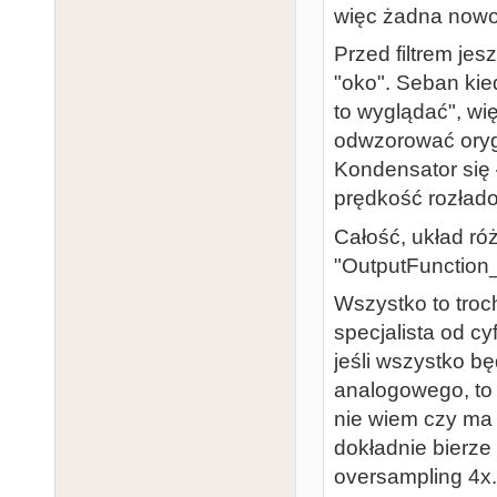
więc żadna nowo
Przed filtrem jes
"oko". Seban kie
to wyglądać", wi
odwzorować orygi
Kondensator się 
prędkość rozład
Całość, układ różn
"OutputFunction_
Wszystko to troc
specjalista od c
jeśli wszystko b
analogowego, to j
nie wiem czy ma 
dokładnie bierz
oversampling 4x.