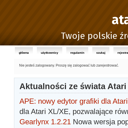
at
Twoje polskie źr
główna
użytkownicy
regulamin
szukaj
rejestr
Nie jesteś zalogowany.
Proszę się zalogować lub zarejestrować.
Aktualności ze świata Atari
APE: nowy edytor grafiki dla Atari
dla Atari XL/XE, pozwalające rów
Gearlynx 1.2.21
Nowa wersja popu