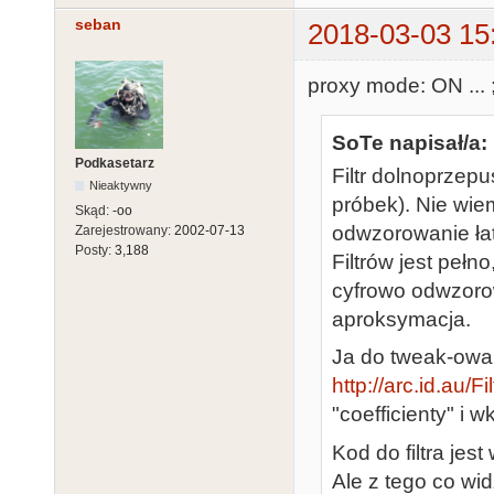
seban
2018-03-03 15
proxy mode: ON ... ;
SoTe napisał/a:
Podkasetarz
Filtr dolnoprzep
Nieaktywny
próbek). Nie wiem 
Skąd:
-oo
odwzorowanie łat
Zarejestrowany:
2002-07-13
Posty:
3,188
Filtrów jest pełno
cyfrowo odwzorow
aproksymacja.
Ja do tweak-owani
http://arc.id.au/F
"coefficienty" i w
Kod do filtra jest
Ale z tego co widz