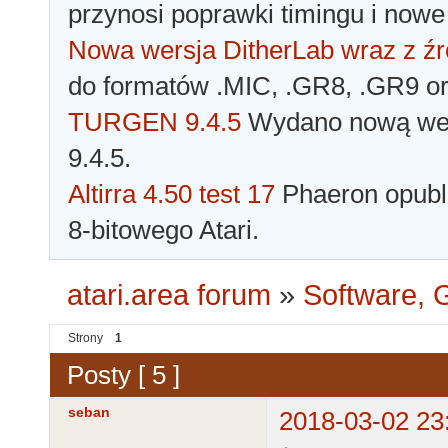
przynosi poprawki timingu i nowe
Nowa wersja DitherLab wraz z źr
do formatów .MIC, .GR8, .GR9 o
TURGEN 9.4.5
Wydano nową wer
9.4.5.
Altirra 4.50 test 17
Phaeron opubli
8-bitowego Atari.
atari.area forum
»
Software, G
Strony
1
Posty [ 5 ]
seban
2018-03-02 23