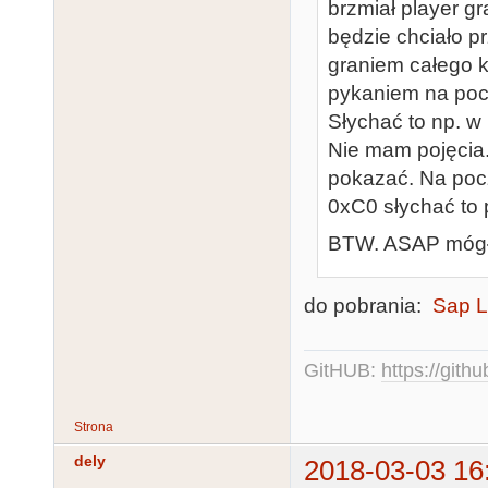
brzmiał player g
będzie chciało p
graniem całego k
pykaniem na pocz
Słychać to np. w
Nie mam pojęcia
pokazać. Na poc
0xC0 słychać to 
BTW. ASAP mógłby
do pobrania:
Sap L
GitHUB:
https://gith
Strona
dely
2018-03-03 16