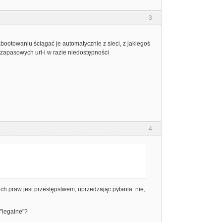
3
bootowaniu ściągać je automatycznie z sieci, z jakiegoś
ę zapasowych url-i w razie niedostępności
4
 praw jest przestępstwem, uprzedzając pytania: nie,
"legalne"?