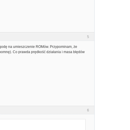
5
li zgodę na umieszczenie ROMów. Przypominam, że
nie pomnę). Co prawda prędkość działania i masa błędów
6