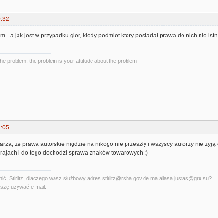
0:32
m - a jak jest w przypadku gier, kiedy podmiot który posiadał prawa do nich nie istn
the problem; the problem is your attitude about the problem
1:05
arza, że prawa autorskie nigdzie na nikogo nie przeszły i wszyscy autorzy nie żyją
rajach i do tego dochodzi sprawa znaków towarowych :)
ć, Stirlitz, dlaczego wasz służbowy adres stirlitz@rsha.gov.de ma aliasa justas@gru.su?
szę używać e-mail.