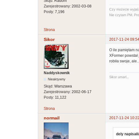
Skąd:
Radom
Zarejestrowany:
2002-03-08
Czy możecie wyjaśni
Posty:
7,196
Nie czytam PM. Pro
Strona
Sikor
2017-11-24 09:5
O ile pamiętam n
XFormer powstał j
robiła swoje, ale..
Naddyskownik
Sikor umarł...
Nieaktywny
Skąd:
Warszawa
Zarejestrowany:
2002-06-17
Posty:
11,122
Strona
normail
2017-11-24 10:2
dely napisał/