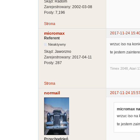
Skąd:
Radom
Zarejestrowany:
2002-03-08
Posty:
7,196
Strona
micromax
2017-11-24 15:4
Referent
wrzuc iso na koni
Nieaktywny
Skąd:
Jaworzno
te jestem zainte
Zarejestrowany:
2017-04-11
Posty:
287
Timex 2048, Atari 1
Strona
normail
2017-11-24 15:5
micromax nap
wrzuc iso na 
te jestem za
Przechodzień