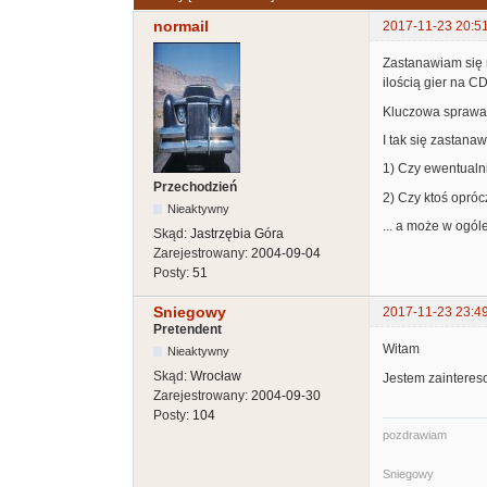
normail
2017-11-23 20:5
Zastanawiam się 
ilością gier na CD
Kluczowa sprawa 
I tak się zastanaw
1) Czy ewentualni
Przechodzień
2) Czy ktoś opró
Nieaktywny
... a może w ogól
Skąd:
Jastrzębia Góra
Zarejestrowany:
2004-09-04
Posty:
51
Sniegowy
2017-11-23 23:4
Pretendent
Witam
Nieaktywny
Skąd:
Wrocław
Jestem zainteres
Zarejestrowany:
2004-09-30
Posty:
104
pozdrawiam
Sniegowy