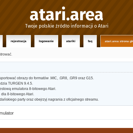
atari.area
Twoje polskie źródło informacji o Atari
rejestracja
logowanie
atariki
faq
atari.area strona g
strować.
portować obrazy do formatów .MIC, .GR8, .GR9 oraz G15.
dzia TURGEN 9.4.5.
estową emulatora 8-bitowego Atari.
dla 8-bitowego Atari.
ańskiego party oraz obejrzyj nagrania z oficjalnego streamu.
mulator