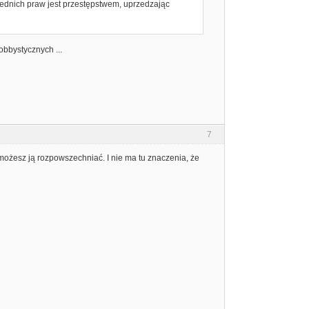
dnich praw jest przestępstwem, uprzedzając
obbystycznych ...
7
możesz ją rozpowszechniać. I nie ma tu znaczenia, że