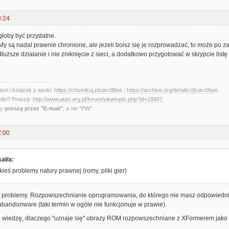
8:24
łoby być przydatne.
 są nadal prawnie chronione, ale jeżeli boisz się je rozprowadzać, to może po za
dłuższe działanie i nie zniknięcie z sieci, a dodatkowo przygotować w skrypcie list
sm i książek z epoki:
https://chomikuj.pl/uicr0Bee
;
https://archive.org/details/@uicr0bee
etki? Proszę:
http://www.atari.org.pl/forum/viewtopic.php?id=18887
ny
proszę przez "E-mail"
, a nie "PW".
2:00
ał/a:
ieś problemy natury prawnej (romy, pliki gier)
 problemy. Rozpowszechnianie oprogramowania, do którego nie masz odpowiednich
 abandonware (taki termin w ogóle nie funkcjonuje w prawie).
 wiedzę, dlaczego "uznaje się" obrazy ROM rozpowszechniane z XFormerem jako 