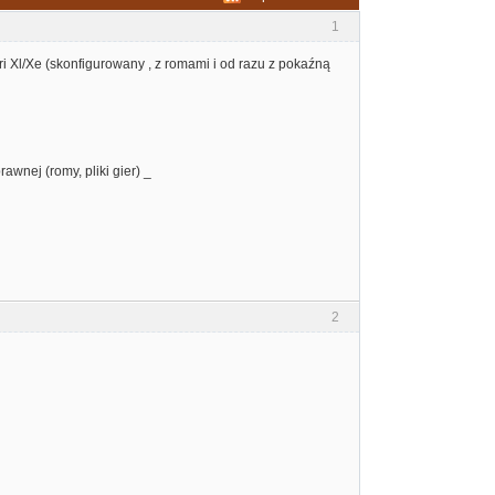
1
 Xl/Xe (skonfigurowany , z romami i od razu z pokaźną
wnej (romy, pliki gier) _
2