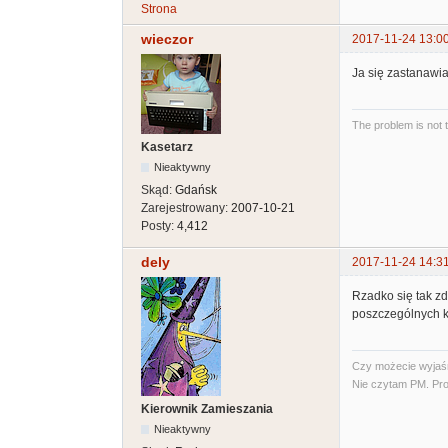
Strona
wieczor
2017-11-24 13:0
Ja się zastanawia
The problem is not 
Kasetarz
Nieaktywny
Skąd:
Gdańsk
Zarejestrowany:
2007-10-21
Posty:
4,412
dely
2017-11-24 14:3
Rzadko się tak zd
poszczególnych k
Czy możecie wyjaśni
Nie czytam PM. Pro
Kierownik Zamieszania
Nieaktywny