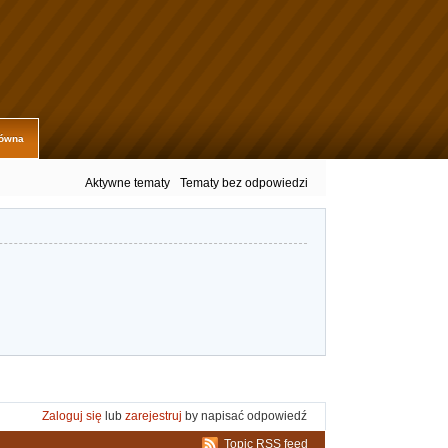
łówna
Aktywne tematy
Tematy bez odpowiedzi
Zaloguj się
lub
zarejestruj
by napisać odpowiedź
Topic RSS feed