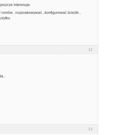
 jeszcze interesuje.
ć romów , rozpoakowywać , konfigurować ścieżki ,
użytku.
12
ą...
13