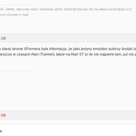
ć, Stirlitz, dlaczego wasz służbowy adres stirlitz@rsha.gov.de ma aliasa justas@gru.su?
szę używać e-mail.
4:59
a starej stronie XFormera była informacja, że jako jedyny emulator autorzy dosta
eszcze w czasach Atari (Tramiel), także na Atari ST (o ile nie najpierw tam, już 
.
2:08
a: