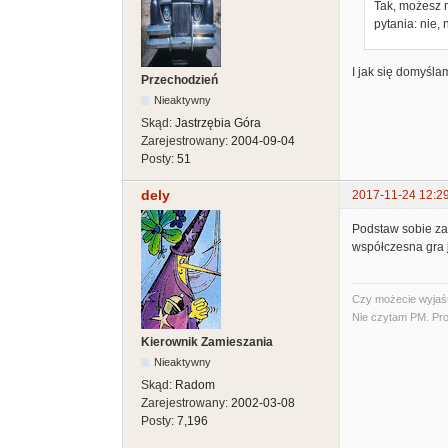
Tak, możesz 
pytania: nie,
I jak się domyśla
Przechodzień
Nieaktywny
Skąd:
Jastrzębia Góra
Zarejestrowany:
2004-09-04
Posty:
51
dely
2017-11-24 12:2
Podstaw sobie za
współczesna gra j
Czy możecie wyjaśni
Nie czytam PM. Pro
Kierownik Zamieszania
Nieaktywny
Skąd:
Radom
Zarejestrowany:
2002-03-08
Posty:
7,196