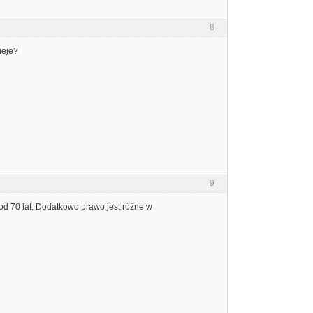
8
ieje?
9
 od 70 lat. Dodatkowo prawo jest różne w