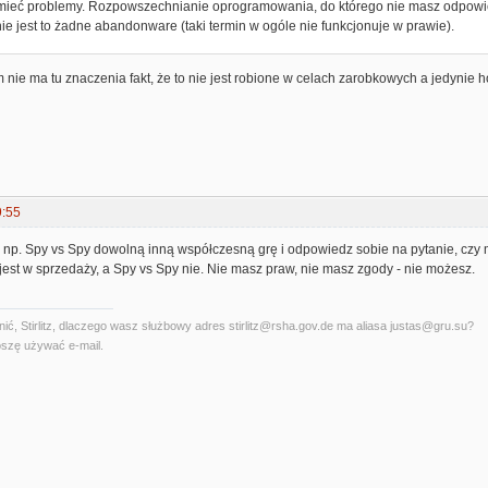
mieć problemy. Rozpowszechnianie oprogramowania, do którego nie masz odpowie
 nie jest to żadne abandonware (taki termin w ogóle nie funkcjonuje w prawie).
m nie ma tu znaczenia fakt, że to nie jest robione w celach zarobkowych a jedynie h
9:55
 np. Spy vs Spy dowolną inną współczesną grę i odpowiedz sobie na pytanie, czy 
est w sprzedaży, a Spy vs Spy nie. Nie masz praw, nie masz zgody - nie możesz.
ć, Stirlitz, dlaczego wasz służbowy adres stirlitz@rsha.gov.de ma aliasa justas@gru.su?
szę używać e-mail.