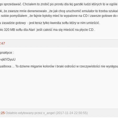
go sprzedawać. Chciałem to zrobić po prostu dla tej garstki ludzi których to w ogóle
aki, że zawsze mnie denerwowało , że jak chcę uruchomić emulator to trzeba szuka
tak sobie pomyślałem , że fajnie byłoby mieć to wypalone na CD i zawsze gotowe do 
 zasadzie gotowy - jest teraz tylko kwestia softu który w nim umieścić.
o 320 MB softu dla Atari jeśli całość ma się mieścić na płycie CD .
2:47
praktyce :
G-vjktYDyuU
rtualboxa ... To dziwne miganie kolorów i braki ostrości w rzeczywistości nie występuj
:25
Ostatnio edytowany przez x_angel (2017-11-24 22:50:55)