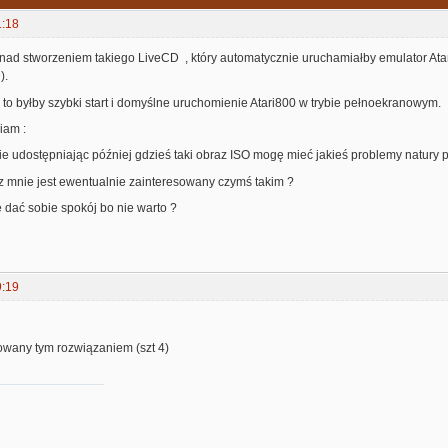
1:18
nad stworzeniem takiego LiveCD , który automatycznie uruchamiałby emulator Atari
).
to byłby szybki start i domyślne uruchomienie Atari800 w trybie pełnoekranowym.
iam :
e udostępniając później gdzieś taki obraz ISO mogę mieć jakieś problemy natury pra
cz mnie jest ewentualnie zainteresowany czymś takim ?
e dać sobie spokój bo nie warto ?
9:19
owany tym rozwiązaniem (szt 4)