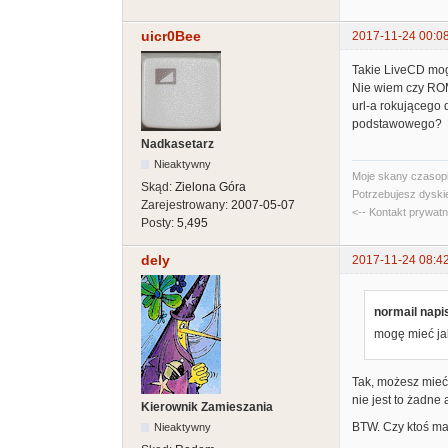
uicr0Bee
2017-11-24 00:0
Takie LiveCD mog
Nie wiem czy ROMy
url-a rokującego 
podstawowego?
Nadkasetarz
Nieaktywny
Moje skany czasopi
Skąd:
Zielona Góra
Potrzebujesz dyski
Zarejestrowany:
2007-05-07
<-- Kontakt prywat
Posty:
5,495
dely
2017-11-24 08:4
normail napis
mogę mieć jak
Tak, możesz mieć
nie jest to żadne
Kierownik Zamieszania
BTW. Czy ktoś ma
Nieaktywny