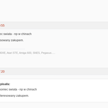
0:55
ec swiata - np w chinach
resowany zakupem.
30XE, Atari STE, Amiga 600, SNES, Pegasus.....
7:20
isał/a:
koniec swiata - np w chinach
interesowany zakupem.