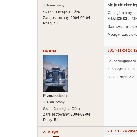
Ale ja nie chcę te
Nieaktywny
Skąd:
Jastrzębia Góra
Cel ogólnie był t
Zarejestrowany:
2004-09-04
klawisze itd . I 
Posty:
51
Sam system jest w
Mogę wrzucić okoł
normail
2017-11-24 20:1
Tak to wygląda w 
https://youtu.be/
To jest zapis z vi
Przechodzień
Nieaktywny
Skąd:
Jastrzębia Góra
Zarejestrowany:
2004-09-04
Posty:
51
x_angel
2017-11-24 20:47