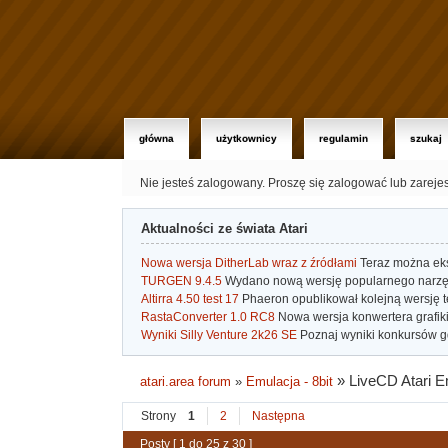
główna
użytkownicy
regulamin
szukaj
Nie jesteś zalogowany.
Proszę się zalogować lub zareje
Aktualności ze świata Atari
Nowa wersja DitherLab wraz z źródłami
Teraz można eks
TURGEN 9.4.5
Wydano nową wersję popularnego narzę
Altirra 4.50 test 17
Phaeron opublikował kolejną wersję t
RastaConverter 1.0 RC8
Nowa wersja konwertera grafiki 
Wyniki Silly Venture 2k26 SE
Poznaj wyniki konkursów gd
»
LiveCD Atari E
atari.area forum
»
Emulacja - 8bit
Strony
1
2
Następna
Posty [ 1 do 25 z 30 ]