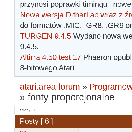
przynosi poprawki timingu i nowe
Nowa wersja DitherLab wraz z źr
do formatów .MIC, .GR8, .GR9 o
TURGEN 9.4.5
Wydano nową wer
9.4.5.
Altirra 4.50 test 17
Phaeron opubli
8-bitowego Atari.
atari.area forum
»
Programowa
»
fonty proporcjonalne
Strony
1
Posty [ 6 ]