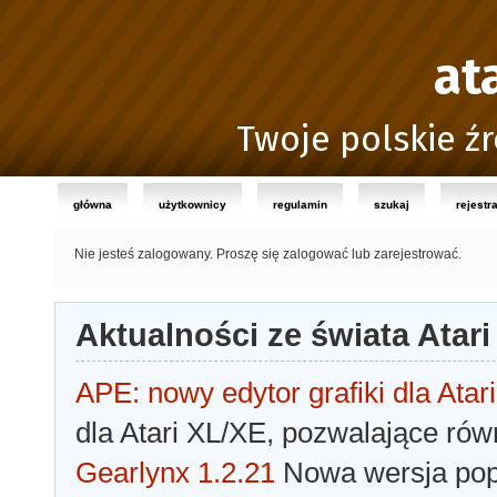
at
Twoje polskie źr
główna
użytkownicy
regulamin
szukaj
rejestr
Nie jesteś zalogowany.
Proszę się zalogować lub zarejestrować.
Aktualności ze świata Atari
APE: nowy edytor grafiki dla Atari
dla Atari XL/XE, pozwalające rów
Gearlynx 1.2.21
Nowa wersja popu