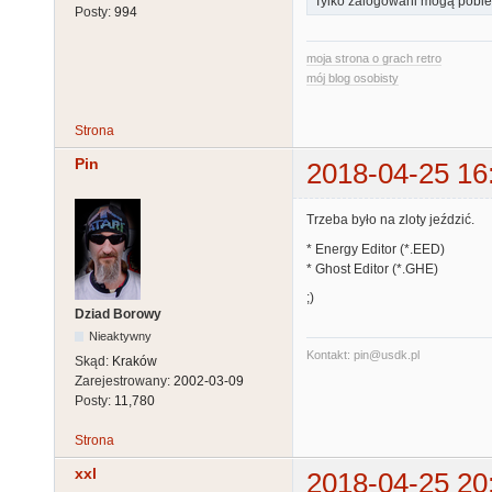
Tylko zalogowani mogą pobier
Posty:
994
moja strona o grach retro
mój blog osobisty
Strona
Pin
2018-04-25 16
Trzeba było na zloty jeździć.
* Energy Editor (*.EED)
* Ghost Editor (*.GHE)
;)
Dziad Borowy
Nieaktywny
Kontakt: pin@usdk.pl
Skąd:
Kraków
Zarejestrowany:
2002-03-09
Posty:
11,780
Strona
xxl
2018-04-25 20