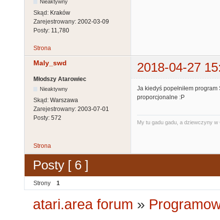
Nieaktywny
Skąd:
Kraków
Zarejestrowany:
2002-03-09
Posty:
11,780
Strona
Maly_swd
2018-04-27 15
Młodszy Atarowiec
Ja kiedyś popełniłem program S
Nieaktywny
proporcjonalne :P
Skąd:
Warszawa
Zarejestrowany:
2003-07-01
Posty:
572
My tu gadu gadu, a dziewczyny w O
Strona
Posty [ 6 ]
Strony
1
atari.area forum
»
Programowa