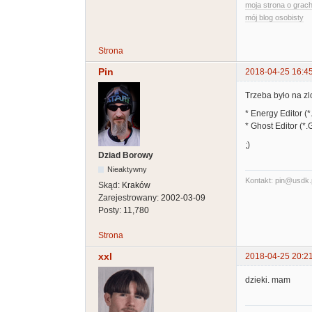
moja strona o grach
mój blog osobisty
Strona
Pin
2018-04-25 16:4
Trzeba było na zlo
* Energy Editor (
* Ghost Editor (*
;)
Dziad Borowy
Nieaktywny
Kontakt: pin@usdk.
Skąd:
Kraków
Zarejestrowany:
2002-03-09
Posty:
11,780
Strona
xxl
2018-04-25 20:2
dzieki. mam