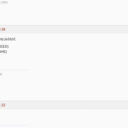
 retro
5:38
ty jeździć.
*.EED)
.GHE)
pl
1:32