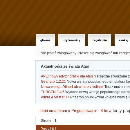
główna
użytkownicy
regulamin
szukaj
Nie jesteś zalogowany.
Proszę się zalogować lub zareje
Aktualności ze świata Atari
APE: nowy edytor grafiki dla Atari
Narzędzie stworzone z 
Gearlynx 1.2.21
Nowa wersja popularnego emulatora kons
Nowa wersja DitherLab wraz z źródłami
Teraz można eks
TURGEN 9.4.5
Wydano nową wersję popularnego narzę
Altirra 4.50 test 17
Phaeron opublikował kolejną wersję t
»
fonty pro
atari.area forum
»
Programowanie - 8 bit
Strony
1
Posty [ 6 ]