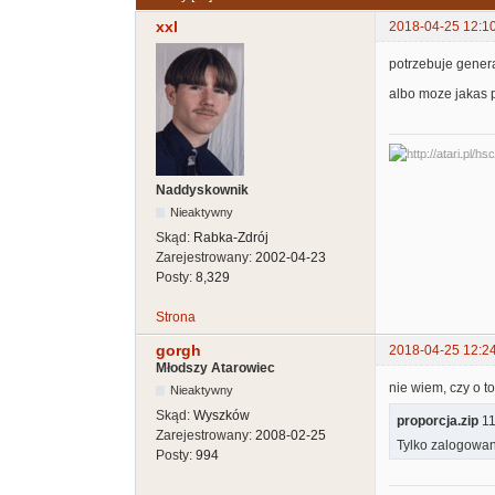
xxl
2018-04-25 12:1
potrzebuje gener
albo moze jakas 
Naddyskownik
Nieaktywny
Skąd:
Rabka-Zdrój
Zarejestrowany:
2002-04-23
Posty:
8,329
Strona
gorgh
2018-04-25 12:2
Młodszy Atarowiec
nie wiem, czy o to
Nieaktywny
Skąd:
Wyszków
proporcja.zip
11
Zarejestrowany:
2008-02-25
Tylko zalogowan
Posty:
994