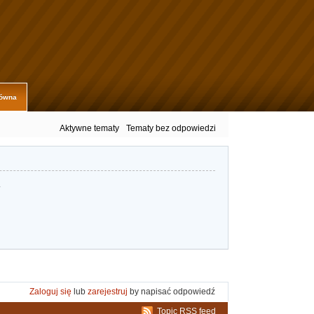
łówna
Aktywne tematy
Tematy bez odpowiedzi
.
Zaloguj się
lub
zarejestruj
by napisać odpowiedź
Topic RSS feed