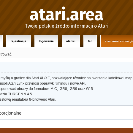
atari.area
Twoje polskie źródło informacji o Atari
rejestracja
logowanie
atariki
faq
atari.area strona g
strować.
myślą o grafice dla Atari XL/XE, pozwalające również na tworzenie kafelków i map
oli Atari Lynx przynosi poprawki timingu i nowe API.
portować obrazy do formatów .MIC, .GR8, .GR9 oraz G15.
dzia TURGEN 9.4.5.
estową emulatora 8-bitowego Atari.
porcjonalne