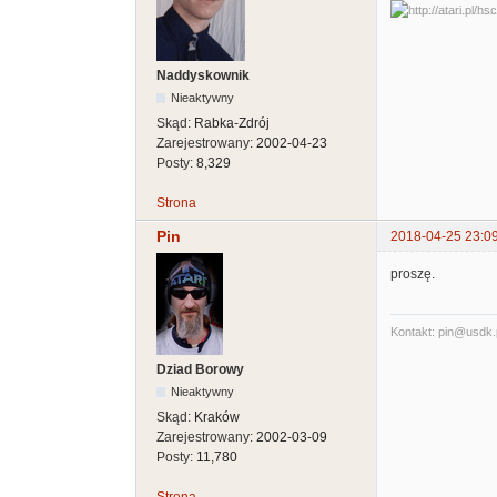
Naddyskownik
Nieaktywny
Skąd:
Rabka-Zdrój
Zarejestrowany:
2002-04-23
Posty:
8,329
Strona
Pin
2018-04-25 23:0
proszę.
Kontakt: pin@usdk.
Dziad Borowy
Nieaktywny
Skąd:
Kraków
Zarejestrowany:
2002-03-09
Posty:
11,780