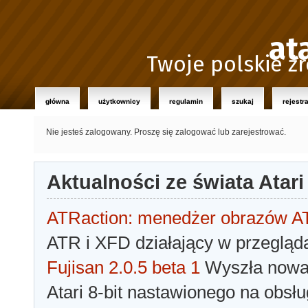
at
Twoje polskie źr
główna
użytkownicy
regulamin
szukaj
rejestr
Nie jesteś zalogowany.
Proszę się zalogować lub zarejestrować.
Aktualności ze świata Atari
ATRaction: menedżer obrazów 
ATR i XFD działający w przegląda
Fujisan 2.0.5 beta 1
Wyszła nowa 
Atari 8-bit nastawionego na obsłu