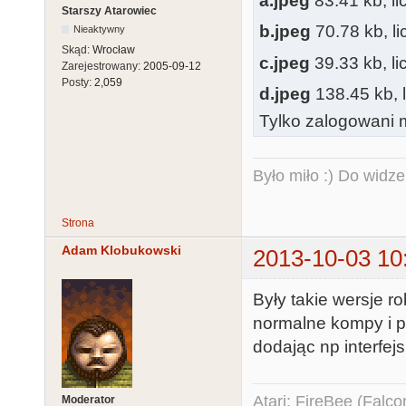
a.jpeg
83.41 kb, l
Starszy Atarowiec
b.jpeg
70.78 kb, l
Nieaktywny
Skąd:
Wrocław
c.jpeg
39.33 kb, l
Zarejestrowany:
2005-09-12
Posty:
2,059
d.jpeg
138.45 kb, 
Tylko zalogowani m
Było miło :) Do widze
Strona
Adam Klobukowski
2013-10-03 10
Były takie wersje r
normalne kompy i p
dodając np interfej
Atari: FireBee (Fal
Moderator