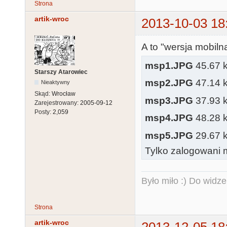
Strona
artik-wroc
2013-10-03 18
A to "wersja mobiln
msp1.JPG
45.67 k
Starszy Atarowiec
msp2.JPG
47.14 k
Nieaktywny
Skąd:
Wrocław
msp3.JPG
37.93 k
Zarejestrowany:
2005-09-12
Posty:
2,059
msp4.JPG
48.28 k
msp5.JPG
29.67 k
Tylko zalogowani m
Było miło :) Do widze
Strona
artik-wroc