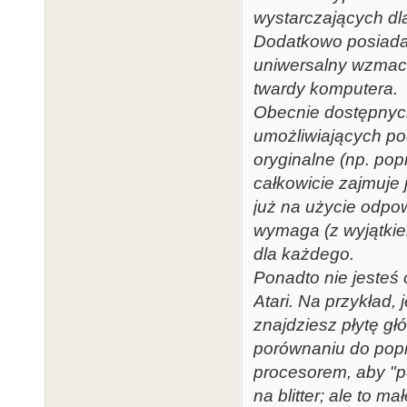
wystarczających d
Dodatkowo posiada
uniwersalny wzmacn
twardy komputera.
Obecnie dostępnych
umożliwiających po
oryginalne (np. pop
całkowicie zajmuje 
już na użycie odpo
wymaga (z wyjątkie
dla każdego.
Ponadto nie jeste
Atari. Na przykład,
znajdziesz płytę gł
porównaniu do popr
procesorem, aby "po
na blitter; ale to m