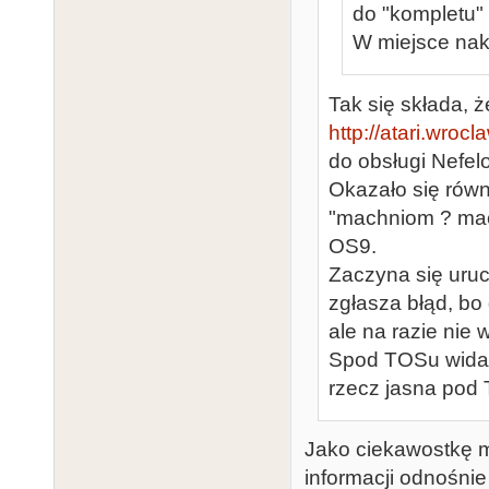
do "kompletu" ;
W miejsce nakl
Tak się składa, 
http://atari.wrocl
do obsługi Nefel
Okazało się równi
"machniom ? mach
OS9.
Zaczyna się uruc
zgłasza błąd, bo
ale na razie nie 
Spod TOSu widać 
rzecz jasna pod
Jako ciekawostkę m
informacji odnośnie