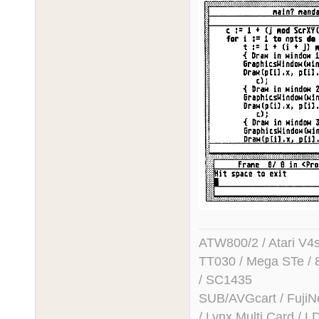
ATW800/2 / Atari V4sa 
TT030 / Mega STe / 
/ SC1435
SUB/AVGcart / FujiN
/ Lynx Multi Card /