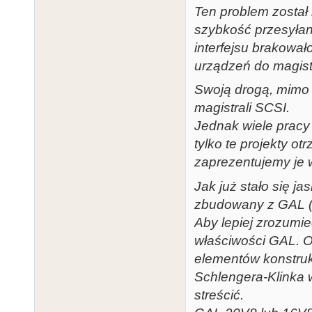
Ten problem został
szybkość przesyła
interfejsu brakowa
urządzeń do magist
Swoją drogą, mimo 
magistrali SCSI.
Jednak wiele pracy 
tylko te projekty o
zaprezentujemy je 
Jak już stało się ja
zbudowany z GAL (G
Aby lepiej zrozumi
właściwości GAL. O
elementów konstru
Schlengera-Klinka w
streścić.