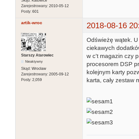
Skąd:
Katowice
Zarejestrowany:
2010-05-12
Posty:
601
artik-wroc
2018-08-16 20
Odświeżę wątek. U
ciekawych dodatków
w c't magazin czy p
Starszy Atarowiec
Nieaktywny
procesorem DSP pro
Skąd:
Wrocław
kolejnym karty poz
Zarejestrowany:
2005-09-12
karta, cały zestaw
Posty:
2,059