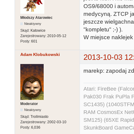
OS9/68000 i automa
medycyną. ZTCP jak
Młodszy Atarowiec
jeszcze wielgachna
Nieaktywny
"kompletu" ;-) ).
Skąd:
Katowice
Zarejestrowany:
2010-05-12
W miejsce naklejek "
Posty:
601
Adam Klobukowski
2013-10-03 12
marekp: zapodaj zd
Atari: FireBee (Fal
Pak030 Frak PuPla
SC1435) (1040STFM
Moderator
Nieaktywny
RAM CosmosEx NetU
Skąd:
Trollmiasto
SM125) (65XE Rapi
Zarejestrowany:
2002-03-10
SkunkBoard GameCart
Posty:
6,036