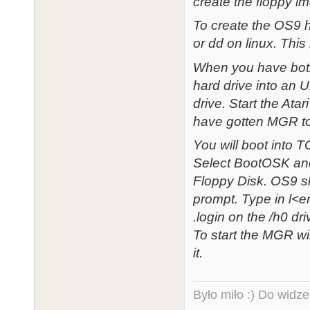
create the floppy i
To create the OS9 h
or dd on linux. Thi
When you have both 
hard drive into an U
drive. Start the Ata
have gotten MGR to
You will boot into T
Select BootOSK and 
Floppy Disk. OS9 sh
prompt. Type in l<en
.login on the /h0 dr
To start the MGR w
it.
Było miło :) Do widze