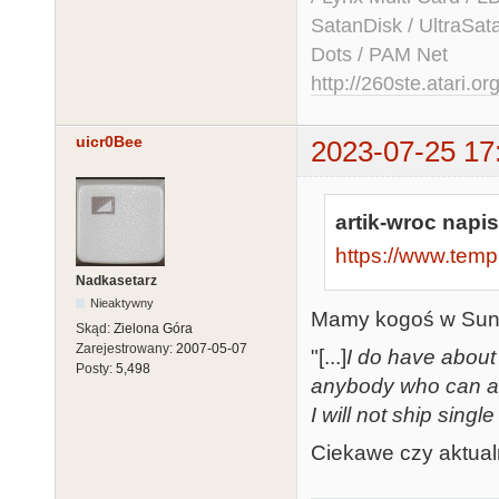
SatanDisk / UltraSat
Dots / PAM Net
http://260ste.atari.or
uicr0Bee
2023-07-25 17
artik-wroc napis
https://www.temp
Nadkasetarz
Nieaktywny
Mamy kogoś w Sunn
Skąd:
Zielona Góra
Zarejestrowany:
2007-05-07
"[...]
I do have about 
Posty:
5,498
anybody who can ar
I will not ship singl
Ciekawe czy aktual