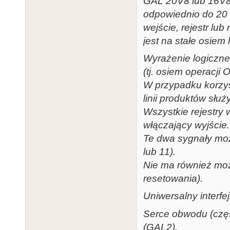
GAL 20V8 lub 16V8
odpowiednio do 20 
wejście, rejestr lu
jest na stałe osiem
Wyrażenie logiczn
(tj. osiem operacji
W przypadku korzyst
linii produktów sł
Wszystkie rejestry 
włączający wyjście.
Te dwa sygnały moż
lub 11).
Nie ma również moż
resetowania).
Uniwersalny interfe
Serce obwodu (częś
(GAL2).