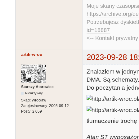
Moje skany czasopism
https://archive.org/d
Potrzebujesz dyskiet
id=18887
<-- Kontakt prywatn
artik-wroc
2023-09-28 18
Znalazłem w jednym
DMA. Są schematy,
Do poczytania jedn
Starszy Atarowiec
Nieaktywny
Skąd:
Wrocław
Zarejestrowany:
2005-09-12
Posty:
2,059
tłumaczenie trochę 
Atari ST wyposażon