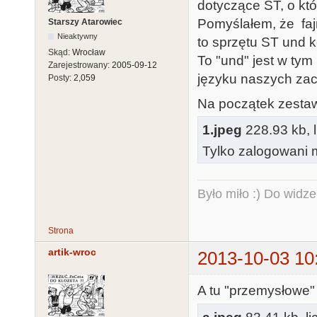
dotyczące ST, o kt
Pomyślałem, że faj
Starszy Atarowiec
Nieaktywny
to sprzętu ST und k
Skąd:
Wrocław
To "und" jest w tym
Zarejestrowany:
2005-09-12
języku naszych za
Posty:
2,059
Na początek zestaw
1.jpeg
228.93 kb, 
Tylko zalogowani m
Było miło :) Do widze
Strona
artik-wroc
2013-10-03 10
A tu "przemysłowe"