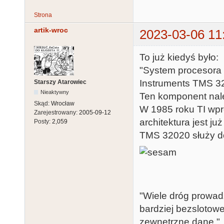
Strona
artik-wroc
2023-03-06 11
To już kiedyś było:
"System procesora
Instruments TMS 32
Starszy Atarowiec
Nieaktywny
Ten komponent nale
Skąd:
Wrocław
W 1985 roku TI wpr
Zarejestrowany:
2005-09-12
architektura jest ju
Posty:
2,059
TMS 32020 służy do
"Wiele dróg prowad
bardziej bezslotowe
zewnętrzne dane."