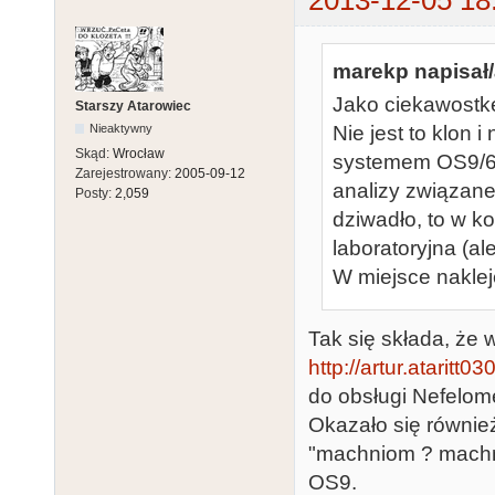
2013-12-05 18
marekp napisał/
Jako ciekawostkę
Starszy Atarowiec
Nieaktywny
Nie jest to klon 
Skąd:
Wrocław
systemem OS9/68
Zarejestrowany:
2005-09-12
analizy związane
Posty:
2,059
dziwadło, to w k
laboratoryjna (al
W miejsce nakleje
Tak się składa, że
http://artur.ataritt0
do obsługi Nefelome
Okazało się również
"machniom ? machni
OS9.