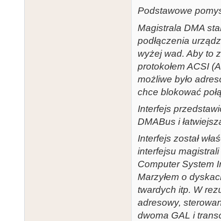
Podstawowe pomys
Magistrala DMA stan
podłączenia urządz
wyżej wad. Aby to z
protokołem ACSI (At
możliwe było adres
chce blokować połą
Interfejs przedstaw
DMABus i łatwiejszą
Interfejs został w
interfejsu magistr
Computer System In
Marzyłem o dyskac
twardych itp. W rezu
adresowy, sterowan
dwoma GAL i trans