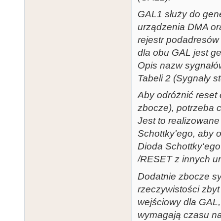
GAL1 służy do gen
urządzenia DMA ora
rejestr podadresów 
dla obu GAL jest g
Opis nazw sygnałów
Tabeli 2 (Sygnały st
Aby odróżnić reset
zbocze), potrzeba c
Jest to realizowane
Schottky'ego, aby 
Dioda Schottky'ego
/RESET z innych ur
Dodatnie zbocze s
rzeczywistości zbyt
wejściowy dla GAL
wymagają czasu nar