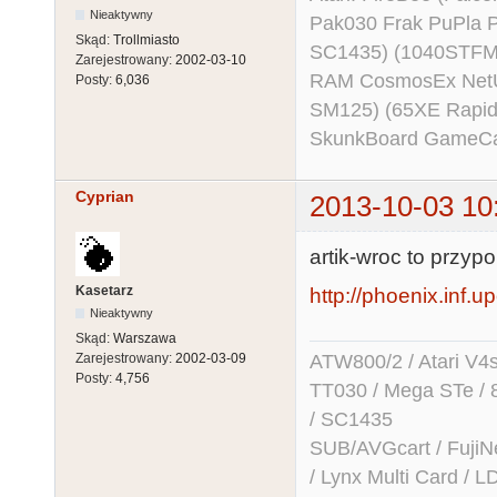
Nieaktywny
Pak030 Frak PuPla
Skąd:
Trollmiasto
SC1435) (1040STFM
Zarejestrowany:
2002-03-10
RAM CosmosEx NetU
Posty:
6,036
SM125) (65XE Rapi
SkunkBoard GameCart
Cyprian
2013-10-03 10
artik-wroc to przyp
Kasetarz
http://phoenix.inf.up
Nieaktywny
Skąd:
Warszawa
Zarejestrowany:
2002-03-09
ATW800/2 / Atari V4sa 
Posty:
4,756
TT030 / Mega STe / 
/ SC1435
SUB/AVGcart / FujiN
/ Lynx Multi Card /