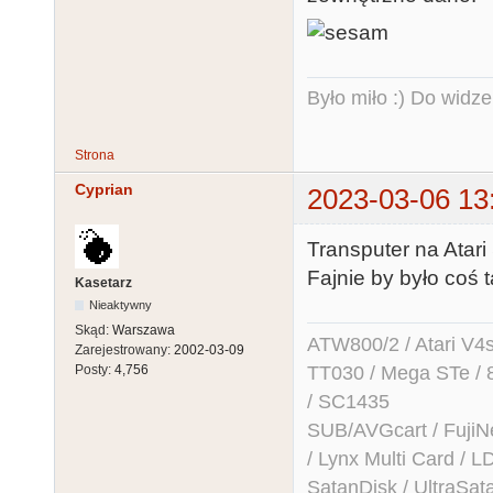
Było miło :) Do widze
Strona
Cyprian
2023-03-06 13
Transputer na Atari
Fajnie by było coś 
Kasetarz
Nieaktywny
Skąd:
Warszawa
ATW800/2 / Atari V4sa 
Zarejestrowany:
2002-03-09
TT030 / Mega STe / 
Posty:
4,756
/ SC1435
SUB/AVGcart / FujiN
/ Lynx Multi Card /
SatanDisk / UltraSat