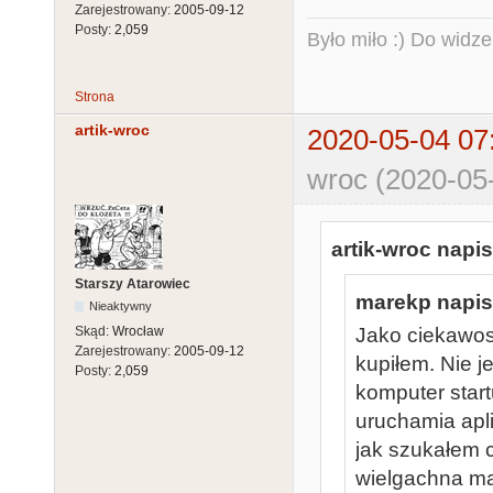
Zarejestrowany:
2005-09-12
Posty:
2,059
Było miło :) Do widze
Strona
artik-wroc
2020-05-04 07
wroc (2020-05
artik-wroc napis
Starszy Atarowiec
marekp napisa
Nieaktywny
Skąd:
Wrocław
Jako ciekawos
Zarejestrowany:
2005-09-12
kupiłem. Nie j
Posty:
2,059
komputer star
uruchamia apl
jak szukałem c
wielgachna ma