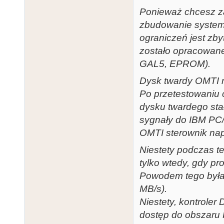
Ponieważ chcesz za
zbudowanie system
ograniczeń jest zb
zostało opracowan
GAL5, EPROM).
Dysk twardy OMTI n
Po przetestowaniu 
dysku twardego stał
sygnały do IBM PC/
OMTI sterownik na
Niestety podczas t
tylko wtedy, gdy pr
Powodem tego była
MB/s).
Niestety, kontroler
dostęp do obszaru 