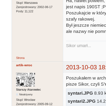
Ha, nawet powiem, ż
Skąd:
Warszawa
jest napis 190ST ;P
Zarejestrowany:
2002-06-17
Posty:
11,122
Poszukajcie w któr
szafy rakowej.
Był jeszcze niemie
ale nazwy nie pomn
Sikor umarł...
Strona
artik-wroc
2013-10-03 18
Poszukałem w archi
pisze Sikor, czyli S
Starszy Atarowiec
syntari.JPG
8.93 k
Nieaktywny
Skąd:
Wrocław
syntari2.JPG
14.2 
Zarejestrowany:
2005-09-12