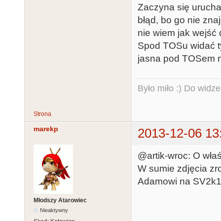
Zaczyna się urucha
błąd, bo go nie zna
nie wiem jak wejść 
Spod TOSu widać ty
jasna pod TOSem n
Było miło :) Do widze
Strona
marekp
2013-12-06 13
@artik-wroc: O właś
W sumie zdjęcia zro
Adamowi na SV2k1
Młodszy Atarowiec
Nieaktywny