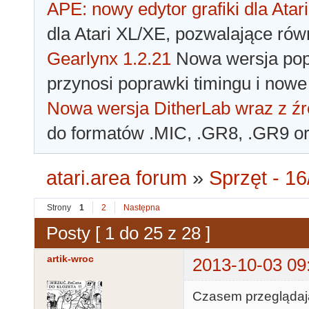
APE: nowy edytor grafiki dla Atari
dla Atari XL/XE, pozwalające rów
Gearlynx 1.2.21
Nowa wersja popu
przynosi poprawki timingu i nowe
Nowa wersja DitherLab wraz z źr
do formatów .MIC, .GR8, .GR9 o
atari.area forum
»
Sprzęt - 16
Strony
1
2
Następna
Posty [ 1 do 25 z 28 ]
artik-wroc
2013-10-03 09
Czasem przeglądając