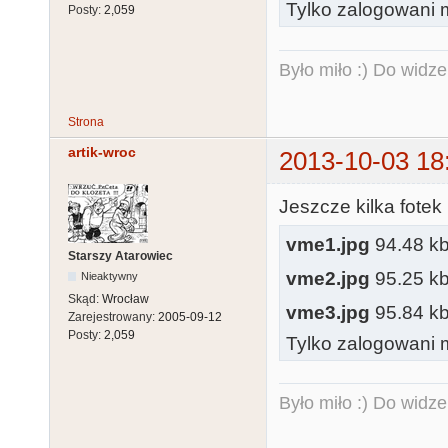
Tylko zalogowani m
Posty:
2,059
Było miło :) Do widze
Strona
artik-wroc
2013-10-03 18
Jeszcze kilka fote
vme1.jpg
94.48 kb,
Starszy Atarowiec
vme2.jpg
95.25 kb,
Nieaktywny
Skąd:
Wrocław
vme3.jpg
95.84 kb,
Zarejestrowany:
2005-09-12
Posty:
2,059
Tylko zalogowani m
Było miło :) Do widze