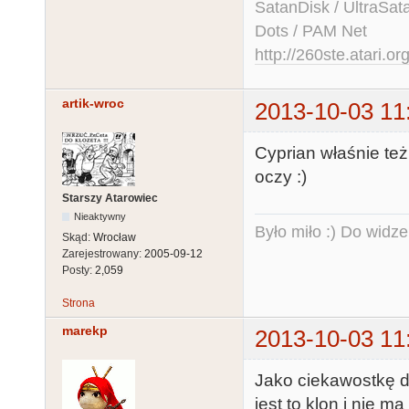
SatanDisk / UltraSat
Dots / PAM Net
http://260ste.atari.or
artik-wroc
2013-10-03 11
Cyprian właśnie też
oczy :)
Starszy Atarowiec
Nieaktywny
Było miło :) Do widze
Skąd:
Wrocław
Zarejestrowany:
2005-09-12
Posty:
2,059
Strona
marekp
2013-10-03 11
Jako ciekawostkę d
jest to klon i nie 