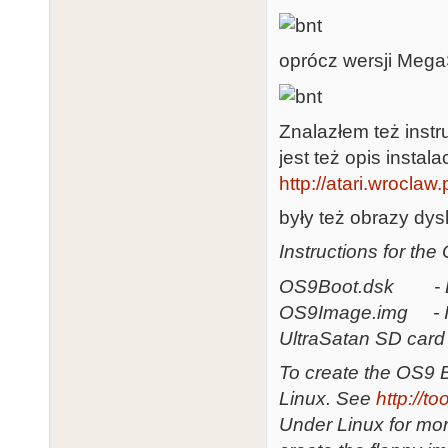
oprócz wersji Mega
Znalazłem też instr
jest też opis instala
http://atari.wroclaw
były też obrazy dy
Instructions for th
OS9Boot.dsk - Bo
OS9Image.img - Imag
UltraSatan SD card
To create the OS9 Bo
Linux. See
http://t
Under Linux for mor