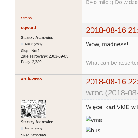
Było miło :) Do widze
Strona
sqward
2018-08-16 21
Starszy Atarowiec
Wow, madness!
Nieaktywny
Skąd:
Norfolk
Zarejestrowany:
2003-09-05
What can be asserted
Posty:
2,389
artik-wroc
2018-08-16 22
wroc (2018-08
Więcej kart VME w
Starszy Atarowiec
Nieaktywny
Skąd:
Wrocław