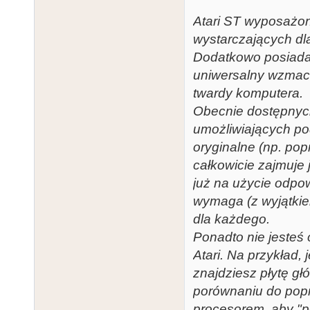
Atari ST wyposażon
wystarczających d
Dodatkowo posiada
uniwersalny wzmacn
twardy komputera.
Obecnie dostępnych
umożliwiających po
oryginalne (np. pop
całkowicie zajmuje 
już na użycie odpo
wymaga (z wyjątkie
dla każdego.
Ponadto nie jeste
Atari. Na przykład,
znajdziesz płytę gł
porównaniu do popr
procesorem, aby "po