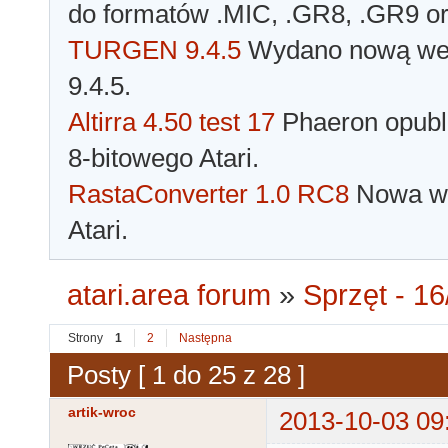
do formatów .MIC, .GR8, .GR9 o
TURGEN 9.4.5
Wydano nową wer
9.4.5.
Altirra 4.50 test 17
Phaeron opubli
8-bitowego Atari.
RastaConverter 1.0 RC8
Nowa wer
Atari.
atari.area forum
»
Sprzęt - 16
Strony
1
2
Następna
Posty [ 1 do 25 z 28 ]
artik-wroc
2013-10-03 09