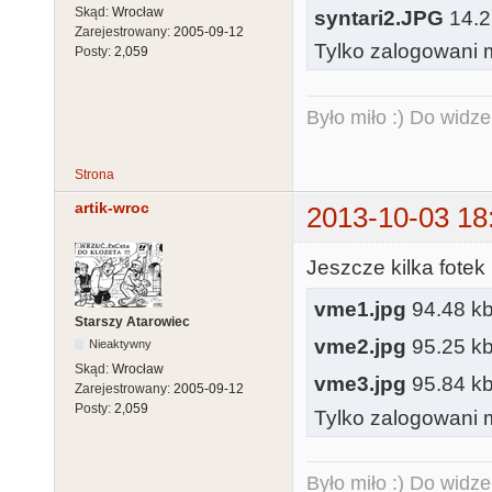
Skąd:
Wrocław
syntari2.JPG
14.2 
Zarejestrowany:
2005-09-12
Tylko zalogowani m
Posty:
2,059
Było miło :) Do widze
Strona
artik-wroc
2013-10-03 18
Jeszcze kilka fote
vme1.jpg
94.48 kb,
Starszy Atarowiec
vme2.jpg
95.25 kb,
Nieaktywny
Skąd:
Wrocław
vme3.jpg
95.84 kb,
Zarejestrowany:
2005-09-12
Posty:
2,059
Tylko zalogowani m
Było miło :) Do widze