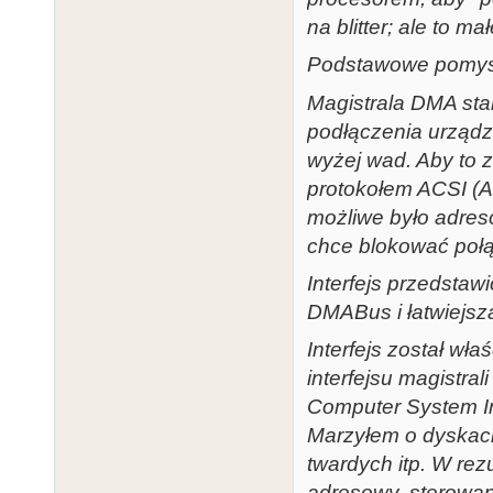
na blitter; ale to m
Podstawowe pomys
Magistrala DMA stan
podłączenia urządz
wyżej wad. Aby to z
protokołem ACSI (At
możliwe było adres
chce blokować połą
Interfejs przedstaw
DMABus i łatwiejszą
Interfejs został w
interfejsu magistr
Computer System In
Marzyłem o dyskac
twardych itp. W rezu
adresowy, sterowan