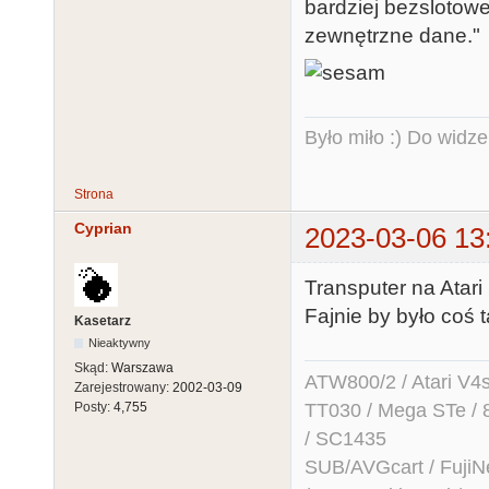
bardziej bezslotowe
zewnętrzne dane."
Było miło :) Do widze
Strona
Cyprian
2023-03-06 13
Transputer na Atari
Fajnie by było coś 
Kasetarz
Nieaktywny
Skąd:
Warszawa
ATW800/2 / Atari V4sa 
Zarejestrowany:
2002-03-09
TT030 / Mega STe / 
Posty:
4,755
/ SC1435
SUB/AVGcart / FujiN