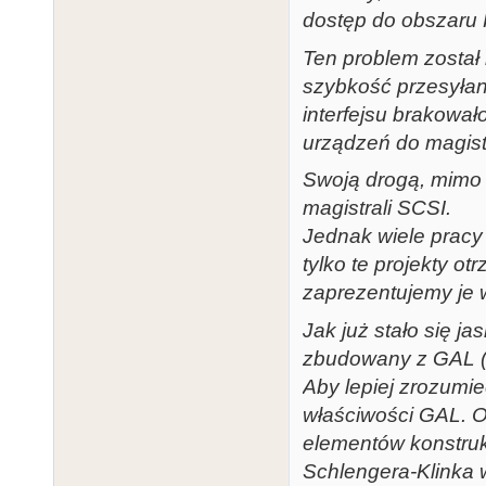
dostęp do obszaru 
Ten problem został
szybkość przesyła
interfejsu brakowa
urządzeń do magist
Swoją drogą, mimo 
magistrali SCSI.
Jednak wiele pracy 
tylko te projekty o
zaprezentujemy je 
Jak już stało się ja
zbudowany z GAL (G
Aby lepiej zrozumi
właściwości GAL. O
elementów konstru
Schlengera-Klinka w