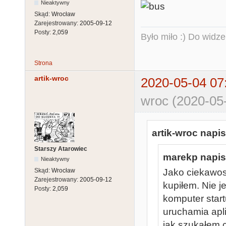
Nieaktywny
Skąd:
Wrocław
Zarejestrowany:
2005-09-12
Posty:
2,059
Było miło :) Do widze
Strona
artik-wroc
2020-05-04 07
wroc (2020-05
artik-wroc napis
Starszy Atarowiec
marekp napisa
Nieaktywny
Skąd:
Wrocław
Jako ciekawos
Zarejestrowany:
2005-09-12
kupiłem. Nie j
Posty:
2,059
komputer star
uruchamia apl
jak szukałem c