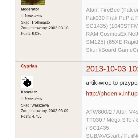
Atari: FireBee (Fal
Moderator
Nieaktywny
Pak030 Frak PuPla
Skąd:
Trollmiasto
SC1435) (1040STFM
Zarejestrowany:
2002-03-10
RAM CosmosEx NetU
Posty:
6,036
SM125) (65XE Rapi
SkunkBoard GameCart
Cyprian
2013-10-03 10
artik-wroc to przyp
Kasetarz
http://phoenix.inf.up
Nieaktywny
Skąd:
Warszawa
Zarejestrowany:
2002-03-09
ATW800/2 / Atari V4sa 
Posty:
4,755
TT030 / Mega STe / 
/ SC1435
SUB/AVGcart / FujiN