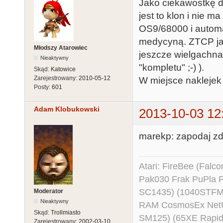
Jako ciekawostkę d
jest to klon i nie 
OS9/68000 i automa
medycyną. ZTCP jak
Młodszy Atarowiec
jeszcze wielgachna
Nieaktywny
"kompletu" ;-) ).
Skąd:
Katowice
Zarejestrowany:
2010-05-12
W miejsce naklejek "
Posty:
601
Adam Klobukowski
2013-10-03 12
marekp: zapodaj zd
Atari: FireBee (Fal
Pak030 Frak PuPla
SC1435) (1040STFM
Moderator
Nieaktywny
RAM CosmosEx NetU
Skąd:
Trollmiasto
SM125) (65XE Rapi
Zarejestrowany:
2002-03-10