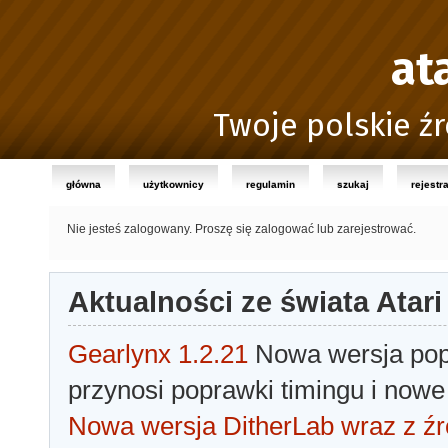
at
Twoje polskie źr
główna
użytkownicy
regulamin
szukaj
rejestr
Nie jesteś zalogowany.
Proszę się zalogować lub zarejestrować.
Aktualności ze świata Atari
Gearlynx 1.2.21
Nowa wersja popu
przynosi poprawki timingu i nowe
Nowa wersja DitherLab wraz z źr