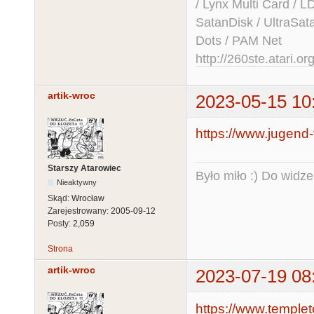
/ Lynx Multi Card /
SatanDisk / UltraSat
Dots / PAM Net
http://260ste.atari.or
artik-wroc
2023-05-15 10
https://www.jugend-f
Starszy Atarowiec
Było miło :) Do widze
Nieaktywny
Skąd:
Wrocław
Zarejestrowany:
2005-09-12
Posty:
2,059
Strona
artik-wroc
2023-07-19 08
https://www.templet