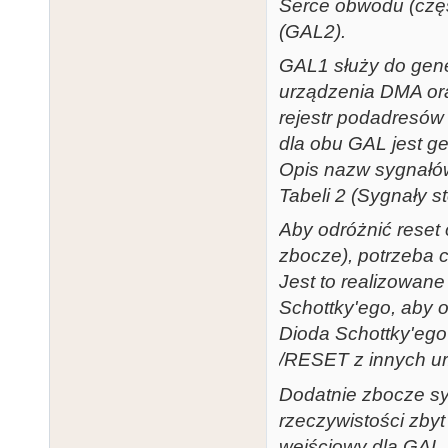
Serce obwodu (częś
(GAL2).
GAL1 służy do gen
urządzenia DMA ora
rejestr podadresów 
dla obu GAL jest g
Opis nazw sygnałów
Tabeli 2 (Sygnały st
Aby odróżnić reset
zbocze), potrzeba c
Jest to realizowane
Schottky'ego, aby 
Dioda Schottky'ego
/RESET z innych ur
Dodatnie zbocze s
rzeczywistości zbyt
wejściowy dla GAL