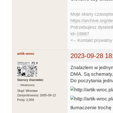
Moje skany czasopism
https://archive.org/d
Potrzebujesz dyskiet
id=18887
<-- Kontakt prywatn
artik-wroc
2023-09-28 18
Znalazłem w jednym
DMA. Są schematy,
Do poczytania jedn
Starszy Atarowiec
Nieaktywny
Skąd:
Wrocław
Zarejestrowany:
2005-09-12
Posty:
2,059
tłumaczenie trochę 