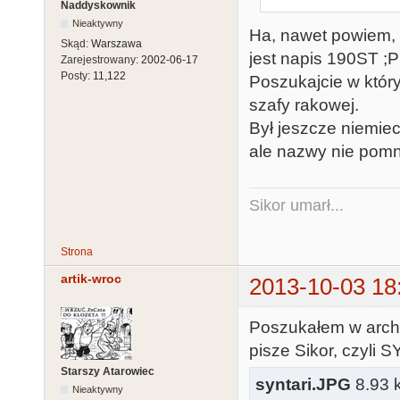
Naddyskownik
Nieaktywny
Ha, nawet powiem, ż
Skąd:
Warszawa
jest napis 190ST ;P
Zarejestrowany:
2002-06-17
Posty:
11,122
Poszukajcie w któr
szafy rakowej.
Był jeszcze niemie
ale nazwy nie pomn
Sikor umarł...
Strona
artik-wroc
2013-10-03 18
Poszukałem w archi
pisze Sikor, czyli S
Starszy Atarowiec
syntari.JPG
8.93 k
Nieaktywny