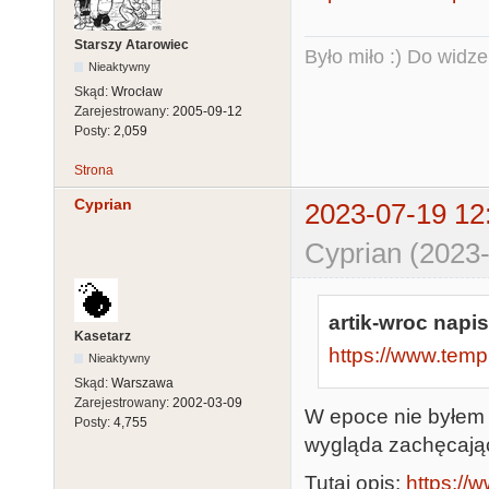
Starszy Atarowiec
Było miło :) Do widze
Nieaktywny
Skąd:
Wrocław
Zarejestrowany:
2005-09-12
Posty:
2,059
Strona
Cyprian
2023-07-19 12
Cyprian (2023-
artik-wroc napis
Kasetarz
https://www.temp
Nieaktywny
Skąd:
Warszawa
Zarejestrowany:
2002-03-09
W epoce nie byłem 
Posty:
4,755
wygląda zachęcają
Tutaj opis:
https://