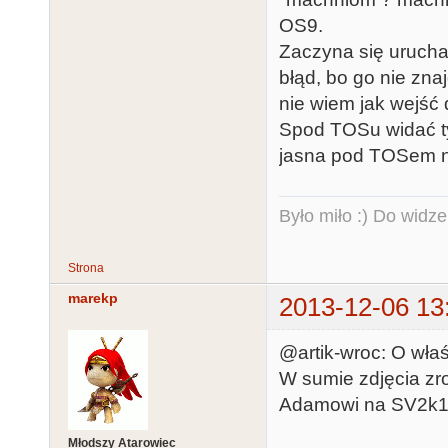
OS9.
Zaczyna się urucha
błąd, bo go nie zna
nie wiem jak wejść 
Spod TOSu widać ty
jasna pod TOSem n
Było miło :) Do widze
Strona
marekp
2013-12-06 13
@artik-wroc: O właś
W sumie zdjęcia zro
Adamowi na SV2k1
Młodszy Atarowiec