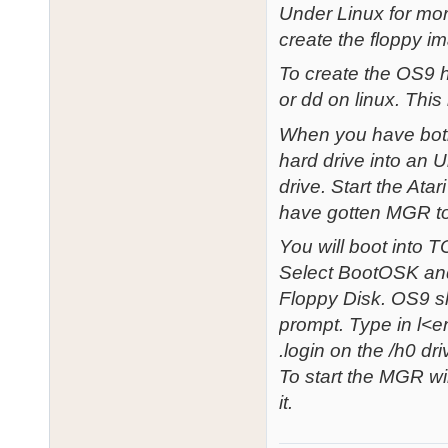
Under Linux for mor
create the floppy i
To create the OS9 h
or dd on linux. Thi
When you have both 
hard drive into an U
drive. Start the Ata
have gotten MGR to
You will boot into T
Select BootOSK and 
Floppy Disk. OS9 sh
prompt. Type in l<en
.login on the /h0 dr
To start the MGR w
it.