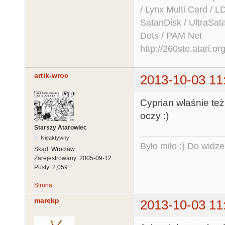
/ Lynx Multi Card /
SatanDisk / UltraSat
Dots / PAM Net
http://260ste.atari.or
artik-wroc
2013-10-03 11
Cyprian właśnie też
oczy :)
Starszy Atarowiec
Nieaktywny
Było miło :) Do widze
Skąd:
Wrocław
Zarejestrowany:
2005-09-12
Posty:
2,059
Strona
marekp
2013-10-03 11