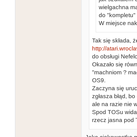
wielgachna ma
do "kompletu" ;
W miejsce nakl
Tak się składa, 
http://atari.wrocl
do obsługi Nefel
Okazało się równi
"machniom ? mach
OS9.
Zaczyna się uruc
zgłasza błąd, bo
ale na razie nie 
Spod TOSu widać 
rzecz jasna pod