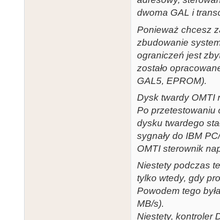
dwoma GAL i trans
Ponieważ chcesz za
zbudowanie system
ograniczeń jest zb
zostało opracowan
GAL5, EPROM).
Dysk twardy OMTI n
Po przetestowaniu 
dysku twardego stał
sygnały do IBM PC/
OMTI sterownik na
Niestety podczas t
tylko wtedy, gdy pr
Powodem tego była
MB/s).
Niestety, kontroler