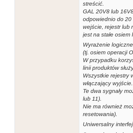
streścić.
GAL 20V8 lub 16V8
odpowiednio do 20 
wejście, rejestr lu
jest na stałe osiem
Wyrażenie logiczn
(tj. osiem operacji
W przypadku korzyst
linii produktów sł
Wszystkie rejestry 
włączający wyjście.
Te dwa sygnały moż
lub 11).
Nie ma również moż
resetowania).
Uniwersalny interfe