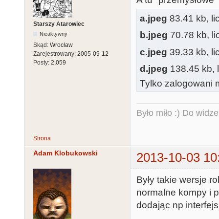
a.jpeg
83.41 kb, l
Starszy Atarowiec
b.jpeg
70.78 kb, l
Nieaktywny
Skąd:
Wrocław
c.jpeg
39.33 kb, l
Zarejestrowany:
2005-09-12
Posty:
2,059
d.jpeg
138.45 kb, 
Tylko zalogowani m
Było miło :) Do widze
Strona
Adam Klobukowski
2013-10-03 10
Były takie wersje r
normalne kompy i p
dodając np interfej