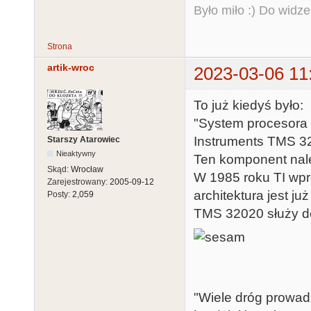
Było miło :) Do widze
Strona
artik-wroc
2023-03-06 11
To już kiedyś było:
"System procesora
Instruments TMS 32
Starszy Atarowiec
Nieaktywny
Ten komponent nale
Skąd:
Wrocław
W 1985 roku TI wpr
Zarejestrowany:
2005-09-12
architektura jest ju
Posty:
2,059
TMS 32020 służy do
"Wiele dróg prowad