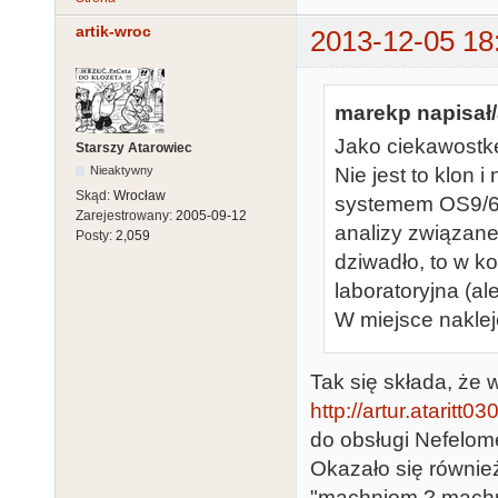
artik-wroc
2013-12-05 18
marekp napisał/
Jako ciekawostkę
Starszy Atarowiec
Nieaktywny
Nie jest to klon 
Skąd:
Wrocław
systemem OS9/68
Zarejestrowany:
2005-09-12
analizy związane
Posty:
2,059
dziwadło, to w k
laboratoryjna (al
W miejsce nakleje
Tak się składa, że
http://artur.ataritt0
do obsługi Nefelome
Okazało się również
"machniom ? machni