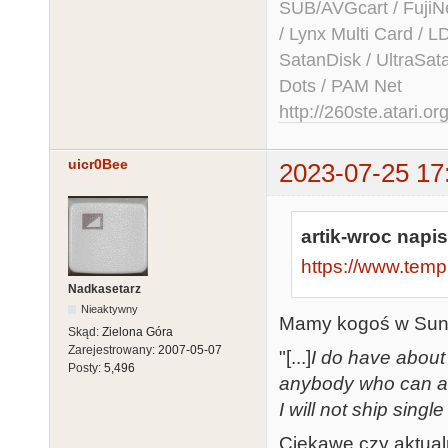
SUB/AVGcart / FujiN
/ Lynx Multi Card /
SatanDisk / UltraSat
Dots / PAM Net
http://260ste.atari.or
uicr0Bee
2023-07-25 17
artik-wroc napis
https://www.temp
Nadkasetarz
Nieaktywny
Mamy kogoś w Sunn
Skąd:
Zielona Góra
Zarejestrowany:
2007-05-07
"[...]
I do have about 
Posty:
5,496
anybody who can ar
I will not ship singl
Ciekawe czy aktual