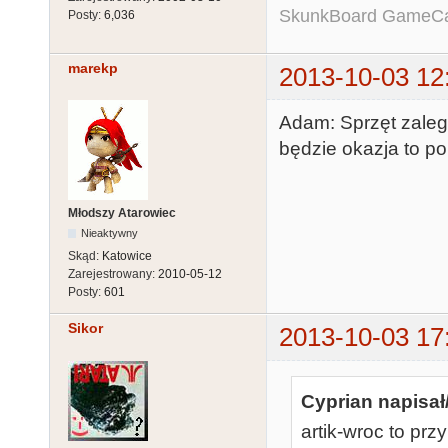
SkunkBoard GameCart
Posty:
6,036
marekp
2013-10-03 12
Adam: Sprzęt zalega
będzie okazja to po
Młodszy Atarowiec
Nieaktywny
Skąd:
Katowice
Zarejestrowany:
2010-05-12
Posty:
601
Sikor
2013-10-03 17
Cyprian napisał
artik-wroc to pr