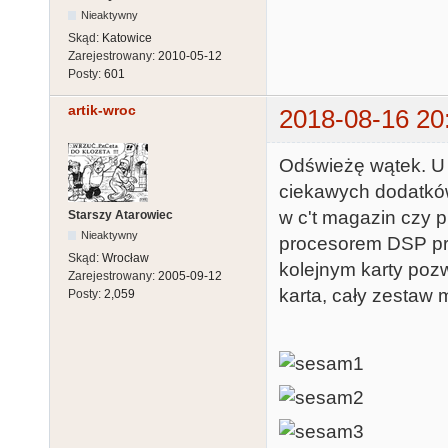
Nieaktywny
Skąd:
Katowice
Zarejestrowany:
2010-05-12
Posty:
601
artik-wroc
2018-08-16 20
Odświeżę wątek. U
ciekawych dodatków
w c't magazin czy p
Starszy Atarowiec
Nieaktywny
procesorem DSP pro
Skąd:
Wrocław
kolejnym karty poz
Zarejestrowany:
2005-09-12
karta, cały zestaw
Posty:
2,059