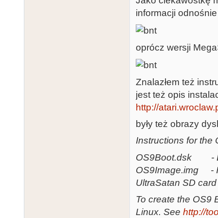
Jako ciekawostkę m
informacji odnośnie
oprócz wersji Mega
Znalazłem też instr
jest też opis instala
http://atari.wroclaw
były też obrazy dy
Instructions for th
OS9Boot.dsk - Bo
OS9Image.img - Imag
UltraSatan SD card
To create the OS9 Bo
Linux. See
http://t