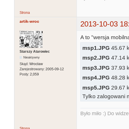
Strona
artik-wroc
2013-10-03 18
A to "wersja mobiln
msp1.JPG
45.67 k
Starszy Atarowiec
msp2.JPG
47.14 k
Nieaktywny
Skąd:
Wrocław
msp3.JPG
37.93 k
Zarejestrowany:
2005-09-12
Posty:
2,059
msp4.JPG
48.28 k
msp5.JPG
29.67 k
Tylko zalogowani m
Było miło :) Do widze
Strona