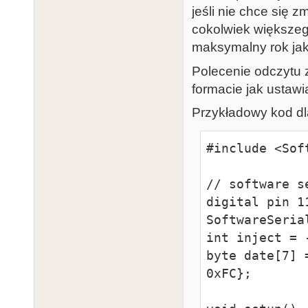
jeśli nie chce się z
cokolwiek większeg
maksymalny rok jak
Polecenie odczytu 
formacie jak ustaw
Przykładowy kod dla
#include <Sof
// software s
digital pin 11
SoftwareSeria
int inject = -
byte date[7] 
0xFC};
