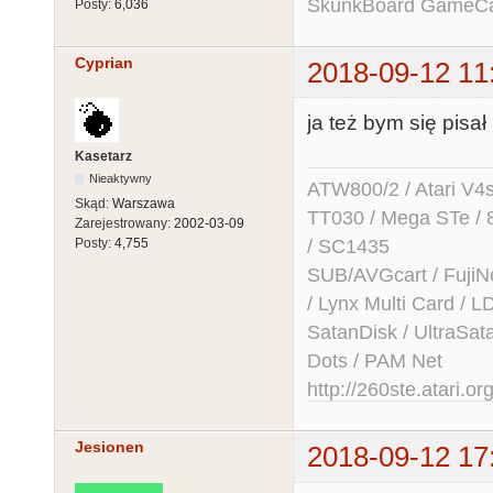
SkunkBoard GameCart
Posty:
6,036
Cyprian
2018-09-12 11
ja też bym się pisał
Kasetarz
Nieaktywny
ATW800/2 / Atari V4sa 
Skąd:
Warszawa
TT030 / Mega STe / 
Zarejestrowany:
2002-03-09
/ SC1435
Posty:
4,755
SUB/AVGcart / FujiN
/ Lynx Multi Card /
SatanDisk / UltraSat
Dots / PAM Net
http://260ste.atari.or
Jesionen
2018-09-12 17