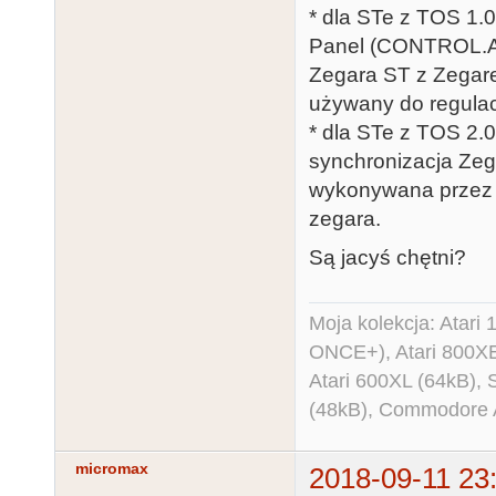
* dla STe z TOS 1.
Panel (CONTROL.AC
Zegara ST z Zegare
używany do regulac
* dla STe z TOS 2.
synchronizacja Zeg
wykonywana przez s
zegara.
Są jacyś chętni?
Moja kolekcja: Atar
ONCE+), Atari 800X
Atari 600XL (64kB)
(48kB), Commodore
micromax
2018-09-11 23