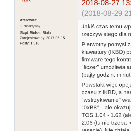
_tzok_
2018-08-27 13
(2018-08-29 21
Atarowiec
Jakiś czas temu w
Nieaktywny
Skąd:
Bielsko-Biała
rzeczywistego dla 
Zarejestrowany:
2017-06-15
Pierwotny pomysł z
Posty:
1,516
klawiatury (IKBD) 
firmware tego kontro
"ficzer" umożliwiaj
(bajty godzin, minu
Powstała więc opcj
czasu z IKBD, a na
"wstrzykiwanie" wł
"0xB8"... ale okazu
TOS 1.04 - 1.62 (
2.06 (tu nie trzeba
resecie). Nie działa