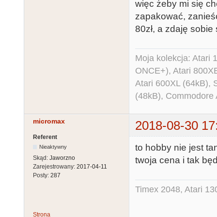
więc żeby mi się c
        while(!Control.available()) {};

zapakować, zanieść
        date[i] = Control.read();

80zł, a zdaję sobie
      }

      ds3231[0] = date[5] - 0xA0; // YY

Moja kolekcja: Atar
      ds3231[1] = date[4]; // MM

ONCE+), Atari 800X
      ds3231[2] = date[3]; // DD

Atari 600XL (64kB)
      ds3231[4] = date[2]; // hh

(48kB), Commodore
      ds3231[5] = date[1]; // mm

      ds3231[6] = date[0]; // ss

      Wire.beginTransmission(DS3231_ADDRESS);

micromax
2018-08-30 17
      Wire.write(DS3231_REG_TIME);

Referent
      for (int i = 6; i >= 0; i--)

to hobby nie jest ta
Nieaktywny
Skąd:
Jaworzno
      {

twoja cena i tak będ
Zarejestrowany:
2017-04-11
        Wire.write(ds3231[i]);

Posty:
287
      }

Timex 2048, Atari 13
      Wire.write(DS3231_REG_TIME);

      Wire.endTransmission();

Strona