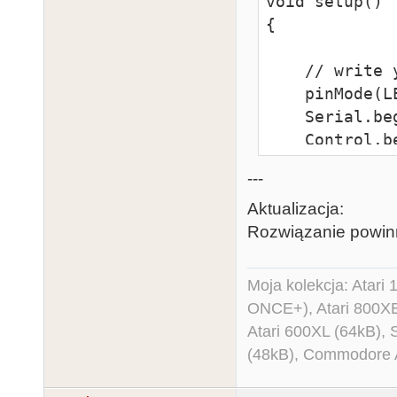
void setup()

{

    // write your setup code here, to run once

    pinMode(LED_BUILTIN, OUTPUT);

    Serial.begin(7812);

    Control.begin(7812);

    Control.listen();

---
}

Aktualizacja:
Rozwiązanie powinn
void loop()

{

Moja kolekcja: Atar
ONCE+), Atari 800X
    // write your main code here, to run repeatedly

Atari 600XL (64kB)
(48kB), Commodore
    if (Control.available()) {

      if (Control.read() == 0x1C) {
