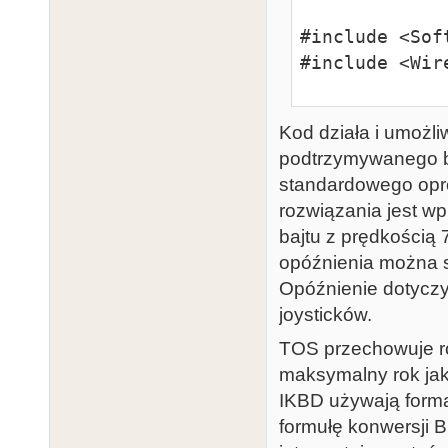
#include <Sof
#include <Wire
#define DS323
Kod działa i umożl
#define DS323
podtrzymywanego ba
standardowego op
SoftwareSeria
rozwiązania jest w
bajtu z prędkością 
byte cmd;

opóźnienia można sk
int inject = -
Opóźnienie dotyczy 
byte date[7] 
joysticków.
0xFC};

//           
TOS przechowuje rok
byte ds3231[7]
maksymalny rok jak
IKBD używają forma
void setup()

formułę konwersji 