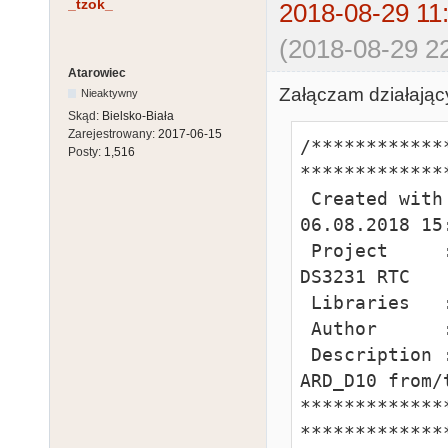
_tzok_
2018-08-29 11
        inject = 6;

(2018-08-29 22
        digitalWrite(LED_BUILTIN, HIGH);

      }

Atarowiec
Załączam działając
Nieaktywny
    }

Skąd:
Bielsko-Biała
Zarejestrowany:
2017-06-15
/************
    if (Serial.available()) {

Posty:
1,516
**************
                if (inject =
 Created with PROGRAMINO IDE for Arduino - 
                  Serial.write(Seri
06.08.2018 15:
                els
 Project     : Atari ST IKBD clock injector with 
                  Serial
DS3231 RTC

                  Serial.write(date
 Libraries   : SoftwareSerial, Wire

                  if (inje
 Author      : tzok

digitalWrite(
 Description : ARD_RX0 from KB_5, ARD_TX1 to ST_5, 
               
ARD_D10 from/t
    }

*************
}
**************