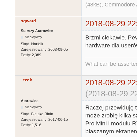
(48kB), Commodore
      while(!Wire.available()) {};

      for (int i = 6; i >= 0; i--)

sqward
2018-08-29 22
      {

        ds3231[i] = Wire.read();

Starszy Atarowiec
Brzmi ciekawie. Pew
Nieaktywny
      }

Skąd:
Norfolk
hardware dla useró
      date[5] = ds3231[0] + 0xA0; // YY

Zarejestrowany:
2003-09-05
      date[4] = ds3231[1] & 0x1F; // MM

Posty:
2,389
      date[3] = ds3231[2]; // DD

What can be asserted
      date[2] = ds3231[4] & 0x1F; // hh

      date[1] = ds3231[5]; // mm

_tzok_
2018-08-29 22
      date[0] = ds3231[6]; // ss

(2018-08-29 22
      inject = 6;

Atarowiec
    }

Raczej przewiduję t
Nieaktywny
    else if (cmd == 0x1B)

Skąd:
Bielsko-Biała
może zrobię kilka s
    {

Zarejestrowany:
2017-06-15
Pro Mini i modułu 
Posty:
1,516
      for (int i = 5; i >=0; i--)

blaszanym ekranem,
      {
