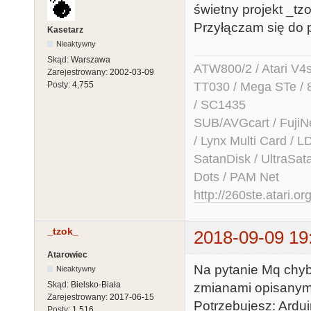
świetny projekt _tz
Przyłączam się do 
Kasetarz
Nieaktywny
Skąd:
Warszawa
ATW800/2 / Atari V4sa 
Zarejestrowany:
2002-03-09
TT030 / Mega STe / 
Posty:
4,755
/ SC1435
SUB/AVGcart / FujiN
/ Lynx Multi Card /
SatanDisk / UltraSat
Dots / PAM Net
http://260ste.atari.or
_tzok_
2018-09-09 19
Atarowiec
Na pytanie Mq chyb
Nieaktywny
Skąd:
Bielsko-Biała
zmianami opisanym
Zarejestrowany:
2017-06-15
Potrzebujesz: Ardu
Posty:
1,516