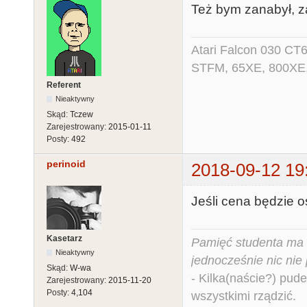
Też bym zanabył, za
Atari Falcon 030 CT
STFM, 65XE, 800XE,
Referent
Nieaktywny
Skąd:
Tczew
Zarejestrowany:
2015-01-11
Posty:
492
perinoid
2018-09-12 19
Jeśli cena będzie o
Kasetarz
Pamięć studenta ma c
Nieaktywny
jednocześnie nic nie
Skąd:
W-wa
- Kilka(naście?) pude
Zarejestrowany:
2015-11-20
Posty:
4,104
wszystkimi rządzić.