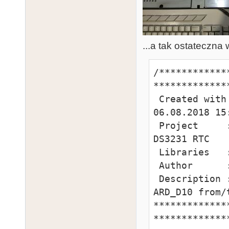
...a tak ostateczna
/************
**************
 Created with PROGRAMINO IDE for Arduino - 
06.08.2018 15:
 Project     : Atari ST IKBD clock injector with 
DS3231 RTC

 Libraries   : SoftwareSerial, Wire

 Author      : TzOk

 Description : ARD_RX0 from KB_5, ARD_TX1 to ST_5, 
ARD_D10 from/t
*************
**************