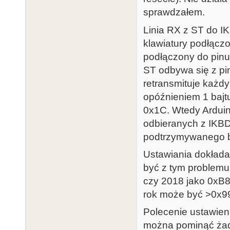
sprawdzałem.
Linia RX z ST do IK
klawiatury podłącz
podłączony do pinu
ST odbywa się z pin
retransmituje każdy
opóźnieniem 1 bajt
0x1C. Wtedy Arduino
odbieranych z IKBD
podtrzymywanego b
Ustawiania dokłada
być z tym problemu
czy 2018 jako 0xB8
rok może być >0x9
Polecenie ustawien
można pominąć żadn