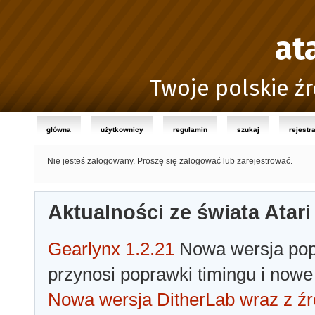
at
Twoje polskie źr
główna
użytkownicy
regulamin
szukaj
rejestr
Nie jesteś zalogowany.
Proszę się zalogować lub zarejestrować.
Aktualności ze świata Atari
Gearlynx 1.2.21
Nowa wersja popu
przynosi poprawki timingu i nowe
Nowa wersja DitherLab wraz z źr