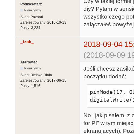
    }

Czy w takiej formie 
Podkasetarz
  }

diy? Pytam w sensi
Nieaktywny
}

wszystko czego pot
Skąd:
Poznań
Zarejestrowany:
2016-10-13
załączałeś powyżej 
Posty:
3,234
void serialEve
  if (inj == 255)

_tzok_
2018-09-04 15
    Serial.write(Serial.read());

(2018-09-09 19
  else

Atarowiec
  {

Jeśli chcesz zasilać
Nieaktywny
    Serial.read();

Skąd:
Bielsko-Biała
początku dodać:
    Serial.write(stDate[inj--]);

Zarejestrowany:
2017-06-15
  }

Posty:
1,516
pinMode(17, OU
}
digitalWrite(
No i jak pisałem, z
for PI" w tym miejs
ekranujących). Poz