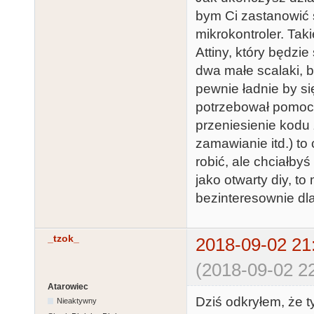
bym Ci zastanowić 
mikrokontroler. Tak
Attiny, który będzi
dwa małe scalaki, b
pewnie ładnie by s
potrzebował pomocy
przeniesienie kodu z
zamawianie itd.) to
robić, ale chciałby
jako otwarty diy, t
bezinteresownie dla 
_tzok_
2018-09-02 21
(2018-09-02 22
Atarowiec
Dziś odkryłem, że t
Nieaktywny