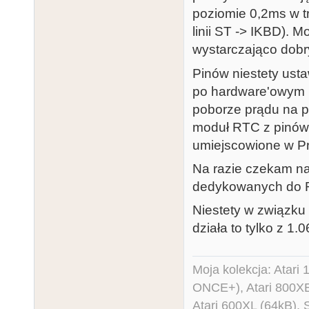
SoftwareSeria
          Wire.write(dsDate[i]);

poziomie 0,2ms w t
        }

linii ST -> IKBD). 
byte cmd;

        Wire.endTransmission();

wystarczająco dobr
byte inj = 255
      }

byte dsDate[7]
Pinów niestety usta
    }

byte stDate[7
po hardware'owym i
    if (Serial.available())

0x00, 0xFC};

poborze prądu na p
    {

//           
moduł RTC z pinów 
      if (inj == 255)

umiejscowione w Pro
        Serial.write(Serial.read());

void setup()

      else

Na razie czekam na
{

      {

dedykowanych do RP
  Serial.begin(7812);

        Serial.read();

Niestety w związku
  Ctrl.begin(7812);

        Serial.write(stDate[inj--]);

działa to tylko z 1.0
  Ctrl.listen();

      }

  Wire.begin();

    }

Moja kolekcja: Atar
}

  }

ONCE+), Atari 800X
}
Atari 600XL (64kB)
void loop()
