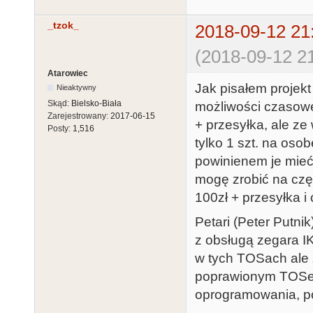
_tzok_
2018-09-12 21
(2018-09-12 21
Atarowiec
Jak pisałem projek
Nieaktywny
Skąd:
Bielsko-Biała
możliwości czasowe
Zarejestrowany:
2017-06-15
+ przesyłka, ale z
Posty:
1,516
tylko 1 szt. na oso
powinienem je mieć 
mogę zrobić na częś
100zł + przesyłka i 
Petari (Peter Putn
z obsługą zegara IK
w tych TOSach ale 
poprawionym TOSem
oprogramowania, po