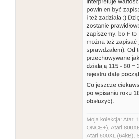
{

interpretuje wartoś
    Serial.begin(7812);

powinien być zapis
    Control.begin(7812);

i też zadziała ;) D
    Control.listen();

zostanie prawidłowo
    Wire.begin();

zapiszemy, bo F to
}

można też zapisać j
sprawdzałem). Od te
void loop()

przechowywane jako
{

działają 115 - 80 =
  if (Control.available())

rejestru datę pocz
  {

Co jeszcze cieka
    cmd = Control.read();

po wpisaniu roku 18
    if (cmd == 0x1C)

obsłużyć).
    {

      Wire.beginTransmission(DS3231_ADDRESS);

Moja kolekcja: Atar
      Wire.write(DS3231_REG_TIME);

ONCE+), Atari 800X
      Wire.endTransmission();

Atari 600XL (64kB)
      Wire.requestFrom(DS3231_ADDRESS, 7);
