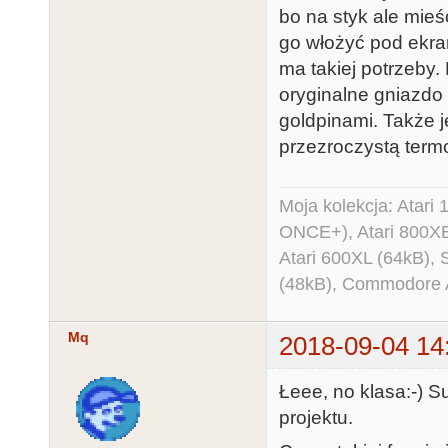
stDate - 100

bo na styk ale mieś
      dsDate[1] = (stDate[5] < 0xA0) ? stDate[4] : 
go włożyć pod ekran
stDate[4] + 0
ma takiej potrzeby.
CENTURY bit

oryginalne gniazdo 
      dsDate[2] = stDate[3]; // DD

goldpinami. Także j
      dsDate[3] = 0x01; // Day of Week : don't care, 
przezroczystą term
any valid val
      dsDate[4] = stDate[2]; // hh

Moja kolekcja: Atar
      dsDate[5] = stDate[1]; // mm

ONCE+), Atari 800X
      dsDate[6] = stDate[0]; // ss

Atari 600XL (64kB)
      Wire.beginTransmission(DS3231_ADDRESS);

(48kB), Commodore
      Wire.write(DS3231_REG_TIME);

      for (byte i = 6; i < 255; i--)

Mq
2018-09-04 14
      {

        Wire.write(dsDate[i]);

Łeee, no klasa:-) S
      }

projektu.
      Wire.endTransmission();
