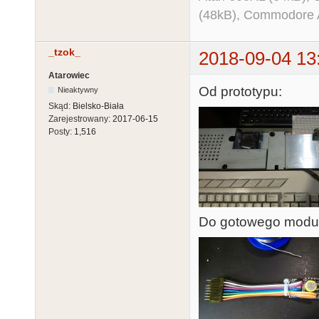
(48kB), Commodore
{

  if (Ctrl.available())

  {

_tzok_
2018-09-04 13
    cmd = Ctrl.read();

Atarowiec
    if (cmd == 0x1C) // Read RTC

Od prototypu:
Nieaktywny
    {

Skąd:
Bielsko-Biała
Zarejestrowany:
2017-06-15
      Wire.beginTransmission(DS3231_ADDRESS);

Posty:
1,516
      Wire.write(DS3231_REG_TIME);

      Wire.endTransmission();

      Wire.requestFrom(DS3231_ADDRESS, 7);

      while(!Wire.available()) {};

      for (byte i = 6; i < 255; i--)

Do gotowego modu
      {

        dsDate[i] = Wire.read();

      }

      stDate[5] = (dsDate[1] & 0x80) ? dsDate[0] + 
0xA0 : dsDate