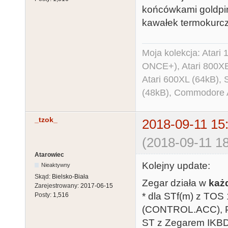
końcówkami goldpin -
kawałek termokurczk
Moja kolekcja: Atar
ONCE+), Atari 800X
Atari 600XL (64kB)
(48kB), Commodore
_tzok_
2018-09-11 15
(2018-09-11 18
Atarowiec
Kolejny update:
Nieaktywny
Skąd:
Bielsko-Biała
Zegar działa w
każ
Zarejestrowany:
2017-06-15
* dla STf(m) z TOS 
Posty:
1,516
(CONTROL.ACC), Pa
ST z Zegarem IKBD 