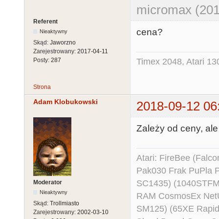
micromax (201
Referent
cena?
Nieaktywny
Skąd:
Jaworzno
Zarejestrowany:
2017-04-11
Timex 2048, Atari 13
Posty:
287
Strona
Adam Klobukowski
2018-09-12 06
Zależy od ceny, ale
Atari: FireBee (Fal
Pak030 Frak PuPla
SC1435) (1040STFM
Moderator
Nieaktywny
RAM CosmosEx NetU
Skąd:
Trollmiasto
SM125) (65XE Rapi
Zarejestrowany:
2002-03-10