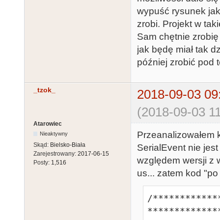
        Wire.endTransmission();

wypuść rysunek jak 
        Wire.requestFrom(DS3231_ADDRESS, 7);

zrobi. Projekt w tak
        while(!Wire.available()) {};

Sam chętnie zrobię 
        for (byte i = 6; i < 255; i--)

jak będę miał tak d
        {

później zrobić pod t
          dsDate[i] = Wire.read();

        }

_tzok_
2018-09-03 09
        stDate[5] = (dsDate[0] < 0x80)? dsDate[0] + 
(2018-09-03 11
0xA0 : dsDate[
        stDate[4] = dsDate[1] & 0x1F; // MM

Atarowiec
Przeanalizowałem k
Nieaktywny
        stDate[3] = dsDate[2]; // DD

Skąd:
Bielsko-Biała
SerialEvent nie jest
        stDate[2] = dsDate[4] & 0x3F; // hh

Zarejestrowany:
2017-06-15
względem wersji z w
        stDate[1] = dsDate[5]; // mm

Posty:
1,516
us... zatem kod "p
        stDate[0] = dsDate[6]; // ss

        inj = 6;

/************
      }

**************
      else if (cmd == 0x1B)
