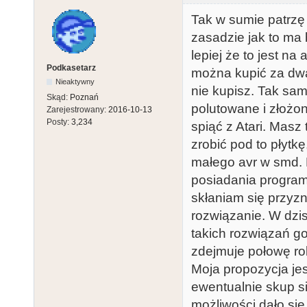
    Serial.begin(7812);

Tak w sumie patrzę s
    Ctrl.begin(7812);

zasadzie jak to ma 
    Ctrl.listen();

lepiej że to jest na
Podkasetarz
    Wire.begin();

można kupić za dwa
Nieaktywny
}

nie kupisz. Tak sam
Skąd:
Poznań
polutowane i złożon
Zarejestrowany:
2016-10-13
void loop()

Posty:
3,234
spiąć z Atari. Masz 
{

zrobić pod to płytk
  while(true)

małego avr w smd. 
  {

posiadania programa
    if (Ctrl.available())

skłaniam się przyz
    {

rozwiązanie. W dzis
      cmd = Ctrl.read();

takich rozwiązań go
      if (cmd == 0x1C)

zdejmuje połowę ro
      {

Moja propozycja jest
        Wire.beginTransmission(DS3231_ADDRESS);

ewentualnie skup si
        Wire.write(DS3231_REG_TIME);

możliwości dało się