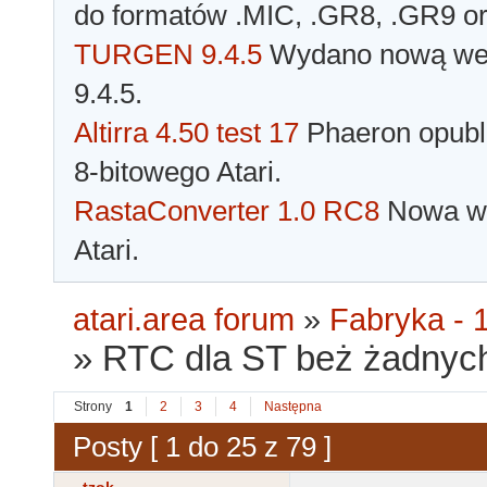
do formatów .MIC, .GR8, .GR9 o
TURGEN 9.4.5
Wydano nową wer
9.4.5.
Altirra 4.50 test 17
Phaeron opubli
8-bitowego Atari.
RastaConverter 1.0 RC8
Nowa wer
Atari.
atari.area forum
»
Fabryka - 1
»
RTC dla ST beż żadnych
Strony
1
2
3
4
Następna
Posty [ 1 do 25 z 79 ]