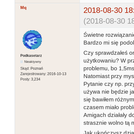
    }

Mq
2018-08-30 18
  }

  if (Serial.available())

(2018-08-30 18
  {

Świetne rozwiązani
    if (inject == -1)

Bardzo mi się podo
      Serial.write(Serial.read());

    else

Czy sprawdzałeś or
Podkasetarz
    {

użytkowaniu? W przy
Nieaktywny
      Serial.read();

problemu, bo 1,5ms 
Skąd:
Poznań
      Serial.write(date[inject--]);

Zarejestrowany:
2016-10-13
Natomiast przy mysz
Posty:
3,234
    }

Pytanie czy np. pr
  }

używa nie będzie ja
}
się bawiłem różnym
czasem miało probl
Amigach działały d
strasznie wolno tą 
Jak ukończysz dzia