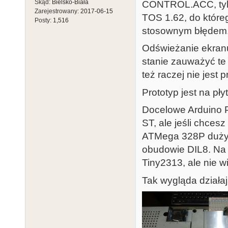
Skąd:
Bielsko-Biała
CONTROL.ACC, tylk
Zarejestrowany:
2017-06-15
TOS 1.62, do któreg
Posty:
1,516
stosownym błędem
Odświeżanie ekranu
stanie zauważyć te
też raczej nie jest
Prototyp jest na pł
Docelowe Arduino P
ST, ale jeśli chces
ATMega 328P dużym 
obudowie DIL8. Na 
Tiny2313, ale nie w
Tak wygląda działaj