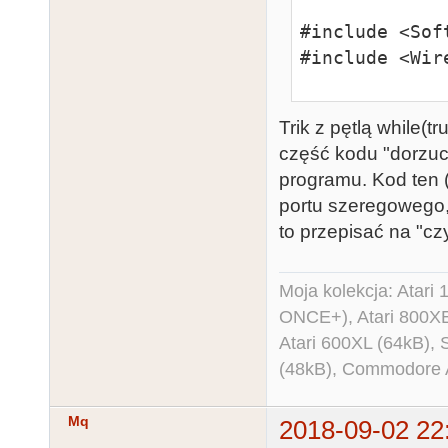
#include <Sof
#include <Wire
#define DS323
Trik z pętlą while(
#define DS323
część kodu "dorzuc
programu. Kod ten 
SoftwareSeria
portu szeregowego,
to przepisać na "cz
byte cmd;

byte inj = 255
byte dsDate[7]
Moja kolekcja: Atar
byte stDate[7
ONCE+), Atari 800X
0x00, 0xFC};

Atari 600XL (64kB)
//           
(48kB), Commodore
void setup()

Mq
2018-09-02 22
{
