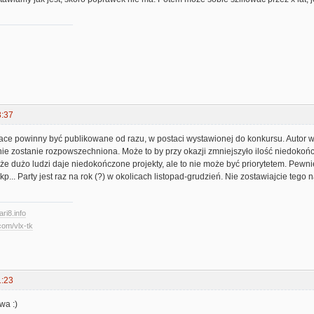
3:37
ce powinny być publikowane od razu, w postaci wystawionej do konkursu. Autor w
nie zostanie rozpowszechniona. Może to by przy okazji zmniejszyło ilość niedoko
a, że dużo ludzi daje niedokończone projekty, ale to nie może być priorytetem. Pewni
pkp... Party jest raz na rok (?) w okolicach listopad-grudzień. Nie zostawiajcie tego
ari8.info
com/vlx-tk
1:23
wa :)