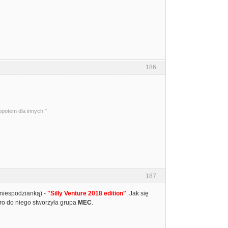
186
opotem dla innych."
187
 niespodzianką) -
"Silly Venture 2018 edition"
. Jak się
ntro do niego stworzyła grupa
MEC
.