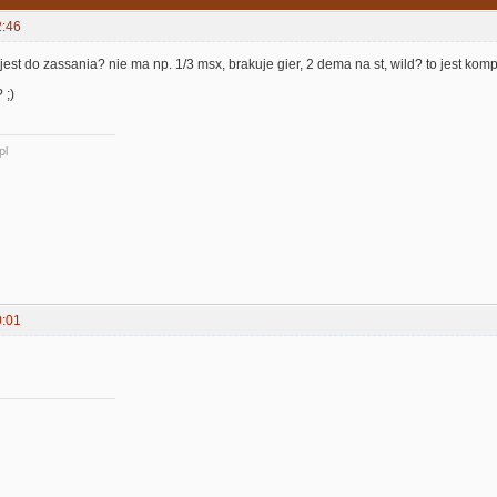
2:46
ac jest do zassania? nie ma np. 1/3 msx, brakuje gier, 2 dema na st, wild? to jest komp
 ;)
pl
0:01