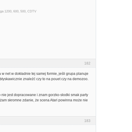
iga 1200, 600, 500, CDTV
182
net w dokładnie tej samej formie, jeśli grupa planuje
a błyskawicznie znaleźć czy to na pouet czy na demozoo.
nie jest dopracowane i znam gorzko-słodki smak party
rażam skromne zdanie, że scena Atari powinna może nie
183