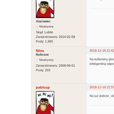
.
Atarowiec
Nieaktywny
Skąd:
Lublin
Zarejestrowany:
2014-02-09
Posty:
1,365
Nitro
2018-12-10 21:4
Referent
Na kulturalny gło
Nieaktywny
inteligentną odp
Zarejestrowany:
2008-09-01
Posty:
203
pablozp
2018-12-10 21:5
No już dobrze , d
.