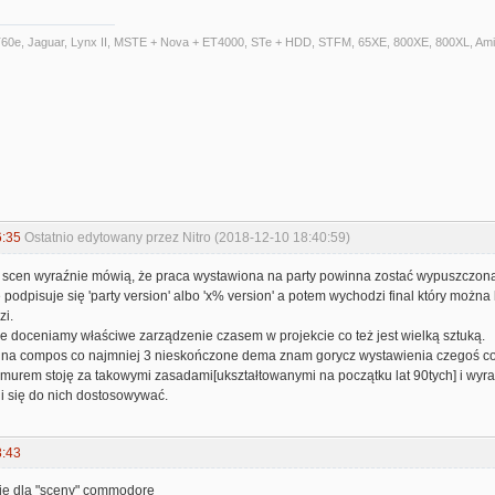
T60e, Jaguar, Lynx II, MSTE + Nova + ET4000, STe + HDD, STFM, 65XE, 800XE, 800XL, Am
6:35
Ostatnio edytowany przez Nitro (2018-12-10 18:40:59)
 scen wyraźnie mówią, że praca wystawiona na party powinna zostać wypuszczona w 
 podpisuje się 'party version' albo 'x% version' a potem wychodzi final który możn
zi.
le doceniamy właściwe zarządzenie czasem w projekcie co też jest wielką sztuką.
na compos co najmniej 3 nieskończone dema znam gorycz wystawienia czegoś co 
 murem stoję za takowymi zasadami[ukształtowanymi na początku lat 90tych] i wy
i się do nich dostosowywać.
8:43
ie dla "sceny" commodore