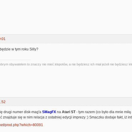
9:01
będzie w tym roku Silly?
obrym obywatelem to znaczy nie mieć kłopotów, a nie będziesz ich miał jeżeli nie będziesz kł
1:52
się drugi numer disk-mag'a
SMagFX
na
Atari ST
- tym razem (co było dla mnie miłą
ć znajduje się w nim relacja z ostatniej edycji imprezy :) Smaczku dodaje fakt, iż i
.net/prod.php?which=80091