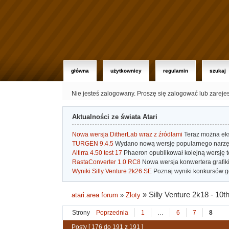
główna
użytkownicy
regulamin
szukaj
Nie jesteś zalogowany.
Proszę się zalogować lub zareje
Aktualności ze świata Atari
Nowa wersja DitherLab wraz z źródłami
Teraz można eks
TURGEN 9.4.5
Wydano nową wersję popularnego narzę
Altirra 4.50 test 17
Phaeron opublikował kolejną wersję t
RastaConverter 1.0 RC8
Nowa wersja konwertera grafiki 
Wyniki Silly Venture 2k26 SE
Poznaj wyniki konkursów gd
»
Silly Venture 2k18 - 10t
atari.area forum
»
Zloty
Strony
Poprzednia
1
…
6
7
8
Posty [ 176 do 191 z 191 ]