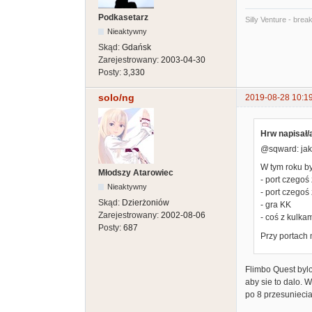
Podkasetarz
Silly Venture - brea
Nieaktywny
Skąd:
Gdańsk
Zarejestrowany:
2003-04-30
Posty:
3,330
solo/ng
2019-08-28 10:1
Hrw napisał/
@sqward: jak 
W tym roku by
Młodszy Atarowiec
- port czegoś
Nieaktywny
- port czegoś
Skąd:
Dzierżoniów
- gra KK
Zarejestrowany:
2002-08-06
- coś z kulka
Posty:
687
Przy portach 
Flimbo Quest bylo
aby sie to dalo. 
po 8 przesunieci