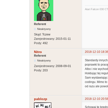
Atari Falcon 030 C
Referent
Nieaktywny
Skąd:
Tczew
Zarejestrowany:
2015-01-11
Posty:
492
Nitro
2018-12-10 18:3
Referent
Standardy innych
Nieaktywny
poprawki to pracę
Zarejestrowany:
2008-09-01
Albo i nie wychod
Posty:
203
Hołdując tej regu
Sam wystawiając 
codingu. Mimo to
od razu ale powol
pablozp
2018-12-10 20:5
Schowaj te bredn