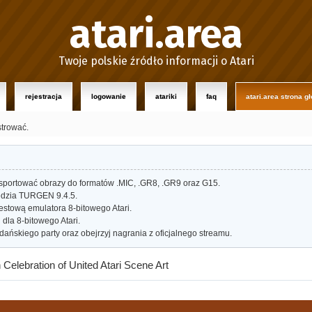
atari.area
Twoje polskie źródło informacji o Atari
rejestracja
logowanie
atariki
faq
atari.area strona g
strować.
portować obrazy do formatów .MIC, .GR8, .GR9 oraz G15.
dzia TURGEN 9.4.5.
estową emulatora 8-bitowego Atari.
dla 8-bitowego Atari.
ańskiego party oraz obejrzyj nagrania z oficjalnego streamu.
h Celebration of United Atari Scene Art