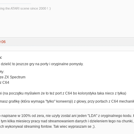
king the ATARI scene since 2000 ! :)
9:06
a:
dzielić to jeszcze gry na porty i oryginalne pomysły.
ły:
 ze ZX Spectrum
 z C64
mi (na początku myślałem że to też port z C64 bo kolorystyka taka nieco z tyłka)
masz grafikę (która wymaga "tylko" konwersji) z głowy, przy portach z C64 mechanik
 napisane w 100% od zera, nie uzyty zostal ani jeden "LDA" z oryginalnego kodu. Ko
W tym kilka miesiecy pracy nad streamowaniem danych i dzieleniem tego na chunki, 
ach wykonywal streaming fontow. Tak wiec wypraszam se ;).