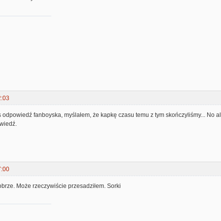
2:03
s odpowiedź fanboyska, myślałem, że kapkę czasu temu z tym skończyliśmy... No al
owiedź.
7:00
obrze. Może rzeczywiście przesadziłem. Sorki