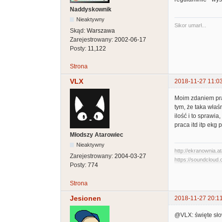
Naddyskownik
Nieaktywny
Sikor umarł...
Skąd:
Warszawa
Zarejestrowany:
2002-06-17
Posty:
11,122
Strona
VLX
2018-11-27 11:0
Moim zdaniem pra
tym, że taka właś
ilość i to sprawi
praca itd itp ekg 
Młodszy Atarowiec
Nieaktywny
http://ekranownia.at
Zarejestrowany:
2004-03-27
https://soundcloud.
Posty:
774
Strona
Jesionen
2018-11-27 20:1
@VLX: święte sło