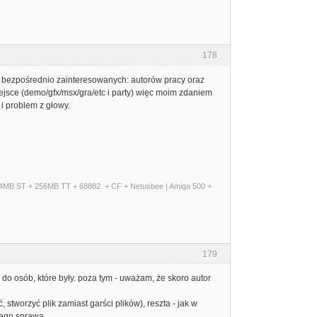
178
ie bezpośrednio zainteresowanych: autorów pracy oraz
iejsce (demo/gfx/msx/gra/etc i party) więc moim zdaniem
 i problem z głowy.
+ 14MB ST + 256MB TT + 68882 + CF + Netusbee | Amiga 500 +
179
 do osób, które były. poza tym - uważam, że skoro autor
worzyć plik zamiast garści plików), reszta - jak w
ego sprawa...