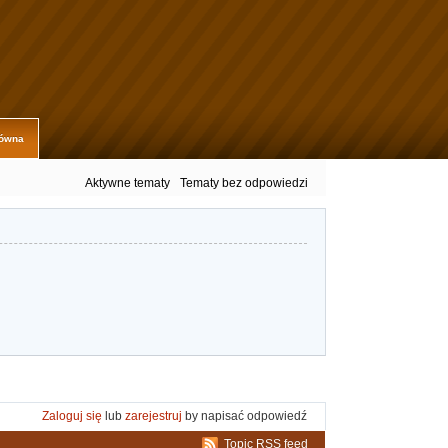
łówna
Aktywne tematy
Tematy bez odpowiedzi
Zaloguj się
lub
zarejestruj
by napisać odpowiedź
Topic RSS feed