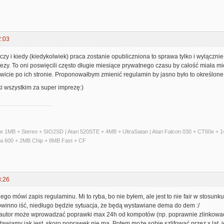
2:03
zy i kiedy (kiedykolwiek) praca zostanie opubliczniona to sprawa tylko i wylączn
ezy. To oni poswięcili często długie miesiące prywatnego czasu by całość miała m
owicie po ich stronie. Proponowałbym zmienić regulamin by jasno było to określone
i wszystkim za super imprezę:)
ate 1MB + Stereo + SIO2SD | Atari 520STE + 4MB + UltraSatan | Atari Falcon 030 + CT60e 
ga 600 + 2MB Chip + 8MB Fast + CF
8:26
go mówi zapis regulaminu. Mi to ryba, bo nie byłem, ale jest to nie fair w stosunku
owinno iść, niedługo będzie sytuacja, że będą wystawiane dema do dem :/
autor może wprowadzać poprawki max 24h od kompotów (np. poprawnie zlinkować, st
tawiamy jak jest, skoro poprawek nie ma. Potem może sobie szlifować przez x lat, j