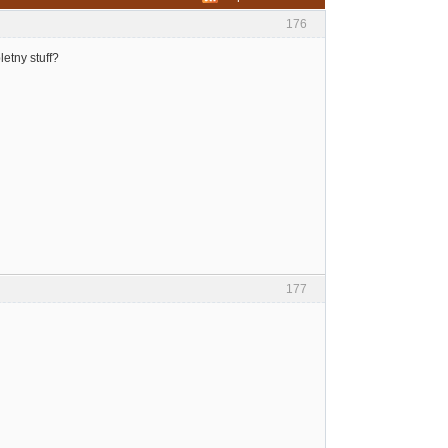
176
letny stuff?
177