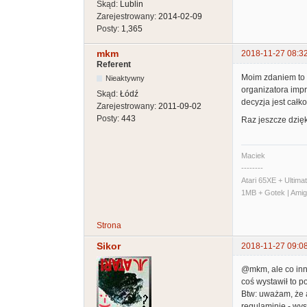
Skąd:
Lublin
Zarejestrowany:
2014-02-09
Posty:
1,365
mkm
2018-11-27 08:3
Referent
Moim zdaniem to c
Nieaktywny
organizatora impr
Skąd:
Łódź
decyzja jest całk
Zarejestrowany:
2011-09-02
Posty:
443
Raz jeszcze dzięk
Maciek
--------
Atari 65XE + Ultim
1MB + Gotek | Ami
Strona
Sikor
2018-11-27 09:0
@mkm, ale co inne
coś wystawił to p
Btw: uważam, że 
regulaminie - wys