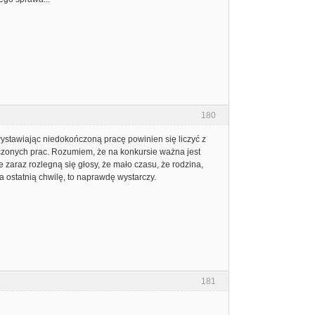
180
ystawiając niedokończoną pracę powinien się liczyć z
ńczonych prac. Rozumiem, że na konkursie ważna jest
e zaraz rozlegną się głosy, że mało czasu, że rodzina,
 na ostatnią chwilę, to naprawdę wystarczy.
181