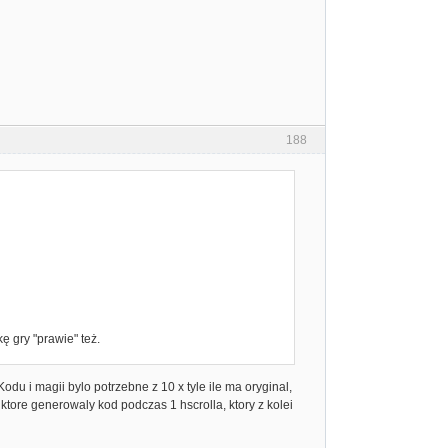
188
ę gry "prawie" też.
du i magii bylo potrzebne z 10 x tyle ile ma oryginal,
ktore generowaly kod podczas 1 hscrolla, ktory z kolei