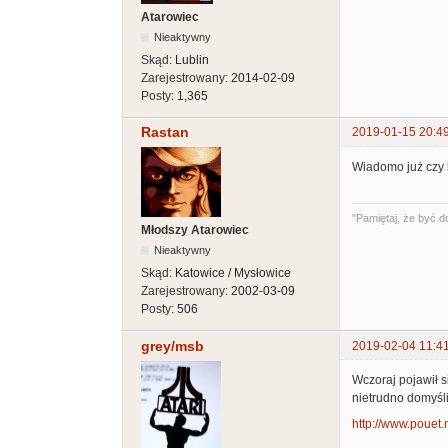
Atarowiec
Nieaktywny
Skąd:
Lublin
Zarejestrowany:
2014-02-09
Posty:
1,365
Rastan
2019-01-15 20:4
Wiadomo już czy 
"Pamiętaj, że być d
Młodszy Atarowiec
Nieaktywny
Skąd:
Katowice / Mysłowice
Zarejestrowany:
2002-03-09
Posty:
506
grey/msb
2019-02-04 11:4
Wczoraj pojawił 
nietrudno domyśli
http://www.pouet