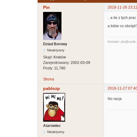
Pin
2018-11-26 23:1
.. a ile z tych pr
a tobie co obcięli?
Kontakt: pin@usdk.
Dziad Borowy
Nieaktywny
Skąd:
Kraków
Zarejestrowany:
2002-03-09
Posty:
11,780
Strona
pablozp
2018-11-27 07:4
No racja
.
Atarowiec
Nieaktywny