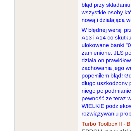
błąd przy składaniu
wszystkie osoby któ
nową i działającą w
W błędnej wersji pr
A13 i A14 co skutk
ulokowane banki "00"
zamienione. JLS pod
działa on prawidłow
zachowania jego wer
popełniłem błąd! G
długo uszkodzony pl
niego po podmianie
pewność ze teraz w
WIELKIE podziękowa
rozwiązywaniu pro
Turbo Toolbox II - 