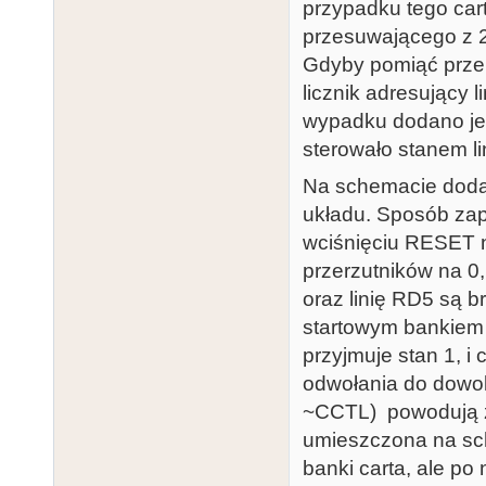
przypadku tego cart
przesuwającego z 2
Gdyby pomiąć przerz
licznik adresujący 
wypadku dodano jesz
sterowało stanem li
Na schemacie doda
układu. Sposób zap
wciśnięciu RESET n
przerzutników na 0,
oraz linię RD5 są 
startowym bankiem 
przyjmuje stan 1, i
odwołania do dowo
~CCTL) powodują zm
umieszczona na sche
banki carta, ale po