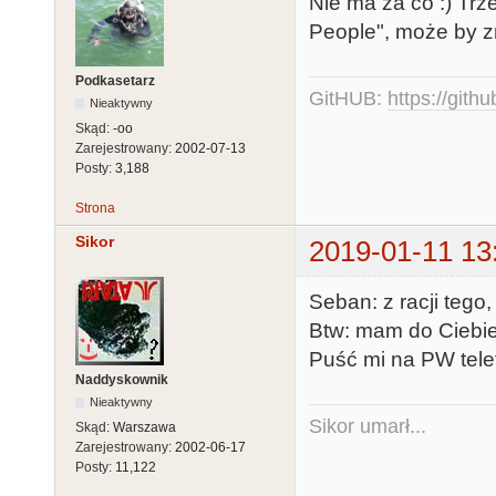
Nie ma za co :) Trz
People", może by zr
Podkasetarz
GitHUB:
https://gith
Nieaktywny
Skąd:
-oo
Zarejestrowany:
2002-07-13
Posty:
3,188
Strona
Sikor
2019-01-11 13
Seban: z racji tego,
Btw: mam do Ciebie 
Puść mi na PW telef
Naddyskownik
Nieaktywny
Sikor umarł...
Skąd:
Warszawa
Zarejestrowany:
2002-06-17
Posty:
11,122