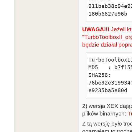
911beb38c94e9
180b6827e96b
UWAGA!!!
Jeżeli kt
"TurboToolboxII_or
będzie działał pop
TurboToolboxI
MD5   : b7f15
SHA256: 
76be92e319934
e9235ba5e80d
2) wersja XEX dają
plików binarnych:
T
Z tą wersję było tr
ogarnąłem to trochę