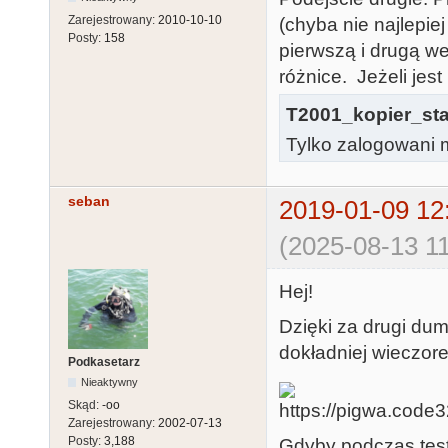
Zarejestrowany:
2010-10-10
(chyba nie najlepie
Posty:
158
pierwszą i drugą 
różnice. Jeżeli jes
T2001_kopier_sta
Tylko zalogowani m
seban
2019-01-09 12
(2025-08-13 11
Hej!
Dzięki za drugi du
dokładniej wieczor
Podkasetarz
Nieaktywny
Skąd:
-oo
Zarejestrowany:
2002-07-13
Posty:
3,188
Gdyby podczas test