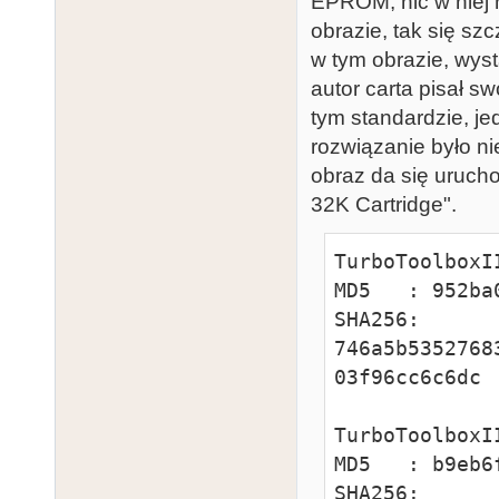
EPROM, nic w niej 
obrazie, tak się szc
w tym obrazie, wyst
autor carta pisał s
tym standardzie, j
rozwiązanie było ni
obraz da się urucho
32K Cartridge".
TurboToolboxI
MD5   : 952ba
SHA256: 
746a5b5352768
03f96cc6c6dc

TurboToolboxI
MD5   : b9eb6
SHA256: 