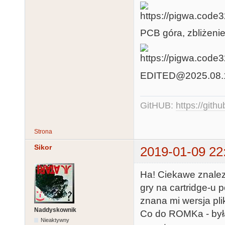
PCB góra, zbliżenie
EDITED@2025.08.13:
GitHUB:
https://gith
Strona
Sikor
2019-01-09 22
Ha! Ciekawe znalez
gry na cartridge-u
znana mi wersja pl
Naddyskownik
Co do ROMKa - była
Nieaktywny