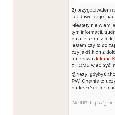
2) przygotowałem 
lub dowolnego load
Niestety nie wiem j
tym informacji, tru
późniejsza niż ta k
jestem czy to co z
czy jakiś klon z 
autorstwa
Jakuba K
z TOMS więc być mo
@Yezy: gdybyś chcia
PW. Chętnie to uczy
podesłać mi ten car
GitHUB:
https://gith