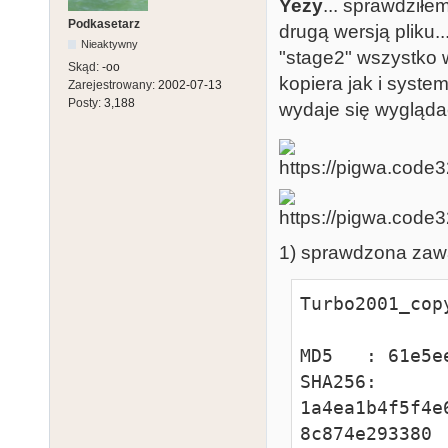
Yezy
... sprawdziłe
Podkasetarz
drugą wersją pliku..
Nieaktywny
"stage2" wszystko 
Skąd:
-oo
kopiera jak i syste
Zarejestrowany:
2002-07-13
Posty:
3,188
wydaje się wygląd
1) sprawdzona za
Turbo2001_copy
MD5   : 61e5e
SHA256: 
1a4ea1b4f5f4e
8c874e293380