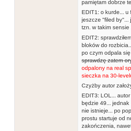
pamiętam dobrze te
EDIT1: o kurde... u
jeszcze "filed by"...
tzn. w takim sensie
EDIT2: sprawdziłem 
bloków do rozbicia.
po czym odpala się l
sprawdzę zatem ory
odpalony na real sp
sieczka na 30-level
Czyżby autor założy
EDIT3: LOL... autor
będzie 49... jednak
nie istnieje... po 
prostu startuje od 
zakończenia, nawet