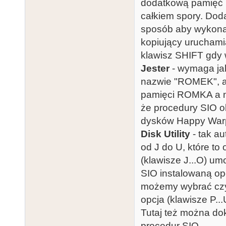
dodatkową pamięć i
całkiem spory. Doda
sposób aby wykonać
kopiujący uruchamia
klawisz SHIFT gdy
Jester
- wymaga ja
nazwie "ROMEK", a
pamięci ROMKA a n
że procedury SIO o
dysków Happy Warp
Disk Utility
- tak au
od J do U, które to
(klawisze J...O) um
SIO instalowaną op
możemy wybrać czy
opcja (klawisze P...
Tutaj też można do
procedur SIO.