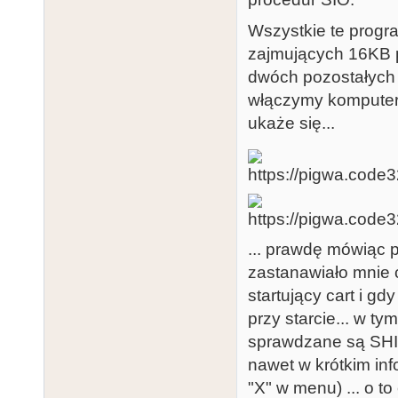
Wszystkie te prog
zajmujących 16KB p
dwóch pozostałych 
włączymy komputer
ukaże się...
... prawdę mówiąc p
zastanawiało mnie c
startujący cart i 
przy starcie... w ty
sprawdzane są SHIF
nawet w krótkim in
"X" w menu) ... o 