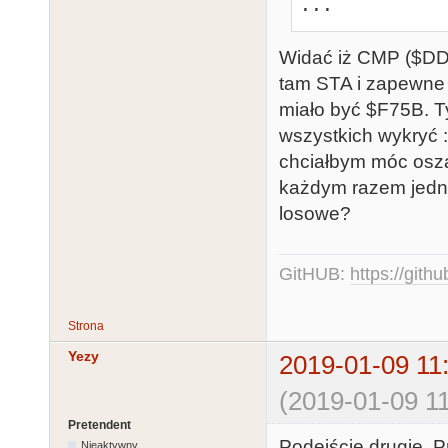
...
Widać iż CMP ($DD
tam STA i zapewne 
miało być $F75B. Ty
wszystkich wykryć 
chciałbym móc osz
każdym razem jedna
losowe?
GitHUB:
https://gith
Strona
Yezy
2019-01-09 11
(2019-01-09 11
Pretendent
Podejście drugie. 
Nieaktywny