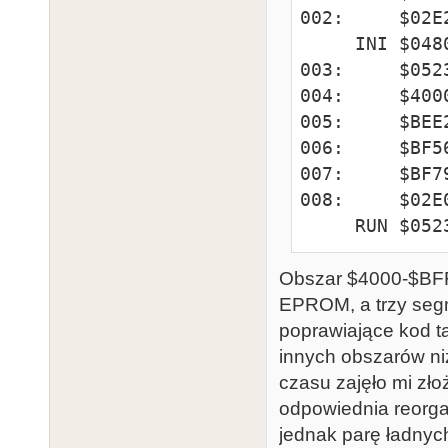
002:     $02E
     INI $0480

003:     $052
004:     $400
005:     $BEE
006:     $BF5
007:     $BF7
008:     $02E
     RUN $052
Obszar $4000-$BFF
EPROM, a trzy segm
poprawiające kod ta
innych obszarów niż
czasu zajęło mi złoż
odpowiednia reorgan
jednak parę ładnych