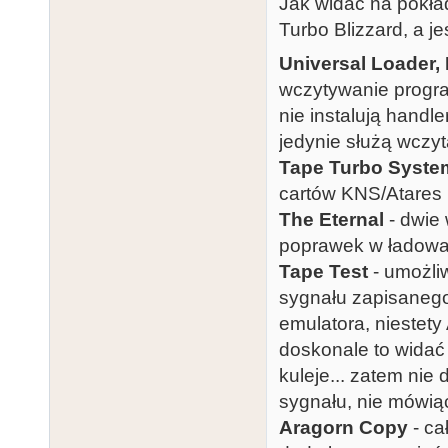
Jak widać na pokład
Turbo Blizzard, a jes
Universal Loader,
wczytywanie progra
nie instalują handl
jedynie służą wczy
Tape Turbo Syste
cartów KNS/Atares
The Eternal
- dwie
poprawek w ładowan
Tape Test
- umożliw
sygnału zapisanego
emulatora, niestety 
doskonale to widać 
kuleje... zatem ni
sygnału, nie mówią
Aragorn Copy
- ca