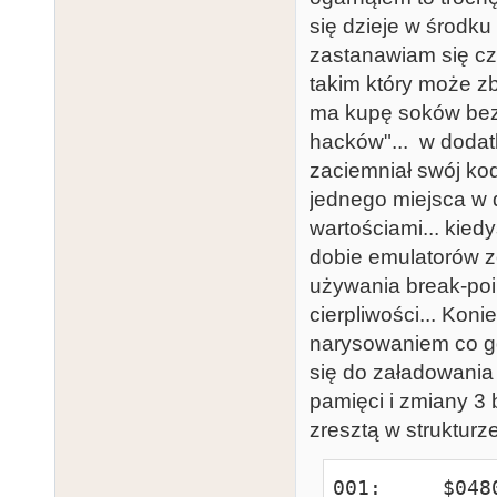
się dzieje w środku
zastanawiam się cz
takim który może zb
ma kupę soków bezp
hacków"... w dodat
zaciemniał swój ko
jednego miejsca w d
wartościami... kied
dobie emulatorów z
używania break-poin
cierpliwości... Kon
narysowaniem co gdz
się do załadowani
pamięci i zmiany 3
zresztą w strukturz
001:     $048