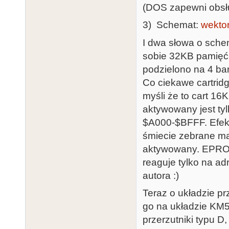
(DOS zapewni obsług
3) Schemat:
wekto
I dwa słowa o sche
sobie 32KB pamię
podzielono na 4 ba
Co ciekawe cartrid
myśli że to cart 
aktywowany jest ty
$A000-$BFFF. Efekt
śmiecie zebrane mag
aktywowany. EPROM
reaguje tylko na a
autora :)
Teraz o układzie pr
go na układzie KM5
przerzutniki typu 