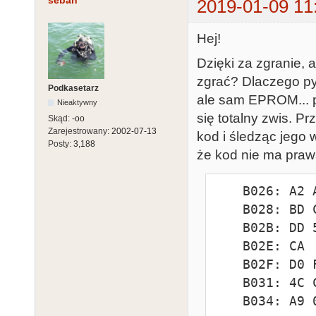
seban
2019-01-09 11
Hej!
Dzięki za zgranie,
zgrać? Dlaczego pyt
Podkasetarz
ale sam EPROM... p
Nieaktywny
się totalny zwis. P
Skąd:
-oo
Zarejestrowany:
2002-07-13
kod i śledząc jego
Posty:
3,188
że kod nie ma praw
    B026: A2 A4             LDX #$A4

    B028: BD C4 B0          LDA $B0C4,X

    B02B: DD 5B 07          CMP $075B,X

    B02E: CA                DEX

    B02F: D0 F7             BNE $B028

    B031: 4C CE F7          JMP $F7CE

    B034: A9 00             LDA #$00
