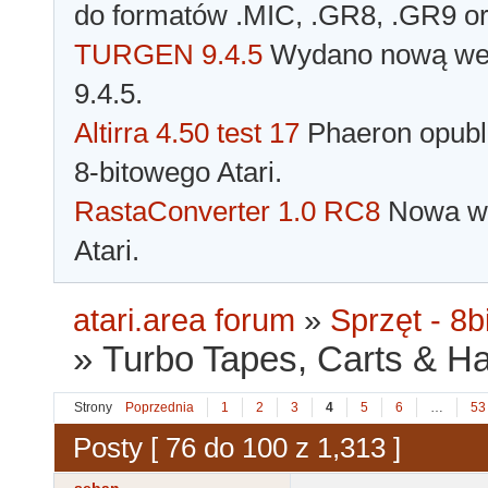
do formatów .MIC, .GR8, .GR9 o
TURGEN 9.4.5
Wydano nową wer
9.4.5.
Altirra 4.50 test 17
Phaeron opubli
8-bitowego Atari.
RastaConverter 1.0 RC8
Nowa wer
Atari.
atari.area forum
»
Sprzęt - 8bi
»
Turbo Tapes, Carts & Hard
Strony
Poprzednia
1
2
3
4
5
6
…
53
Posty [ 76 do 100 z 1,313 ]