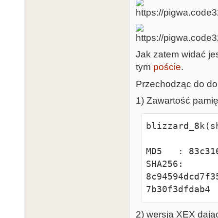
Jak zatem widać jes
tym
poście
.
Przechodząc do do
1) Zawartość pam
blizzard_8k(s
MD5   : 83c31
SHA256: 
8c94594dcd7f3
7b30f3dfdab4
2) wersja XEX dają