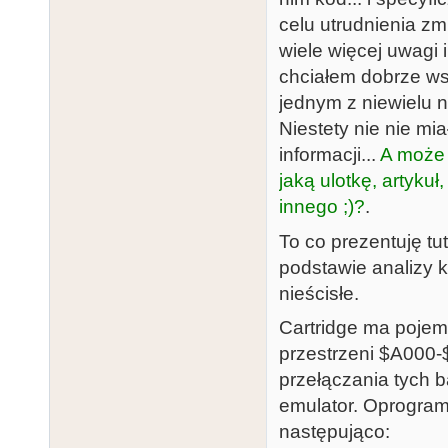
celu utrudnienia zm
wiele więcej uwagi 
chciałem dobrze ws
jednym z niewielu 
Niestety nie nie mia
informacji...
A może 
jaką ulotkę, artyku
innego ;)?
.
To co prezentuję tut
podstawie analizy 
nieścisłe.
Cartridge ma poje
przestrzeni $A000-$
przełączania tych 
emulator. Oprogram
następująco: