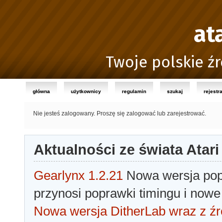
at
Twoje polskie źr
główna
użytkownicy
regulamin
szukaj
rejestr
Nie jesteś zalogowany.
Proszę się zalogować lub zarejestrować.
Aktualności ze świata Atari
Gearlynx 1.2.21
Nowa wersja popu
przynosi poprawki timingu i nowe
Nowa wersja DitherLab wraz z źr