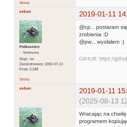
Strona
seban
2019-01-11 14
@cp... postaram się
zrobienia :D
@pw... wysłałem :)
Podkasetarz
Nieaktywny
GitHUB:
https://gith
Skąd:
-oo
Zarejestrowany:
2002-07-13
Posty:
3,188
Strona
seban
2019-01-11 15
(2025-08-13 12
Wracając na chwilę
programem kopiując