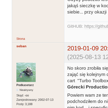
jakąś sieczkę w kod
siebie... przy okaz
GitHUB:
https://gith
Strona
seban
2019-01-09 20
(2025-08-13 12
No skoro zrobiła si
zająć się kolejnym 
cart "Turbo Toolbox
Podkasetarz
Górecki Producti
Nieaktywny
Powiem wam ze ten c
Skąd:
-oo
Zarejestrowany:
2002-07-13
podchodziłem do ni
Posty:
3,188
nim kod... i specy