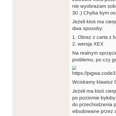
nie wyobrażam sob
30 ;) Chyba bym osi
Jeżeli ktoś ma cier
dwa sposoby:
1. Obraz z carta z
2. wersja XEX
Na realnym sprzęc
problemu, po czy gd
Wciskamy klawisz O
Jeżeli ma ktoś cier
po poziomie byłoby
do przechodzenia p
wbudowane przez aut