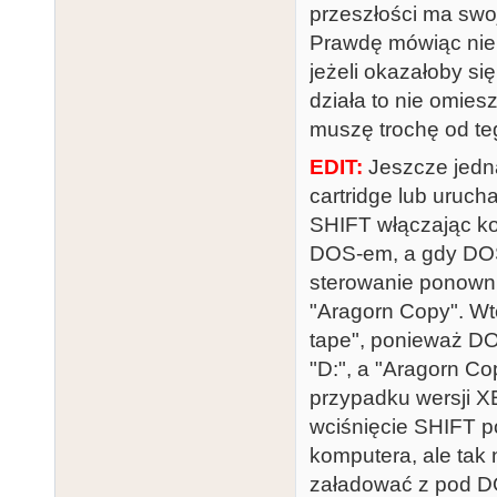
przeszłości ma swoj
Prawdę mówiąc nie 
jeżeli okazałoby si
działa to nie omies
muszę trochę od te
EDIT:
Jeszcze jedna
cartridge lub uruch
SHIFT włączając ko
DOS-em, a gdy DOS
sterowanie ponowni
"Aragorn Copy". Wt
tape", ponieważ DO
"D:", a "Aragorn Co
przypadku wersji X
wciśnięcie SHIFT 
komputera, ale tak 
załadować z pod D