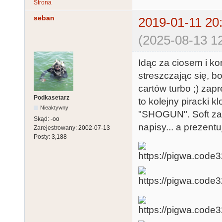
Strona
seban
2019-01-11 20
(2025-08-13 12
Idąc za ciosem i k
streszczając się, 
cartów turbo ;) zapr
Podkasetarz
to kolejny piracki 
Nieaktywny
"SHOGUN". Soft zaw
Skąd:
-oo
napisy... a prezentuj
Zarejestrowany:
2002-07-13
Posty:
3,188