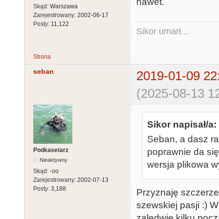
nawet.
Skąd:
Warszawa
Zarejestrowany:
2002-06-17
Posty:
11,122
Sikor umarł...
Strona
seban
2019-01-09 22
(2025-08-13 12
Sikor napisał/a:
Seban, a dasz ra
Podkasetarz
poprawnie da si
Nieaktywny
wersja plikowa w
Skąd:
-oo
Zarejestrowany:
2002-07-13
Posty:
3,188
Przyznaję szczerze
szewskiej pasji :) 
zaledwie kilku poc