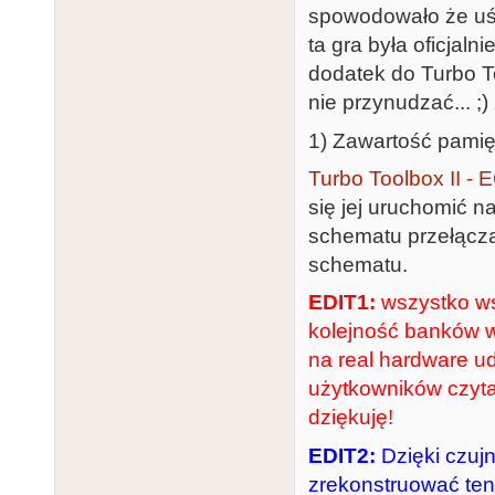
spowodowało że uśm
ta gra była oficjal
dodatek do Turbo To
nie przynudzać... ;)
1) Zawartość pami
Turbo Toolbox II -
się jej uruchomić n
schematu przełączan
schematu.
EDIT1:
wszystko wsk
kolejność banków w
na real hardware ud
użytkowników czytaj
dziękuję!
EDIT2:
Dzięki czujn
zrekonstruować ten 