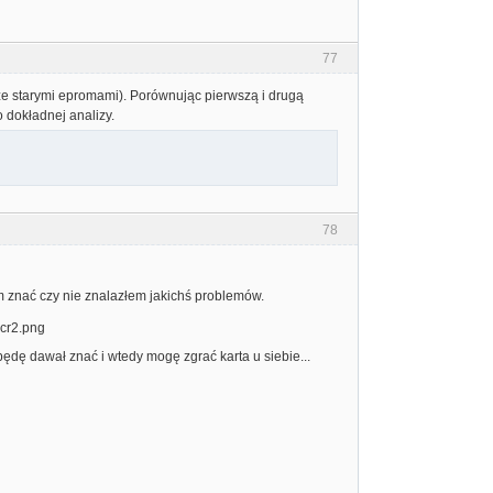
77
 ze starymi epromami). Porównując pierwszą i drugą
 dokładnej analizy.
78
m znać czy nie znalazłem jakichś problemów.
będę dawał znać i wtedy mogę zgrać karta u siebie...