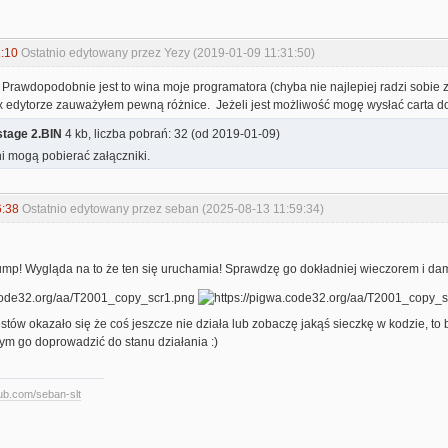
:10
Ostatnio edytowany przez Yezy (2019-01-09 11:31:50)
 Prawdopodobnie jest to wina moje programatora (chyba nie najlepiej radzi sobie
 edytorze zauważyłem pewną różnice. Jeżeli jest możliwość mogę wysłać carta do
tage 2.BIN
4 kb, liczba pobrań: 32 (od 2019-01-09)
i mogą pobierać załączniki.
6:38
Ostatnio edytowany przez seban (2025-08-13 11:59:34)
dump! Wygląda na to że ten się uruchamia! Sprawdzę go dokładniej wieczorem i da
tów okazało się że coś jeszcze nie działa lub zobaczę jakąś sieczkę w kodzie, to 
ym go doprowadzić do stanu działania :)
hub.com/seban-slt