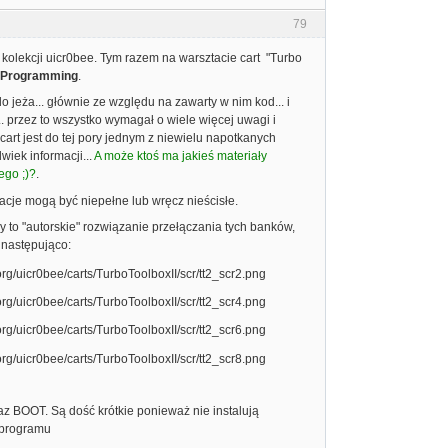
79
 kolekcji uicr0bee. Tym razem na warsztacie cart "Turbo
 Programming
.
 jeża... głównie ze względu na zawarty w nim kod... i
 przez to wszystko wymagał o wiele więcej uwagi i
art jest do tej pory jednym z niewielu napotkanych
wiek informacji...
A może ktoś ma jakieś materiały
ego ;)?
.
rmacje mogą być niepełne lub wręcz nieścisłe.
to "autorskie" rozwiązanie przełączania tych banków,
 następująco:
z BOOT. Są dość krótkie ponieważ nie instalują
/programu