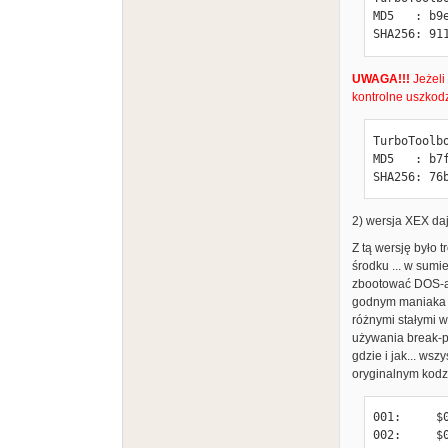
MD5   : b9
SHA256: 91
UWAGA!!!
Jeżeli
kontrolne uszkod
TurboToolbo
MD5   : b7
SHA256: 76
2) wersja XEX da
Z tą wersję było 
środku ... w sumi
zbootować DOS-a w
godnym maniaka z
różnymi stałymi w
używania break-po
gdzie i jak... w
oryginalnym kodzi
001:     $0
002:     $0