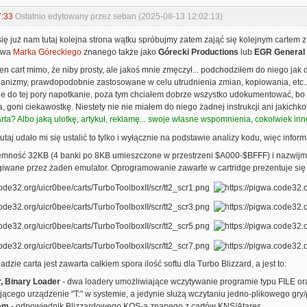
7:33
Ostatnio edytowany przez seban (2025-08-13 12:02:13)
się już nam tutaj kolejna strona wątku spróbujmy zatem zająć się kolejnym cartem z
stwa
Marka Góreckiego
znanego także jako
Górecki Productions
lub
EGR General
 cart mimo, że niby prosty, ale jakoś mnie zmęczył... podchodziłem do niego jak do
anizmy, prawdopodobnie zastosowane w celu utrudnienia zmian, kopiowania, etc...
ie do tej pory napotkanie, poza tym chciałem dobrze wszystko udokumentować, bo c
, goni ciekawostkę. Niestety nie nie miałem do niego żadnej instrukcji ani jakichkol
rta? Albo jaką ulotkę, artykuł, reklamę... swoje własne wspomnienia, cokolwiek inn
tutaj udało mi się ustalić to tylko i wyłącznie na podstawie analizy kodu, więc info
emność 32KB (4 banki po 8KB umieszczone w przestrzeni $A000-$BFFF) i nazwijmy 
ugiwane przez żaden emulator. Oprogramowanie zawarte w cartridge prezentuje się
dzie carta jest zawarta całkiem spora ilość softu dla Turbo Blizzard, a jest to:
, Binary Loader
- dwa loadery umożliwiające wczytywanie programie typu FILE ora
jącego urządzenie "T:" w systemie, a jedynie służą wczytaniu jedno-plikowego gry
tem
- odpowiednik Blizzardowego KOS-a znanego z cartów KNS/Atares