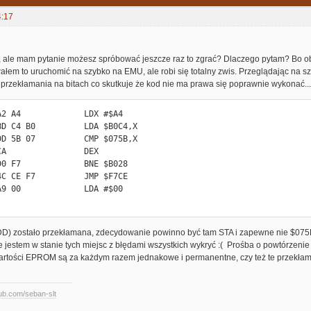
4:17
, ale mam pytanie możesz spróbować jeszcze raz to zgrać? Dlaczego pytam? Bo oba
em to uruchomić na szybko na EMU, ale robi się totalny zwis. Przeglądając na sz
przekłamania na bitach co skutkuje że kod nie ma prawa się poprawnie wykonać...
D) zostało przekłamana, zdecydowanie powinno być tam STA i zapewne nie $075B 
ie jestem w stanie tych miejsc z błędami wszystkich wykryć :( Prośba o powtórzen
rtości EPROM są za każdym razem jednakowe i permanentne, czy też te przekła
hub.com/seban-slt