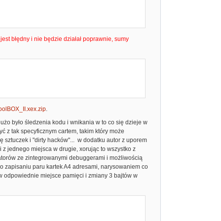
jest błędny i nie będzie działał poprawnie, sumy
olBOX_II.xex.zip
.
użo było śledzenia kodu i wnikania w to co się dzieje w
yć z tak specyficznym cartem, takim który może
 sztuczek i "dirty hacków"... w dodatku autor z uporem
z jednego miejsca w drugie, xorując to wszystko z
ulatorów ze zintegrowanymi debuggerami i możliwością
w po zapisaniu paru kartek A4 adresami, narysowaniem co
 w odpowiednie miejsce pamięci i zmiany 3 bajtów w