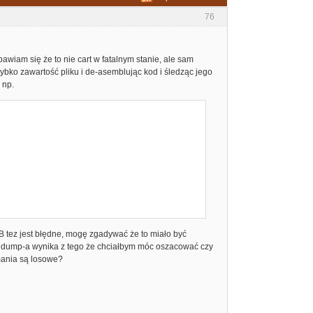
76
wiam się że to nie cart w fatalnym stanie, ale sam
ybko zawartość pliku i de-asemblując kod i śledząc jego
 np.
tez jest błędne, mogę zgadywać że to miało być
ie dump-a wynika z tego że chciałbym móc oszacować czy
mania są losowe?