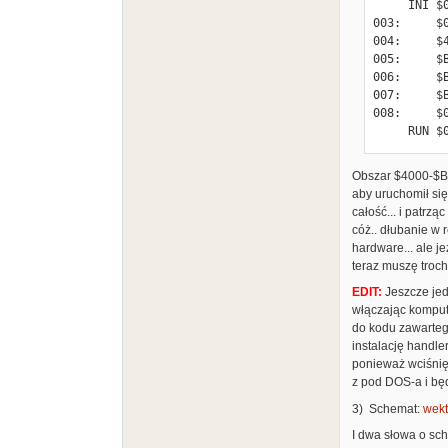
     INI $0480

003:     $0
004:     $4
005:     $B
006:     $B
007:     $B
008:     $0
     RUN
Obszar $4000-$BF
aby uruchomił się
całość... i patrzą
cóż.. dłubanie w 
hardware... ale j
teraz muszę troch
EDIT:
Jeszcze jed
włączając komput
do kodu zawarteg
instalację handle
ponieważ wciśnię
z pod DOS-a i bę
3) Schemat:
wekt
I dwa słowa o sc