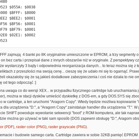
523 $055A: $0038

000 $BFFF: $8000

EE2 $BEE2: $0001

F56 $BF56: $0001

F79 $BF79: $0001

2E0 $02E1: $0002

 $0523
FF zajmują 4 banki po 8K oryginalnie umieszczone w EPROM, a trzy segmenty o d
 on bez carta i przepisał dane z innych obszarów niż w oryginale. Z perspektywy cz
c że wystarczyły 3 bajty i odpowiednia reorganizacja danych... to teraz można się z 
reliktach z przeszłości ma swoją cenę... cieszę się że udało mi się to ogarnąć. Pr
eżeli okazałoby się że są jakieś dodatkowe zabezpieczenia i coś nie działa to nie 
ę od tego odpocząć :]
na uwaga co do wersji XEX... w przypadku fizycznego cartridge lub uruchamiania 
er), można w stacji dysków umieścić dyskietkę z DOS-em, a gdy DOS.SYS się zbo
o w cartridge, a ten uruchomi "Aragorn Copy". Wtedy będzie możliwa kopiowanie 
ra dla urządzenia "D:", a "Aragorn Copy" zainstaluje handler dla urządzenia "T:". 
cie SHIFT powoduje wywołanie sekwencji "boot" z ROM komputera, ale tak naprawd
dzie można go używać w taki sam sposób (DOS zapewni obsługę "D:", Aragorn obsłu
or (PDF)
,
raster color (PNG)
,
raster grayscale (PNG)
.
hemacie i budowie samego carta. Cartridge zawiera w sobie 32KB pamięć EPROM