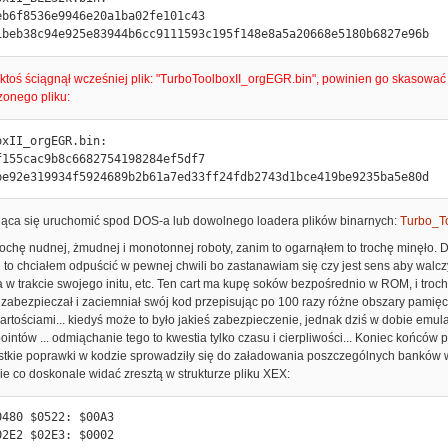
eb6f8536e9946e20a1ba02fe101c43

1beb38c94e925e83944b6cc9111593c195f148e8a5a20668e5180b6827e96b
 ktoś ściągnął wcześniej plik: "TurboToolboxII_orgEGR.bin", powinien go skasować 
zonego pliku:
xII_orgEGR.bin:

f155cac9b8c6682754198284ef5df7

be92e319934f5924689b2b61a7ed33ff24fdb2743d1bce419be9235ba5e80d
jąca się uruchomić spod DOS-a lub dowolnego loadera plików binarnych:
Turbo_To
trochę nudnej, żmudnej i monotonnej roboty, zanim to ogarnąłem to trochę minęło. D
e to chciałem odpuścić w pewnej chwili bo zastanawiam się czy jest sens aby walcz
 trakcie swojego initu, etc. Ten cart ma kupę soków bezpośrednio w ROM, i trochę
abezpieczał i zaciemniał swój kod przepisując po 100 razy różne obszary pamięci 
artościami... kiedyś może to było jakieś zabezpieczenie, jednak dziś w dobie em
intów ... odmiąchanie tego to kwestia tylko czasu i cierpliwości... Koniec końcó
szystkie poprawki w kodzie sprowadziły się do załadowania poszczególnych banków
e co doskonale widać zresztą w strukturze pliku XEX:
480 $0522: $00A3

2E2 $02E3: $0002
