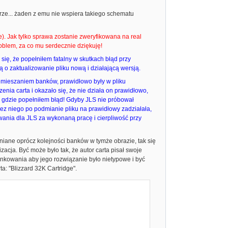
orze... żaden z emu nie wspiera takiego schematu
). Jak tylko sprawa zostanie zweryfikowana na real
roblem, za co mu serdecznie dziękuję!
 się, że popełniłem fatalny w skutkach błąd przy
 o zaktualizowanie pliku nową i działającą wersją.
rzemieszaniem banków, prawidłowo były w pliku
zenia carta i okazało się, że nie działa on prawidłowo,
em gdzie popełniłem błąd! Gdyby JLS nie próbował
zez niego po podmianie pliku na prawidłowy zadziałała,
ania dla JLS za wykonaną pracę i cierpliwość przy
iane oprócz kolejności banków w tymże obrazie, tak się
zacja. Być może było tak, że autor carta pisał swoje
ankowania aby jego rozwiązanie było nietypowe i być
a: "Blizzard 32K Cartridge".