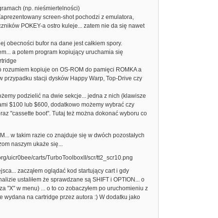
amach (np. nieśmiertelności)
 Zaprezentowany screen-shot pochodzi z emulatora,
liczników POKEY-a ostro kuleje... zatem nie da się nawet
j obecności bufor na dane jest całkiem spory.
em... a potem program kopiujący uruchamia się
tridge
 co rozumiem kopiuje on OS-ROM do pamięci ROMKA a
w przypadku stacji dysków Happy Warp, Top-Drive czy
ożemy podzielić na dwie sekcje... jedna z nich (klawisze
esami $100 lub $600, dodatkowo możemy wybrać czy
oraz "cassette boot". Tutaj też można dokonać wyboru co
. w takim razie co znajduje się w dwóch pozostałych
zom naszym ukaże się...
sca... zacząłem oglądać kod startujący cart i gdy
analizie ustaliłem że sprawdzane są SHIFT i OPTION... o
za "X" w menu) ... o to co zobaczyłem po uruchomieniu z
e wydana na cartridge przez autora :) W dodatku jako