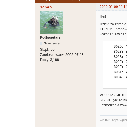
seban
2019-01-09 11:1
Hej!
Dzięki za zgranie
EPROM... próbował
wykonanie widać 
Podkasetarz
Nieaktywny
    B026: A2 A4             LDX #$A4

Skąd:
-oo
    B028: BD C4 B0          LDA $B0C4,X

Zarejestrowany:
2002-07-13
    B02B: DD 5B 07          CMP $075B,X

Posty:
3,188
    B02E: CA                DEX

    B02F: D0 F7             BNE $B028

    B031: 4C CE F7          JMP $F7CE

    B034: A9 00             LDA #$00

...
Widać iż CMP ($D
$F75B. Tyle że n
uszkodzenia zawa
GitHUB:
https://git