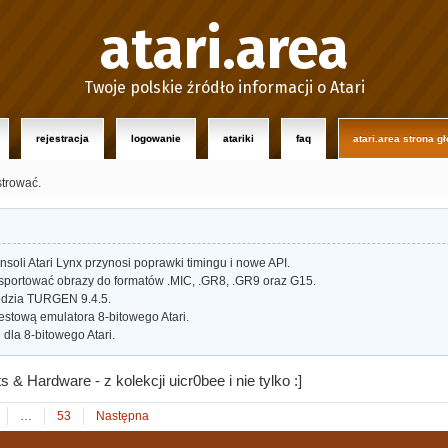
atari.area
Twoje polskie źródło informacji o Atari
rejestracja
logowanie
atariki
faq
atari.area strona g
strować.
oli Atari Lynx przynosi poprawki timingu i nowe API.
portować obrazy do formatów .MIC, .GR8, .GR9 oraz G15.
dzia TURGEN 9.4.5.
estową emulatora 8-bitowego Atari.
dla 8-bitowego Atari.
 & Hardware - z kolekcji uicr0bee i nie tylko :]
…
53
Następna