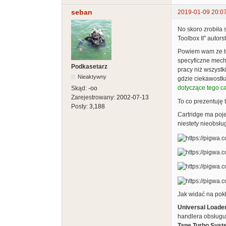
seban
2019-01-09 20:0
No skoro zrobiła 
Toolbox II" autor
Powiem wam ze ten
specyficzne mech
Podkasetarz
pracy niż wszystk
Nieaktywny
gdzie ciekawostka
dotyczące tego ca
Skąd:
-oo
Zarejestrowany:
2002-07-13
To co prezentuję 
Posty:
3,188
Cartridge ma poj
niestety nieobsł
Jak widać na pokła
Universal Loader
handlera obsługu
Tape Turbo Sys