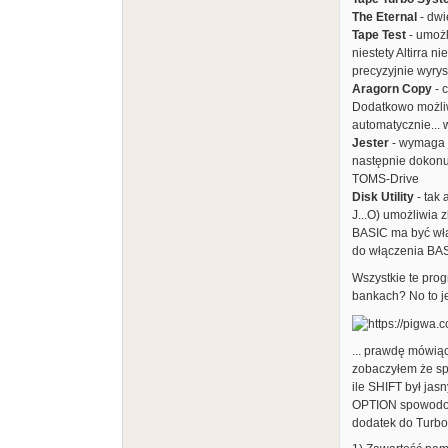
The Eternal
- dwi
Tape Test
- umożl
niestety Altirra n
precyzyjnie wyry
Aragorn Copy
- 
Dodatkowo możliw
automatycznie...
Jester
- wymaga 
następnie dokonu
TOMS-Drive
Disk Utility
- tak 
J...O) umożliwia
BASIC ma być włąc
do włączenia BAS
Wszystkie te pro
bankach? No to j
... prawdę mówiąc
zobaczyłem że spr
ile SHIFT był jas
OPTION spowodował
dodatek do Turbo T