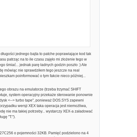
ługości jednego bajta to patche poprawiające kod tak
asu patrząc na to ile czasu zajęło mi złożenie tego w
tego śmiać... jednak parę ładnych godzin poszło :) Ale
awdę mówiąc nie sprawdziłem tego jeszcze na real
omieszkam poinformować o tym fakcie nieco później...
jego obrazu na emulatorze (trzeba trzymać SHIFT
otuje, system operacyjny przekaże sterowanie ponownie
"dysk <--> turbo tape", ponieważ DOS.SYS zapewni
W przypadku wersji XEX taka operacja jest niemożliwa,
ę nie ma takiej potrzeby... wystarczy XEX-a załadować
gę "T:").
 27C256 o pojemności 32KB. Pamięć podzielono na 4