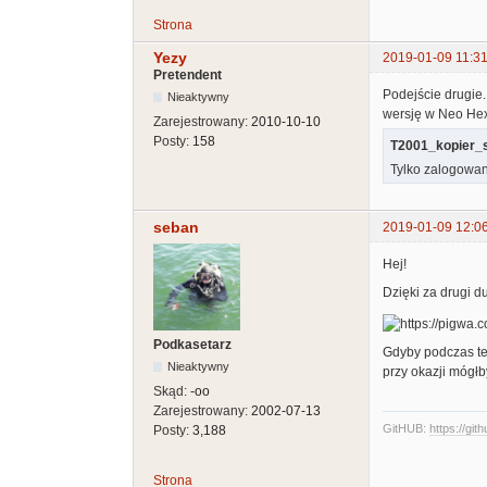
Strona
Yezy
2019-01-09 11:31
Pretendent
Podejście drugie.
Nieaktywny
wersję w Neo Hex
Zarejestrowany:
2010-10-10
Posty:
158
T2001_kopier_s
Tylko zalogowan
seban
2019-01-09 12:0
Hej!
Dzięki za drugi 
Podkasetarz
Gdyby podczas tes
Nieaktywny
przy okazji mógłb
Skąd:
-oo
Zarejestrowany:
2002-07-13
GitHUB:
https://git
Posty:
3,188
Strona