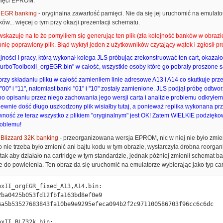
mięci EPROM:
 - EGR banking
- oryginalna zawartość pamięci. Nie da się jej uruchomić na emulat
ów... więcej o tym przy okazji prezentacji schematu.
skazuje na to że pomyliłem się generując ten plik (zła kolejność banków w obrazie
ię poprawiony plik. Błąd wykrył jeden z użytkowników czytający wątek i zgłosił p
jności i pracy, którą wykonał kolega JLS próbując zrekonstruować ten cart, okazało
TurboToolboxII_orgEGR.bin" w całość, wszystkie osoby które go pobrały proszone są
przy składaniu pliku w całość zamieniłem linie adresowe A13 i A14 co skutkuje p
00" i "11", natomiast banki "01" i "10" zostały zamienione. JLS podjął próbę odtwor
 po opisaniu przez niego zachowania jego wersji carta i analizie problemu odkrył
ewnie dość długo uszkodzony plik wisiałby tutaj, a ponieważ replika wykonana pr
ość ze teraz wszystko z plikiem "oryginalnym" jest OK! Zatem WIELKIE podziękow
roblemu!
- Blizzard 32K banking
- przeorganizowana wersja EPROM, nic w niej nie było zmien
o nie trzeba było zmienić ani bajtu kodu w tym obrazie, wystarczyła drobna reorgani
k aby działało na cartridge w tym standardzie, jednak później zmienił schemat b
e do powielenia. Ten obraz da się uruchomić na emulatorze wybierając jako typ cart
oxII_orgEGR_fixed_A13,A14.bin:

2ba0425b053fd12fbfa163bd8ef0e9

6a5b53527683843fa10be9e9295efeca094b2f2c971100586703f96cc6c6dc

xII_BLZ32k.bin:
