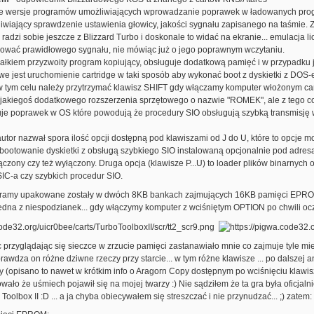
e wersje programów umożliwiających wprowadzanie poprawek w ładowanych progr
iwiający sprawdzenie ustawienia głowicy, jakości sygnału zapisanego na taśmie.
ie radzi sobie jeszcze z Blizzard Turbo i doskonale to widać na ekranie... emulacja 
sować prawidłowego sygnału, nie mówiąc już o jego poprawnym wczytaniu.
całkiem przyzwoity program kopiujący, obsługuje dodatkową pamięć i w przypadku je
e jest uruchomienie cartridge w taki sposób aby wykonać boot z dyskietki z DOS-
 w tym celu należy przytrzymać klawisz SHIFT gdy włączamy komputer włożonym car
jakiegoś dodatkowego rozszerzenia sprzętowego o nazwie "ROMEK", ale z tego
je poprawek w OS które powodują że procedury SIO obsługują szybką transmisję 
autor nazwał spora ilość opcji dostępną pod klawiszami od J do U, które to opcje m
 zbootowanie dyskietki z obsługą szybkiego SIO instalowaną opcjonalnie pod adr
zony czy też wyłączony. Druga opcja (klawisze P...U) to loader plików binarnych 
IC-a czy szybkich procedur SIO.
gramy upakowane zostały w dwóch 8KB bankach zajmujących 16KB pamięci EPROM..
edna z niespodzianek... gdy włączymy komputer z wciśniętym OPTION po chwili oc
 przyglądając się sieczce w zrzucie pamięci zastanawiało mnie co zajmuje tyle miej
awdza on różne dziwne rzeczy przy starcie... w tym różne klawisze ... po dalszej 
ny (opisano to nawet w krótkim info o Aragorn Copy dostępnym po wciśnięciu klawis
o że uśmiech pojawił się na mojej twarzy :) Nie sądziłem że ta gra była oficjalni
oolbox II :D ... a ja chyba obiecywałem się streszczać i nie przynudzać... ;) zatem: