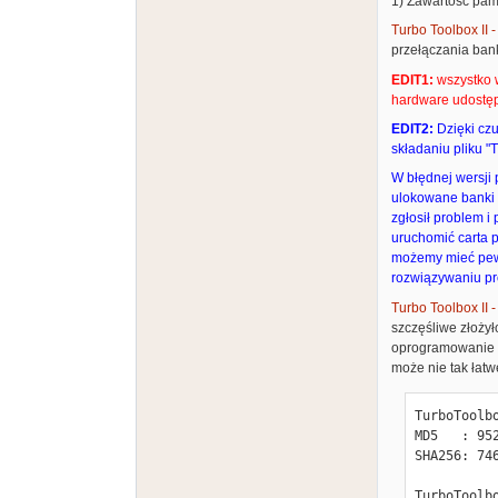
1) Zawartość pa
Turbo Toolbox II
przełączania bank
EDIT1:
wszystko w
hardware udostępn
EDIT2:
Dzięki czu
składaniu pliku "
W błędnej wersji 
ulokowane banki "
zgłosił problem i
uruchomić carta p
możemy mieć pewn
rozwiązywaniu p
Turbo Toolbox II 
szczęśliwe złożył
oprogramowanie ta
może nie tak łatw
TurboToolb
MD5   : 95
SHA256: 74
TurboToolbo