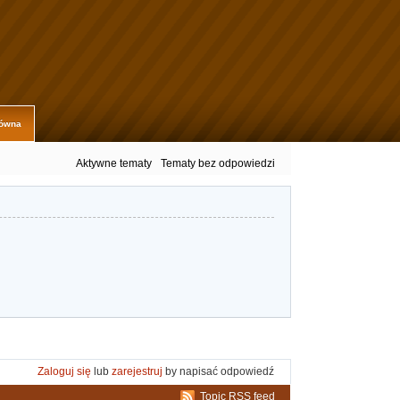
łówna
Aktywne tematy
Tematy bez odpowiedzi
Zaloguj się
lub
zarejestruj
by napisać odpowiedź
Topic RSS feed