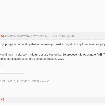
3:54
Ostatnio edytowany przez tebe (2019-03-02 16:24:03)
e był program do detekcji działania takowych rozkazów, stosowny komunikat mógłb
wać linuxa na starszym Intelu i dostaję komunikat że procesor nie obsługuje PAE (
ję komunikat procesor nie obsługuje rozkazu XXX
 :)
X, CPU 65816, 2x VBXE, 2x IDE Plus rev. C
7:47