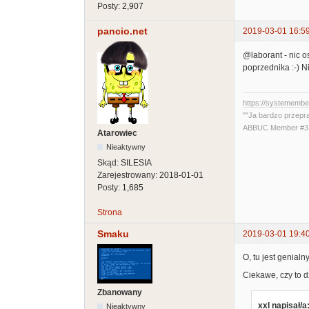
Posty:
2,907
pancio.net
2019-03-01 16:5
@laborant - nic o
poprzednika :-) N
https://systememb
""Ja bardzo przepr
ABBUC Member #319
Atarowiec
Nieaktywny
Skąd:
SILESIA
Zarejestrowany:
2018-01-01
Posty:
1,685
Strona
Smaku
2019-03-01 19:4
O, tu jest genialn
Ciekawe, czy to d
Zbanowany
xxl napisał/a
Nieaktywny