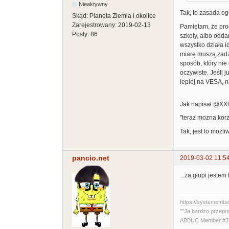
Nieaktywny
Tak, to zasada o
Skąd:
Planeta Ziemia i okolice
Zarejestrowany:
2019-02-13
Pamiętam, że prog
Posty:
86
szkoły, albo odd
wszystko działa i
miarę muszą zadz
sposób, który nie
oczywiste. Jeśli 
lepiej na VESA, n
Jak napisał @XXl
"teraz mozna kor
Tak, jest to możl
pancio.net
2019-03-02 11:5
...za głupi jestem
https://systememb
""Ja bardzo przepr
ABBUC Member #319