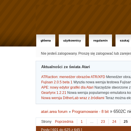
główna
użytkownicy
regulamin
szukaj
Nie jesteś zalogowany.
Proszę się zalogować lub zareje
Aktualności ze świata Atari
ATRaction: menedżer obrazów ATR/XFD
Menedżer obrazó
Fujisan 2.0.5 beta 1
Wyszła nowa wersja testowa Fujisan 
APE: nowy edytor grafiki dla Atari
Narzędzie stworzone z 
Gearlynx 1.2.21
Nowa wersja popularnego emulatora kons
Nowa wersja DitherLab wraz z źródłami
Teraz można eks
»
6502C ni
atari.area forum
»
Programowanie - 8 bit
Strony
Poprzednia
1
…
23
24
25
Posty [ 601 do 625 z 645 ]