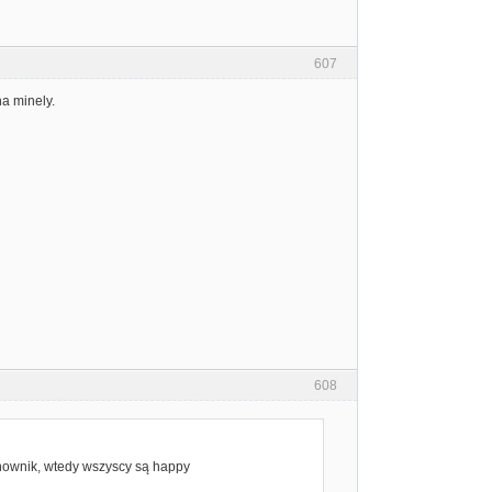
607
a minely.
608
anownik, wtedy wszyscy są happy