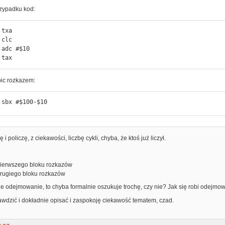
rzypadku kod:




0

        tax
ic rozkazem:
        sbx #$100-$10
i policzę, z ciekawości, liczbę cykli, chyba, że ktoś już liczył.
a pierwszego bloku rozkazów
a drugiego bloku rozkazów
e odejmowanie, to chyba formalnie oszukuje trochę, czy nie? Jak się robi odejmo
awdzić i dokładnie opisać i zaspokoję ciekawość tematem, czad.