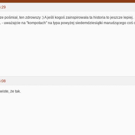
6:29
ze pośmiał, ten zdrowszy :) A jeśli kogoś zainspirowała ta historia to jeszcze lepiej.
XL - uważajcie na "kompotach" na typa powyżej siedemdziesiątki marudzącego coś 
6:08
iste, że tak.