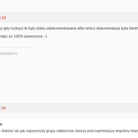
3:19
sy gdy rozkazy te byly slabo udokumentowane albo wrecz dokumentacja byla bledn
ystac ze 100% pewnoscia :-)
1:44
a:
ce dotrzeć do jak najszerszej grupy odbiorców, tworzy pod najmniejszy wspólny mi