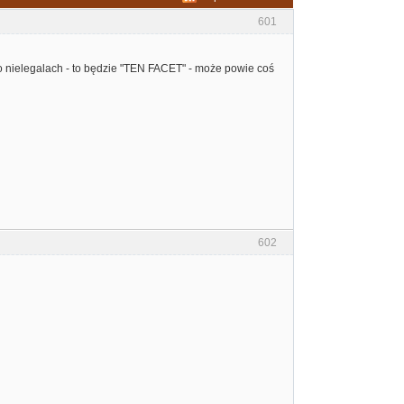
601
o nielegalach - to będzie "TEN FACET" - może powie coś
602