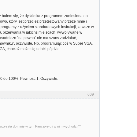
eż bałem się, że dyskietka z programem zaniesiona do
o, który jest przecież przetestowany przeze mnie i
tsze programy z użyciem standardowych instrukcji, zawsze w
S, przerwania w jakichś miejscach, wywoływane w
 zasadniczo "na pewno" nie ma szans zadziałać,
ianowniku", oczywiste. Np. programując coś w Super VGA,
GA, chociaż może się udać i pójdzie.
d 0 do 100%. Pewność 1. Oczywiste.
609
przyszła do mnie w tym Pancake-u i w nim wychodzi.""