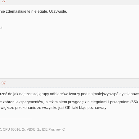
7:27
nie zdemaskuje te nielegale. Oczywiste.
pl
6:37
otrzeć do jak najszerszej grupy odbiorców, tworzy pod najmniejszy wspólny mianow
ie zabroni eksperymentów, ja też miałem przygodę z nielegalami i przegrałem (65X
 większe przekonanie że wszystko jest OK, taki błąd poznawczy
X, CPU 65816, 2x VBXE, 2x IDE Plus rev. C