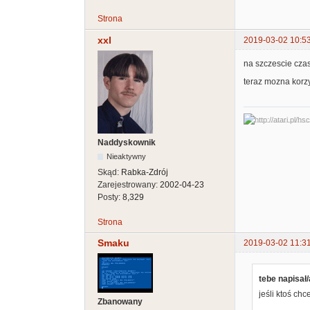
Strona
xxl
2019-03-02 10:5
na szczescie cza
teraz mozna korz
Naddyskownik
Nieaktywny
Skąd:
Rabka-Zdrój
Zarejestrowany:
2002-04-23
Posty:
8,329
Strona
Smaku
2019-03-02 11:3
tebe napisał/
jeśli ktoś ch
Zbanowany