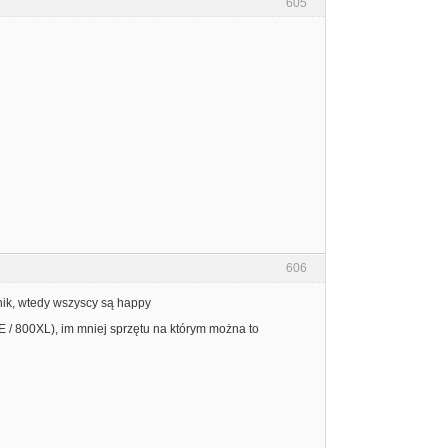
605
606
nik, wtedy wszyscy są happy
E / 800XL), im mniej sprzętu na którym można to