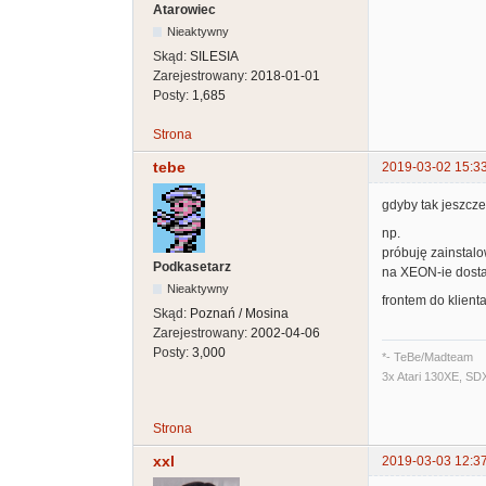
Atarowiec
Nieaktywny
Skąd:
SILESIA
Zarejestrowany:
2018-01-01
Posty:
1,685
Strona
tebe
2019-03-02 15:3
gdyby tak jeszcz
np.
próbuję zainstalo
Podkasetarz
na XEON-ie dosta
Nieaktywny
frontem do klienta
Skąd:
Poznań / Mosina
Zarejestrowany:
2002-04-06
Posty:
3,000
*- TeBe/Madteam
3x Atari 130XE, SD
Strona
xxl
2019-03-03 12:3