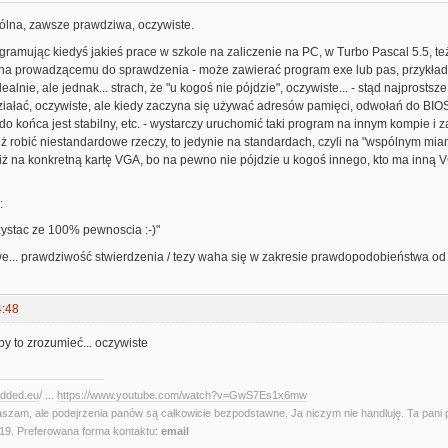
gólna, zawsze prawdziwa, oczywiste.
ramując kiedyś jakieś prace w szkole na zaliczenie na PC, w Turbo Pascal 5.5, t
ana prowadzącemu do sprawdzenia - może zawierać program exe lub pas, przykładow
dealnie, ale jednak... strach, że "u kogoś nie pójdzie", oczywiste... - stąd najpros
iałać, oczywiste, ale kiedy zaczyna się używać adresów pamięci, odwołań do BIO
 do końca jest stabilny, etc. - wystarczy uruchomić taki program na innym kompie i
już robić niestandardowe rzeczy, to jedynie na standardach, czyli na "wspólnym m
iż na konkretną kartę VGA, bo na pewno nie pójdzie u kogoś innego, kto ma inną V
:
zystac ze 100% pewnoscia :-)"
iwe... prawdziwość stwierdzenia / tezy waha się w zakresie prawdopodobieństwa o
4:48
 by to zrozumieć... oczywiste
edded.eu
/ ...
https://www.youtube.com/watch?v=GwS7Es1x6mw
aszam, ale podejrzenia panów są całkowicie bezpodstawne. Ja niczym nie handluję. Ta pani 
. Preferowana forma kontaktu:
email