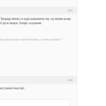
603
ę Twojego tekstu co jego pojawienie się na skutek posta
 jej w stopce. Dzięki, oczywiste.
przyszła do mnie w tym Pancake-u i w nim wychodzi.""
604
rzecz jakaś musi być.