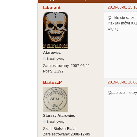
laborant
2019-03-01 15:1
@ - kto się szczer
I tak jak mówi X
więcej.
Atarowiec
Nieaktywny
Zarejestrowany:
2007-06-11
Posty:
1,292
BartoszP
2019-03-01 16:0
@pablozp ... oczyw
Starszy Atarowiec
Nieaktywny
Skąd:
Bielsko-Biała
Zarejestrowany:
2008-12-09