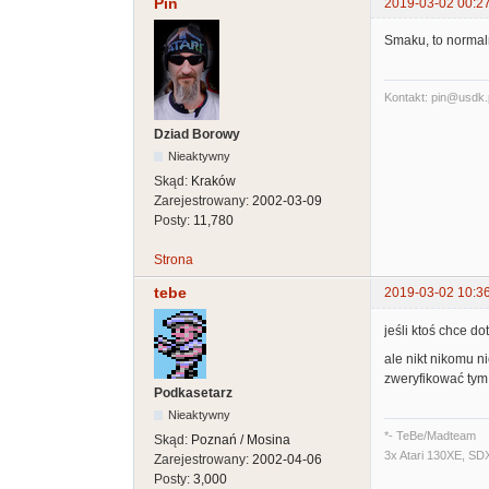
Pin
2019-03-02 00:2
Smaku, to normal
Kontakt: pin@usdk.
Dziad Borowy
Nieaktywny
Skąd:
Kraków
Zarejestrowany:
2002-03-09
Posty:
11,780
Strona
tebe
2019-03-02 10:3
jeśli ktoś chce d
ale nikt nikomu n
zweryfikować tym
Podkasetarz
Nieaktywny
*- TeBe/Madteam
Skąd:
Poznań / Mosina
3x Atari 130XE, SD
Zarejestrowany:
2002-04-06
Posty:
3,000