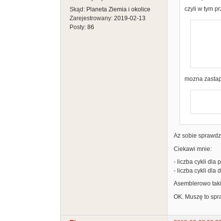
czyli w tym p
Skąd:
Planeta Ziemia i okolice
Zarejestrowany:
2019-02-13
Posty:
86
        txa
        clc
        adc #$1
mozna zastap
Aż sobie sprawdzę 
Ciekawi mnie:
- liczba cykli dl
- liczba cykli dl
Asemblerowo taki
OK. Muszę to spr