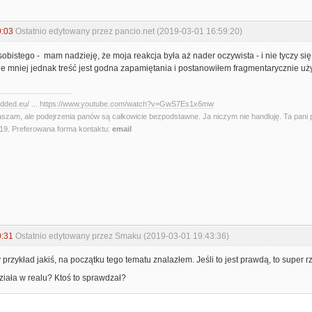
9:03
Ostatnio edytowany przez pancio.net (2019-03-01 16:59:20)
sobistego - mam nadzieję, że moja reakcja była aż nader oczywista - i nie tyczy si
ie mniej jednak treść jest godna zapamiętania i postanowiłem fragmentarycznie użyć
edded.eu
/ ...
https://www.youtube.com/watch?v=GwS7Es1x6mw
aszam, ale podejrzenia panów są całkowicie bezpodstawne. Ja niczym nie handluję. Ta pani 
. Preferowana forma kontaktu:
email
0:31
Ostatnio edytowany przez Smaku (2019-03-01 19:43:36)
y przykład jakiś, na początku tego tematu znalazłem. Jeśli to jest prawdą, to super 
ziała w realu? Ktoś to sprawdzał?
: