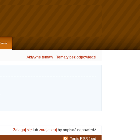
łówna
Aktywne tematy
Tematy bez odpowiedzi
.
Zaloguj się
lub
zarejestruj
by napisać odpowiedź
Topic RSS feed