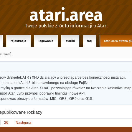
atari.area
Twoje polskie źródło informacji o Atari
rejestracja
logowanie
atariki
faq
atari.area strona g
strować.
w dyskietek ATR i XFD działający w przeglądarce bez konieczności instalacji.
- emulatora Atari 8-bit nastawionego na obsługę FujiNet.
myślą o grafice dla Atari XL/XE, pozwalające również na tworzenie kafelków i map
oli Atari Lynx przynosi poprawki timingu i nowe API.
portować obrazy do formatów .MIC, .GR8, .GR9 oraz G15.
epublikowane rozkazy
26
Następna