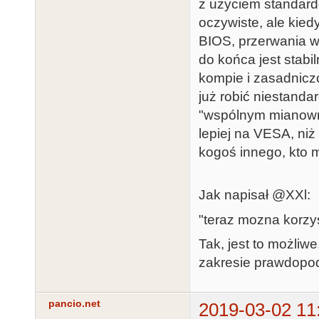
z użyciem standard
oczywiste, ale kie
BIOS, przerwania w
do końca jest stabi
kompie i zasadniczo
już robić niestanda
"wspólnym mianown
lepiej na VESA, niż
kogoś innego, kto 
Jak napisał @XXl:
"teraz mozna korzy
Tak, jest to możliw
zakresie prawdopo
pancio.net
2019-03-02 11