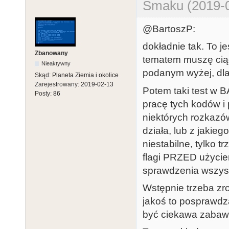
Smaku (2019-0
@BartoszP:
dokładnie tak. To 
Zbanowany
tematem muszę ciąg
Nieaktywny
podanym wyżej, dla
Skąd:
Planeta Ziemia i okolice
Zarejestrowany:
2019-02-13
Potem taki test w B
Posty:
86
pracę tych kodów i 
niektórych rozkazów
działa, lub z jakie
niestabilne, tylko 
flagi PRZED użyciem 
sprawdzenia wszyst
Wstępnie trzeba zro
jakoś to posprawdz
być ciekawa zabaw