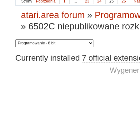
Strony
Poprzednia
1
…
23
24
25
26
Nas
atari.area forum
»
Programowa
»
6502C niepublikowane roz
Currently installed
7 official extens
Wygenero