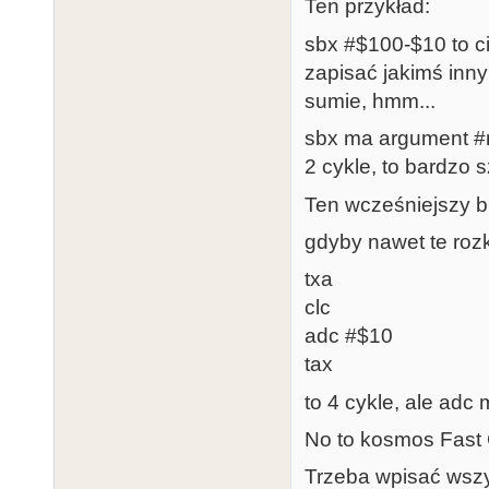
Ten przykład:
sbx #$100-$10 to ci
zapisać jakimś inn
sumie, hmm...
sbx ma argument #
2 cykle, to bardzo 
Ten wcześniejszy bl
gdyby nawet te rozk
txa
clc
adc #$10
tax
to 4 cykle, ale adc
No to kosmos Fast
Trzeba wpisać wszy