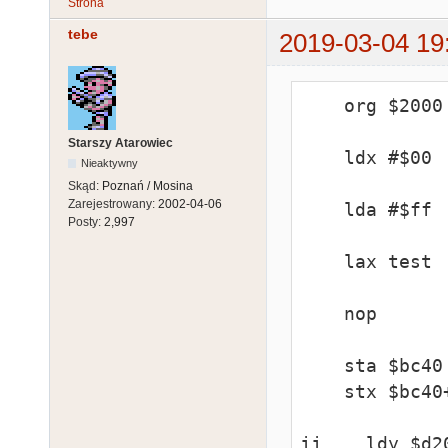
Strona
tebe
2019-03-04 19
    org $2000

Starszy Atarowiec
    ldx #$00

Nieaktywny
Skąd:
Poznań / Mosina
Zarejestrowany:
2002-04-06
    lda #$ff

Posty:
2,997
    lax test

    nop

    sta $bc40

    stx $bc40+1

jj    ldy $d20