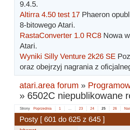
9.4.5.
Altirra 4.50 test 17
Phaeron opubli
8-bitowego Atari.
RastaConverter 1.0 RC8
Nowa wer
Atari.
Wyniki Silly Venture 2k26 SE
Pozn
oraz obejrzyj nagrania z oficjaln
atari.area forum
»
Programowa
»
6502C niepublikowane 
Strony
Poprzednia
1
…
23
24
25
26
Nas
Posty [ 601 do 625 z 645 ]