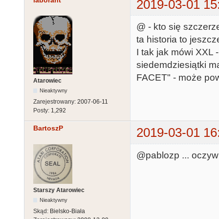
laborant
2019-03-01 15
@ - kto się szczerz
ta historia to jeszcze
I tak jak mówi XXL
siedemdziesiątki m
FACET" - może powi
Atarowiec
Nieaktywny
Zarejestrowany:
2007-06-11
Posty:
1,292
BartoszP
2019-03-01 16
@pablozp ... oczywi
Starszy Atarowiec
Nieaktywny
Skąd:
Bielsko-Biała