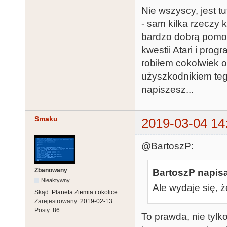
Nie wszyscy, jest t
- sam kilka rzeczy 
bardzo dobrą pomoc
kwestii Atari i prog
robiłem cokolwiek o
użyszkodnikiem teg
napiszesz...
Smaku
2019-03-04 14
@BartoszP:
Zbanowany
BartoszP napisa
Nieaktywny
Ale wydaje się, ż
Skąd:
Planeta Ziemia i okolice
Zarejestrowany:
2019-02-13
Posty:
86
To prawda, nie tylk