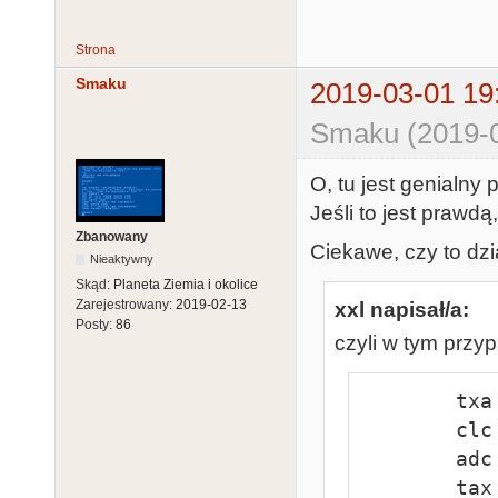
Strona
Smaku
2019-03-01 19
Smaku (2019-0
O, tu jest genialny
Jeśli to jest prawdą
Zbanowany
Ciekawe, czy to dzi
Nieaktywny
Skąd:
Planeta Ziemia i okolice
Zarejestrowany:
2019-02-13
xxl napisał/a:
Posty:
86
czyli w tym przy
        txa

        clc

        adc #$10

        tax