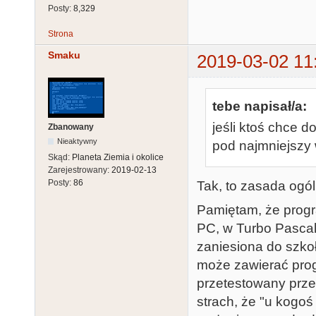
Posty:
8,329
Strona
Smaku
2019-03-02 11
tebe napisał/a:
jeśli ktoś chce d
Zbanowany
Nieaktywny
pod najmniejszy
Skąd:
Planeta Ziemia i okolice
Zarejestrowany:
2019-02-13
Posty:
86
Tak, to zasada ogó
Pamiętam, że progr
PC, w Turbo Pascal
zaniesiona do szko
może zawierać prog
przetestowany przez
strach, że "u kogoś 