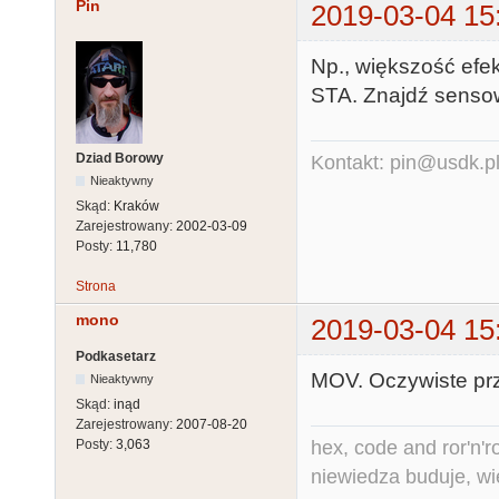
Pin
2019-03-04 15
Np., większość efe
STA. Znajdź sensow
Dziad Borowy
Kontakt: pin@usdk.p
Nieaktywny
Skąd:
Kraków
Zarejestrowany:
2002-03-09
Posty:
11,780
Strona
mono
2019-03-04 15
Podkasetarz
MOV. Oczywiste prz
Nieaktywny
Skąd:
inąd
Zarejestrowany:
2007-08-20
hex, code and ror'n'ro
Posty:
3,063
niewiedza buduje, wi