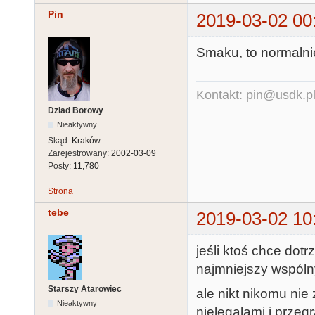
Pin
2019-03-02 00
Smaku, to normalni
Kontakt: pin@usdk.p
Dziad Borowy
Nieaktywny
Skąd:
Kraków
Zarejestrowany:
2002-03-09
Posty:
11,780
Strona
tebe
2019-03-02 10
jeśli ktoś chce dot
najmniejszy wspól
Starszy Atarowiec
ale nikt nikomu nie
Nieaktywny
nielegalami i przeg