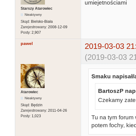
umiejetnościami
Starszy Atarowiec
Nieaktywny
Skąd:
Bielsko-Biała
Zarejestrowany:
2008-12-09
Posty:
2,907
pawel
2019-03-03 21
(2019-03-03 21
Smaku napisał/
BartoszP napi
Atarowiec
Nieaktywny
Czekamy zatem
Skąd:
Będzin
Zarejestrowany:
2011-04-26
Posty:
1,023
Tu na tym forum 
potem fochy, kied