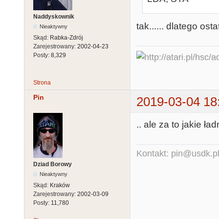
Naddyskownik
tak...... dlatego o
Nieaktywny
Skąd:
Rabka-Zdrój
Zarejestrowany:
2002-04-23
Posty:
8,329
Strona
Pin
2019-03-04 18
.. ale za to jakie ład
Kontakt: pin@usdk.p
Dziad Borowy
Nieaktywny
Skąd:
Kraków
Zarejestrowany:
2002-03-09
Posty:
11,780