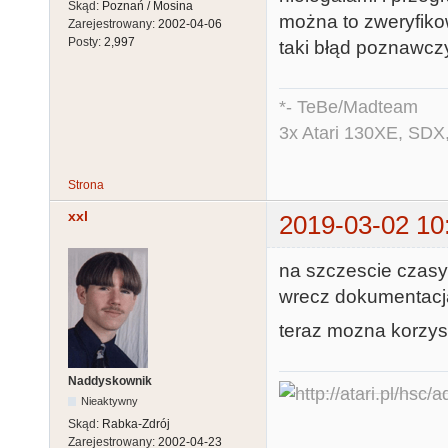
Skąd:
Poznań / Mosina
można to zweryfiko
Zarejestrowany:
2002-04-06
Posty:
2,997
taki błąd poznawcz
*- TeBe/Madteam
3x Atari 130XE, SDX
Strona
xxl
2019-03-02 10
na szczescie czasy
wrecz dokumentacja
teraz mozna korzys
Naddyskownik
Nieaktywny
Skąd:
Rabka-Zdrój
Zarejestrowany:
2002-04-23