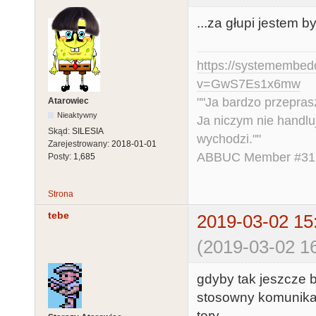
...za głupi jestem b
https://systemembed
v=GwS7Es1x6mw
""Ja bardzo przepra
Atarowiec
Nieaktywny
Ja niczym nie handlu
Skąd:
SILESIA
wychodzi.""
Zarejestrowany:
2018-01-01
ABBUC Member #319.
Posty:
1,685
Strona
tebe
2019-03-02 15
(2019-03-02 16
gdyby tak jeszcze b
stosowny komunikat
tory