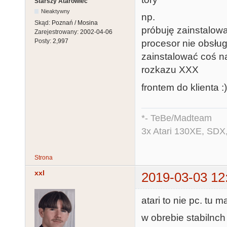
Starszy Atarowiec
Nieaktywny
np.
Skąd:
Poznań / Mosina
próbuję zainstalowa
Zarejestrowany:
2002-04-06
Posty:
2,997
procesor nie obsłu
zainstalować coś n
rozkazu XXX
frontem do klienta :)
*- TeBe/Madteam
3x Atari 130XE, SDX
Strona
xxl
2019-03-03 12
atari to nie pc. tu 
w obrebie stabilnch