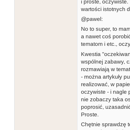
i proste, oczywiste.
wartości istotnych 
@pawel:
No to super, to ma
a nawet coś porobić
tematom i etc., ocz
Kwestia "oczekiwani
wspólnej zabawy, cz
rozmawiają w temata
- można artykuły p
realizować, w papie
oczywiste - i nagle 
nie zobaczy taka os
poprosić, uzasadnić
Proste.
Chętnie sprawdzę t