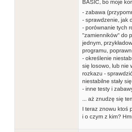
BASIC, bo moje kor
- zabawa (przypomn
- sprawdzenie, jak d
- porównanie tych r
"zamienników" do p
jednym, przykładowo
programu, poprawnoś
- określenie niesta
się losowo, lub nie
rozkazu - sprawdzi
niestabilne stały si
- inne testy i zabaw
... aż znudzę się t
I teraz znowu ktoś p
i o czym z kim? Hm