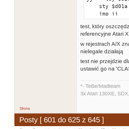
    sty $d01a

    jmp jj

test, który oszczędz
test    dta d
referencyjne Atari 
w rejestrach A/X zn
nielegale działają
test nie przejdzie 
ustawić go na 'CLAS
*- TeBe/Madteam
3x Atari 130XE, SDX
Strona
Posty [ 601 do 625 z 645 ]