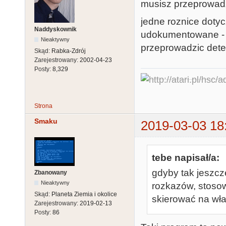
musisz przeprowadz
jedne roznice dotyc
Naddyskownik
udokumentowane - t
Nieaktywny
przeprowadzic dete
Skąd:
Rabka-Zdrój
Zarejestrowany:
2002-04-23
Posty:
8,329
Strona
Smaku
2019-03-03 18
tebe napisał/a:
gdyby tak jeszcz
Zbanowany
Nieaktywny
rozkazów, stoso
Skąd:
Planeta Ziemia i okolice
skierować na wła
Zarejestrowany:
2019-02-13
Posty:
86