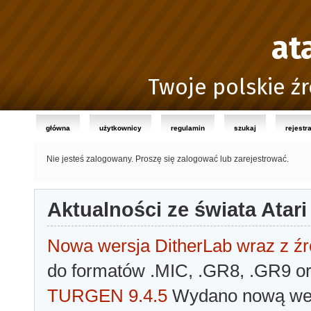
at
Twoje polskie źr
główna
użytkownicy
regulamin
szukaj
rejestr
Nie jesteś zalogowany.
Proszę się zalogować lub zarejestrować.
Aktualności ze świata Atari
Nowa wersja DitherLab wraz z źr
do formatów .MIC, .GR8, .GR9 o
TURGEN 9.4.5
Wydano nową wer