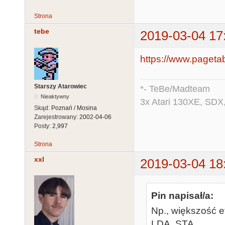
Strona
tebe
2019-03-04 17
https://www.pageta
Starszy Atarowiec
*- TeBe/Madteam
Nieaktywny
3x Atari 130XE, SDX
Skąd:
Poznań / Mosina
Zarejestrowany:
2002-04-06
Posty:
2,997
Strona
xxl
2019-03-04 18
Pin napisał/a:
Np., większość e
LDA, STA