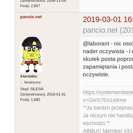
Zarejestrowany:
2008-12-09
Posty:
2,907
pancio.net
2019-03-01 16
pancio.net (20
@laborant - nic oso
nader oczywista - i
skutek posta poprze
zapamiętania i post
oczywiste.
Atarowiec
Nieaktywny
Skąd:
SILESIA
https://systemembed
Zarejestrowany:
2018-01-01
v=GwS7Es1x6mw
Posty:
1,685
""Ja bardzo przepra
Ja niczym nie handlu
wychodzi.""
ABBUC Member #319.