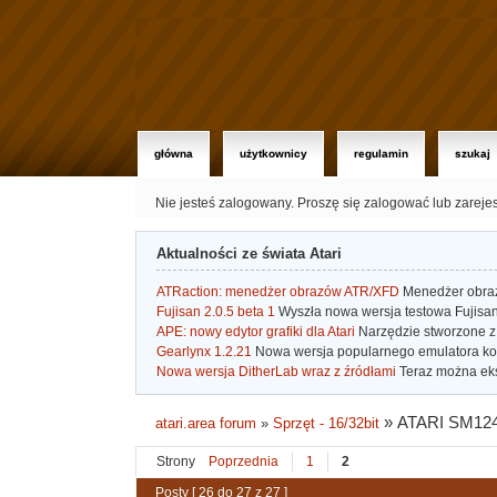
główna
użytkownicy
regulamin
szukaj
Nie jesteś zalogowany.
Proszę się zalogować lub zareje
Aktualności ze świata Atari
ATRaction: menedżer obrazów ATR/XFD
Menedżer obrazó
Fujisan 2.0.5 beta 1
Wyszła nowa wersja testowa Fujisan 
APE: nowy edytor grafiki dla Atari
Narzędzie stworzone z 
Gearlynx 1.2.21
Nowa wersja popularnego emulatora kons
Nowa wersja DitherLab wraz z źródłami
Teraz można eks
»
ATARI SM124
atari.area forum
»
Sprzęt - 16/32bit
Strony
Poprzednia
1
2
Posty [ 26 do 27 z 27 ]