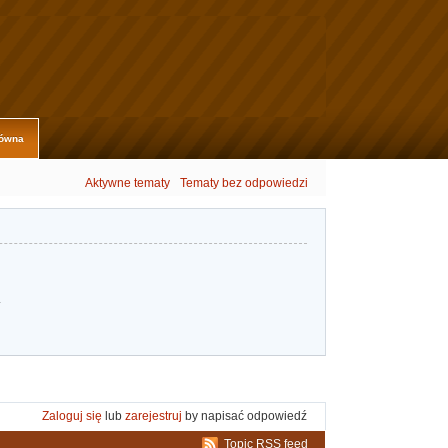
łówna
Aktywne tematy
Tematy bez odpowiedzi
.
Zaloguj się
lub
zarejestruj
by napisać odpowiedź
Topic RSS feed