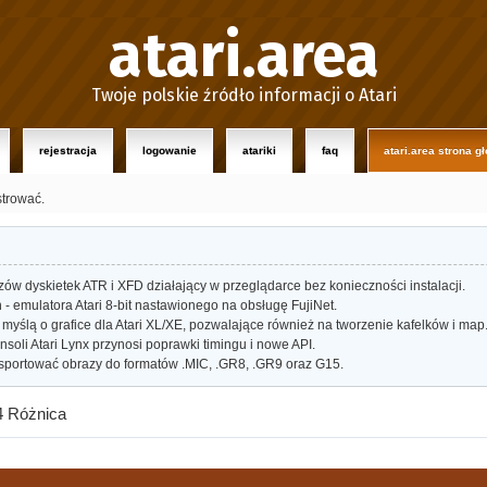
atari.area
Twoje polskie źródło informacji o Atari
rejestracja
logowanie
atariki
faq
atari.area strona g
strować.
w dyskietek ATR i XFD działający w przeglądarce bez konieczności instalacji.
- emulatora Atari 8-bit nastawionego na obsługę FujiNet.
myślą o grafice dla Atari XL/XE, pozwalające również na tworzenie kafelków i map
oli Atari Lynx przynosi poprawki timingu i nowe API.
portować obrazy do formatów .MIC, .GR8, .GR9 oraz G15.
 Różnica