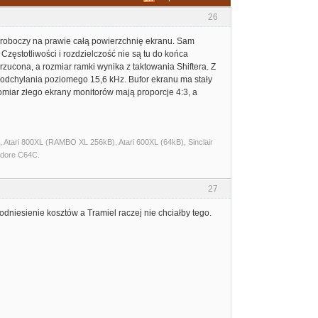
26
roboczy na prawie całą powierzchnię ekranu. Sam
zęstotliwości i rozdzielczość nie są tu do końca
ucona, a rozmiar ramki wynika z taktowania Shiftera. Z
 odchylania poziomego 15,6 kHz. Bufor ekranu ma stały
omiar złego ekrany monitorów mają proporcje 4:3, a
Atari 800XL (RAMBO XL 256kB), Atari 600XL (64kB), Sinclair
dore C64C.
27
dniesienie kosztów a Tramiel raczej nie chciałby tego.