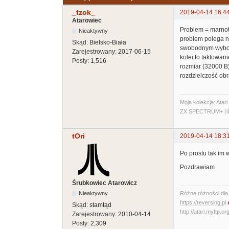
_tzok_
2019-04-14 16:4
Atarowiec
Problem = marnot
Nieaktywny
problem polega na
Skąd:
Bielsko-Biała
swobodnym wybore
Zarejestrowany:
2017-06-15
kolei to taktowa
Posty:
1,516
rozmiar (32000 B)
rozdzielczość obra
Moja kolekcja: Ata
ZX SPECTRUM+ (48
tOri
2019-04-14 18:3
Po prostu tak im 
Pozdrawiam
Śrubkowiec Atarowicz
Nieaktywny
Różne różności dla A
https://reversing.pl
Skąd:
stamtąd
http://atari.myftp.or
Zarejestrowany:
2010-04-14
Posty:
2,309