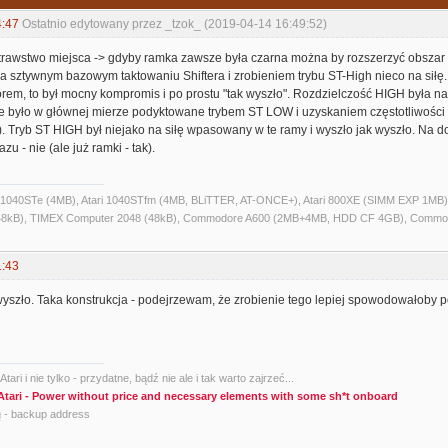
4:47
Ostatnio edytowany przez _tzok_ (2019-04-14 16:49:52)
rawstwo miejsca -> gdyby ramka zawsze była czarna można by rozszerzyć obszar 
 sztywnym bazowym taktowaniu Shiftera i zrobieniem trybu ST-High nieco na siłę. C
m, to był mocny kompromis i po prostu "tak wyszło". Rozdzielczość HIGH była narz
nie było w głównej mierze podyktowane trybem ST LOW i uzyskaniem częstotliwości
. Tryb ST HIGH był niejako na siłę wpasowany w te ramy i wyszło jak wyszło. Na d
zu - nie (ale już ramki - tak).
ri 1040STe (4MB), Atari 1040STfm (4MB, BLiTTER, AT-ONCE+), Atari 800XE (SIMM EXP 1MB), 
kB), TIMEX Computer 2048 (48kB), Commodore A600 (2MB+4MB, HDD CF 4GB), Commo
1:43
wyszło. Taka konstrukcja - podejrzewam, że zrobienie tego lepiej spowodowałoby po
tari i nie tylko - przydatne, bądź nie ale i tak warto zajrzeć...
Atari - Power without price and necessary elements with some sh*t onboard
g
- backup address