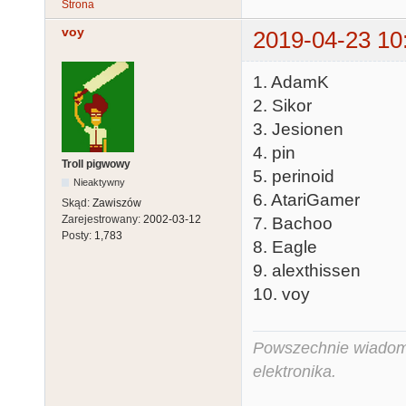
Strona
voy
2019-04-23 10
1. AdamK
2. Sikor
3. Jesionen
4. pin
Troll pigwowy
5. perinoid
Nieaktywny
6. AtariGamer
Skąd:
Zawiszów
Zarejestrowany:
2002-03-12
7. Bachoo
Posty:
1,783
8. Eagle
9. alexthissen
10. voy
Powszechnie wiadomo,
elektronika.