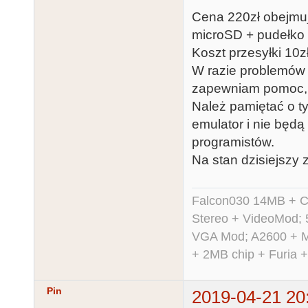
Cena 220zł obejmuj
microSD + pudełko (
Koszt przesyłki 10zł
W razie problemów l
zapewniam pomoc, wy
Należ pamiętać o t
emulator i nie będą 
programistów.
Na stan dzisiejszy 
Falcon030 14MB + C
Stereo + VideoMod; 
VGA Mod; A2600 + M
+ 2MB chip + Furia 
Pin
2019-04-21 20