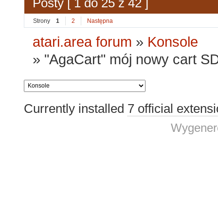
Posty [ 1 do 25 z 42 ]
Strony
1
2
Następna
atari.area forum
»
Konsole
»
"AgaCart" mój nowy cart SD
Currently installed
7 official extens
Wygenero