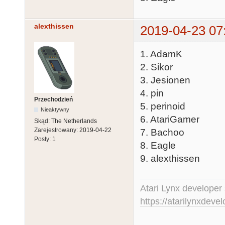
alexthissen
2019-04-23 07
1. AdamK
2. Sikor
3. Jesionen
4. pin
Przechodzień
5. perinoid
Nieaktywny
6. AtariGamer
Skąd:
The Netherlands
Zarejestrowany:
2019-04-22
7. Bachoo
Posty:
1
8. Eagle
9. alexthissen
Atari Lynx developer
https://atarilynxdev