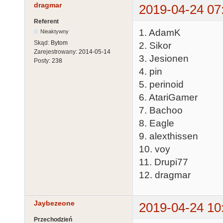
dragmar
2019-04-24 07
Referent
1. AdamK
Nieaktywny
Skąd:
Bytom
2. Sikor
Zarejestrowany:
2014-05-14
3. Jesionen
Posty:
238
4. pin
5. perinoid
6. AtariGamer
7. Bachoo
8. Eagle
9. alexthissen
10. voy
11. Drupi77
12. dragmar
Jaybezeone
2019-04-24 10
Przechodzień