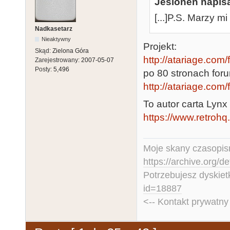
Jesionen napisa
[...]P.S. Marzy mi
Nadkasetarz
Nieaktywny
Projekt:
Skąd:
Zielona Góra
http://atariage.com/
Zarejestrowany:
2007-05-07
Posty:
5,496
po 80 stronach foru
http://atariage.com
To autor carta Lynx
https://www.retrohq.
Moje skany czasopism
https://archive.org/d
Potrzebujesz dyskiet
id=18887
<-- Kontakt prywatn