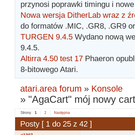
przynosi poprawki timingu i nowe
Nowa wersja DitherLab wraz z źr
do formatów .MIC, .GR8, .GR9 o
TURGEN 9.4.5
Wydano nową wer
9.4.5.
Altirra 4.50 test 17
Phaeron opubli
8-bitowego Atari.
atari.area forum
»
Konsole
»
"AgaCart" mój nowy car
Strony
1
2
Następna
Posty [ 1 do 25 z 42 ]