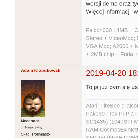
wersji demo oraz t
Więcej informacji w
Falcon030 14MB + C
Stereo + VideoMod; 
VGA Mod; A2600 + M
+ 2MB chip + Furia 
Adam Klobukowski
2019-04-20 18
To ja już bym się us
Atari: FireBee (Fal
Pak030 Frak PuPla
SC1435) (1040STFM
Moderator
Nieaktywny
RAM CosmosEx NetU
Skąd:
Trollmiasto
SM125) (65XE Rapi