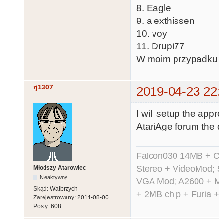
8. Eagle
9. alexthissen
10. voy
11. Drupi77
W moim przypadku 
rj1307
2019-04-23 22
I will setup the app
AtariAge forum the 
Falcon030 14MB + C
Stereo + VideoMod; 
Młodszy Atarowiec
Nieaktywny
VGA Mod; A2600 + M
Skąd:
Wałbrzych
+ 2MB chip + Furia 
Zarejestrowany:
2014-08-06
Posty:
608