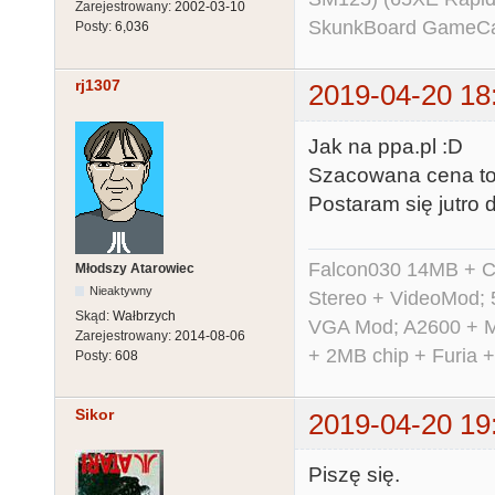
Zarejestrowany:
2002-03-10
SkunkBoard GameCart
Posty:
6,036
rj1307
2019-04-20 18
Jak na ppa.pl :D
Szacowana cena to 
Postaram się jutro d
Falcon030 14MB + C
Młodszy Atarowiec
Nieaktywny
Stereo + VideoMod; 
Skąd:
Wałbrzych
VGA Mod; A2600 + M
Zarejestrowany:
2014-08-06
+ 2MB chip + Furia 
Posty:
608
Sikor
2019-04-20 19
Piszę się.