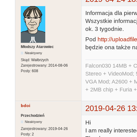
Informacja dla pier
Wszystkie informacj
ok. 3 tygodnie.
Pod
http://uploadfi
będzie ona także n
Młodszy Atarowiec
Nieaktywny
Skąd:
Wałbrzych
Falcon030 14MB + C
Zarejestrowany:
2014-08-06
Posty:
608
Stereo + VideoMod; 
VGA Mod; A2600 + M
+ 2MB chip + Furia 
bdoi
2019-04-26 13
Przechodzień
Hi
Nieaktywny
Zarejestrowany:
2019-04-26
I am really interest
Posty:
2