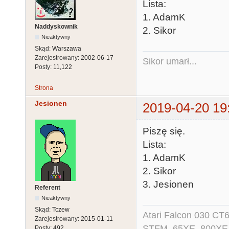
Lista:
1. AdamK
Naddyskownik
2. Sikor
Nieaktywny
Skąd:
Warszawa
Zarejestrowany:
2002-06-17
Sikor umarł...
Posty:
11,122
Strona
Jesionen
2019-04-20 19
Piszę się.
Lista:
1. AdamK
2. Sikor
3. Jesionen
Referent
Nieaktywny
Skąd:
Tczew
Atari Falcon 030 CT
Zarejestrowany:
2015-01-11
STFM, 65XE, 800XE,
Posty:
492