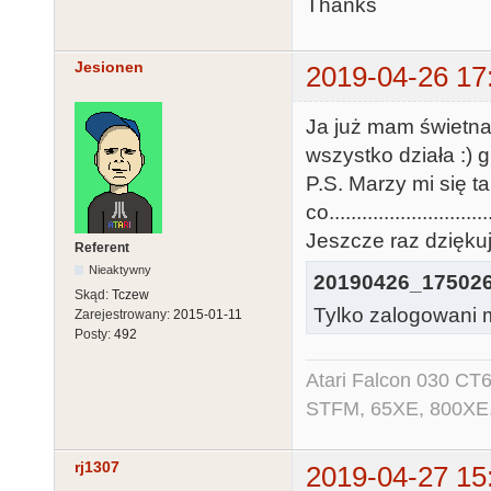
Thanks
Jesionen
2019-04-26 17
Ja już mam świetna 
wszystko działa :) 
P.S. Marzy mi się 
co............................
Jeszcze raz dzięku
Referent
Nieaktywny
20190426_175026
Skąd:
Tczew
Tylko zalogowani m
Zarejestrowany:
2015-01-11
Posty:
492
Atari Falcon 030 CT
STFM, 65XE, 800XE,
rj1307
2019-04-27 15