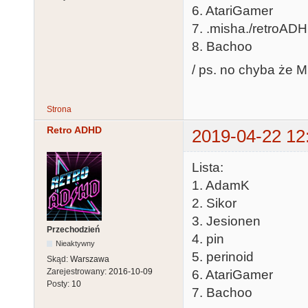
6. AtariGamer
7. .misha./retroAD
8. Bachoo
/ ps. no chyba że Mi
Strona
Retro ADHD
2019-04-22 12
Lista:
1. AdamK
2. Sikor
3. Jesionen
Przechodzień
4. pin
Nieaktywny
5. perinoid
Skąd:
Warszawa
Zarejestrowany:
2016-10-09
6. AtariGamer
Posty:
10
7. Bachoo