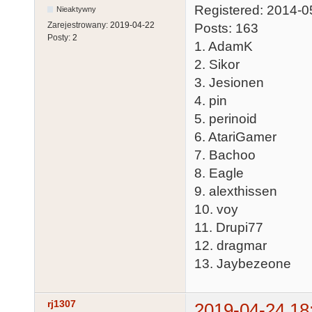
Registered: 2014-0
Nieaktywny
Zarejestrowany:
2019-04-22
Posts: 163
Posty:
2
1. AdamK
2. Sikor
3. Jesionen
4. pin
5. perinoid
6. AtariGamer
7. Bachoo
8. Eagle
9. alexthissen
10. voy
11. Drupi77
12. dragmar
13. Jaybezeone
rj1307
2019-04-24 18