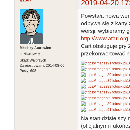
rj1307
2019-04-20 17
Powstała nowa wers
odbywa się z karty
wersji, wybieramy g
http://www.atari.or
Cart obsługuje gry 
Młodszy Atarowiec
przekonwertować na
Nieaktywny
Skąd:
Wałbrzych
Zarejestrowany:
2014-08-06
Posty:
608
Na stan dzisiejszy 
(oficjalnymi i ukoń