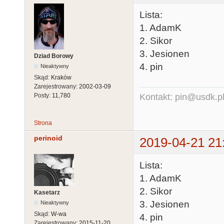
Lista:
1. AdamK
2. Sikor
3. Jesionen
Dziad Borowy
4. pin
Nieaktywny
Skąd:
Kraków
Zarejestrowany:
2002-03-09
Kontakt: pin@usdk.p
Posty:
11,780
Strona
perinoid
2019-04-21 21
Lista:
1. AdamK
2. Sikor
Kasetarz
3. Jesionen
Nieaktywny
Skąd:
W-wa
4. pin
Zarejestrowany:
2015-11-20