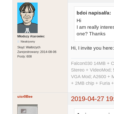
bdoi napisał/a:
Hi
I am really inter
one? Thanks
Młodszy Atarowiec
Nieaktywny
Hi, I invite you here
Skąd:
Wałbrzych
Zarejestrowany:
2014-08-06
Posty:
608
Falcon030 14MB + C
Stereo + VideoMod; 
VGA Mod; A2600 + M
+ 2MB chip + Furia 
uicr0Bee
2019-04-27 19