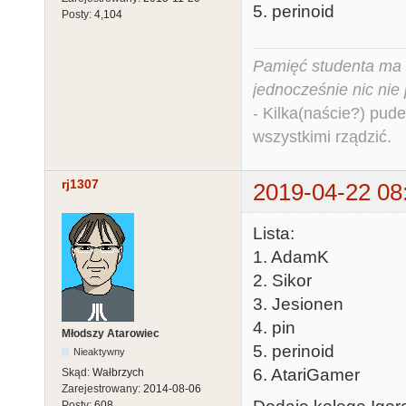
5. perinoid
Posty:
4,104
Pamięć studenta ma c
jednocześnie nic nie
- Kilka(naście?) pude
wszystkimi rządzić.
rj1307
2019-04-22 08
Lista:
1. AdamK
2. Sikor
3. Jesionen
4. pin
Młodszy Atarowiec
5. perinoid
Nieaktywny
6. AtariGamer
Skąd:
Wałbrzych
Zarejestrowany:
2014-08-06
Posty:
608