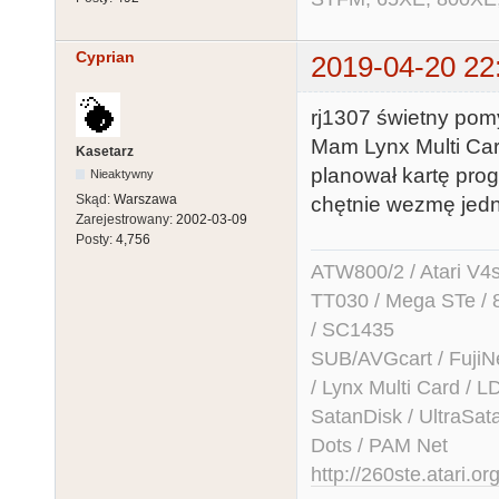
Cyprian
2019-04-20 22
rj1307 świetny pom
Mam Lynx Multi Card
Kasetarz
planował kartę pro
Nieaktywny
Skąd:
Warszawa
chętnie wezmę jed
Zarejestrowany:
2002-03-09
Posty:
4,756
ATW800/2 / Atari V4sa 
TT030 / Mega STe / 
/ SC1435
SUB/AVGcart / FujiN
/ Lynx Multi Card /
SatanDisk / UltraSat
Dots / PAM Net
http://260ste.atari.or