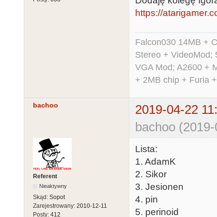
Dodaję kolegę Igor
https://atarigamer.
Falcon030 14MB + C
Stereo + VideoMod; 
VGA Mod; A2600 + M
+ 2MB chip + Furia 
bachoo
2019-04-22 11
bachoo (2019-
Lista:
1. AdamK
2. Sikor
Referent
3. Jesionen
Nieaktywny
Skąd:
Sopot
4. pin
Zarejestrowany:
2010-12-11
5. perinoid
Posty:
412