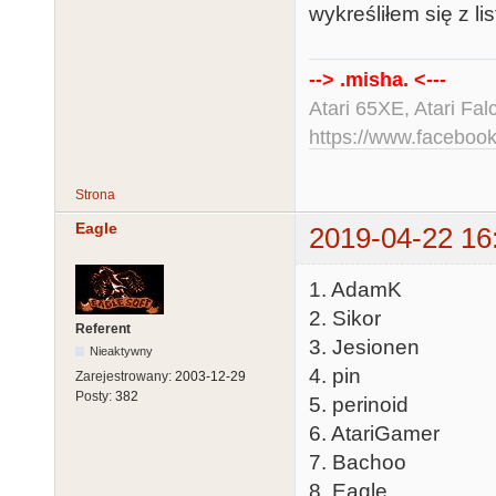
wykreśliłem się z lis
--> .misha. <---
Atari 65XE, Atari Fal
https://www.faceboo
Strona
Eagle
2019-04-22 16
1. AdamK
2. Sikor
Referent
3. Jesionen
Nieaktywny
4. pin
Zarejestrowany:
2003-12-29
Posty:
382
5. perinoid
6. AtariGamer
7. Bachoo
8. Eagle