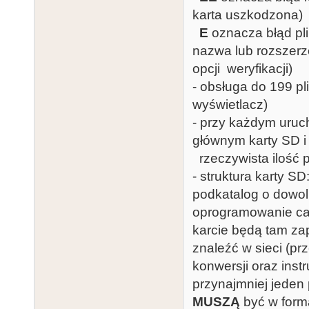
karta uszkodzona)
E
oznacza błąd plik
nazwa lub rozszerze
opcji weryfikacji)
- obsługa do 199 p
wyświetlacz)
- przy każdym uruch
głównym karty SD i
rzeczywista ilość 
- struktura karty S
podkatalog o dowol
oprogramowanie car
karcie będą tam zap
znaleźć w sieci (p
konwersji oraz inst
przynajmniej jeden p
MUSZĄ
być w form