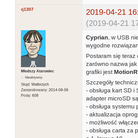
rj1307
2019-04-21 16
(2019-04-21 17
Cyprian
, w USB ni
wygodne rozwiązan
Postaram się teraz 
zarówno nazwa jak i
grafiki jest
MotionR
Młodszy Atarowiec
Nieaktywny
Szczegóły technicz
Skąd:
Wałbrzych
- obsługa kart SD 
Zarejestrowany:
2014-08-06
Posty:
608
adapter microSD są
- obsługa systemu 
- aktualizacja opr
- możliwość włącze
- obsługa carta za