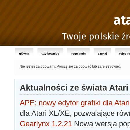
at
Twoje polskie źr
główna
użytkownicy
regulamin
szukaj
rejestr
Nie jesteś zalogowany.
Proszę się zalogować lub zarejestrować.
Aktualności ze świata Atari
APE: nowy edytor grafiki dla Atari
dla Atari XL/XE, pozwalające rów
Gearlynx 1.2.21
Nowa wersja popu