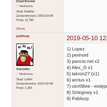
Dziad Borowy
Nieaktywny
Skąd:
Kraków
Zarejestrowany:
2002-03-09
Posty:
11,780
Strona
pablozp
2019-05-10 12
1) Lopez
2) perinoid
3) pancio.net x2
4) Alex_D x1
Atarowiec
5) takron27 (x1)
Nieaktywny
6) arctus x1
Skąd:
Lublin
Zarejestrowany:
2014-02-09
7) uicr0Bee - wstęp
Posty:
1,365
8) Sniegowy x1
9) Pablozp