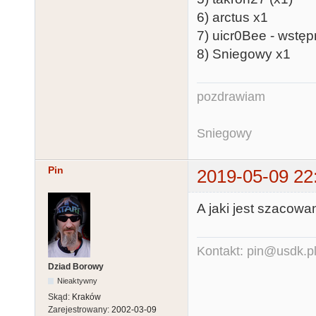
6) arctus x1
7) uicr0Bee - wstęp
8) Sniegowy x1
pozdrawiam
Sniegowy
Pin
2019-05-09 22
A jaki jest szacow
Kontakt: pin@usdk.p
Dziad Borowy
Nieaktywny
Skąd:
Kraków
Zarejestrowany:
2002-03-09