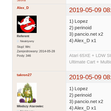
Strona
Alex_D
2019-05-09 08
1) Lopez
2) perinoid
3) pancio.net x2
Referent
4) Alex_D x1
Nieaktywny
Skąd:
Wrc
Zarejestrowany:
2014-05-28
Atari 65XE + LDW S
Posty:
346
Ultimate Cart + Multi
takron27
2019-05-09 08
1) Lopez
2) perinoid
3) pancio.net x2
Młodszy Atarowiec
4) Alex_D x1