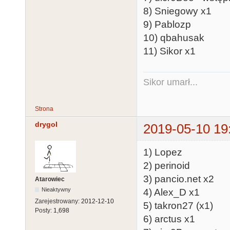
8) Sniegowy x1
9) Pablozp
10) qbahusak
11) Sikor x1
Sikor umarł...
Strona
drygol
2019-05-10 19
1) Lopez
2) perinoid
3) pancio.net x2
Atarowiec
Nieaktywny
4) Alex_D x1
Zarejestrowany:
2012-12-10
5) takron27 (x1)
Posty:
1,698
6) arctus x1