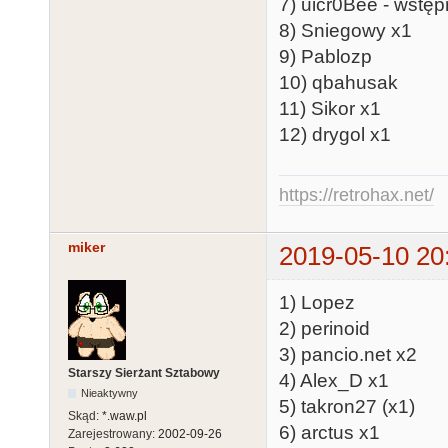
7) uicr0Bee - wstęp
8) Sniegowy x1
9) Pablozp
10) qbahusak
11) Sikor x1
12) drygol x1
https://retrohax.net/
miker
2019-05-10 20
1) Lopez
2) perinoid
3) pancio.net x2
Starszy Sierżant Sztabowy
4) Alex_D x1
Nieaktywny
5) takron27 (x1)
Skąd:
*.waw.pl
6) arctus x1
Zarejestrowany:
2002-09-26