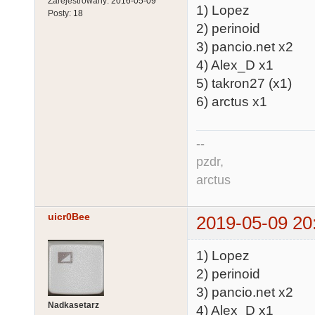
Zarejestrowany:
2016-05-09
1) Lopez
Posty:
18
2) perinoid
3) pancio.net x2
4) Alex_D x1
5) takron27 (x1)
6) arctus x1
--
pzdr,
arctus
uicr0Bee
2019-05-09 20
1) Lopez
2) perinoid
3) pancio.net x2
Nadkasetarz
4) Alex_D x1