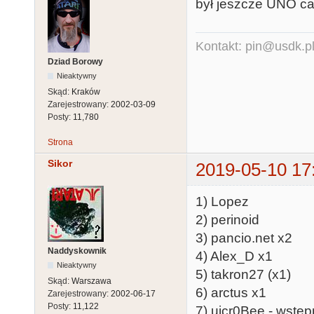
był jeszcze UNO ca
Kontakt: pin@usdk.p
Dziad Borowy
Nieaktywny
Skąd:
Kraków
Zarejestrowany:
2002-03-09
Posty:
11,780
Strona
Sikor
2019-05-10 17
1) Lopez
2) perinoid
3) pancio.net x2
Naddyskownik
4) Alex_D x1
Nieaktywny
5) takron27 (x1)
Skąd:
Warszawa
6) arctus x1
Zarejestrowany:
2002-06-17
Posty:
11,122
7) uicr0Bee - wstęp