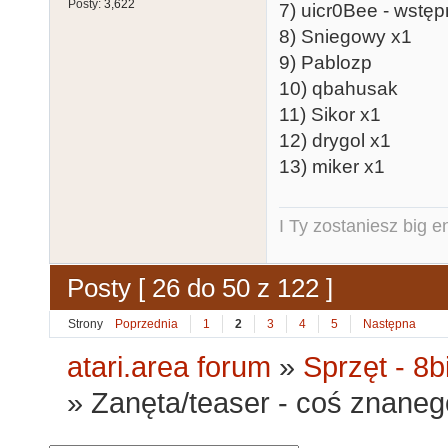
Posty:
3,622
7) uicr0Bee - wstęp
8) Sniegowy x1
9) Pablozp
10) qbahusak
11) Sikor x1
12) drygol x1
13) miker x1
I Ty zostaniesz big e
Posty [ 26 do 50 z 122 ]
Strony
Poprzednia
1
2
3
4
5
Następna
atari.area forum
»
Sprzęt - 8bi
»
Zanęta/teaser - coś znaneg