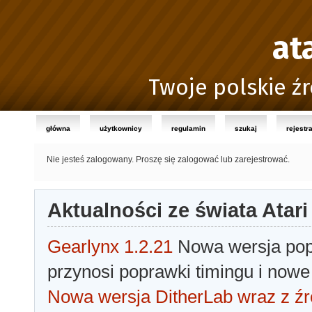
at
Twoje polskie źr
główna
użytkownicy
regulamin
szukaj
rejestr
Nie jesteś zalogowany.
Proszę się zalogować lub zarejestrować.
Aktualności ze świata Atari
Gearlynx 1.2.21
Nowa wersja popu
przynosi poprawki timingu i nowe
Nowa wersja DitherLab wraz z źr