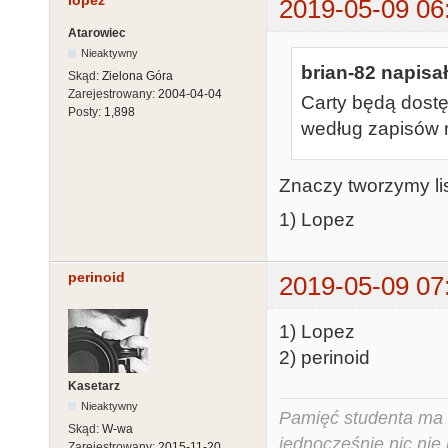
lopez
2019-05-09 06
Atarowiec
Nieaktywny
brian-82 napisał
Skąd:
Zielona Góra
Zarejestrowany:
2004-04-04
Carty będą dostęp
Posty:
1,898
według zapisów 
Znaczy tworzymy li
1) Lopez
perinoid
2019-05-09 07
1) Lopez
2) perinoid
Kasetarz
Nieaktywny
Pamięć studenta ma c
Skąd:
W-wa
jednocześnie nic nie
Zarejestrowany:
2015-11-20