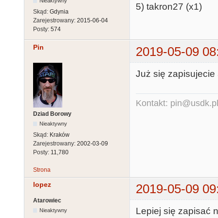
Nieaktywny
5) takron27 (x1)
Skąd:
Gdynia
Zarejestrowany:
2015-06-04
Posty:
574
Pin
2019-05-09 08
Już się zapisujecie a
Kontakt: pin@usdk.p
Dziad Borowy
Nieaktywny
Skąd:
Kraków
Zarejestrowany:
2002-03-09
Posty:
11,780
Strona
lopez
2019-05-09 09
Atarowiec
Lepiej się zapisać n
Nieaktywny