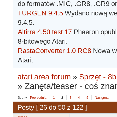
do formatów .MIC, .GR8, .GR9 o
TURGEN 9.4.5
Wydano nową wer
9.4.5.
Altirra 4.50 test 17
Phaeron opubli
8-bitowego Atari.
RastaConverter 1.0 RC8
Nowa wer
Atari.
atari.area forum
»
Sprzęt - 8bi
»
Zanęta/teaser - coś zna
Strony
Poprzednia
1
2
3
4
5
Następna
Posty [ 26 do 50 z 122 ]