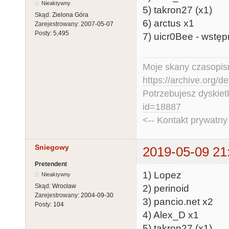
Nieaktywny
5) takron27 (x1)
Skąd:
Zielona Góra
6) arctus x1
Zarejestrowany:
2007-05-07
Posty:
5,495
7) uicr0Bee - wstęp
Moje skany czasopism
https://archive.org/d
Potrzebujesz dyskiet
id=18887
<-- Kontakt prywatn
Sniegowy
2019-05-09 21
Pretendent
1) Lopez
Nieaktywny
Skąd:
Wrocław
2) perinoid
Zarejestrowany:
2004-09-30
3) pancio.net x2
Posty:
104
4) Alex_D x1
5) takron27 (x1)