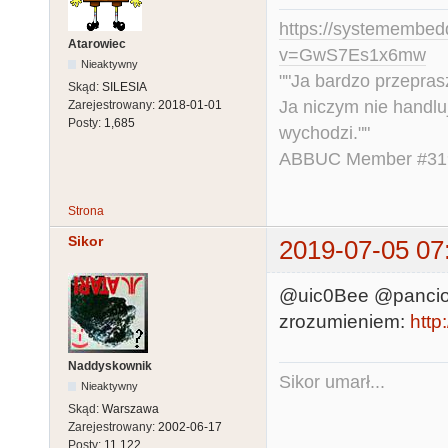
https://systemembed
Atarowiec
v=GwS7Es1x6mw
Nieaktywny
""Ja bardzo przepra
Skąd:
SILESIA
Ja niczym nie handlu
Zarejestrowany:
2018-01-01
Posty:
1,685
wychodzi.""
ABBUC Member #319.
Strona
Sikor
2019-07-05 07
@uic0Bee @pancio.
zrozumieniem:
http
Naddyskownik
Sikor umarł...
Nieaktywny
Skąd:
Warszawa
Zarejestrowany:
2002-06-17
Posty:
11,122