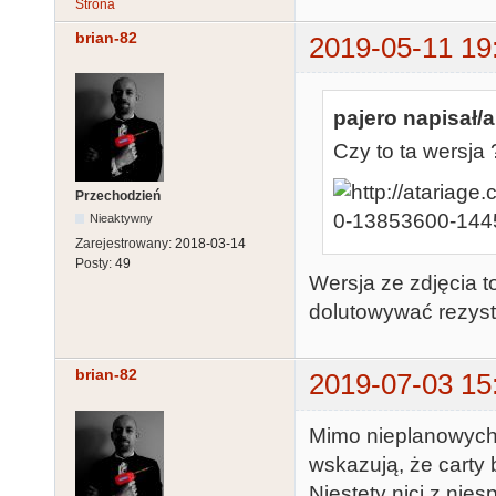
Strona
brian-82
2019-05-11 19
pajero napisał/a
Czy to ta wersja 
Przechodzień
Nieaktywny
Zarejestrowany:
2018-03-14
Posty:
49
Wersja ze zdjęcia to
dolutowywać rezystor
brian-82
2019-07-03 15
Mimo nieplanowych 
wskazują, że carty
Niestety nici z nie