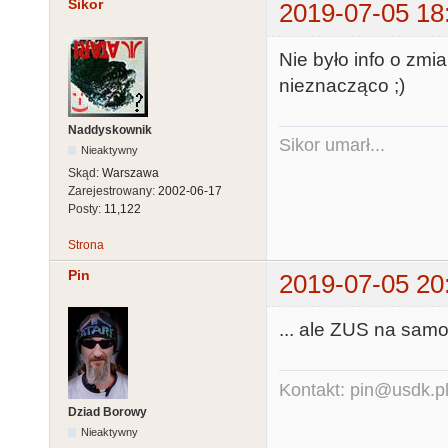
Sikor
2019-07-05 18
Nie było info o zmi
nieznacząco ;)
Naddyskownik
Sikor umarł...
Nieaktywny
Skąd:
Warszawa
Zarejestrowany:
2002-06-17
Posty:
11,122
Strona
Pin
2019-07-05 20
... ale ZUS na samo
Kontakt: pin@usdk.p
Dziad Borowy
Nieaktywny