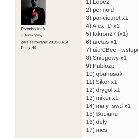
1) Lopez
2) perinoid
3) pancio.net x1
4) Alex_D x1
Przechodzień
5) takron27 (x1)
Nieaktywny
6) arctus x1
Zarejestrowany:
2018-03-14
Posty:
49
7) uicr0Bee - wstęp
8) Sniegowy x1
9) Pablozp
10) qbahusak
11) Sikor x1
12) drygol x1
13) miker x1
14) maly_swd x1
15) Bocianu
16) dely
17) mcs