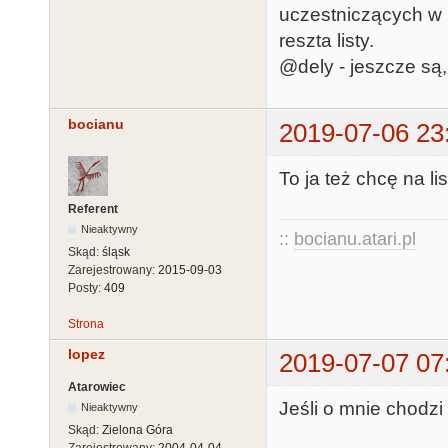
uczestniczących w L
reszta listy.
@dely - jeszcze są,
bocianu
2019-07-06 23
To ja też chcę na li
Referent
Nieaktywny
::
bocianu.atari.pl
Skąd:
śląsk
Zarejestrowany:
2015-09-03
Posty:
409
Strona
lopez
2019-07-07 07
Atarowiec
Jeśli o mnie chodzi 
Nieaktywny
Skąd:
Zielona Góra