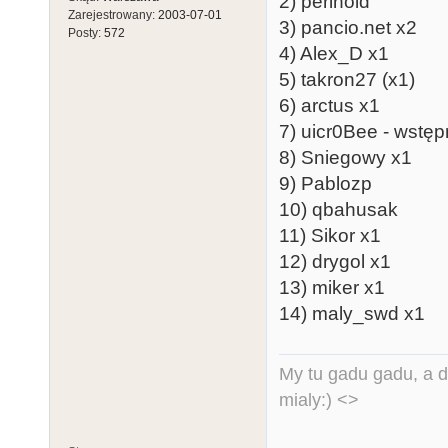
2) perinoid
Zarejestrowany:
2003-07-01
3) pancio.net x2
Posty:
572
4) Alex_D x1
5) takron27 (x1)
6) arctus x1
7) uicr0Bee - wstęp
8) Sniegowy x1
9) Pablozp
10) qbahusak
11) Sikor x1
12) drygol x1
13) miker x1
14) maly_swd x1
My tu gadu gadu, a d
mialy:) <>