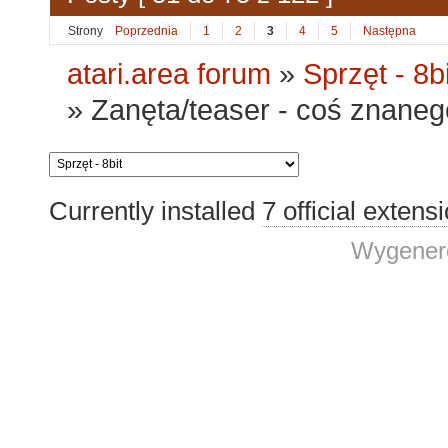
Strony
Poprzednia
1
2
3
4
5
Następna
atari.area forum
»
Sprzęt - 8bi
»
Zanęta/teaser - coś znaneg
Currently installed
7 official extens
Wygenero