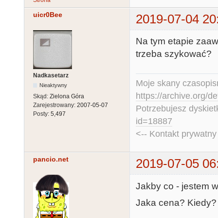
uicr0Bee
2019-07-04 20
Na tym etapie zaaw
trzeba szykować?
Nadkasetarz
Moje skany czasopism
Nieaktywny
https://archive.org/d
Skąd:
Zielona Góra
Zarejestrowany:
2007-05-07
Potrzebujesz dyskiet
Posty:
5,497
id=18887
<-- Kontakt prywatn
pancio.net
2019-07-05 06
Jakby co - jestem w
Jaka cena? Kiedy