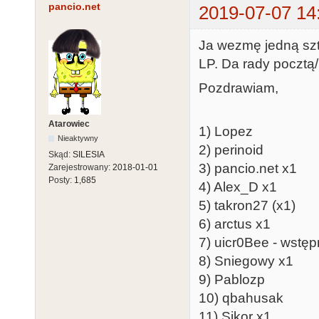
pancio.net
2019-07-07 14
Ja wezmę jedną szt
LP. Da rady poczt
Pozdrawiam,
Atarowiec
1) Lopez
Nieaktywny
2) perinoid
Skąd:
SILESIA
3) pancio.net x1
Zarejestrowany:
2018-01-01
Posty:
1,685
4) Alex_D x1
5) takron27 (x1)
6) arctus x1
7) uicr0Bee - wstęp
8) Sniegowy x1
9) Pablozp
10) qbahusak
11) Sikor x1