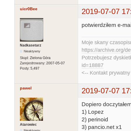
uicr0Bee
2019-07-07 17
potwierdziłem e-ma
Moje skany czasopism
Nadkasetarz
https://archive.org/d
Nieaktywny
Potrzebujesz dyskiet
Skąd:
Zielona Góra
Zarejestrowany:
2007-05-07
id=18887
Posty:
5,497
<-- Kontakt prywatn
pawel
2019-07-07 17
Dopiero doczytałem c
1) Lopez
2) perinoid
Atarowiec
3) pancio.net x1
Nieaktywny