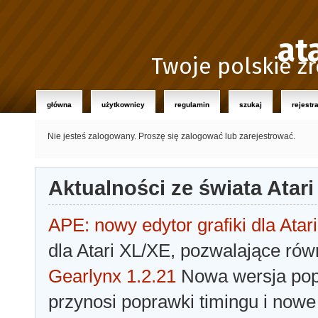
at
Twoje polskie źr
główna
użytkownicy
regulamin
szukaj
rejestr
Nie jesteś zalogowany.
Proszę się zalogować lub zarejestrować.
Aktualności ze świata Atari
APE: nowy edytor grafiki dla Atari
dla Atari XL/XE, pozwalające rów
Gearlynx 1.2.21
Nowa wersja popu
przynosi poprawki timingu i nowe