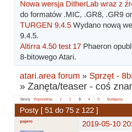
Nowa wersja DitherLab wraz z źr
do formatów .MIC, .GR8, .GR9 o
TURGEN 9.4.5
Wydano nową wer
9.4.5.
Altirra 4.50 test 17
Phaeron opubli
8-bitowego Atari.
atari.area forum
»
Sprzęt - 8bi
»
Zanęta/teaser - coś zna
Strony
Poprzednia
1
2
3
4
5
Następna
Posty [ 51 do 75 z 122 ]
pajero
2019-05-10 20