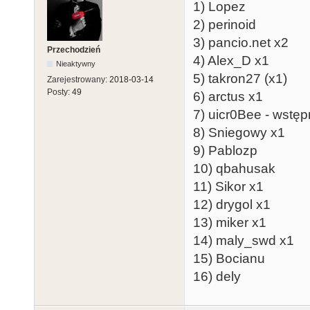
1) Lopez
2) perinoid
3) pancio.net x2
Przechodzień
4) Alex_D x1
Nieaktywny
5) takron27 (x1)
Zarejestrowany:
2018-03-14
Posty:
49
6) arctus x1
7) uicr0Bee - wstęp
8) Sniegowy x1
9) Pablozp
10) qbahusak
11) Sikor x1
12) drygol x1
13) miker x1
14) maly_swd x1
15) Bocianu
16) dely