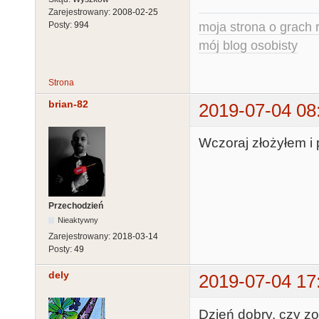
Zarejestrowany:
2008-02-25
moja strona o grach r
Posty:
994
mój blog osobisty
Strona
brian-82
2019-07-04 08
Wczoraj złożyłem i p
Przechodzień
Nieaktywny
Zarejestrowany:
2018-03-14
Posty:
49
dely
2019-07-04 17
Dzień dobry, czy zo