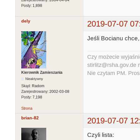
Zarejestrowany:
2004-04-04
Posty:
1,898
dely
2019-07-07 07
Jeśli Bocianu chce, t
Czy możecie wyjaśnić
stirlitz@rsha.gov.de
Nie czytam PM. Pros
Kierownik Zamieszania
Nieaktywny
Skąd:
Radom
Zarejestrowany:
2002-03-08
Posty:
7,198
Strona
brian-82
2019-07-07 12
Czyli lista: