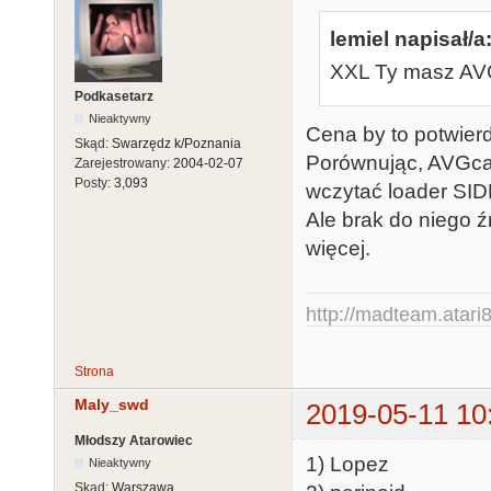
lemiel napisał/a
XXL Ty masz AVG
Podkasetarz
Nieaktywny
Cena by to potwierd
Skąd:
Swarzędz k/Poznania
Porównując, AVGca
Zarejestrowany:
2004-02-07
Posty:
3,093
wczytać loader SID
Ale brak do niego źr
więcej.
http://madteam.atari8
Strona
Maly_swd
2019-05-11 10
Młodszy Atarowiec
1) Lopez
Nieaktywny
Skąd:
Warszawa