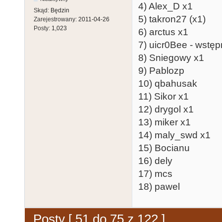
4) Alex_D x1
Skąd:
Będzin
5) takron27 (x1)
Zarejestrowany:
2011-04-26
Posty:
1,023
6) arctus x1
7) uicr0Bee - wstęp
8) Sniegowy x1
9) Pablozp
10) qbahusak
11) Sikor x1
12) drygol x1
13) miker x1
14) maly_swd x1
15) Bocianu
16) dely
17) mcs
18) pawel
Posty [ 51 do 75 z 122 ]