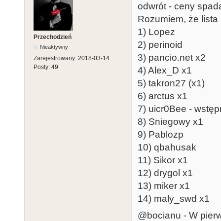
odwrót - ceny spada
Rozumiem, że lista
1) Lopez
Przechodzień
2) perinoid
Nieaktywny
3) pancio.net x2
Zarejestrowany:
2018-03-14
Posty:
49
4) Alex_D x1
5) takron27 (x1)
6) arctus x1
7) uicr0Bee - wstęp
8) Sniegowy x1
9) Pablozp
10) qbahusak
11) Sikor x1
12) drygol x1
13) miker x1
14) maly_swd x1
@bocianu - W pierws