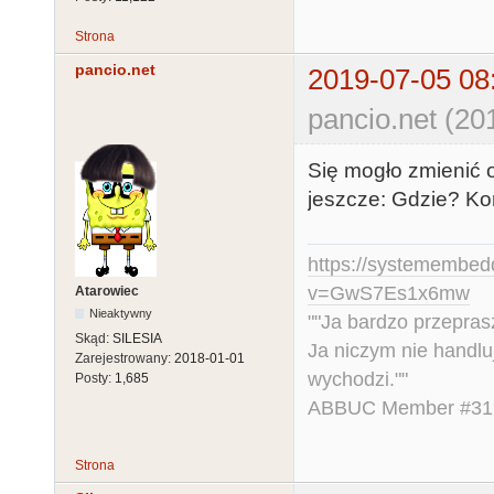
Strona
pancio.net
2019-07-05 08
pancio.net (20
Się mogło zmienić od
jeszcze: Gdzie? K
https://systemembed
v=GwS7Es1x6mw
Atarowiec
Nieaktywny
""Ja bardzo przepra
Skąd:
SILESIA
Ja niczym nie handlu
Zarejestrowany:
2018-01-01
wychodzi.""
Posty:
1,685
ABBUC Member #319.
Strona