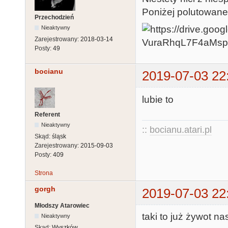
Poniżej polutowane 
Przechodzień
Nieaktywny
Zarejestrowany:
2018-03-14
Posty:
49
bocianu
2019-07-03 22
lubie to
Referent
Nieaktywny
::
bocianu.atari.pl
Skąd:
śląsk
Zarejestrowany:
2015-09-03
Posty:
409
Strona
gorgh
2019-07-03 22
Młodszy Atarowiec
taki to już żywot 
Nieaktywny
Skąd:
Wyszków