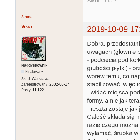
Sikor umarł...
Strona
Sikor
2019-10-09 17
Dobra, przedostatni
uwagach (głównie p
- podcięcia pod ko
Naddyskownik
grubości płytki) - p
Nieaktywny
wbrew temu, co nap
Skąd:
Warszawa
stabilizować, więc 
Zarejestrowany:
2002-06-17
Posty:
11,122
- widać miejsca pod
formy, a nie jak tera
- reszta zostaje jak 
Całość składa się n
razie czego można b
wyłamać, śrubka w t