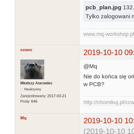
pcb_plan.jpg
132.
Tylko zalogowani m
www.mq-workshop.p
ccwrc
2019-10-10 09
@Mq
Nie do końca się or
Młodszy Atarowiec
w PCB?
Nieaktywny
Zarejestrowany:
2017-03-21
Posty:
646
http://chomikuj.pl/c
Mq
2019-10-10 10
(2019-10-10 10