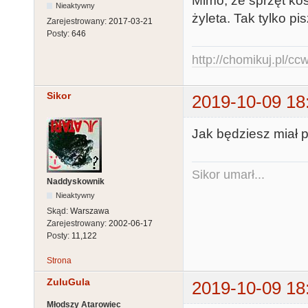
Mimo, że sprzęt kos
Nieaktywny
żyleta. Tak tylko pis
Zarejestrowany:
2017-03-21
Posty:
646
http://chomikuj.pl/c
Sikor
2019-10-09 18
Jak będziesz miał 
Sikor umarł...
Naddyskownik
Nieaktywny
Skąd:
Warszawa
Zarejestrowany:
2002-06-17
Posty:
11,122
Strona
ZuluGula
2019-10-09 18
Młodszy Atarowiec