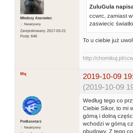
ZuluGula napisa
ccwrc, zamiast w
Młodszy Atarowiec
zaswiecic światło
Nieaktywny
Zarejestrowany:
2017-03-21
Posty:
646
To u ciebie już uwo
http://chomikuj.pl/c
Mq
2019-10-09 19
(2019-10-09 19
Według tego co prz
Ciebie Sikor, to mi
górną i dolną częś
Podkasetarz
wchodzi w górną c
Nieaktywny
obudowy. Z tego co 