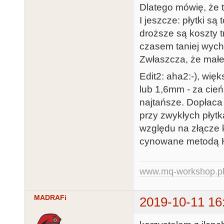
Dlatego mówię, że 
I jeszcze: płytki s
droższe są koszty t
czasem taniej wycho
Zwłaszcza, że małe 
Edit2: aha2:-), wi
lub 1,6mm - za cień
najtańsze. Dopłaca
przy zwykłych płytk
względu na złącze 
cynowane metodą 
www.mq-workshop.p
MADRAFi
2019-10-11 16