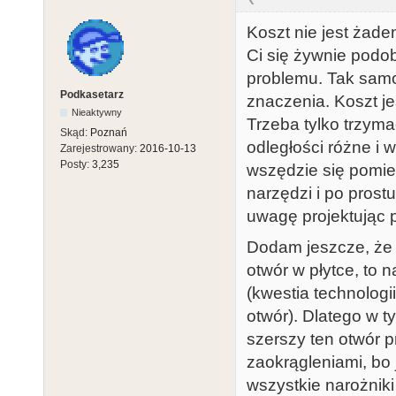
Koszt nie jest żade
Ci się żywnie podo
problemu. Tak samo 
Podkasetarz
znaczenia. Koszt jes
Nieaktywny
Trzeba tylko trzyma
Skąd:
Poznań
odległości różne i w
Zarejestrowany:
2016-10-13
Posty:
3,235
wszędzie się pomie
narzędzi i po prost
uwagę projektując p
Dodam jeszcze, że z
otwór w płytce, to 
(kwestia technologi
otwór). Dlatego w t
szerszy ten otwór p
zaokrągleniami, bo j
wszystkie narożniki