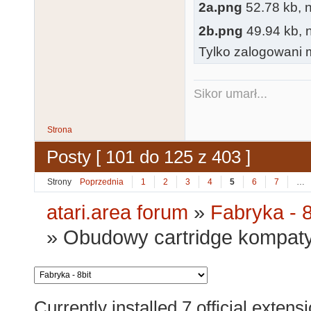
2a.png
52.78 kb, n
2b.png
49.94 kb, n
Tylko zalogowani m
Sikor umarł...
Strona
Posty [ 101 do 125 z 403 ]
Strony
Poprzednia
1
2
3
4
5
6
7
…
atari.area forum
»
Fabryka - 8
»
Obudowy cartridge kompat
Currently installed
7 official extens