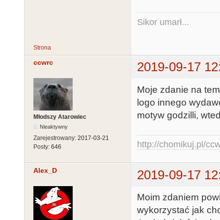
Sikor umarł...
Strona
ccwrc
2019-09-17 12
Moje zdanie na tema
logo innego wydawc
motyw godzilli, wte
Młodszy Atarowiec
Nieaktywny
Zarejestrowany:
2017-03-21
http://chomikuj.pl/c
Posty:
646
Alex_D
2019-09-17 12
Moim zdaniem powi
wykorzystać jak chc