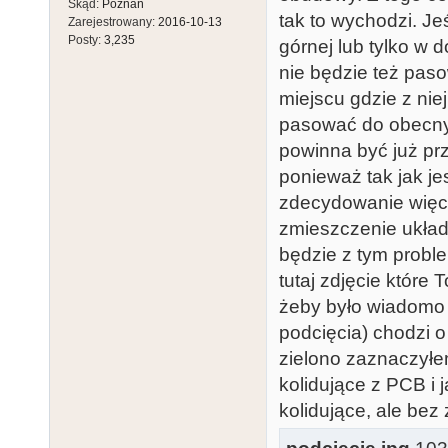
Skąd:
Poznań
tak to wychodzi. Jeś
Zarejestrowany:
2016-10-13
Posty:
3,235
górnej lub tylko w d
nie będzie też pa
miejscu gdzie z nie
pasować do obecny
powinna być już pr
ponieważ tak jak je
zdecydowanie więcej
zmieszczenie układ
będzie z tym proble
tutaj zdjęcie które
żeby było wiadomo 
podcięcia) chodzi 
zielono zaznaczyłe
kolidujące z PCB i 
kolidujące, ale bez