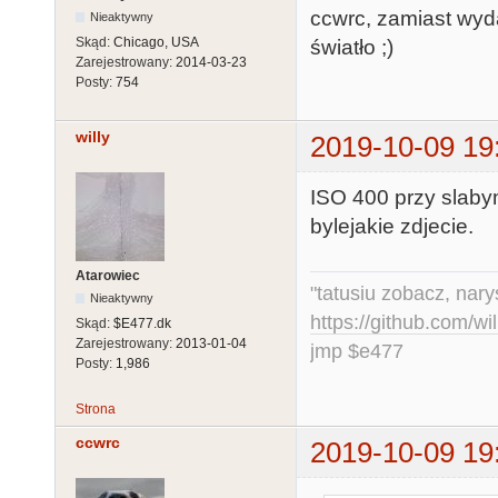
ccwrc, zamiast wyd
Nieaktywny
Skąd:
Chicago, USA
światło ;)
Zarejestrowany:
2014-03-23
Posty:
754
willy
2019-10-09 19
ISO 400 przy slabym
bylejakie zdjecie.
Atarowiec
"tatusiu zobacz, nar
Nieaktywny
https://github.com/
Skąd:
$E477.dk
Zarejestrowany:
2013-01-04
jmp $e477
Posty:
1,986
Strona
ccwrc
2019-10-09 19