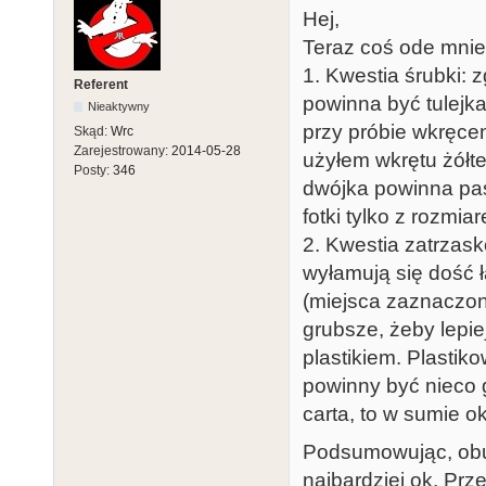
Hej,
Teraz coś ode mnie
1. Kwestia śrubki: 
Referent
powinna być tulejka
Nieaktywny
przy próbie wkręcen
Skąd:
Wrc
Zarejestrowany:
2014-05-28
użyłem wkrętu żółte
Posty:
346
dwójka powinna pas
fotki tylko z rozmia
2. Kwestia zatrzask
wyłamują się dość ł
(miejsca zaznaczon
grubsze, żeby lepie
plastikiem. Plasti
powinny być nieco g
carta, to w sumie ok
Podsumowując, obu
najbardziej ok. Pr