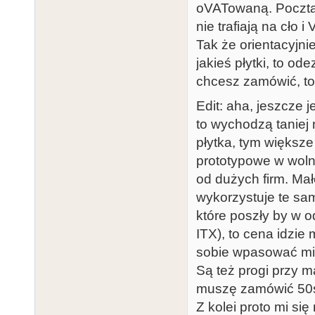
oVATowaną. Pocztą z
nie trafiają na cło 
Tak że orientacyjni
jakieś płytki, to o
chcesz zamówić, to 
Edit: aha, jeszcze 
to wychodzą taniej 
płytka, tym większe 
prototypowe w wol
od dużych firm. Małe
wykorzystuje te sa
które poszły by w o
ITX), to cena idzie
sobie wpasować mię
Są też progi przy m
muszę zamówić 50sz
Z kolei proto mi się