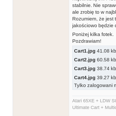
stabilnie. Nie spra
ale zrobię to w naj
Rozumiem, że jest t
jakościowo będzie 
Poniżej kilka fotek.
Pozdrawiam!
Cart1.jpg
41.08 kb,
Cart2.jpg
60.58 kb,
Cart3.jpg
38.74 kb,
Cart4.jpg
39.27 kb,
Tylko zalogowani m
Atari 65XE + LDW S
Ultimate Cart + Multi