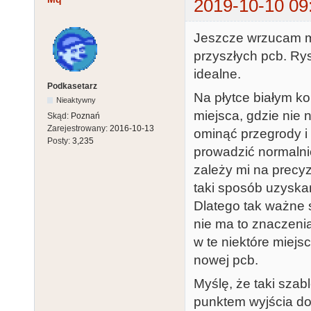
2019-10-10 09
Jeszcze wrzucam ma
przyszłych pcb. Ry
idealne.
Podkasetarz
Na płytce białym ko
Nieaktywny
miejsca, gdzie nie
Skąd:
Poznań
Zarejestrowany:
2016-10-13
ominąć przegrody i
Posty:
3,235
prowadzić normalnie
zależy mi na precyz
taki sposób uzyska
Dlatego tak ważne 
nie ma to znaczenia
w te niektóre miejs
nowej pcb.
Myślę, że taki sza
punktem wyjścia do 