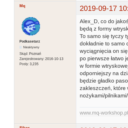
Mq
2019-09-17 10
Alex_D, co do jakoś
będą z formy wtrysk
To samo się tyczy t
Podkasetarz
dokładnie to samo c
Nieaktywny
wyciągnięcia on się 
Skąd:
Poznań
po pierwsze łatwo j
Zarejestrowany:
2016-10-13
Posty:
3,235
w formie wtryskowej
odporniejszy na dzia
będzie gładko paso
zakleszczeń, które
nożykami/pilnikami/w
www.mq-workshop.p
Sikor