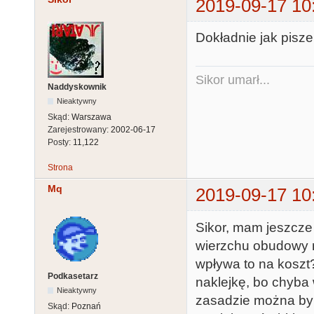
2019-09-17 10
Dokładnie jak pisz
Sikor umarł...
Naddyskownik
Nieaktywny
Skąd:
Warszawa
Zarejestrowany:
2002-06-17
Posty:
11,122
Strona
Mq
2019-09-17 10
Sikor, mam jeszcze 
wierzchu obudowy m
wpływa to na koszt
Podkasetarz
naklejkę, bo chyba
Nieaktywny
zasadzie można by 
Skąd:
Poznań