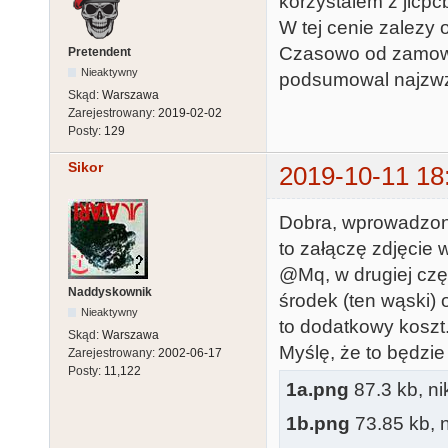
korzystalem z jlcpc
W tej cenie zalezy
Czasowo od zamowie
Pretendent
Nieaktywny
podsumowal najzwz
Skąd:
Warszawa
Zarejestrowany:
2019-02-02
Posty:
129
Sikor
2019-10-11 18
Dobra, wprowadzone
to załączę zdjęcie 
@Mq, w drugiej częś
Naddyskownik
środek (ten wąski) 
Nieaktywny
to dodatkowy koszt
Skąd:
Warszawa
Myślę, że to będzie
Zarejestrowany:
2002-06-17
Posty:
11,122
1a.png
87.3 kb, ni
1b.png
73.85 kb, n