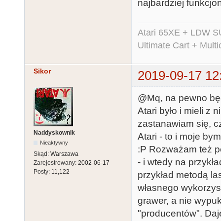
najbardziej funkcjon
Atari 65XE + LDW S
Ultimate Cart + Multi
Sikor
2019-09-17 12
@Mq, na pewno będzi
Atari było i mieli z
zastanawiam się, c
Naddyskownik
Atari - to i moje b
Nieaktywny
:P Rozważam też p
Skąd:
Warszawa
- i wtedy na przyk
Zarejestrowany:
2002-06-17
Posty:
11,122
przykład metodą lase
własnego wykorzysta
grawer, a nie wypukł
"producentów". Daj