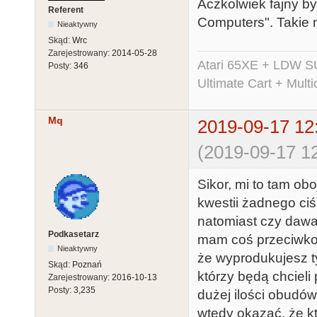
Aczkolwiek fajny b
Referent
Computers". Takie 
Nieaktywny
Skąd:
Wrc
Zarejestrowany:
2014-05-28
Atari 65XE + LDW S
Posty:
346
Ultimate Cart + Multi
Mq
2019-09-17 12
(2019-09-17 12
Sikor, mi to tam ob
kwestii żadnego ci
natomiast czy dawa
Podkasetarz
mam coś przeciwko 
Nieaktywny
że wyprodukujesz t
Skąd:
Poznań
którzy będą chciel
Zarejestrowany:
2016-10-13
Posty:
3,235
dużej ilości obudów
wtedy okazać, że k