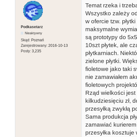
Temat rzeka i trze
Wszystko zależy od 
w ofercie tzw. płytk
Podkasetarz
maksymalne wymiary
Nieaktywny
są prototypy do 5x
Skąd:
Poznań
10szt płytek, ale 
Zarejestrowany:
2016-10-13
Posty:
3,235
płytkarniach. Niektó
zielone płytki. Więk
fioletowe jako taki
nie zamawiałem akur
fioletowych projektó
Rząd wielkości jest
kilkudziesięciu zł, 
przesyłką zwykłą po
Sama produkcja pły
zamawiać kurierem 
przesyłka kosztuje 