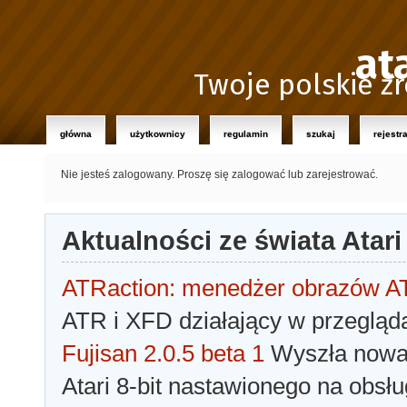
at
Twoje polskie źr
główna
użytkownicy
regulamin
szukaj
rejestr
Nie jesteś zalogowany.
Proszę się zalogować lub zarejestrować.
Aktualności ze świata Atari
ATRaction: menedżer obrazów 
ATR i XFD działający w przegląda
Fujisan 2.0.5 beta 1
Wyszła nowa 
Atari 8-bit nastawionego na obsłu