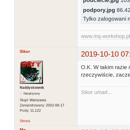
podciecie.jpg
103.
podpory.jpg
86.42 
Tylko zalogowani m
www.mq-workshop.p
Sikor
2019-10-10 07
O.K. W takim razie 
rzeczywiście, zacze
Naddyskownik
Sikor umarł...
Nieaktywny
Skąd:
Warszawa
Zarejestrowany:
2002-06-17
Posty:
11,122
Strona
Mq