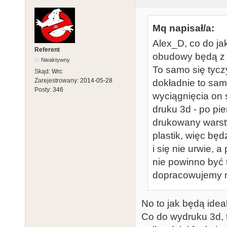
Mq napisał/a:
Alex_D, co do jak
Referent
obudowy będą z f
Nieaktywny
To samo się tyczy
Skąd:
Wrc
Zarejestrowany:
2014-05-28
dokładnie to samo
Posty:
346
wyciągnięcia on s
druku 3d - po pie
drukowany warst
plastik, więc będ
i się nie urwie, 
nie powinno być 
dopracowujemy no
No to jak będą ideal
Co do wydruku 3d, t