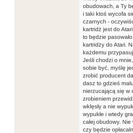
obudowach, a Ty bę
i taki ktoś wycofa s
czarnych - oczywiści
kartridż jest do At
to będzie pasowało,
kartridży do Atari. 
każdemu przypasuj
Jeśli chodzi o mnie
sobie być, myślę je
zrobić producent d
dasz to gdzieś mal
nierzucającą się w
zrobieniem przewid
wklęsły a nie wypuk
wypukłe i wtedy gra
całej obudowy. Nie w
czy będzie opłacal