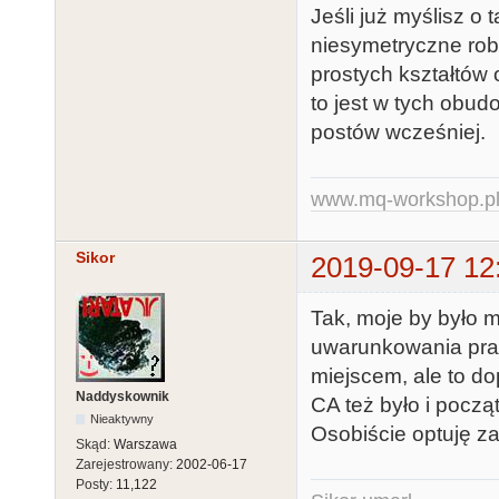
Jeśli już myślisz o
niesymetryczne robi
prostych kształtów
to jest w tych obud
postów wcześniej.
www.mq-workshop.p
Sikor
2019-09-17 12
Tak, moje by było m
uwarunkowania praw
miejscem, ale to do
Naddyskownik
CA też było i począ
Nieaktywny
Osobiście optuję za
Skąd:
Warszawa
Zarejestrowany:
2002-06-17
Posty:
11,122