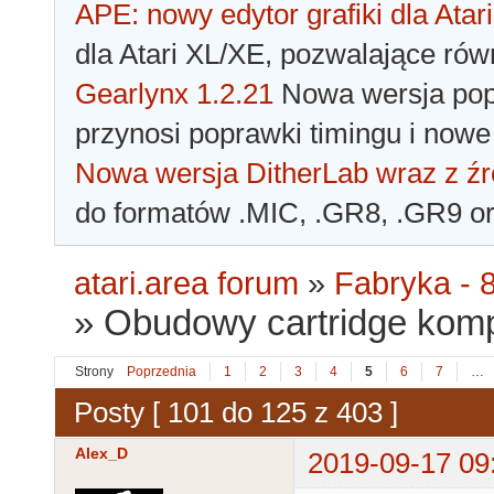
APE: nowy edytor grafiki dla Atari
dla Atari XL/XE, pozwalające rów
Gearlynx 1.2.21
Nowa wersja popu
przynosi poprawki timingu i nowe
Nowa wersja DitherLab wraz z źr
do formatów .MIC, .GR8, .GR9 o
atari.area forum
»
Fabryka - 8
»
Obudowy cartridge kom
Strony
Poprzednia
1
2
3
4
5
6
7
…
Posty [ 101 do 125 z 403 ]
Alex_D
2019-09-17 09