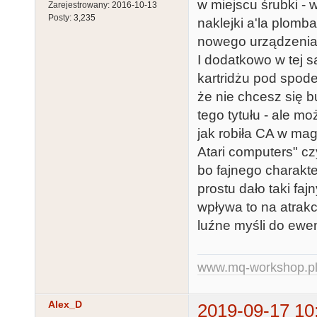
w miejscu śrubki - 
Zarejestrowany:
2016-10-13
Posty:
3,235
naklejki a'la plomb
nowego urządzenia/k
I dodatkowo w tej s
kartridżu pod spode
że nie chcesz się b
tego tytułu - ale m
jak robiła CA w mag
Atari computers" c
bo fajnego charakte
prostu dało taki f
wpływa to na atrakc
luźne myśli do ewe
www.mq-workshop.p
Alex_D
2019-09-17 10