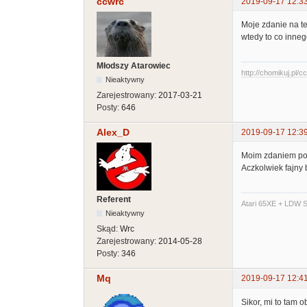
ccwrc
2019-09-17 12:3
Moje zdanie na te
wtedy to co inneg
Młodszy Atarowiec
http://chomikuj.pl/
Nieaktywny
Zarejestrowany:
2017-03-21
Posty:
646
Alex_D
2019-09-17 12:3
Moim zdaniem pow
Aczkolwiek fajny 
Referent
Atari 65XE + LDW S
Nieaktywny
Skąd:
Wrc
Zarejestrowany:
2014-05-28
Posty:
346
Mq
2019-09-17 12:4
Sikor, mi to tam 