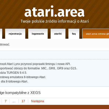
atari.area
Twoje polskie źródło informacji o Atari
rejestracja
logowanie
atariki
faq
atari.area strona g
strować.
oli Atari Lynx przynosi poprawki timingu i nowe API.
portować obrazy do formatów .MIC, .GR8, .GR9 oraz G15.
dzia TURGEN 9.4.5.
estową emulatora 8-bitowego Atari.
dla 8-bitowego Atari.
dge kompatybilne z XEGS
7
…
17
Następna