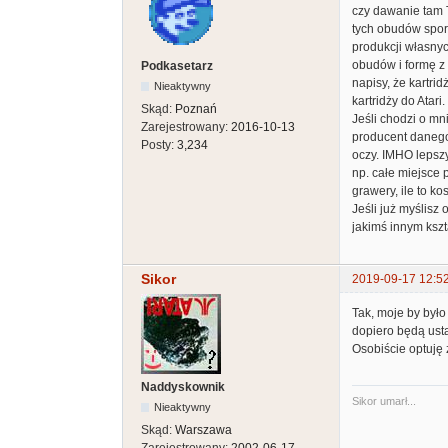
czy dawanie tam 
tych obudów sporą
produkcji własnyc
obudów i formę z w
Podkasetarz
napisy, że kartri
Nieaktywny
kartridży do Atar
Skąd:
Poznań
Jeśli chodzi o mn
Zarejestrowany:
2016-10-13
producent danego
Posty:
3,234
oczy. IMHO lepszy
np. całe miejsce 
grawery, ile to ko
Jeśli już myślisz
jakimś innym kszt
Sikor
2019-09-17 12:5
Tak, moje by było
dopiero będą usta
Osobiście optuję 
Naddyskownik
Sikor umarł...
Nieaktywny
Skąd:
Warszawa
Zarejestrowany:
2002-06-17