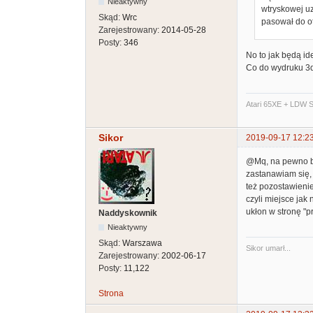
Nieaktywny
wtryskowej uz
Skąd:
Wrc
pasował do ot
Zarejestrowany:
2014-05-28
Posty:
346
No to jak będą ide
Co do wydruku 3d,
Atari 65XE + LDW S
Sikor
2019-09-17 12:2
@Mq, na pewno będ
zastanawiam się, 
też pozostawieni
czyli miejsce jak 
ukłon w stronę "
Naddyskownik
Nieaktywny
Skąd:
Warszawa
Sikor umarł...
Zarejestrowany:
2002-06-17
Posty:
11,122
Strona