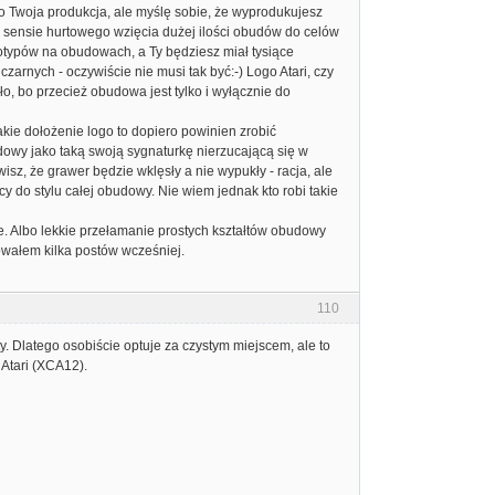
o Twoja produkcja, ale myślę sobie, że wyprodukujesz
w sensie hurtowego wzięcia dużej ilości obudów do celów
gotypów na obudowach, a Ty będziesz miał tysiące
 czarnych - oczywiście nie musi tak być:-) Logo Atari, czy
ło, bo przecież obudowa jest tylko i wyłącznie do
akie dołożenie logo to dopiero powinien zrobić
owy jako taką swoją sygnaturkę nierzucającą się w
z, że grawer będzie wklęsły a nie wypukły - racja, ale
y do stylu całej obudowy. Nie wiem jednak kto robi takie
we. Albo lekkie przełamanie prostych kształtów obudowy
kowałem kilka postów wcześniej.
110
y. Dlatego osobiście optuje za czystym miejscem, ale to
 Atari (XCA12).