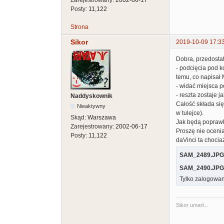
Posty:
11,122
Strona
Sikor
2019-10-09 17:3
Dobra, przedosta
- podcięcia pod k
temu, co napisał 
- widać miejsca po
- reszta zostaje ja
Naddyskownik
Całość składa się
Nieaktywny
w tulejce).
Skąd:
Warszawa
Jak będą poprawk
Zarejestrowany:
2002-06-17
Proszę nie oceni
Posty:
11,122
daVinci ta chociaż
SAM_2489.JPG
SAM_2490.JPG
Tylko zalogowan
Sikor umarł...