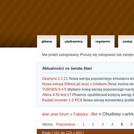
główna
użytkownicy
regulamin
szukaj
Nie jesteś zalogowany.
Proszę się zalogować lub zareje
Aktualności ze świata Atari
Gearlynx 1.2.21
Nowa wersja popularnego emulatora kons
Nowa wersja DitherLab wraz z źródłami
Teraz można eks
TURGEN 9.4.5
Wydano nową wersję popularnego narzę
Altirra 4.50 test 17
Phaeron opublikował kolejną wersję t
RastaConverter 1.0 RC8
Nowa wersja konwertera grafiki 
»
Obudowy cartri
atari.area forum
»
Fabryka - 8bit
Strony
Poprzednia
1
2
3
4
5
6
Posty [ 101 do 125 z 403 ]