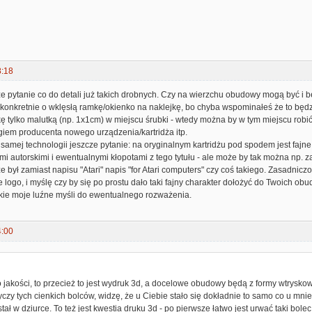
8:18
e pytanie co do detali już takich drobnych. Czy na wierzchu obudowy mogą być i bę
 konkretnie o wklęsłą ramkę/okienko na naklejkę, bo chyba wspominałeś że to będ
ę tylko malutką (np. 1x1cm) w miejscu śrubki - wtedy można by w tym miejscu robić 
giem producenta nowego urządzenia/kartridża itp.
 samej technologii jeszcze pytanie: na oryginalnym kartridżu pod spodem jest fajne
mi autorskimi i ewentualnymi kłopotami z tego tytułu - ale może by tak można np. za
 był zamiast napisu "Atari" napis "for Atari computers" czy coś takiego. Zasadnicz
e logo, i myślę czy by się po prostu dało taki fajny charakter dołożyć do Twoich o
akie moje luźne myśli do ewentualnego rozważenia.
4:00
:
 jakości, to przecież to jest wydruk 3d, a docelowe obudowy będą z formy wtryskowe
yczy tych cienkich bolców, widzę, że u Ciebie stało się dokładnie to samo co u mnie
ostał w dziurce. To też jest kwestia druku 3d - po pierwsze łatwo jest urwać taki bo