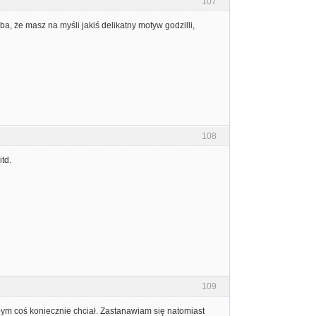
107
, że masz na myśli jakiś delikatny motyw godzilli,
108
td.
109
 bym coś koniecznie chciał. Zastanawiam się natomiast