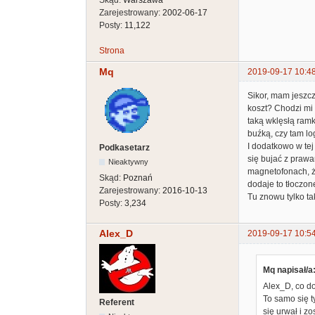
Zarejestrowany:
2002-06-17
Posty:
11,122
Strona
Mq
2019-09-17 10:4
Sikor, mam jeszcz
koszt? Chodzi mi
taką wklęsłą ramk
buźką, czy tam lo
I dodatkowo w tej
Podkasetarz
się bujać z prawa
Nieaktywny
magnetofonach, że
Skąd:
Poznań
dodaje to tłoczon
Zarejestrowany:
2016-10-13
Tu znowu tylko t
Posty:
3,234
Alex_D
2019-09-17 10:5
Mq napisał/a
Alex_D, co do
To samo się t
Referent
się urwał i z