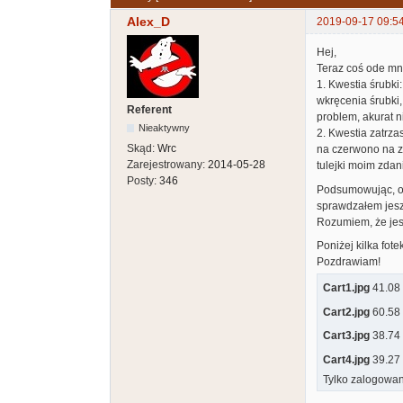
Alex_D
2019-09-17 09:5
Hej,
Teraz coś ode mn
1. Kwestia śrubki
wkręcenia śrubki,
Referent
problem, akurat ni
Nieaktywny
2. Kwestia zatrza
Skąd:
Wrc
na czerwono na zd
Zarejestrowany:
2014-05-28
tulejki moim zdan
Posty:
346
Podsumowując, ob
sprawdzałem jeszc
Rozumiem, że jest
Poniżej kilka fotek
Pozdrawiam!
Cart1.jpg
41.08 
Cart2.jpg
60.58 
Cart3.jpg
38.74 
Cart4.jpg
39.27 
Tylko zalogowan