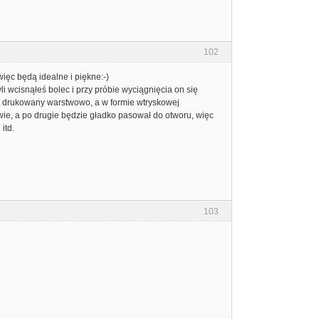
102
ięc będą idealne i piękne:-)
li wcisnąłeś bolec i przy próbie wyciągnięcia on się
jest drukowany warstwowo, a w formie wtryskowej
urwie, a po drugie będzie gładko pasował do otworu, więc
itd.
103