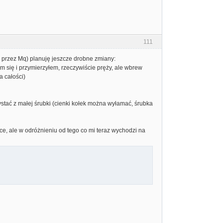
111
 przez Mq) planuję jeszcze drobne zmiany:
m się i przymierzyłem, rzeczywiście pręży, ale wbrew
a całości)
ystać z małej śrubki (cienki kołek można wyłamać, śrubka
, ale w odróżnieniu od tego co mi teraz wychodzi na