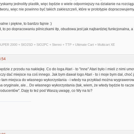
yskamy jednolity plastik, więc będzie o wiele odporniejszy na działanie na rozciąga
woru, więc nie powinno być takich zakleszczeń, które w prototypie dopracowujemy 
alne i piękne, to bardzo fajnie :)
 to po dopracowaniu pilniczkami itp, obudowa jest jak najbardziej funkcjonalna, a 
UPER 2000 + SIO2SD + SIO2PC + Stereo + TTP + Ultimate Cart + Multicart XE
3:54
zie z przodu na naklejkę. Co do loga Atari - to "inne" Atari było i mieli z nimi um
czy dać miejsce na coś innego. Jak bym dawał logo Atari - to i moje bym dał, cho
e tam miejsca do własnego wykorzystania - i wtedy na przykład można wygrawerow
na oryginale, ale... Do własnego wykorzystania (tak, wiem, że wtedy będzie to raczej
producentów". Daję to też pod Waszą uwagę, co Wy na to?