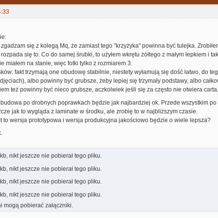
4:33
ie:
: zgadzam się z kolegą Mq, że zamiast tego "krzyżyka" powinna być tulejka. Zrobiłe
 rozpada się to. Co do samej śrubki, to użyłem wkrętu żółtego z małym łepkiem i t
e miałem na stanie, więc fotki tylko z rozmiarem 3.
sków: fakt trzymają one obudowę stabilnie, niestety wyłamują się dość łatwo, do te
jęciach), albo powinny być grubsze, żeby lepiej się trzymały podstawy, albo całk
iem też powinny być nieco grubsze, aczkolwiek jeśli się za często nie otwiera carta
udowa po drobnych poprawkach będzie jak najbardziej ok. Przede wszystkim po za
ze jak to wygląda z laminate w środku, ale zrobię to w najbliższym czasie.
 to wersja prototypowa i wersja produkcyjna jakościowo będzie o wiele lepsza?
.
kb, nikt jeszcze nie pobierał tego pliku.
kb, nikt jeszcze nie pobierał tego pliku.
kb, nikt jeszcze nie pobierał tego pliku.
kb, nikt jeszcze nie pobierał tego pliku.
i mogą pobierać załączniki.