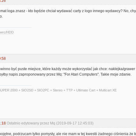
3:26
mat loga znasz - kto będzie chciał wydawać carty z logo innego wydawcy? No, chyba
o.
ccwrc/HDD
9:58
inno być puste miejsce, które każdy może wykorzystać jak chce: naklejka/grawer i
byłby napis zaproponowany przez Mq: "For Atari Computers". Takie moje zdanie.
UPER 2000 + SIO2SD + SIO2PC + Stereo + TTP + Ultimate Cart + Multicart XE
1:18
Ostatnio edytowany przez Mq (2019-09-17 12:45:03)
obojętne, podrzucam tylko pomysły, ale nie mam w tej kwestii żadnego ciśnienia że