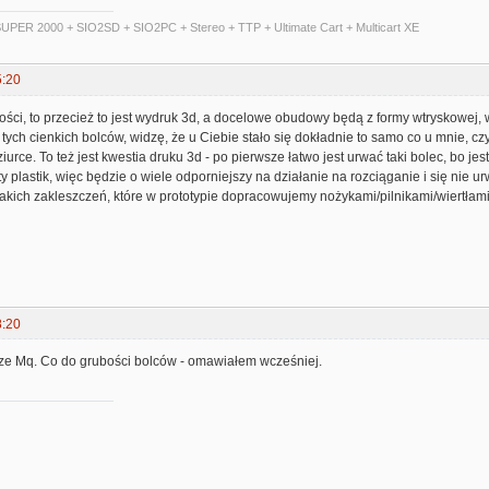
UPER 2000 + SIO2SD + SIO2PC + Stereo + TTP + Ultimate Cart + Multicart XE
5:20
ości, to przecież to jest wydruk 3d, a docelowe obudowy będą z formy wtryskowej, w
 tych cienkich bolców, widzę, że u Ciebie stało się dokładnie to samo co u mnie, czy
dziurce. To też jest kwestia druku 3d - po pierwsze łatwo jest urwać taki bolec, bo 
y plastik, więc będzie o wiele odporniejszy na działanie na rozciąganie i się nie 
akich zakleszczeń, które w prototypie dopracowujemy nożykami/pilnikami/wiertłami 
8:20
sze Mq. Co do grubości bolców - omawiałem wcześniej.