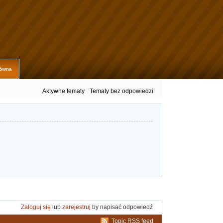
łówna
Aktywne tematy
Tematy bez odpowiedzi
Zaloguj się
lub
zarejestruj
by napisać odpowiedź
Topic RSS feed