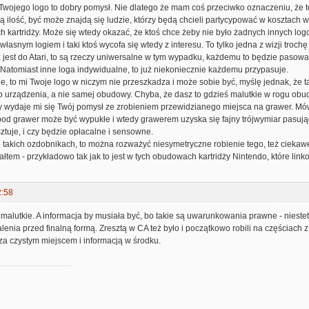
Twojego logo to dobry pomysł. Nie dlatego że mam coś przeciwko oznaczeniu, że t
 ilość, być może znajdą się ludzie, którzy będą chcieli partycypować w kosztach 
h kartridży. Może się wtedy okazać, że ktoś chce żeby nie było żadnych innych lo
łasnym logiem i taki ktoś wycofa się wtedy z interesu. To tylko jedna z wizji trochę
dż jest do Atari, to są rzeczy uniwersalne w tym wypadku, każdemu to będzie pasowa
i. Natomiast inne loga indywidualne, to już niekoniecznie każdemu przypasuje.
ie, to mi Twoje logo w niczym nie przeszkadza i może sobie być, myślę jednak, że t
 urządzenia, a nie samej obudowy. Chyba, że dasz to gdzieś malutkie w rogu obud
 wydaje mi się Twój pomysł ze zrobieniem przewidzianego miejsca na grawer. Mówis
pod grawer może być wypukłe i wtedy grawerem uzyska się fajny trójwymiar pasując
sztuje, i czy będzie opłacalne i sensowne.
 o takich ozdobnikach, to można rozważyć niesymetryczne robienie tego, też cieka
ałtem - przykładowo tak jak to jest w tych obudowach kartridży Nintendo, które lin
2:58
 malutkie. A informacja by musiała być, bo takie są uwarunkowania prawne - niestet
lenia przed finalną formą. Zresztą w CA też było i początkowo robili na częściach z
za czystym miejscem i informacją w środku.