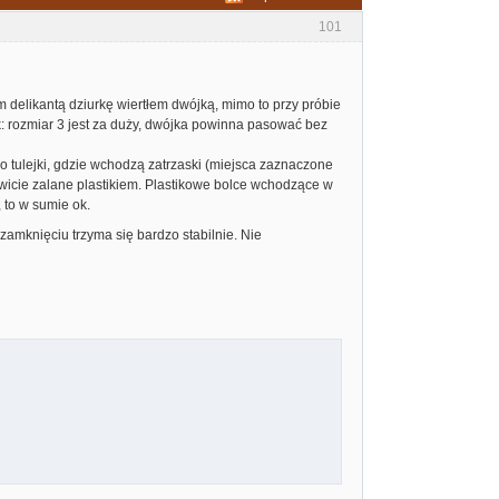
101
m delikantą dziurkę wiertłem dwójką, mimo to przy próbie
ak: rozmiar 3 jest za duży, dwójka powinna pasować bez
go tulejki, gdzie wchodzą zatrzaski (miejsca zaznaczone
owicie zalane plastikiem. Plastikowe bolce wchodzące w
, to w sumie ok.
mknięciu trzyma się bardzo stabilnie. Nie