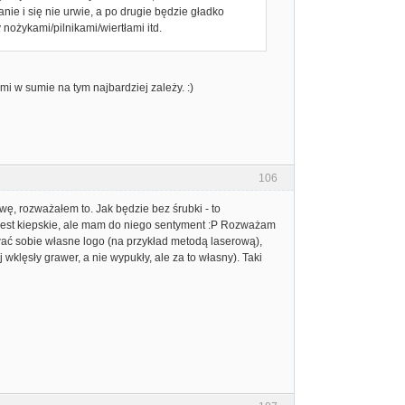
nie i się nie urwie, a po drugie będzie gładko
nożykami/pilnikami/wiertłami itd.
mi w sumie na tym najbardziej zależy. :)
106
owę, rozważałem to. Jak będzie bez śrubki - to
ć jest kiepskie, ale mam do niego sentyment :P Rozważam
ać sobie własne logo (na przykład metodą laserową),
 wklęsły grawer, a nie wypukły, ale za to własny). Taki