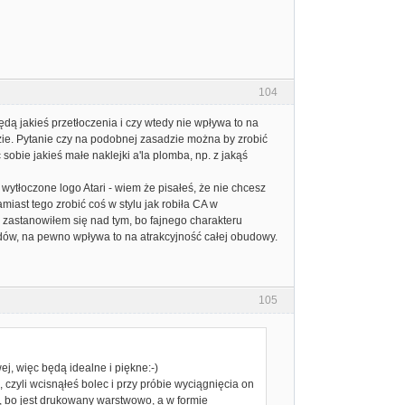
104
dą jakieś przetłoczenia i czy wtedy nie wpływa to na
zie. Pytanie czy na podobnej zasadzie można by zrobić
sobie jakieś małe naklejki a'la plomba, np. z jakąś
 wytłoczone logo Atari - wiem że pisałeś, że nie chcesz
miast tego zrobić coś w stylu jak robiła CA w
o zastanowiłem się nad tym, bo fajnego charakteru
budów, na pewno wpływa to na atrakcyjność całej obudowy.
105
j, więc będą idealne i piękne:-)
, czyli wcisnąłeś bolec i przy próbie wyciągnięcia on
lec, bo jest drukowany warstwowo, a w formie