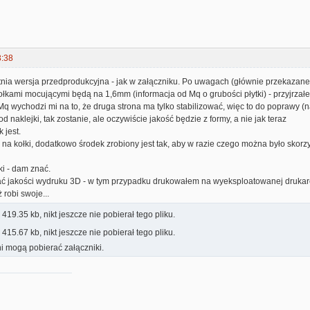
3:38
tnia wersja przedprodukcyjna - jak w załączniku. Po uwagach (głównie przekazane
ołkami mocującymi będą na 1,6mm (informacja od Mq o grubości płytki) - przyjrzałe
Mq wychodzi mi na to, że druga strona ma tylko stabilizować, więc to do poprawy (n
d naklejki, tak zostanie, ale oczywiście jakość będzie z formy, a nie jak teraz
k jest.
 na kołki, dodatkowo środek zrobiony jest tak, aby w razie czego można było skorz
i - dam znać.
ać jakości wydruku 3D - w tym przypadku drukowałem na wyeksploatowanej drukarce
 robi swoje...
419.35 kb, nikt jeszcze nie pobierał tego pliku.
415.67 kb, nikt jeszcze nie pobierał tego pliku.
i mogą pobierać załączniki.