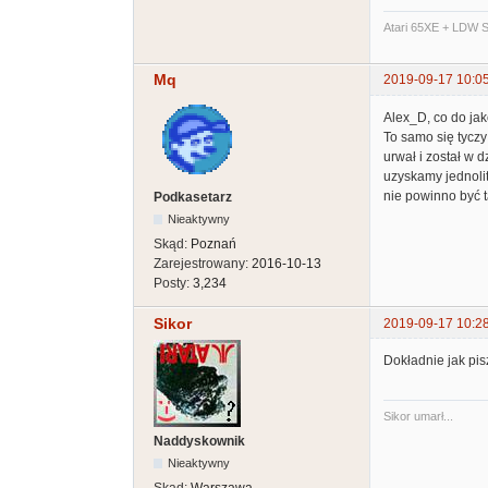
Atari 65XE + LDW S
Mq
2019-09-17 10:0
Alex_D, co do jak
To samo się tyczy
urwał i został w 
uzyskamy jednolit
nie powinno być t
Podkasetarz
Nieaktywny
Skąd:
Poznań
Zarejestrowany:
2016-10-13
Posty:
3,234
Sikor
2019-09-17 10:2
Dokładnie jak pi
Sikor umarł...
Naddyskownik
Nieaktywny
Skąd:
Warszawa