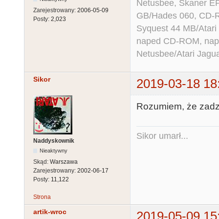
Netusbee, Skaner E
Zarejestrowany:
2006-05-09
GB/Hades 060, CD-R
Posty:
2,023
Syquest 44 MB/Atar
naped CD-ROM, napęd
Netusbee/Atari Jagu
Sikor
2019-03-18 18
Rozumiem, że zadzia
Sikor umarł...
Naddyskownik
Nieaktywny
Skąd:
Warszawa
Zarejestrowany:
2002-06-17
Posty:
11,122
Strona
artik-wroc
2019-05-09 15