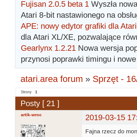
Fujisan 2.0.5 beta 1
Wyszła nowa 
Atari 8-bit nastawionego na obsłu
APE: nowy edytor grafiki dla Atari
dla Atari XL/XE, pozwalające rów
Gearlynx 1.2.21
Nowa wersja popu
przynosi poprawki timingu i nowe
atari.area forum
»
Sprzęt - 16
Strony
1
Posty [ 21 ]
artik-wroc
2019-03-15 17
Fajna rzecz do mon