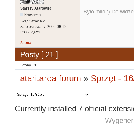
Starszy Atarowiec
Było miło :) Do widze
Nieaktywny
Skąd:
Wrocław
Zarejestrowany:
2005-09-12
Posty:
2,059
Strona
Posty [ 21 ]
Strony
1
atari.area forum
»
Sprzęt - 16
Currently installed
7 official extens
Wygenero