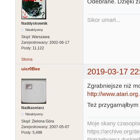
Odebrane. Dzięki z
Sikor umarł...
Naddyskownik
Nieaktywny
Skąd:
Warszawa
Zarejestrowany:
2002-06-17
Posty:
11,122
Strona
uicr0Bee
2019-03-17 22
Zgrabniejsze niż mo
http://www.atari.or
Też przygarnąłbym 
Nadkasetarz
Nieaktywny
Skąd:
Zielona Góra
Moje skany czasopism
Zarejestrowany:
2007-05-07
https://archive.org/d
Posty:
5,498
Potrzebujesz dyskiet