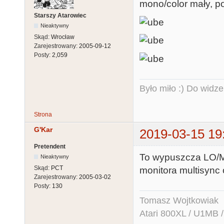
mono/color mały, p
Starszy Atarowiec
Nieaktywny
Skąd:
Wrocław
Zarejestrowany:
2005-09-12
Posty:
2,059
Było miło :) Do widze
Strona
G'Kar
2019-03-15 19
Pretendent
To wypuszcza LO/M
Nieaktywny
Skąd:
PCT
monitora multisyn
Zarejestrowany:
2005-03-02
Posty:
130
Tomasz Wojtkowiak
Atari 800XL / U1MB 