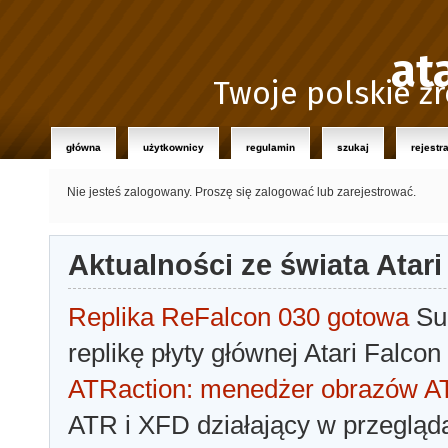
at
Twoje polskie źr
główna
użytkownicy
regulamin
szukaj
rejestr
Nie jesteś zalogowany.
Proszę się zalogować lub zarejestrować.
Aktualności ze świata Atari
Replika ReFalcon 030 gotowa
Sua
replikę płyty głównej Atari Falcon
ATRaction: menedżer obrazów 
ATR i XFD działający w przegląda