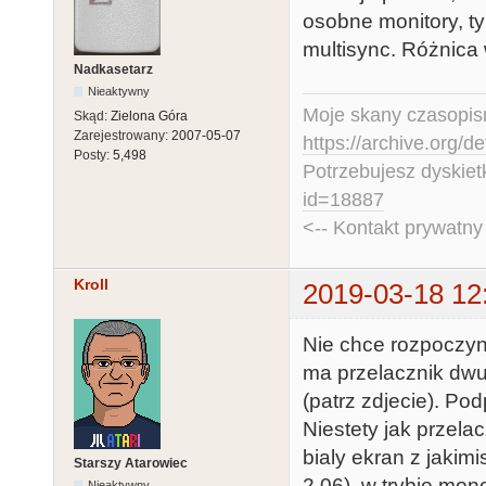
osobne monitory, ty
multisync. Różnica 
Nadkasetarz
Nieaktywny
Moje skany czasopism
Skąd:
Zielona Góra
Zarejestrowany:
2007-05-07
https://archive.org/d
Posty:
5,498
Potrzebujesz dyskiet
id=18887
<-- Kontakt prywatn
Kroll
2019-03-18 12
Nie chce rozpoczyn
ma przelacznik dwum
(patrz zdjecie). P
Niestety jak przela
bialy ekran z jaki
Starszy Atarowiec
2.06), w trybie mon
Nieaktywny