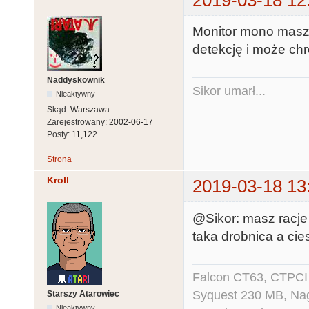
Monitor mono masz 
detekcję i może chr
Naddyskownik
Sikor umarł...
Nieaktywny
Skąd:
Warszawa
Zarejestrowany:
2002-06-17
Posty:
11,122
Strona
Kroll
2019-03-18 13
@Sikor: masz racje
taka drobnica a cie
Falcon CT63, CTPCI
Syquest 230 MB, N
Starszy Atarowiec
Nieaktywny