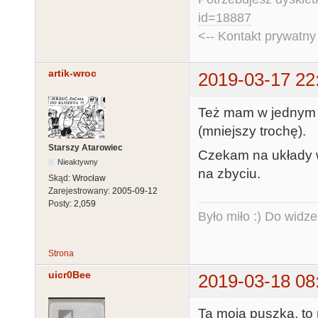
id=18887
<-- Kontakt prywatn
artik-wroc
2019-03-17 22
Też mam w jednym A
(mniejszy trochę).
Starszy Atarowiec
Czekam na układy w
Nieaktywny
na zbyciu.
Skąd:
Wrocław
Zarejestrowany:
2005-09-12
Posty:
2,059
Było miło :) Do widze
Strona
uicr0Bee
2019-03-18 08
Ta moja puszka, to 