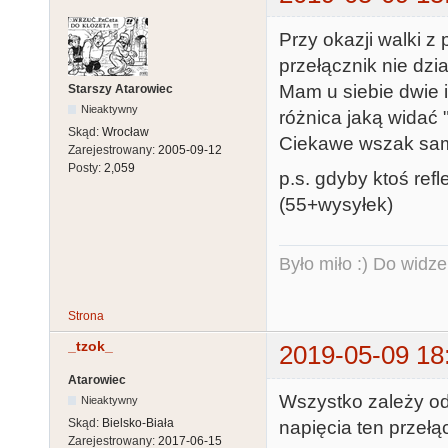
Przy okazji walki z
przełącznik nie dzi
Mam u siebie dwie i
Starszy Atarowiec
Nieaktywny
różnica jaką widać "
Skąd:
Wrocław
Ciekawe wszak sam 
Zarejestrowany:
2005-09-12
Posty:
2,059
p.s. gdyby ktoś ref
(55+wysyłek)
Było miło :) Do widze
Strona
_tzok_
2019-05-09 18
Atarowiec
Wszystko zależy od
Nieaktywny
Skąd:
Bielsko-Biała
napięcia ten przełąc
Zarejestrowany:
2017-06-15