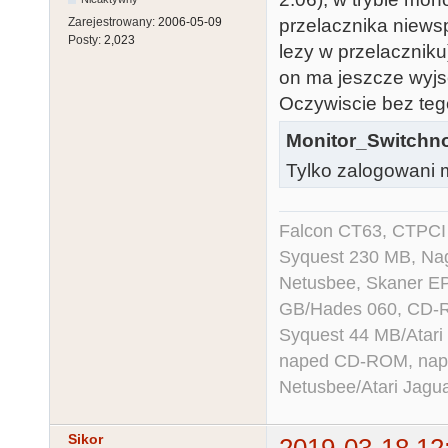
przelacznika niews
Zarejestrowany:
2006-05-09
Posty:
2,023
lezy w przelaczniku
on ma jeszcze wyjsc
Oczywiscie bez teg
Monitor_Switchno
Tylko zalogowani m
Falcon CT63, CTPCI
Syquest 230 MB, N
Netusbee, Skaner E
GB/Hades 060, CD-R
Syquest 44 MB/Atar
naped CD-ROM, napęd
Netusbee/Atari Jagu
Sikor
2019-03-18 12