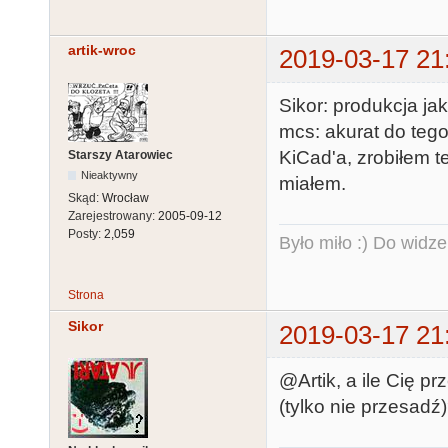
artik-wroc
2019-03-17 21
Sikor: produkcja ja
mcs: akurat do teg
KiCad'a, zrobiłem t
Starszy Atarowiec
Nieaktywny
miałem.
Skąd:
Wrocław
Zarejestrowany:
2005-09-12
Posty:
2,059
Było miło :) Do widze
Strona
Sikor
2019-03-17 21
@Artik, a ile Cię p
(tylko nie przesadź)