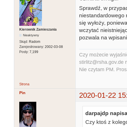
Sprawdź, w przypad
niestandardowego ro
się wyłoży, poniewa
wczytać nieistnieją
Kierownik Zamieszania
Nieaktywny
pozwala na wpisani
Skąd:
Radom
Zarejestrowany:
2002-03-08
Posty:
7,199
Czy możecie wyjaśnić
stirlitz@rsha.gov.de
Nie czytam PM. Pros
Strona
Pin
2020-01-22 15
darpajdp napisa
Czy ktoś z kole