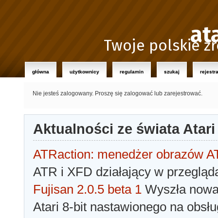
at
Twoje polskie źr
główna
użytkownicy
regulamin
szukaj
rejestr
Nie jesteś zalogowany.
Proszę się zalogować lub zarejestrować.
Aktualności ze świata Atari
ATRaction: menedżer obrazów 
ATR i XFD działający w przegląda
Fujisan 2.0.5 beta 1
Wyszła nowa 
Atari 8-bit nastawionego na obsłu