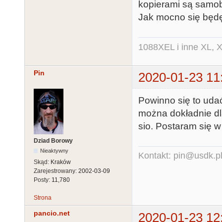
kopierami są samob
Jak mocno się będę
1088XEL i inne XL, X
Pin
2020-01-23 11
Powinno się to uda
można dokładnie d
sio. Postaram się w
Dziad Borowy
Nieaktywny
Kontakt: pin@usdk.p
Skąd:
Kraków
Zarejestrowany:
2002-03-09
Posty:
11,780
Strona
pancio.net
2020-01-23 12