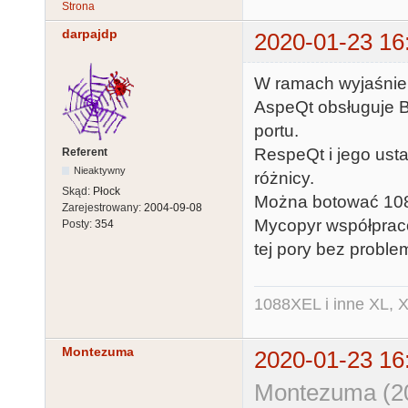
Strona
darpajdp
2020-01-23 16
W ramach wyjaśnie
AspeQt obsługuje B
portu.
RespeQt i jego ust
Referent
Nieaktywny
różnicy.
Skąd:
Płock
Można botować 108
Zarejestrowany:
2004-09-08
Mycopyr współpraco
Posty:
354
tej pory bez proble
1088XEL i inne XL, X
Montezuma
2020-01-23 16
Montezuma (20