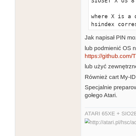
SIOSET X US 8

where X is a 
hsindex corre
Jak napisał PIN m
lub podmienić OS 
https://github.com
lub użyć zewnętrzn
Również cart My-ID
Specjalnie preparo
gołego Atari.
ATARI 65XE + SIO2