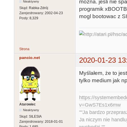
mozna. jesli nie s
Nieaktywny
programik xBOOTBT 
Skąd:
Rabka-Zdrój
Zarejestrowany:
2002-04-23
mogl bootowac z S
Posty:
8,329
Strona
pancio.net
2020-01-23 13
Myślałem, że to jest
tylko medium jak np
https://systemembed
v=GwS7Es1x6mw
Atarowiec
Nieaktywny
""Ja bardzo przepra
Skąd:
SILESIA
Ja niczym nie handlu
Zarejestrowany:
2018-01-01
wychodzi.""
Posty:
1,685