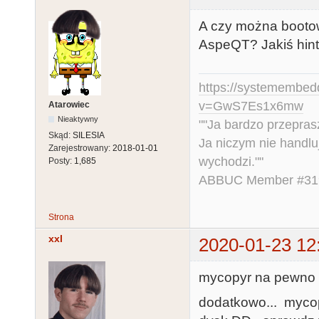
A czy można booto
AspeQT? Jakiś hin
https://systemembed
v=GwS7Es1x6mw
Atarowiec
Nieaktywny
""Ja bardzo przepra
Skąd:
SILESIA
Ja niczym nie handlu
Zarejestrowany:
2018-01-01
wychodzi.""
Posty:
1,685
ABBUC Member #319.
Strona
xxl
2020-01-23 12
mycopyr na pewno 
dodatkowo... mycopy