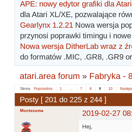
APE: nowy edytor grafiki dla Atari
dla Atari XL/XE, pozwalające rów
Gearlynx 1.2.21
Nowa wersja popu
przynosi poprawki timingu i nowe
Nowa wersja DitherLab wraz z źr
do formatów .MIC, .GR8, .GR9 o
atari.area forum
»
Fabryka - 8
Strony
Poprzednia
1
…
7
8
9
10
Następ
Posty [ 201 do 225 z 244 ]
Montezuma
2019-02-27 08
Hej,