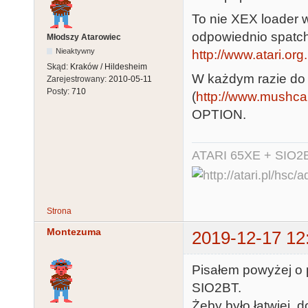
To nie XEX loader w
odpowiednio spatc
Młodszy Atarowiec
Nieaktywny
http://www.atari.or
Skąd:
Kraków / Hildesheim
W każdym razie do ł
Zarejestrowany:
2010-05-11
Posty:
710
(
http://www.mushca.
OPTION.
ATARI 65XE + SIO2
Strona
Montezuma
2019-12-17 12
Pisałem powyżej o
SIO2BT.
Żeby było łatwiej, 