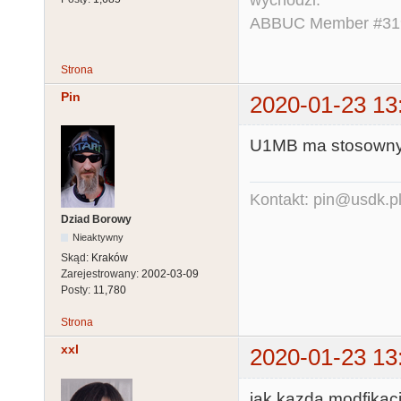
ABBUC Member #319.
Strona
Pin
2020-01-23 13
U1MB ma stosowny 
Kontakt: pin@usdk.p
Dziad Borowy
Nieaktywny
Skąd:
Kraków
Zarejestrowany:
2002-03-09
Posty:
11,780
Strona
xxl
2020-01-23 13
jak kazda modfikacj