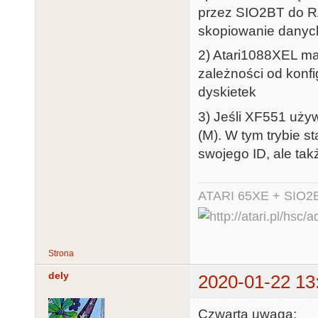
przez SIO2BT do R
skopiowanie danyc
2) Atari1088XEL ma 
zależności od konf
dyskietek
3) Jeśli XF551 uż
(M). W tym trybie s
swojego ID, ale ta
ATARI 65XE + SIO2
Strona
dely
2020-01-22 13
Czwarta uwaga: