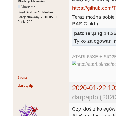
Młodszy Atarowiec
Nieaktywny
https://github.co
Skąd:
Kraków / Hildesheim
Teraz można sobie 
Zarejestrowany:
2010-05-11
Posty:
710
BASIC, itd.).
patcher.png
14.26 
Tylko zalogowani m
ATARI 65XE + SIO2
Strona
darpajdp
2020-01-22 10
darpajdp (2020
Czy ktoś z kolegó
ATR na stacje dysk