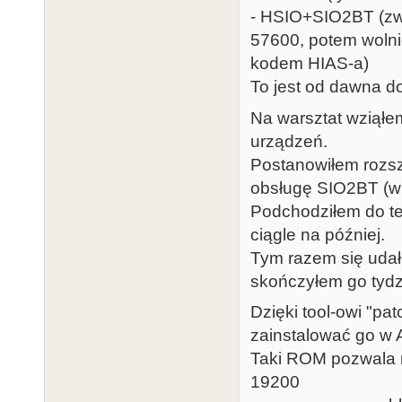
- HSIO+SIO2BT (zwi
57600, potem wolnie
kodem HIAS-a)
To jest od dawna do
Na warsztat wziąłe
urządzeń.
Postanowiłem rozsz
obsługę SIO2BT (w 
Podchodziłem do te
ciągle na później.
Tym razem się udało
skończyłem go tydzi
Dzięki tool-owi "p
zainstalować go w 
Taki ROM pozwala 
19200