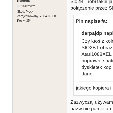
Sio2BT robi takie j
Referent
Nieaktywny
połączenie przez 
Skąd:
Płock
Zarejestrowany:
2004-09-08
Pin napisał/a:
Posty:
354
darpajdp napi
Czy ktoś z ko
SIO2BT obrazy
Atari1088XEL 
poprawnie nat
dyskietek kopi
dane.
jakiego kopiera 
Zazwyczaj używam 
nazw nie pamiętam. 