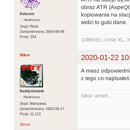
obraz ATR (AspeQt)
kopiowania na stacj
Referent
Nieaktywny
widzi to gubi dane.
Skąd:
Płock
Zarejestrowany:
2004-09-08
Posty:
354
1088XEL i inne XL, X
Sikor
2020-01-22 10
A masz odpowiednie 
z tego co napisałeś
Naddyskownik
Sikor umarł...
Nieaktywny
Skąd:
Warszawa
Zarejestrowany:
2002-06-17
Posty:
11,122
Strona