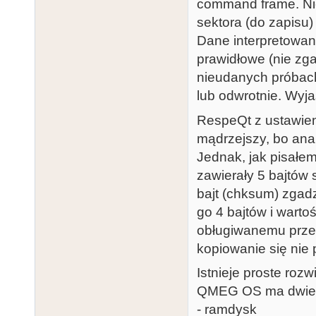
command frame. Nie
sektora (do zapisu)
Dane interpretowan
prawidłowe (nie zg
nieudanych próbach
lub odwrotnie. Wyja
RespeQt z ustawieni
mądrzejszy, bo anal
Jednak, jak pisałe
zawierały 5 bajtów 
bajt (chksum) zgad
go 4 bajtów i warto
obługiwanemu przez
kopiowanie się nie 
Istnieje proste roz
QMEG OS ma dwie fu
- ramdysk