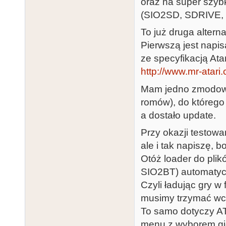
oraz na super szyb
(SIO2SD, SDRIVE, Re
To już druga alter
Pierwszą jest napi
ze specyfikacją Atar
http://www.mr-atari
Mam jedno zmodowa
romów), do którego
a dostało update.
Przy okazji testow
ale i tak napiszę, 
Otóż loader do pli
SIO2BT) automatyc
Czyli ładując gry 
musimy trzymać wc
To samo dotyczy AT
menu z wyborem gi