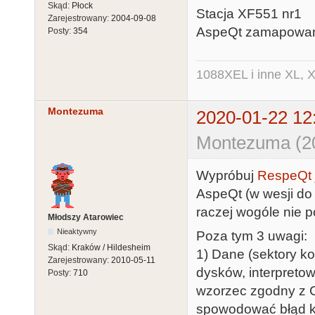
Skąd:
Płock
Stacja XF551 nr1
Zarejestrowany:
2004-09-08
AspeQt zamapowany
Posty:
354
1088XEL i inne XL, X
Montezuma
2020-01-22 12
Montezuma (20
Wypróbuj
RespeQt
AspeQt (w wesji do 
raczej wogóle nie p
Młodszy Atarowiec
Nieaktywny
Poza tym 3 uwagi:
Skąd:
Kraków / Hildesheim
1) Dane (sektory ko
Zarejestrowany:
2010-05-11
dysków, interpretow
Posty:
710
wzorzec zgodny z 
spowodować błąd k