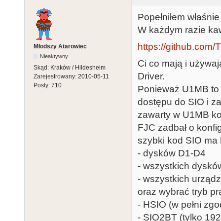
Popełniłem właśnie
W każdym razie kaw
https://github.com
Młodszy Atarowiec
Nieaktywny
Ci co mają i używa
Skąd:
Kraków / Hildesheim
Driver.
Zarejestrowany:
2010-05-11
Posty:
710
Ponieważ U1MB to 
dostępu do SIO i z
zawarty w U1MB ko
FJC zadbał o konfi
szybki kod SIO ma
- dysków D1-D4
- wszystkich dyskó
- wszystkich urząd
oraz wybrać tryb pra
- HSIO (w pełni zg
- SIO2BT (tylko 19