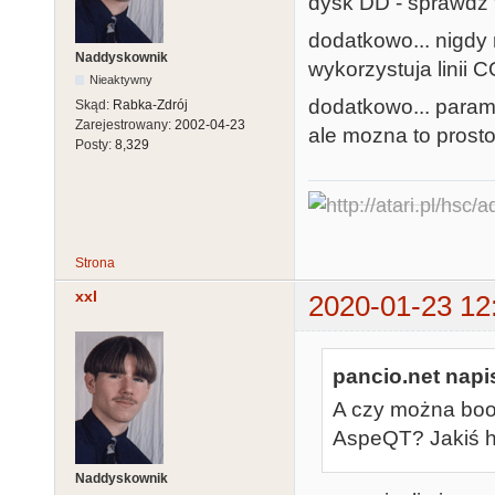
dysk DD - sprawdz 
dodatkowo... nigdy
Naddyskownik
wykorzystuja lini
Nieaktywny
dodatkowo... parame
Skąd:
Rabka-Zdrój
Zarejestrowany:
2002-04-23
ale mozna to prost
Posty:
8,329
Strona
xxl
2020-01-23 12
pancio.net napis
A czy można boo
AspeQT? Jakiś h
Naddyskownik