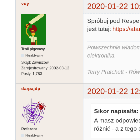
voy
2020-01-22 10
Spróbuj pod RespeQ
jest tutaj:
https://at
Powszechnie wiadomo,
Troll pigwowy
elektronika.
Nieaktywny
Skąd:
Zawiszów
Zarejestrowany:
2002-03-12
Terry Pratchett - Ró
Posty:
1,783
darpajdp
2020-01-22 12
Sikor napisał/a:
A masz odpowiedn
różnić - a z tego
Referent
Nieaktywny