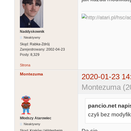
Naddyskownik
Nieaktywny
Skąd:
Rabka-Zdrój
Zarejestrowany:
2002-04-23
Posty:
8,329
Strona
Montezuma
2020-01-23 14
Montezuma (20
pancio.net napis
czyli bez modyfik
Młodszy Atarowiec
Nieaktywny
Da się.
Skąd:
Kraków / Hildesheim