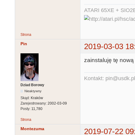
ATARI 65XE + SIO2
Strona
Pin
2019-03-03 18
zainstaluję tę nową 
Kontakt: pin@usdk.p
Dziad Borowy
Nieaktywny
Skąd:
Kraków
Zarejestrowany:
2002-03-09
Posty:
11,780
Strona
Montezuma
2019-07-22 09