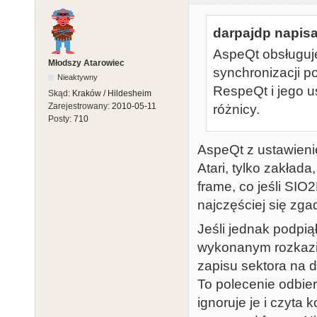
darpajdp napisa
AspeQt obsługuj
Młodszy Atarowiec
synchronizacji po
Nieaktywny
RespeQt i jego u
Skąd:
Kraków / Hildesheim
Zarejestrowany:
2010-05-11
różnicy.
Posty:
710
AspeQt z ustawieni
Atari, tylko zakła
frame, co jeśli SIO
najczęściej się zga
Jeśli jednak podpią
wykonanym rozkazie
zapisu sektora na d
To polecenie odbier
ignoruje je i czyta 