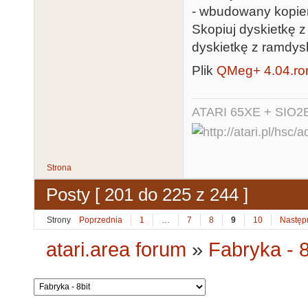
- wbudowany kopier
Skopiuj dyskietkę 
dyskietkę z ramdys
Plik
QMeg+ 4.04.r
ATARI 65XE + SIO2
Strona
Posty [ 201 do 225 z 244 ]
Strony
Poprzednia
1
…
7
8
9
10
Następ
atari.area forum
»
Fabryka - 8