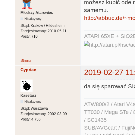
możesz kupić ode m
samemu.
Młodszy Atarowiec
http://abbuc.de/~
Nieaktywny
Skąd:
Kraków / Hildesheim
Zarejestrowany:
2010-05-11
ATARI 65XE + SIO2
Posty:
710
Strona
Cyprian
2019-02-27 11
da się sparować S
Kasetarz
Nieaktywny
ATW800/2 / Atari V4sa 
Skąd:
Warszawa
TT030 / Mega STe / 
Zarejestrowany:
2002-03-09
/ SC1435
Posty:
4,756
SUB/AVGcart / FujiN