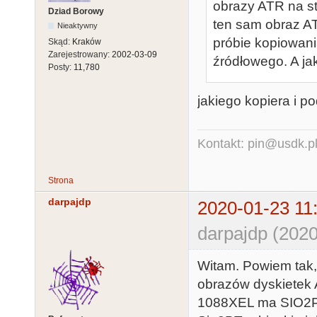
obrazy ATR na st
Dziad Borowy
ten sam obraz A
Nieaktywny
próbie kopiowani
Skąd:
Kraków
Zarejestrowany:
2002-03-09
źródłowego. A jak
Posty:
11,780
jakiego kopiera i 
Kontakt: pin@usdk.p
Strona
darpajdp
2020-01-23 11
darpajdp (2020
Witam. Powiem tak,
obrazów dyskietek A
1088XEL ma SIO2P