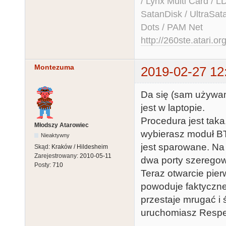
/ Lynx Multi Card /
SatanDisk / UltraSat
Dots / PAM Net
http://260ste.atari.or
Montezuma
2019-02-27 12
Da się (sam używam
jest w laptopie.
Procedura jest taka
Młodszy Atarowiec
wybierasz moduł BT
Nieaktywny
jest sparowane. Na
Skąd:
Kraków / Hildesheim
Zarejestrowany:
2010-05-11
dwa porty szeregowe
Posty:
710
Teraz otwarcie pie
powoduje faktyczne
przestaje mrugać i ś
uruchomiasz Respe