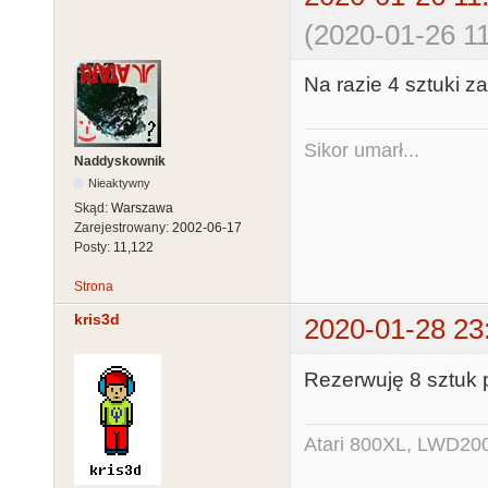
(2020-01-26 11
Na razie 4 sztuki z
Sikor umarł...
Naddyskownik
Nieaktywny
Skąd:
Warszawa
Zarejestrowany:
2002-06-17
Posty:
11,122
Strona
kris3d
2020-01-28 23
Rezerwuję 8 sztuk p
Atari 800XL, LWD200