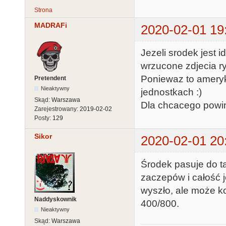
Strona
MADRAFi
2020-02-01 19
Jezeli srodek jest 
wrzucone zdjecia r
Poniewaz to ameryk
Pretendent
Nieaktywny
jednostkach :)
Skąd:
Warszawa
Dla chcacego powin
Zarejestrowany:
2019-02-02
Posty:
129
Sikor
2020-02-01 20
Środek pasuje do ta
zaczepów i całość 
wyszło, ale może ko
Naddyskownik
400/800.
Nieaktywny
Skąd:
Warszawa