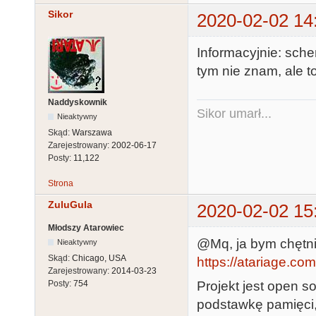
Sikor
2020-02-02 14
Informacyjnie: sche
tym nie znam, ale t
Naddyskownik
Sikor umarł...
Nieaktywny
Skąd:
Warszawa
Zarejestrowany:
2002-06-17
Posty:
11,122
Strona
ZuluGula
2020-02-02 15
Młodszy Atarowiec
@Mq, ja bym chętnie
Nieaktywny
Skąd:
Chicago, USA
https://atariage.com
Zarejestrowany:
2014-03-23
Projekt jest open s
Posty:
754
podstawkę pamięci,