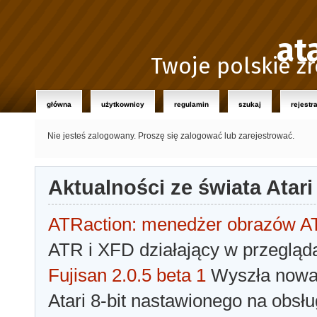
at
Twoje polskie źr
główna
użytkownicy
regulamin
szukaj
rejestr
Nie jesteś zalogowany.
Proszę się zalogować lub zarejestrować.
Aktualności ze świata Atari
ATRaction: menedżer obrazów 
ATR i XFD działający w przegląda
Fujisan 2.0.5 beta 1
Wyszła nowa 
Atari 8-bit nastawionego na obsłu