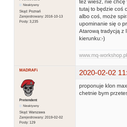
też wiesz, nie chcę
Nieaktywny
tutaj to będzie coś 
Skąd:
Poznań
albo coś, może spira
Zarejestrowany:
2016-10-13
Posty:
3,235
upominanie się o pr
Atarową tradycją z
kierunku:-)
www.mq-workshop.p
MADRAFi
2020-02-02 11
proponuje klon maxf
chetnie bym przete
Pretendent
Nieaktywny
Skąd:
Warszawa
Zarejestrowany:
2019-02-02
Posty:
129