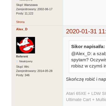
Skąd:
Warszawa
Zarejestrowany:
2002-06-17
Posty:
11,122
Strona
Alex_D
2020-01-31 11
Sikor napisał/a:
@Alex_D: a szabl
Referent
spytam? Oczywiści
Nieaktywny
robisz w czymś i
Skąd:
Wrc
Zarejestrowany:
2014-05-28
Posty:
346
Skończę robić i nap
Atari 65XE + LDW S
Ultimate Cart + Multi