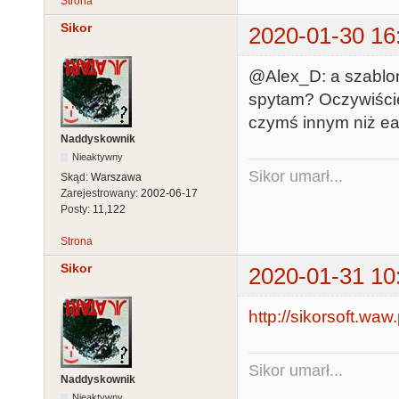
Strona
Sikor
2020-01-30 16
@Alex_D: a szablon 
spytam? Oczywiście 
czymś innym niż ea
Naddyskownik
Nieaktywny
Sikor umarł...
Skąd:
Warszawa
Zarejestrowany:
2002-06-17
Posty:
11,122
Strona
Sikor
2020-01-31 10
http://sikorsoft.waw.
Sikor umarł...
Naddyskownik
Nieaktywny