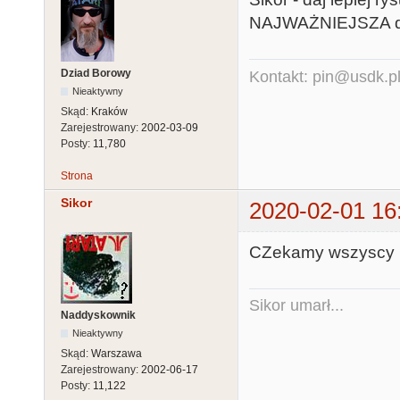
NAJWAŻNIEJSZA dla 
Dziad Borowy
Kontakt: pin@usdk.p
Nieaktywny
Skąd:
Kraków
Zarejestrowany:
2002-03-09
Posty:
11,780
Strona
Sikor
2020-02-01 16
CZekamy wszyscy na
Sikor umarł...
Naddyskownik
Nieaktywny
Skąd:
Warszawa
Zarejestrowany:
2002-06-17
Posty:
11,122