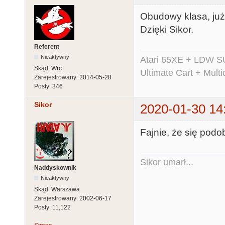
Obudowy klasa, już
Dzięki Sikor.
Referent
Nieaktywny
Atari 65XE + LDW S
Skąd:
Wrc
Ultimate Cart + Multi
Zarejestrowany:
2014-05-28
Posty:
346
Sikor
2020-01-30 14
Fajnie, że się podob
Sikor umarł...
Naddyskownik
Nieaktywny
Skąd:
Warszawa
Zarejestrowany:
2002-06-17
Posty:
11,122