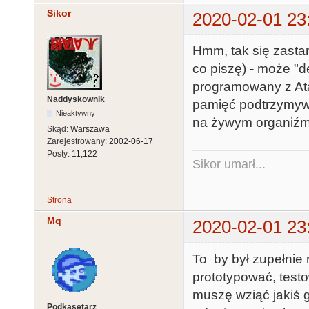
Sikor
2020-02-01 23
Hmm, tak się zasta
co piszę) - może "d
programowany z Ata
Naddyskownik
pamięć podtrzymyw
Nieaktywny
na żywym organiźmie
Skąd:
Warszawa
Zarejestrowany:
2002-06-17
Posty:
11,122
Sikor umarł...
Strona
Mq
2020-02-01 23
To by był zupełnie 
prototypować, testo
muszę wziąć jakiś g
Podkasetarz