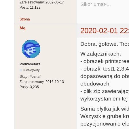
Zarejestrowany:
2002-06-17
Sikor umarł...
Posty:
11,122
Strona
Mq
2020-02-01 22
Dobra, gotowe. Troch
W załącznikach:
- obrazek printscre
Podkasetarz
- obrazki test1,2,3
Nieaktywny
dopasowaną do obu
Skąd:
Poznań
Zarejestrowany:
2016-10-13
obudowach
Posty:
3,235
- plik zip zawierają
wykorzystaniem tej b
Sama płytka jak wi
Wszystkie grube kre
pozycjonowanie el