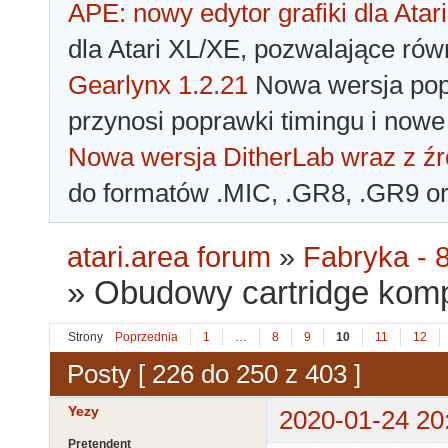
APE: nowy edytor grafiki dla Atari
dla Atari XL/XE, pozwalające rów
Gearlynx 1.2.21
Nowa wersja popu
przynosi poprawki timingu i nowe
Nowa wersja DitherLab wraz z źr
do formatów .MIC, .GR8, .GR9 o
atari.area forum
»
Fabryka - 8
»
Obudowy cartridge kom
Strony
Poprzednia
1
…
8
9
10
11
12
Posty [ 226 do 250 z 403 ]
Yezy
2020-01-24 20
Pretendent