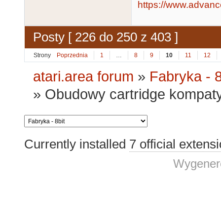
https://www.advanc
Posty [ 226 do 250 z 403 ]
Strony
Poprzednia
1
…
8
9
10
11
12
atari.area forum
»
Fabryka - 8
»
Obudowy cartridge kompat
Currently installed
7 official extens
Wygenero