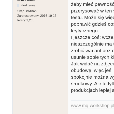
Podkasetarz
żeby mieć pewność 
Nieaktywny
przerysować w ten sz
Skąd:
Poznań
Zarejestrowany:
2016-10-13
testu. Może się wię
Posty:
3,235
poprawić gdzieś coś
krytycznego.
I jeszcze coś: wcze
nieszczególnie ma t
zrobić wariant bez 
usunie sobie tych ki
Jak widać na zdjęci
obudowę, więc jeśli
spokojnie można wy
środkowy. Ale to t
produkcjach lepiej
www.mq-workshop.p