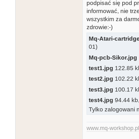
podpisać się pod p
informować, nie tr
wszystkim za darmo
zdrowie:-)
Mq-Atari-cartridge
01)
Mq-pcb-Sikor.jpg
test1.jpg
122.85 kb
test2.jpg
102.22 kb
test3.jpg
100.17 kb
test4.jpg
94.44 kb,
Tylko zalogowani m
www.mq-workshop.p