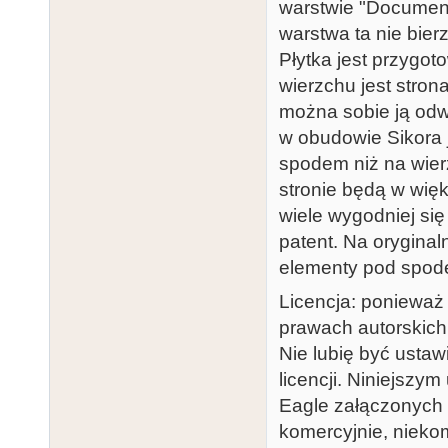
warstwie "Document
warstwa ta nie bier
Płytka jest przygo
wierzchu jest stron
można sobie ją odw
w obudowie Sikora 
spodem niż na wier
stronie będą w wię
wiele wygodniej się
patent. Na oryginaln
elementy pod spodem
Licencja: ponieważ
prawach autorskich,
Nie lubię być usta
licencji. Niniejszy
Eagle załączonych
komercyjnie, nieko