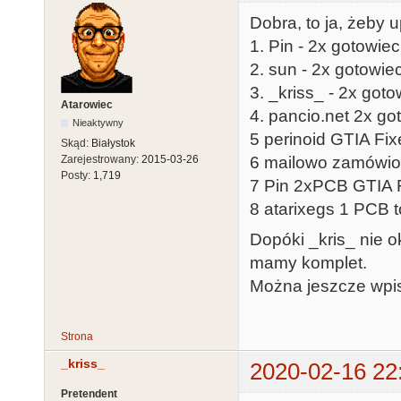
Dobra, to ja, żeby
1. Pin - 2x gotowie
2. sun - 2x gotowie
3. _kriss_ - 2x go
Atarowiec
4. pancio.net 2x go
Nieaktywny
5 perinoid GTIA Fixe
Skąd:
Białystok
Zarejestrowany:
2015-03-26
6 mailowo zamówione
Posty:
1,719
7 Pin 2xPCB GTIA 
8 atarixegs 1 PCB t
Dopóki _kris_ nie ok
mamy komplet.
Można jeszcze wpis
Strona
_kriss_
2020-02-16 22
Pretendent