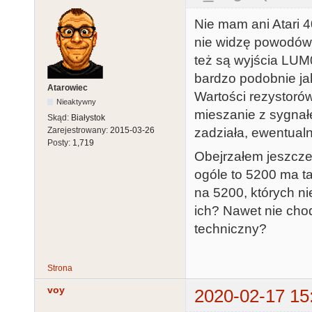
Nie mam ani Atari 4
nie widzę powodów,
też są wyjścia LUM0
bardzo podobnie ja
Atarowiec
Wartości rezystorów
Nieaktywny
mieszanie z sygnał
Skąd:
Białystok
Zarejestrowany:
2015-03-26
zadziała, ewentualn
Posty:
1,719
Obejrzałem jeszcze 
ogóle to 5200 ma ta
na 5200, których n
ich? Nawet nie chodz
techniczny?
Strona
voy
2020-02-17 15