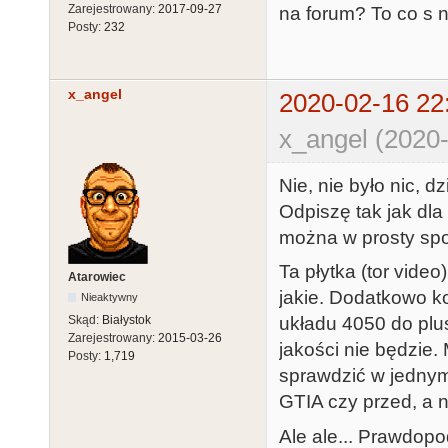
Zarejestrowany:
2017-09-27
na forum? To co s
Posty:
232
x_angel
2020-02-16 22
x_angel (2020-
Nie, nie było nic, dz
Odpiszę tak jak dla
można w prosty spo
Ta płytka (tor video)
Atarowiec
jakie. Dodatkowo k
Nieaktywny
Skąd:
Białystok
układu 4050 do plusa
Zarejestrowany:
2015-03-26
jakości nie będzie.
Posty:
1,719
sprawdzić w jednym 
GTIA czy przed, a 
Ale ale... Prawdop