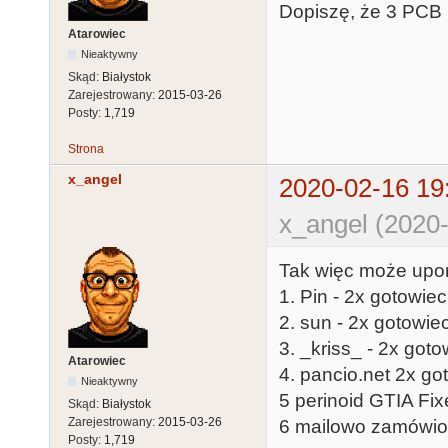
Dopiszę, że 3 PCB 
Atarowiec
Nieaktywny
Skąd:
Białystok
Zarejestrowany:
2015-03-26
Posty:
1,719
Strona
x_angel
2020-02-16 19
x_angel (2020-
Tak więc może upo
1. Pin - 2x gotowie
2. sun - 2x gotowie
3. _kriss_ - 2x go
Atarowiec
4. pancio.net 2x go
Nieaktywny
5 perinoid GTIA Fixe
Skąd:
Białystok
Zarejestrowany:
2015-03-26
6 mailowo zamówione
Posty:
1,719