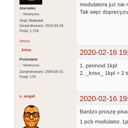
modulatora już nie 
Atarowiec
Tak więc doprecyzuj
Nieaktywny
Skąd:
Białystok
Zarejestrowany:
2015-03-26
Posty:
1,719
Strona
_kriss_
2020-02-16 19
Pretendent
1. perinoid 1kpl
Nieaktywny
Zarejestrowany:
2004-05-31
2. _kriss_ 1kpl + 2 
Posty:
179
x_angel
2020-02-16 19
Bardzo proszę pisać
1 pcb modulator, 1pc