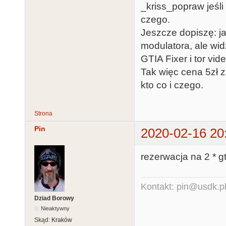
_kriss_popraw jeśli
czego.
Jeszcze dopiszę: j
modulatora, ale wid
GTIA Fixer i tor vi
Tak więc cena 5zł z
kto co i czego.
Strona
Pin
2020-02-16 20
rezerwacja na 2 * g
Kontakt: pin@usdk.p
Dziad Borowy
Nieaktywny
Skąd:
Kraków