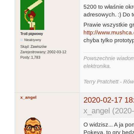
5200 to właśnie ok
adresowych. :) Do t
Prawie wszystkie gry
http://www.mushca.c
Troll pigwowy
chyba tylko protot
Nieaktywny
Skąd:
Zawiszów
Zarejestrowany:
2002-03-12
Posty:
1,783
Powszechnie wiadomo,
elektronika.
Terry Pratchett - Ró
x_angel
2020-02-17 18
x_angel (2020-
O widzisz... A ja p
Pokeya, to gry będz