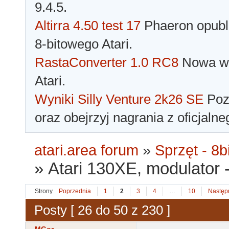
9.4.5.
Altirra 4.50 test 17
Phaeron opubli
8-bitowego Atari.
RastaConverter 1.0 RC8
Nowa wer
Atari.
Wyniki Silly Venture 2k26 SE
Pozn
oraz obejrzyj nagrania z oficjaln
atari.area forum
»
Sprzęt - 8bi
»
Atari 130XE, modulator 
Strony
Poprzednia
1
2
3
4
…
10
Następ
Posty [ 26 do 50 z 230 ]