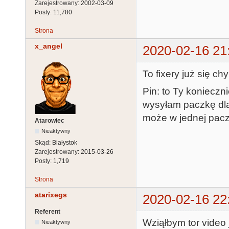
Zarejestrowany:
2002-03-09
Posty:
11,780
Strona
x_angel
2020-02-16 21
To fixery już się c
Pin: to Ty konieczni
wysyłam paczkę dla
może w jednej pac
Atarowiec
Nieaktywny
Skąd:
Białystok
Zarejestrowany:
2015-03-26
Posty:
1,719
Strona
atarixegs
2020-02-16 22
Referent
Wziąłbym tor video 
Nieaktywny