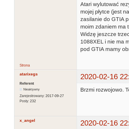
Atari wylutować rez
mojej płytce (jest 
zasilanie do GTIA p
moim zdaniem ma to
Widzę jeszcze trze
1088XEL i nie ma m
pod GTIA mamy ob
Strona
atarixegs
2020-02-16 22
Referent
Brzmi rozwojowo. To
Nieaktywny
Zarejestrowany:
2017-09-27
Posty:
232
x_angel
2020-02-16 22