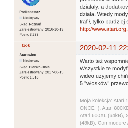
działały, a dodatko
Podkasetarz
działa. Wtedy modyfi
Nieaktywny
trafił, tylko bardzi
Skąd:
Poznań
http://www.atari.or
Zarejestrowany:
2016-10-13
Posty:
3,233
_tzok_
2020-02-11 22
Atarowiec
Warto też wspomnie
Nieaktywny
Skąd:
Bielsko-Biała
Wszystkie te modyfi
Zarejestrowany:
2017-06-15
wideo użyjemy chiń
Posty:
1,516
5 "włosków" przewo
Moja kolekcja: Atar
ONCE+), Atari 800X
Atari 600XL (64kB)
(48kB), Commodore