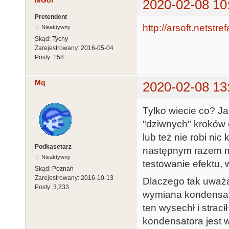
MGor
2020-02-08 10
Pretendent
http://arsoft.netstre
Nieaktywny
Skąd:
Tychy
Zarejestrowany:
2016-05-04
Posty:
158
Mq
2020-02-08 13
Tylko wiecie co? J
"dziwnych" kroków 
lub też nie robi n
Podkasetarz
następnym razem ma
Nieaktywny
testowanie efektu, 
Skąd:
Poznań
Zarejestrowany:
2016-10-13
Dlaczego tak uważ
Posty:
3,233
wymiana kondensato
ten wysechł i strac
kondensatora jest w