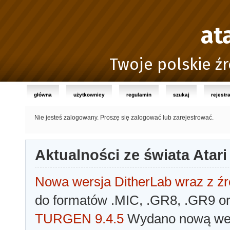
at
Twoje polskie źr
główna
użytkownicy
regulamin
szukaj
rejestr
Nie jesteś zalogowany.
Proszę się zalogować lub zarejestrować.
Aktualności ze świata Atari
Nowa wersja DitherLab wraz z źr
do formatów .MIC, .GR8, .GR9 o
TURGEN 9.4.5
Wydano nową wer