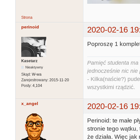
Strona
perinoid
2020-02-16 19
Poproszę 1 komplet
Kasetarz
Pamięć studenta ma c
Nieaktywny
jednocześnie nic nie
Skąd:
W-wa
- Kilka(naście?) pude
Zarejestrowany:
2015-11-20
Posty:
4,104
wszystkimi rządzić.
x_angel
2020-02-16 19
Perinoid: te małe pł
stronie tego wątku,
że działa. Więc jak 