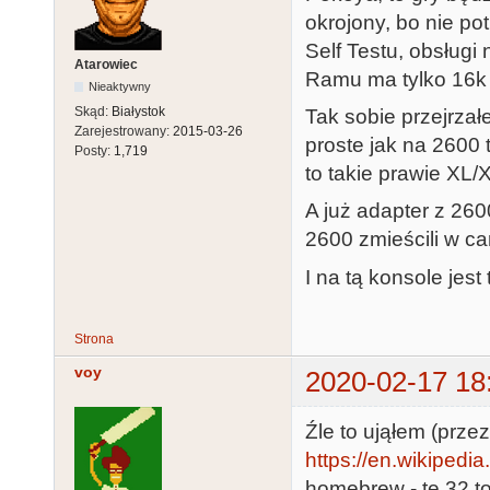
okrojony, bo nie po
Self Testu, obsługi
Atarowiec
Ramu ma tylko 16k 
Nieaktywny
Skąd:
Białystok
Tak sobie przejrzał
Zarejestrowany:
2015-03-26
proste jak na 2600 t
Posty:
1,719
to takie prawie XL/X
A już adapter z 2600
2600 zmieścili w car
I na tą konsole jest
Strona
voy
2020-02-17 18
Źle to ująłem (przez
https://en.wikipedi
homebrew - te 32 t