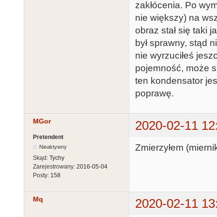
zakłócenia. Po wym
nie większy) na wsz
obraz stał się taki 
był sprawny, stąd n
nie wyrzuciłeś jes
pojemność, może si
ten kondensator jes
poprawę.
MGor
2020-02-11 12
Pretendent
Zmierzyłem (miern
Nieaktywny
Skąd:
Tychy
Zarejestrowany:
2016-05-04
Posty:
158
Mq
2020-02-11 13