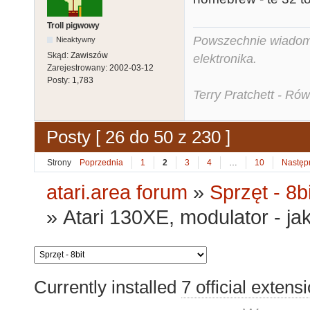
Troll pigwowy
Powszechnie wiadomo,
Nieaktywny
Skąd:
Zawiszów
elektronika.
Zarejestrowany:
2002-03-12
Posty:
1,783
Terry Pratchett - Ró
Posty [ 26 do 50 z 230 ]
Strony
Poprzednia
1
2
3
4
…
10
Następ
atari.area forum
»
Sprzęt - 8bi
»
Atari 130XE, modulator - j
Currently installed
7 official extens