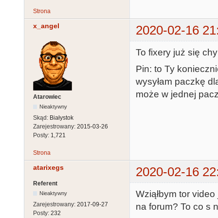
Strona
x_angel
2020-02-16 21
To fixery już się c
Pin: to Ty konieczni
wysyłam paczkę dla
może w jednej pac
Atarowiec
Nieaktywny
Skąd:
Białystok
Zarejestrowany:
2015-03-26
Posty:
1,721
Strona
atarixegs
2020-02-16 22
Referent
Wziąłbym tor video 
Nieaktywny
Zarejestrowany:
2017-09-27
na forum? To co s
Posty:
232