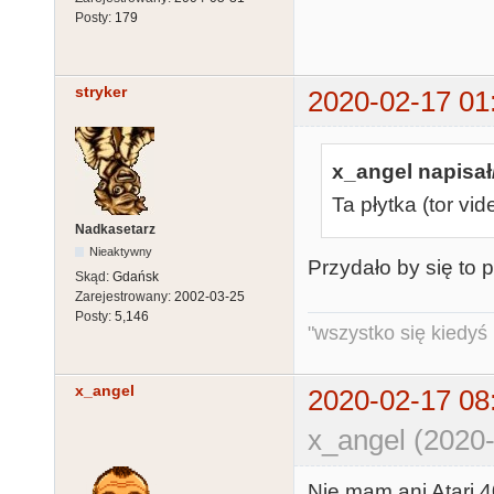
Posty:
179
stryker
2020-02-17 01
x_angel napisał
Ta płytka (tor vid
Nadkasetarz
Nieaktywny
Przydało by się to 
Skąd:
Gdańsk
Zarejestrowany:
2002-03-25
Posty:
5,146
"wszystko się kiedyś k
x_angel
2020-02-17 08
x_angel (2020-
Nie mam ani Atari 4