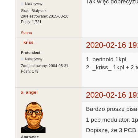
Tak więc doprecyzuj
Nieaktywny
Skąd:
Białystok
Zarejestrowany:
2015-03-26
Posty:
1,721
Strona
_kriss_
2020-02-16 19
Pretendent
1. perinoid 1kpl
Nieaktywny
Zarejestrowany:
2004-05-31
2. _kriss_ 1kpl + 2 
Posty:
179
x_angel
2020-02-16 19
Bardzo proszę pisać
1 pcb modulator, 1pc
Dopiszę, że 3 PCB 
Atarowiec