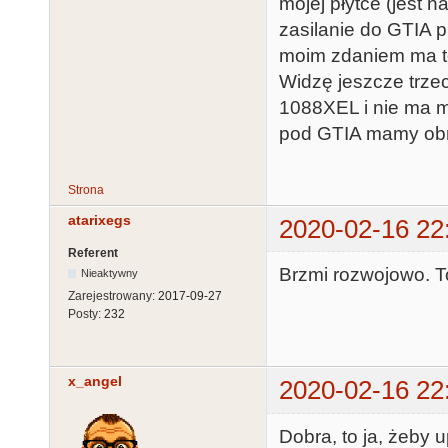
mojej płytce (jest 
zasilanie do GTIA p
moim zdaniem ma to
Widzę jeszcze trze
1088XEL i nie ma m
pod GTIA mamy ob
Strona
atarixegs
2020-02-16 22
Referent
Brzmi rozwojowo. To
Nieaktywny
Zarejestrowany:
2017-09-27
Posty:
232
x_angel
2020-02-16 22
Dobra, to ja, żeby