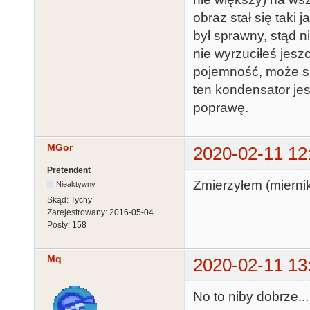
obraz stał się taki 
był sprawny, stąd n
nie wyrzuciłeś jes
pojemność, może si
ten kondensator jes
poprawę.
MGor
2020-02-11 12
Pretendent
Zmierzyłem (miern
Nieaktywny
Skąd:
Tychy
Zarejestrowany:
2016-05-04
Posty:
158
Mq
2020-02-11 13
No to niby dobrze...