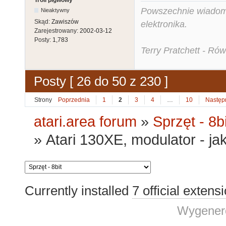
Troll pigwowy
Powszechnie wiadomo,
Nieaktywny
Skąd:
Zawiszów
elektronika.
Zarejestrowany:
2002-03-12
Posty:
1,783
Terry Pratchett - Ró
Posty [ 26 do 50 z 230 ]
Strony
Poprzednia
1
2
3
4
…
10
Następ
atari.area forum
»
Sprzęt - 8bi
»
Atari 130XE, modulator - j
Currently installed
7 official extens
Wygenero