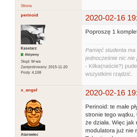
Strona
perinoid
2020-02-16 19
Poproszę 1 komplet
Kasetarz
Pamięć studenta ma c
Aktywny
jednocześnie nic nie
Skąd:
W-wa
- Kilka(naście?) pude
Zarejestrowany:
2015-11-20
Posty:
4,108
wszystkimi rządzić.
x_angel
2020-02-16 19
Perinoid: te małe pł
stronie tego wątku,
że działa. Więc jak 
modulatora już nie 
Atarowiec