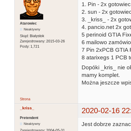
1. Pin - 2x gotowie
2. sun - 2x gotowie
3. _kriss_ - 2x go
Atarowiec
4. pancio.net 2x go
Nieaktywny
5 perinoid GTIA Fixe
Skąd:
Białystok
Zarejestrowany:
2015-03-26
6 mailowo zamówione
Posty:
1,721
7 Pin 2xPCB GTIA 
8 atarixegs 1 PCB t
Dopóki _kris_ nie ok
mamy komplet.
Można jeszcze wpis
Strona
_kriss_
2020-02-16 22
Pretendent
Jest dobrze zaznacz
Nieaktywny
Zarejestrowany:
2004-05-31