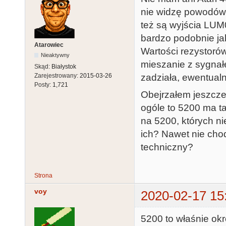
nie widzę powodów,
też są wyjścia LUM0
bardzo podobnie ja
Atarowiec
Wartości rezystorów
Nieaktywny
mieszanie z sygnał
Skąd:
Białystok
Zarejestrowany:
2015-03-26
zadziała, ewentualn
Posty:
1,721
Obejrzałem jeszcze 
ogóle to 5200 ma ta
na 5200, których n
ich? Nawet nie chodz
techniczny?
Strona
voy
2020-02-17 15
5200 to właśnie ok