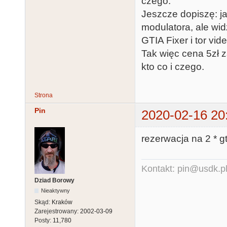
czego.
Jeszcze dopiszę: j
modulatora, ale wid
GTIA Fixer i tor vi
Tak więc cena 5zł z
kto co i czego.
Strona
Pin
2020-02-16 20
rezerwacja na 2 * g
Kontakt: pin@usdk.p
Dziad Borowy
Nieaktywny
Skąd:
Kraków
Zarejestrowany:
2002-03-09
Posty:
11,780