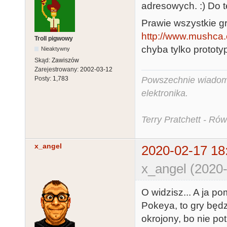
adresowych. :) Do t
Prawie wszystkie gry
http://www.mushca.c
Troll pigwowy
chyba tylko protot
Nieaktywny
Skąd:
Zawiszów
Zarejestrowany:
2002-03-12
Posty:
1,783
Powszechnie wiadomo,
elektronika.
Terry Pratchett - Ró
x_angel
2020-02-17 18
x_angel (2020-
O widzisz... A ja p
Pokeya, to gry będz
okrojony, bo nie po