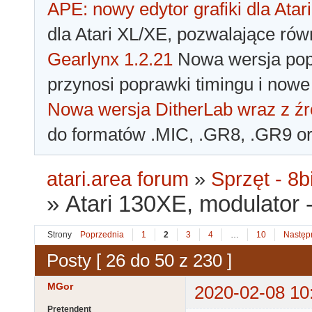
APE: nowy edytor grafiki dla Atari
dla Atari XL/XE, pozwalające rów
Gearlynx 1.2.21
Nowa wersja popu
przynosi poprawki timingu i nowe
Nowa wersja DitherLab wraz z źr
do formatów .MIC, .GR8, .GR9 o
atari.area forum
»
Sprzęt - 8bi
»
Atari 130XE, modulator 
Strony
Poprzednia
1
2
3
4
…
10
Następ
Posty [ 26 do 50 z 230 ]
MGor
2020-02-08 10
Pretendent