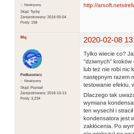
http://arsoft.netstre
Nieaktywny
Skąd:
Tychy
Zarejestrowany:
2016-05-04
Posty:
158
Mq
2020-02-08 13
Tylko wiecie co? J
"dziwnych" kroków 
lub też nie robi n
Podkasetarz
następnym razem ma
Nieaktywny
testowanie efektu, 
Skąd:
Poznań
Zarejestrowany:
2016-10-13
Dlaczego tak uważ
Posty:
3,234
wymiana kondensato
ten wysechł i strac
kondensatora jest w
zakłócenia. Po wym
nie większy) na wsz