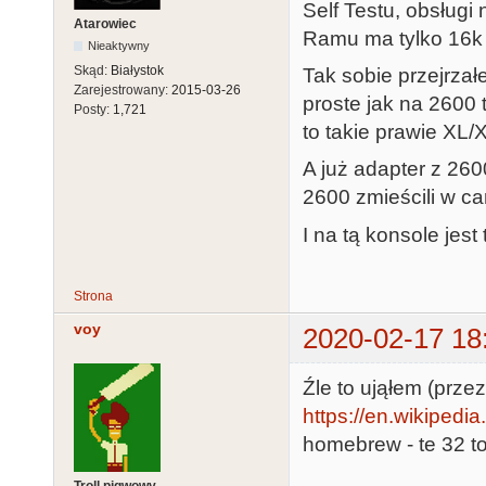
Self Testu, obsługi
Atarowiec
Ramu ma tylko 16k 
Nieaktywny
Skąd:
Białystok
Tak sobie przejrzał
Zarejestrowany:
2015-03-26
proste jak na 2600 t
Posty:
1,721
to takie prawie XL/X
A już adapter z 2600
2600 zmieścili w car
I na tą konsole jest
Strona
voy
2020-02-17 18
Źle to ująłem (przez
https://en.wikipedi
homebrew - te 32 t