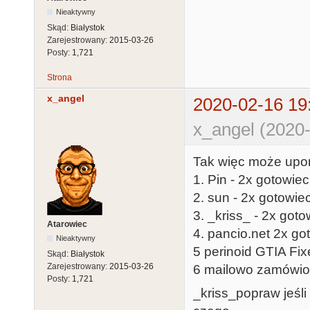
Nieaktywny
Skąd:
Białystok
Zarejestrowany:
2015-03-26
Posty:
1,721
Strona
x_angel
2020-02-16 19
x_angel (2020-
Tak więc może upo
1. Pin - 2x gotowie
2. sun - 2x gotowie
3. _kriss_ - 2x go
Atarowiec
4. pancio.net 2x go
Nieaktywny
5 perinoid GTIA Fixe
Skąd:
Białystok
Zarejestrowany:
2015-03-26
6 mailowo zamówione
Posty:
1,721
_kriss_popraw jeśli