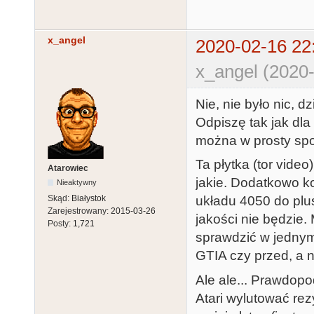
x_angel
2020-02-16 22
x_angel (2020-
Nie, nie było nic, dz
Odpiszę tak jak dla
można w prosty spo
Ta płytka (tor video)
Atarowiec
jakie. Dodatkowo k
Nieaktywny
Skąd:
Białystok
układu 4050 do plusa
Zarejestrowany:
2015-03-26
jakości nie będzie.
Posty:
1,721
sprawdzić w jednym 
GTIA czy przed, a 
Ale ale... Prawdop
Atari wylutować rez