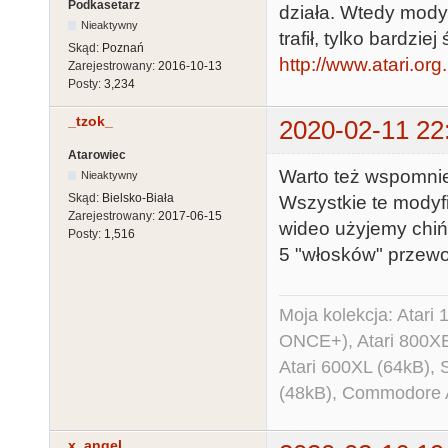
Podkasetarz
działa. Wtedy modyfi
Nieaktywny
trafił, tylko bardzi
Skąd:
Poznań
http://www.atari.or
Zarejestrowany:
2016-10-13
Posty:
3,234
_tzok_
2020-02-11 22
Atarowiec
Warto też wspomnie
Nieaktywny
Skąd:
Bielsko-Biała
Wszystkie te modyfi
Zarejestrowany:
2017-06-15
wideo użyjemy chiń
Posty:
1,516
5 "włosków" przewo
Moja kolekcja: Atar
ONCE+), Atari 800X
Atari 600XL (64kB)
(48kB), Commodore
x_angel