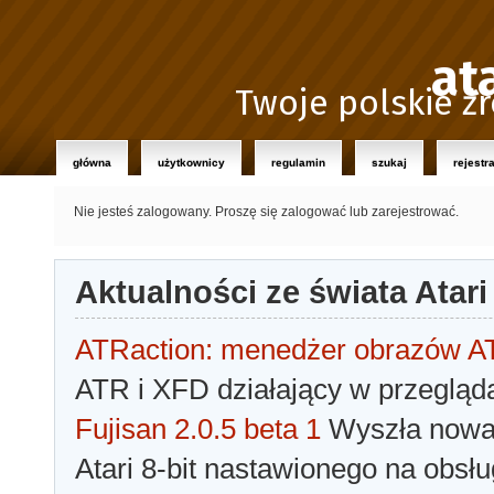
at
Twoje polskie źr
główna
użytkownicy
regulamin
szukaj
rejestr
Nie jesteś zalogowany.
Proszę się zalogować lub zarejestrować.
Aktualności ze świata Atari
ATRaction: menedżer obrazów 
ATR i XFD działający w przegląda
Fujisan 2.0.5 beta 1
Wyszła nowa 
Atari 8-bit nastawionego na obsłu