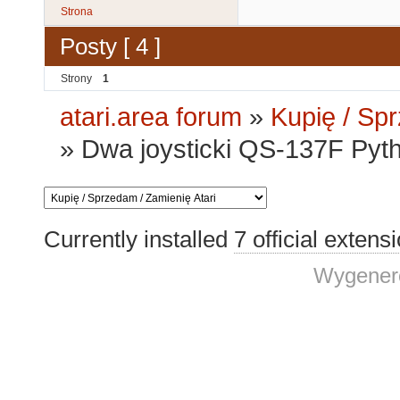
Strona
Posty [ 4 ]
Strony
1
atari.area forum
»
Kupię / Sp
»
Dwa joysticki QS-137F Pyt
Currently installed
7 official extens
Wygenero