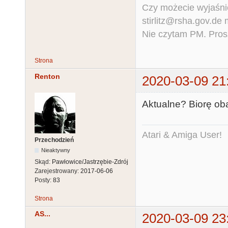
Czy możecie wyjaśnić
stirlitz@rsha.gov.de
Nie czytam PM. Pros
Strona
Renton
2020-03-09 21
Aktualne? Biorę ob
Atari & Amiga User!
Przechodzień
Nieaktywny
Skąd:
Pawłowice/Jastrzębie-Zdrój
Zarejestrowany:
2017-06-06
Posty:
83
Strona
AS...
2020-03-09 23