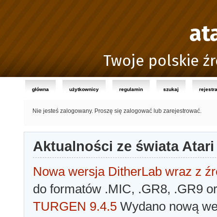
at
Twoje polskie źr
główna
użytkownicy
regulamin
szukaj
rejestr
Nie jesteś zalogowany.
Proszę się zalogować lub zarejestrować.
Aktualności ze świata Atari
Nowa wersja DitherLab wraz z źr
do formatów .MIC, .GR8, .GR9 o
TURGEN 9.4.5
Wydano nową wer