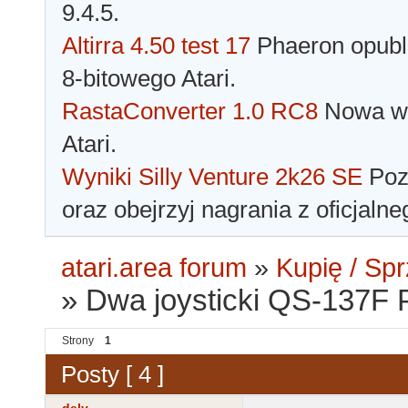
9.4.5.
Altirra 4.50 test 17
Phaeron opubli
8-bitowego Atari.
RastaConverter 1.0 RC8
Nowa wer
Atari.
Wyniki Silly Venture 2k26 SE
Pozn
oraz obejrzyj nagrania z oficjaln
atari.area forum
»
Kupię / Sp
»
Dwa joysticki QS-137F 
Strony
1
Posty [ 4 ]