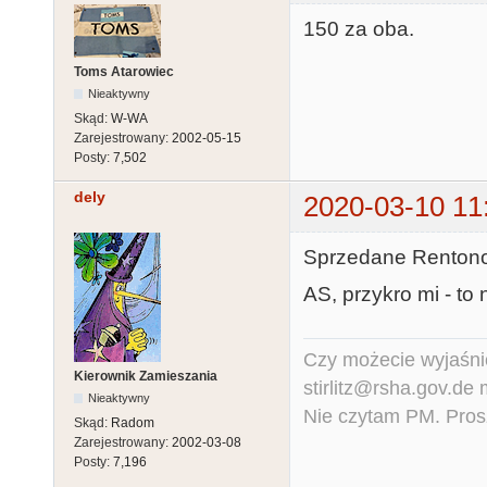
150 za oba.
Toms Atarowiec
Nieaktywny
Skąd:
W-WA
Zarejestrowany:
2002-05-15
Posty:
7,502
dely
2020-03-10 11
Sprzedane Rentono
AS, przykro mi - to n
Czy możecie wyjaśnić
Kierownik Zamieszania
stirlitz@rsha.gov.de
Nieaktywny
Nie czytam PM. Pros
Skąd:
Radom
Zarejestrowany:
2002-03-08
Posty:
7,196