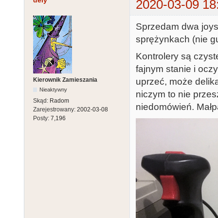
dely
2020-03-09 18
Sprzedam dwa joyst
sprężynkach (nie g
Kontrolery są czyst
fajnym stanie i ocz
uprzeć, może delika
Kierownik Zamieszania
Nieaktywny
niczym to nie przes
Skąd:
Radom
niedomówień. Małpa
Zarejestrowany:
2002-03-08
Posty:
7,196