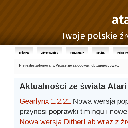
at
Twoje polskie źr
główna
użytkownicy
regulamin
szukaj
rejestr
Nie jesteś zalogowany.
Proszę się zalogować lub zarejestrować.
Aktualności ze świata Atari
Gearlynx 1.2.21
Nowa wersja popu
przynosi poprawki timingu i nowe
Nowa wersja DitherLab wraz z źr