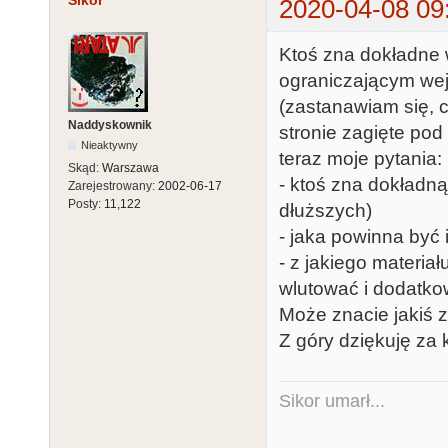
Sikor
2020-04-08 09
Ktoś zna dokładne 
ograniczającym wej
(zastanawiam się, 
Naddyskownik
stronie zagięte pod
Nieaktywny
teraz moje pytania:
Skąd:
Warszawa
- ktoś zna dokładną
Zarejestrowany:
2002-06-17
Posty:
11,122
dłuższych)
- jaka powinna być
- z jakiego materia
wlutować i dodatk
Może znacie jakiś 
Z góry dziękuję za
Sikor umarł...