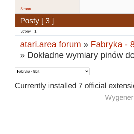
Strona
Posty [ 3 ]
Strony
1
atari.area forum
»
Fabryka - 8
»
Dokładne wymiary pinów d
Currently installed
7 official extens
Wygenero