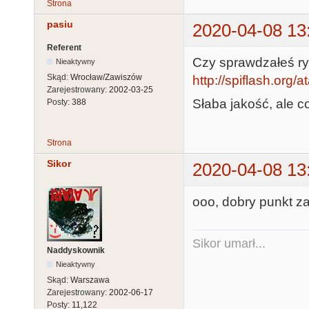
Strona
pasiu
2020-04-08 13
Referent
Czy sprawdzałeś ry
Nieaktywny
Skąd:
Wrocław/Zawiszów
http://spiflash.org/a
Zarejestrowany:
2002-03-25
Słaba jakość, ale c
Posty:
388
Strona
Sikor
2020-04-08 13
ooo, dobry punkt za
Sikor umarł...
Naddyskownik
Nieaktywny
Skąd:
Warszawa
Zarejestrowany:
2002-06-17
Posty:
11,122