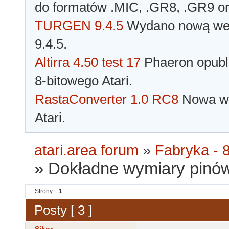
do formatów .MIC, .GR8, .GR9 o
TURGEN 9.4.5
Wydano nową wer
9.4.5.
Altirra 4.50 test 17
Phaeron opubli
8-bitowego Atari.
RastaConverter 1.0 RC8
Nowa wer
Atari.
atari.area forum
»
Fabryka - 8
»
Dokładne wymiary pinó
Strony
1
Posty [ 3 ]