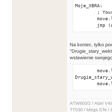
Moje_XBRA:

        ; Your routine here.

        move.l  Moje_stary_wektor,a0

        jm
Na koniec, tylko p
"Drugie_stary_wekto
wstawienie swojeg
        move.l    
Drugie_stary_
      
ATW800/2 / Atari V4sa 
TT030 / Mega STe / 