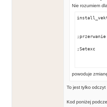
Nie rozumiem dla
install_vekt
                move.l   
                move.w    #29,
;przerwanie
                move.w    #5,
;Setexc

                trap
powoduje zmianę 
To jest tylko odczy
Kod poniżej podcze