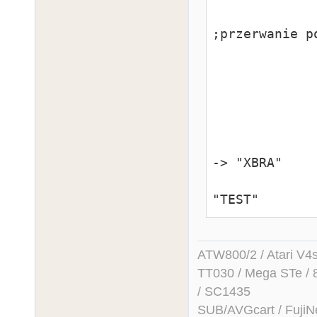
                move.w    #29,-(sp) 
;przerwanie po
                move.w    #5,-(sp)       
                trap    
                addq.l    
                move.l    
                lea    -12(A0),A1    ; XBRA
-> "XBRA"

                lea    -8(A0),A2     ; XBR
"TEST"
ATW800/2 / Atari V4sa 
TT030 / Mega STe / 
/ SC1435
SUB/AVGcart / FujiN