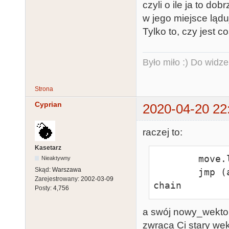
czyli o ile ja to d
w jego miejsce ląd
Tylko to, czy jest c
Było miło :) Do widze
Strona
Cyprian
2020-04-20 22
raczej to:
Kasetarz
        move.l  stary_wektor,a0

Nieaktywny
Skąd:
Warszawa
        jmp (a0)        ; Link to next vector in 
Zarejestrowany:
2002-03-09
chain
Posty:
4,756
a swój nowy_wektor
zwraca Ci stary wek