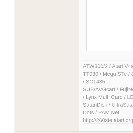
                move.l    #vekt_new,
                
                dc.l        "
                dc.l        "
vekt_old:    
vekt_new:    
ATW800/2 / Atari V4sa 
routine aktivi
TT030 / Mega STe / 
                move.l        vekt_old,a0 
/ SC1435
alten sp resta
SUB/AVGcart / FujiN
vekt_exit:   
/ Lynx Multi Card /
SatanDisk / UltraSat
Dots / PAM Net
http://260ste.atari.or