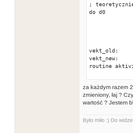
; teoretyczni
do d0

                addq.l    #8,sp   
                
                dc.l        "
                dc.l        "
vekt_old:    
vekt_new:    
routine aktivi
                move.l        vekt_old,a0 
alten sp resta
za każdym razem 2 
vekt_exit:   
zmieniony, łaj ? Cz
wartość ? Jestem bl
Było miło :) Do widze