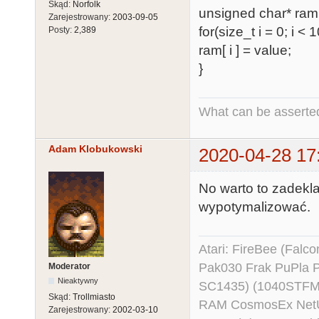
Skąd:
Norfolk
unsigned char* ram
Zarejestrowany:
2003-09-05
for(size_t i = 0; i < 
Posty:
2,389
ram[ i ] = value;
}
What can be asserted
Adam Klobukowski
2020-04-28 17
No warto to zadekla
wypotymalizować.
Atari: FireBee (Fal
Pak030 Frak PuPla
Moderator
Nieaktywny
SC1435) (1040STFM
Skąd:
Trollmiasto
RAM CosmosEx NetU
Zarejestrowany:
2002-03-10