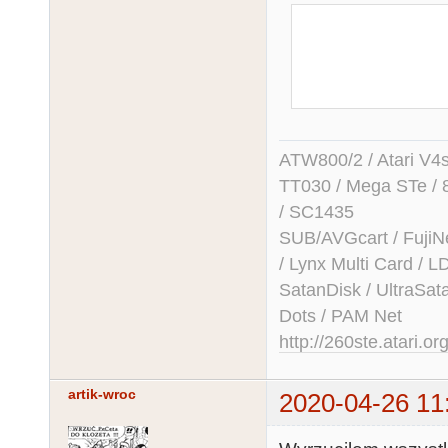
                move.l    
                move.l    -4(A0),ve
ATW800/2 / Atari V4sa 
TT030 / Mega STe / 
/ SC1435
SUB/AVGcart / FujiN
/ Lynx Multi Card /
SatanDisk / UltraSat
Dots / PAM Net
http://260ste.atari.or
artik-wroc
2020-04-26 11