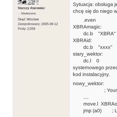
Sytuacja: obsługa 
Starszy Atarowiec
chcę się do niego w
Nieaktywny
.even
Skąd:
Wrocław
Zarejestrowany:
2005-09-12
XBRAmagic:
Posty:
2,059
dc.b "XBRA"
XBRAid:
dc.b "xxxx" ; Yo
stary_wektor:
dc.l 0 ;Kolejn
systemowego przed
kod instalacyjny.
nowy_wektor:
; Your rout
....
move.l XBRAol
jmp (a0) ; Link 