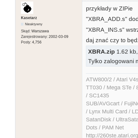
przykłady w ZIPie
Kasetarz
"XBRA_ADD.s" dod
Nieaktywny
"XBRA_INS.s" wstrz
Skąd:
Warszawa
Zarejestrowany:
2002-03-09
daj znać czy to będ
Posty:
4,756
XBRA.zip
1.62 kb,
Tylko zalogowani m
ATW800/2 / Atari V4sa 
TT030 / Mega STe / 
/ SC1435
SUB/AVGcart / FujiN
/ Lynx Multi Card /
SatanDisk / UltraSat
Dots / PAM Net
http://260ste.atari.or