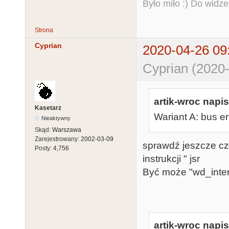
Było miło :) Do widze
Strona
Cyprian
2020-04-26 09
Cyprian (2020-
artik-wroc napis
Kasetarz
Wariant A: bus er
Nieaktywny
Skąd:
Warszawa
Zarejestrowany:
2002-03-09
sprawdź jeszcze cz
Posty:
4,756
instrukcji " jsr w
Być może "wd_inter
artik-wroc napis