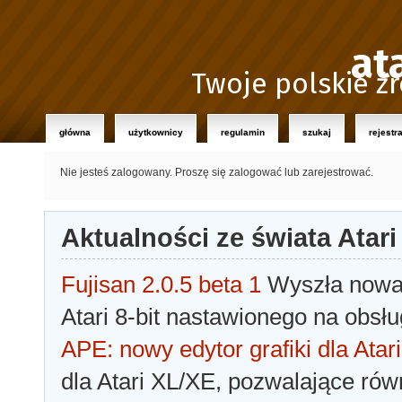
at
Twoje polskie źr
główna
użytkownicy
regulamin
szukaj
rejestr
Nie jesteś zalogowany.
Proszę się zalogować lub zarejestrować.
Aktualności ze świata Atari
Fujisan 2.0.5 beta 1
Wyszła nowa 
Atari 8-bit nastawionego na obsłu
APE: nowy edytor grafiki dla Atari
dla Atari XL/XE, pozwalające rów