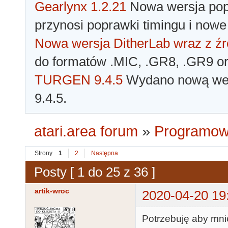
Gearlynx 1.2.21
Nowa wersja popu
przynosi poprawki timingu i nowe
Nowa wersja DitherLab wraz z źr
do formatów .MIC, .GR8, .GR9 o
TURGEN 9.4.5
Wydano nową wer
9.4.5.
atari.area forum
»
Programowa
Strony
1
2
Następna
Posty [ 1 do 25 z 36 ]
artik-wroc
2020-04-20 19
Potrzebuję aby mnie 