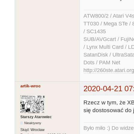
ATW800/2 / Atari V4sa 
TT030 / Mega STe / 
/ SC1435
SUB/AVGcart / FujiN
/ Lynx Multi Card /
SatanDisk / UltraSat
Dots / PAM Net
http://260ste.atari.or
artik-wroc
2020-04-21 07
Rzecz w tym, że XB
się dostosować do j
Starszy Atarowiec
Nieaktywny
Było miło :) Do widze
Skąd:
Wrocław