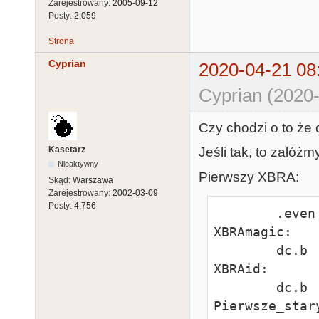
Zarejestrowany:
2005-09-12
Posty:
2,059
Strona
Cyprian
2020-04-21 08
Cyprian (2020-
Czy chodzi o to że
Kasetarz
Jeśli tak, to załóż
Nieaktywny
Pierwszy XBRA:
Skąd:
Warszawa
Zarejestrowany:
2002-03-09
Posty:
4,756
        .even

XBRAmagic:

        dc.b    "XBRA"

XBRAid:

        dc.b    "PxID"

Pierwsze_stary