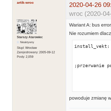
artik-wroc
2020-04-26 09
wroc (2020-04
Wariant A: bus error
Nie rozumiem dlacz
Starszy Atarowiec
Nieaktywny
install_vekt:

Skąd:
Wrocław
                move.l    #-1,
Zarejestrowany:
2005-09-12
Posty:
2,059
                move.w    #29,-(sp) 
;przerwanie po
                move.w    #5,-(sp)       
                trap    
powoduje zmianę wa