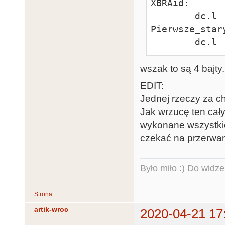
XBRAid:

        dc.l    "PxID"

Pierwsze_stary
       
wszak to są 4 bajty.
EDIT:
Jednej rzeczy za c
Jak wrzucę ten cały
wykonane wszystkie 
czekać na przerwani
Było miło :) Do widze
Strona
artik-wroc
2020-04-21 17