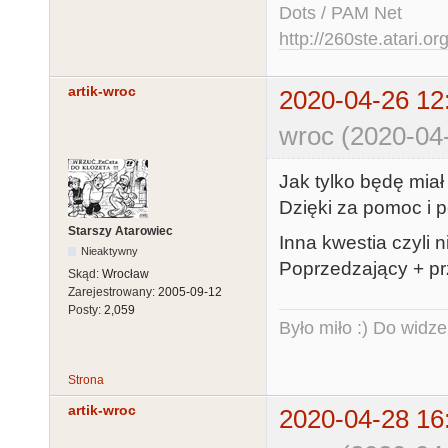
Dots / PAM Net
http://260ste.atari.or
artik-wroc
2020-04-26 12
wroc (2020-04
Jak tylko będę miał
Dzięki za pomoc i p
Starszy Atarowiec
Inna kwestia czyli n
Nieaktywny
Poprzedzający + pr
Skąd:
Wrocław
Zarejestrowany:
2005-09-12
Posty:
2,059
Było miło :) Do widze
Strona
artik-wroc
2020-04-28 16