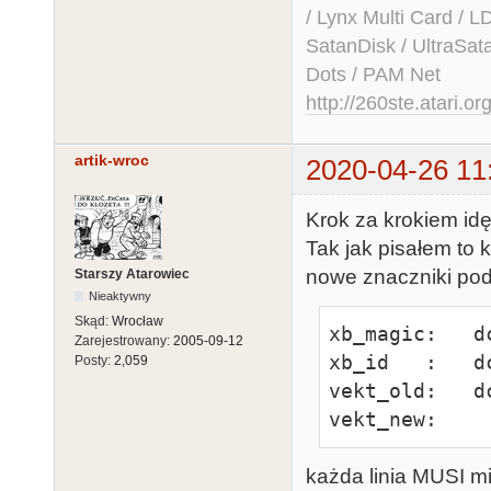
/ Lynx Multi Card /
SatanDisk / UltraSat
Dots / PAM Net
http://260ste.atari.or
artik-wroc
2020-04-26 11
Krok za krokiem idę
Tak jak pisałem to 
nowe znaczniki po
Starszy Atarowiec
Nieaktywny
Skąd:
Wrocław
xb_magic:   dc
Zarejestrowany:
2005-09-12
xb_id   :   d
Posty:
2,059
vekt_old:   d
vekt_new:
każda linia MUSI mi