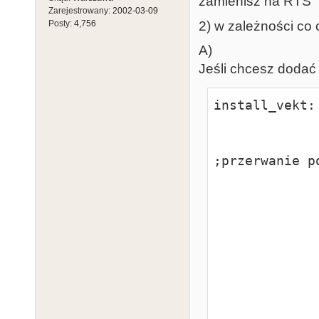
zamienisz na RTS
Zarejestrowany:
2002-03-09
2) w zależności co
Posty:
4,756
A)
Jeśli chcesz dodać
install_vekt:

                pea    vek
                move.w    #29,-(sp) 
;przerwanie po
                move.w    #5,-(sp)       
                trap    
                addq.l    
                move.l    D0,ve
                