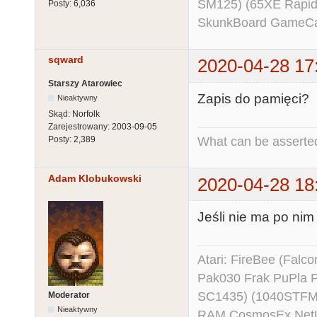
SM125) (65XE Rapi
Posty:
6,036
SkunkBoard GameCart
sqward
2020-04-28 17
Starszy Atarowiec
Zapis do pamięci?
Nieaktywny
Skąd:
Norfolk
Zarejestrowany:
2003-09-05
What can be asserted
Posty:
2,389
Adam Klobukowski
2020-04-28 18
Jeśli nie ma po nim 
Atari: FireBee (Fal
Pak030 Frak PuPla
SC1435) (1040STFM
Moderator
Nieaktywny
RAM CosmosEx NetU