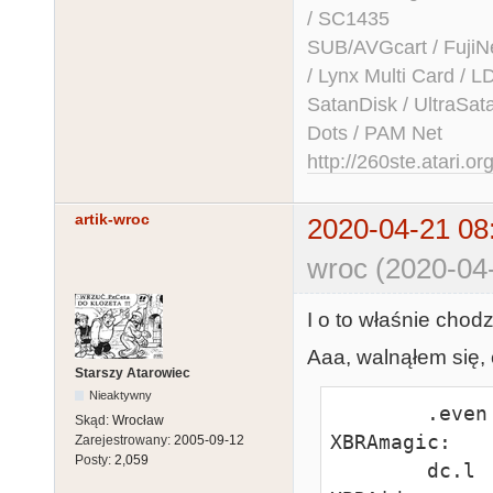
/ SC1435
SUB/AVGcart / FujiN
/ Lynx Multi Card /
SatanDisk / UltraSat
Dots / PAM Net
http://260ste.atari.or
artik-wroc
2020-04-21 08
wroc (2020-04
I o to właśnie chodz
Aaa, walnąłem się,
Starszy Atarowiec
Nieaktywny
        .even

Skąd:
Wrocław
XBRAmagic:

Zarejestrowany:
2005-09-12
Posty:
2,059
        dc.l    "XBRA"
