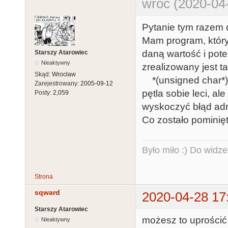
wroc (2020-04
Pytanie tym razem 
Mam program, który
daną wartość i pot
Starszy Atarowiec
Nieaktywny
zrealizowany jest ta
Skąd:
Wrocław
*(unsigned char*)(
Zarejestrowany:
2005-09-12
pętla sobie leci, al
Posty:
2,059
wyskoczyć błąd adr
Co zostało pominięt
Było miło :) Do widze
Strona
sqward
2020-04-28 17
Starszy Atarowiec
możesz to uprościć.
Nieaktywny