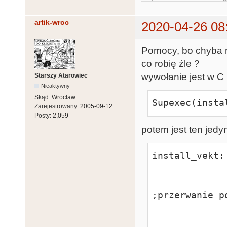
artik-wroc
2020-04-26 08
Pomocy, bo chyba mn
co robię źle ?
wywołanie jest w C
Starszy Atarowiec
Nieaktywny
Skąd:
Wrocław
Supexec(insta
Zarejestrowany:
2005-09-12
Posty:
2,059
potem jest ten jedy
install_vekt:

                move.l    #-1,
                move.w    #29,-(sp) 
;przerwanie po
                move.w    #5,-(sp)       
                trap    