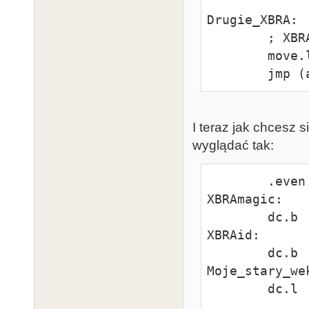
Drugie_XBRA:

        ; XBRA routine here.

        move.l  Drugie_stary_wektor,a0

        jm
I teraz jak chcesz 
wyglądać tak:
        .even

XBRAmagic:

        dc.b    "XBRA"

XBRAid:

        dc.b    "MyID"

Moje_stary_wek
        dc.l    Pierwsze_XBRA
