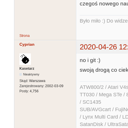
czegoś nowego nau
Było miło :) Do widze
Strona
Cyprian
2020-04-26 12
no i git :)
Kasetarz
swoją drogą co ci
Nieaktywny
Skąd:
Warszawa
Zarejestrowany:
2002-03-09
ATW800/2 / Atari V4sa 
Posty:
4,756
TT030 / Mega STe / 
/ SC1435
SUB/AVGcart / FujiN
/ Lynx Multi Card /
SatanDisk / UltraSat