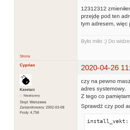
12312312 zmieniłem 
przejdę pod ten ad
tym adresem, więc 
Było miło :) Do widze
Strona
Cyprian
2020-04-26 11
czy na pewno masz 
adres systemowy.
Kasetarz
Z tego co pamiętam
Nieaktywny
Skąd:
Warszawa
Sprawdź czy pod a
Zarejestrowany:
2002-03-09
Posty:
4,756
install_vekt:

                move.l    #12312312