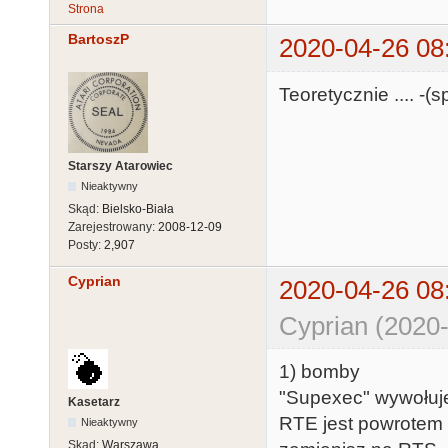
Strona
BartoszP
2020-04-26 08
Teoretycznie .... -(
Starszy Atarowiec
Nieaktywny
Skąd:
Bielsko-Biała
Zarejestrowany:
2008-12-09
Posty:
2,907
Cyprian
2020-04-26 08
Cyprian (2020-
1) bomby
"Supexec" wywołuje
Kasetarz
RTE jest powrotem 
Nieaktywny
Skąd:
Warszawa