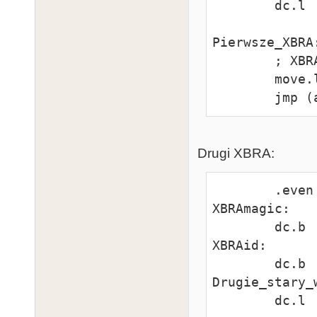
        dc.l    XBRA_System

Pierwsze_XBRA:
        ; XBRA routine here.

        move.l  Pierwsze_stary_wektor,a0

        jm
Drugi XBRA:
        .even

XBRAmagic:

        dc.b    "XBRA"

XBRAid:

        dc.b    "DrID"

Drugie_stary_w
        dc.l    Pierwsze_XBRA
