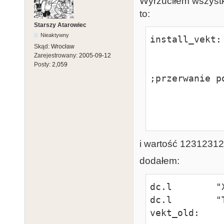
Wyrzuciłem wszystk
to:
Starszy Atarowiec
Nieaktywny
install_vekt:

Skąd:
Wrocław
                move.l    #12312312
Zarejestrowany:
2005-09-12
                move.w    #29,-(sp) 
Posty:
2,059
;przerwanie po
                move.w    #5,-(sp)       
                trap    
i wartość 12312312
dodałem:
dc.l        "X
dc.l        "T
vekt_old:    