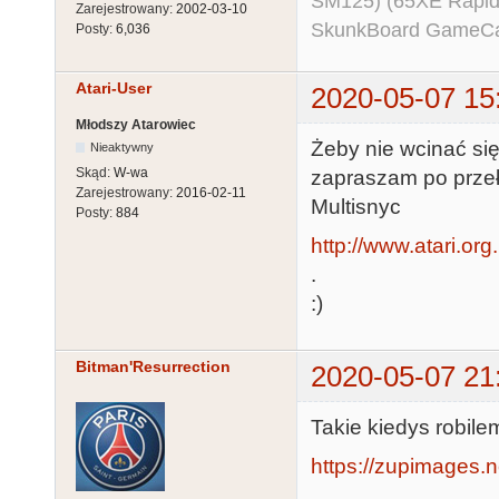
SM125) (65XE Rapi
Zarejestrowany:
2002-03-10
SkunkBoard GameCart
Posty:
6,036
Atari-User
2020-05-07 15
Młodszy Atarowiec
Żeby nie wcinać się
Nieaktywny
Skąd:
W-wa
zapraszam po przeł
Zarejestrowany:
2016-02-11
Multisnyc
Posty:
884
http://www.atari.or
.
:)
Bitman'Resurrection
2020-05-07 21
Takie kiedys robile
https://zupimages.