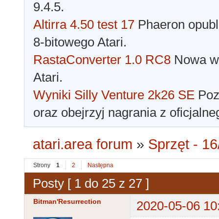
9.4.5.
Altirra 4.50 test 17
Phaeron opubli
8-bitowego Atari.
RastaConverter 1.0 RC8
Nowa wer
Atari.
Wyniki Silly Venture 2k26 SE
Pozn
oraz obejrzyj nagrania z oficjaln
atari.area forum
»
Sprzęt - 16
Strony
1
2
Następna
Posty [ 1 do 25 z 27 ]
Bitman'Resurrection
2020-05-06 10