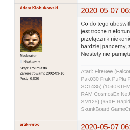
Adam Klobukowski
2020-05-07 06
Co do tego ubeswitha
jest trochę niefort
przełącznik niekoni
bardziej pancerny,
Niestety nie pamięt
Moderator
Nieaktywny
Skąd:
Trollmiasto
Atari: FireBee (Fal
Zarejestrowany:
2002-03-10
Pak030 Frak PuPla
Posty:
6,036
SC1435) (1040STFM
RAM CosmosEx NetU
SM125) (65XE Rapi
SkunkBoard GameCart
artik-wroc
2020-05-07 06