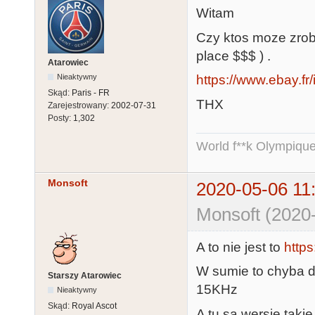
Witam
Czy ktos moze zrobi
place $$$ ) .
Atarowiec
https://www.ebay.
Nieaktywny
Skąd:
Paris - FR
THX
Zarejestrowany:
2002-07-31
Posty:
1,302
World f**k Olympique
Monsoft
2020-05-06 11
Monsoft (2020-
A to nie jest to
http
W sumie to chyba dz
Starszy Atarowiec
15KHz
Nieaktywny
Skąd:
Royal Ascot
A tu sa wersje takie