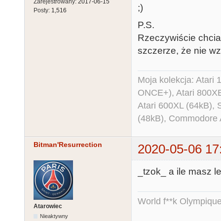
Zarejestrowany:
2017-06-15
;)
Posty:
1,516
P.S.
Rzeczywiście chciał
szczerze, że nie w
Moja kolekcja: Atar
ONCE+), Atari 800X
Atari 600XL (64kB)
(48kB), Commodore
Bitman'Resurrection
2020-05-06 17
_tzok_ a ile masz 
World f**k Olympique
Atarowiec
Nieaktywny