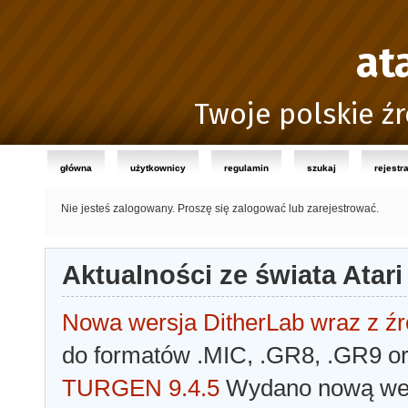
at
Twoje polskie źr
główna
użytkownicy
regulamin
szukaj
rejestr
Nie jesteś zalogowany.
Proszę się zalogować lub zarejestrować.
Aktualności ze świata Atari
Nowa wersja DitherLab wraz z źr
do formatów .MIC, .GR8, .GR9 o
TURGEN 9.4.5
Wydano nową wer