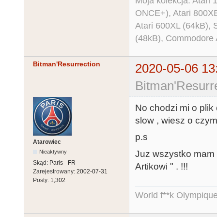
Moja kolekcja: Atar
ONCE+), Atari 800X
Atari 600XL (64kB)
(48kB), Commodore
Bitman'Resurrection
2020-05-06 13
Bitman'Resurre
No chodzi mi o plik 
slow , wiesz o czym
p.s
Atarowiec
Juz wszystko mam ,
Nieaktywny
Skąd:
Paris - FR
Artikowi " . !!!
Zarejestrowany:
2002-07-31
Posty:
1,302
World f**k Olympique