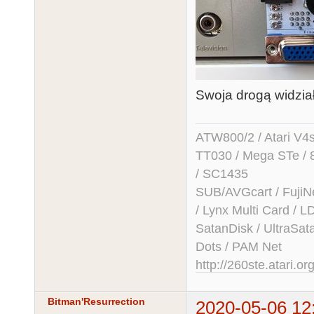
Swoja drogą widzia
ATW800/2 / Atari V4sa 
TT030 / Mega STe / 
/ SC1435
SUB/AVGcart / FujiN
/ Lynx Multi Card /
SatanDisk / UltraSat
Dots / PAM Net
http://260ste.atari.or
Bitman'Resurrection
2020-05-06 12