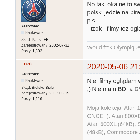
No tak lokalne to sw
polski jedzie na pir
p.s
Atarowiec
_tzok_ filmy tez ogl
Nieaktywny
Skąd:
Paris - FR
Zarejestrowany:
2002-07-31
World f**k Olympique
Posty:
1,302
_tzok_
2020-05-06 21
Atarowiec
Nie, filmy oglądam 
Nieaktywny
Skąd:
Bielsko-Biała
;) Nie mam BD, a D
Zarejestrowany:
2017-06-15
Posty:
1,516
Moja kolekcja: Atar
ONCE+), Atari 800X
Atari 600XL (64kB)
(48kB), Commodore