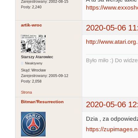
Zarejestrowany:
2002-08-15
https://www.exxosho
Posty:
2,240
artik-wroc
2020-05-06 11
http://www.atari.or
Starszy Atarowiec
Było miło :) Do widze
Nieaktywny
Skąd:
Wrocław
Zarejestrowany:
2005-09-12
Posty:
2,058
Strona
Bitman'Resurrection
2020-05-06 12
Dzia , za odpowiedz 
https://zupimages.n