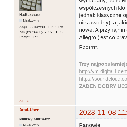
wymagany, bo to MI
współczesnych klo
jednak klasyczne o
Nadkasetarz
Nieaktywny
niezawodny), a jaki
Skąd:
już dawno nie Krakow
nowe. A przynajmnie
Zarejestrowany:
2002-11-03
Allegro (jest co pr
Posty:
5,172
Pzdrrrrr.
Trzy najpopularniej
http://ym-digital.i-de
https://soundcloud.
ŻADEN DOBRY UCZ
Strona
Atari-User
2023-11-08 11
Młodszy Atarowiec
Panowie.
Nieaktywny