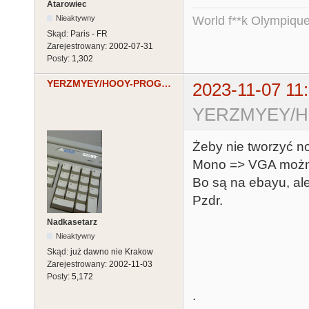
Atarowiec
Nieaktywny
World f**k Olympique
Skąd:
Paris - FR
Zarejestrowany:
2002-07-31
Posty:
1,302
YERZMYEY/HOOY-PROGRAM
2023-11-07 11
YERZMYEY/HO
Żeby nie tworzyć no
Mono => VGA możn
Bo są na ebayu, al
Pzdr.
Nadkasetarz
Nieaktywny
Skąd:
już dawno nie Krakow
Zarejestrowany:
2002-11-03
Posty:
5,172
.