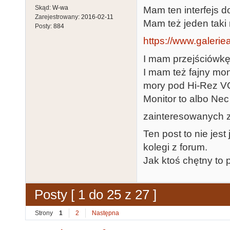
Skąd:
W-wa
Mam ten interfejs 
Zarejestrowany:
2016-02-11
Mam też jeden taki 
Posty:
884
https://www.galeriea
I mam przejściówkę
I mam też fajny mo
mory pod Hi-Rez 
Monitor to albo Ne
zainteresowanych 
Ten post to nie jest
kolegi z forum.
Jak ktoś chętny to p
Posty [ 1 do 25 z 27 ]
Strony
1
2
Następna