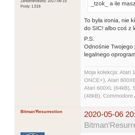
Zarejestrowany:
2017-06-15
_tzok_ a ile mas
Posty:
1,516
To była ironia, nie
do SIC! albo coś z l
P.S.
Odnośnie Twojego py
legalnego oprogra
Moja kolekcja: Atar
ONCE+), Atari 800X
Atari 600XL (64kB)
(48kB), Commodore
Bitman'Resurrection
2020-05-06 20
Bitman'Resurre