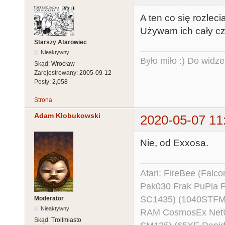
A ten co się rozleci
Używam ich cały cza
Starszy Atarowiec
Nieaktywny
Było miło :) Do widze
Skąd:
Wrocław
Zarejestrowany:
2005-09-12
Posty:
2,058
Strona
Adam Klobukowski
2020-05-07 11
Nie, od Exxosa.
Atari: FireBee (Fal
Pak030 Frak PuPla
SC1435) (1040STFM
Moderator
Nieaktywny
RAM CosmosEx NetU
Skąd:
Trollmiasto