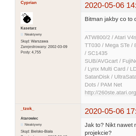
Cyprian
2020-05-06 14
Bitman jakby co to 
Kasetarz
Nieaktywny
ATW800/2 / Atari V4sa 
Skąd:
Warszawa
TT030 / Mega STe / 
Zarejestrowany:
2002-03-09
/ SC1435
Posty:
4,755
SUB/AVGcart / FujiN
/ Lynx Multi Card /
SatanDisk / UltraSat
Dots / PAM Net
http://260ste.atari.or
_tzok_
2020-05-06 17
Atarowiec
Jak to? Nikt nawet 
Nieaktywny
Skąd:
Bielsko-Biała
projekcie?