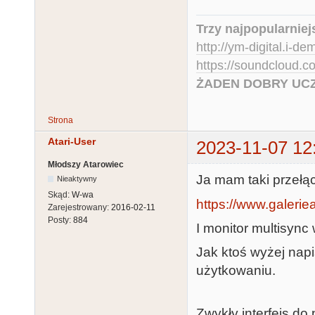
Trzy najpopularniej
http://ym-digital.i-de
https://soundcloud.
ŻADEN DOBRY UCZ
Strona
Atari-User
2023-11-07 12
Młodszy Atarowiec
Ja mam taki przełą
Nieaktywny
Skąd:
W-wa
https://www.galeriea
Zarejestrowany:
2016-02-11
Posty:
884
I monitor multisync
Jak ktoś wyżej napi
użytkowaniu.
Zwykły interfejs do