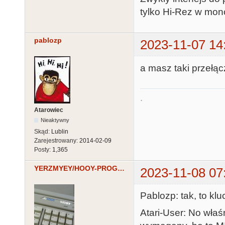
tylko Hi-Rez w mon
pablozp
2023-11-07 14
a masz taki przełąc
.
Atarowiec
Nieaktywny
Skąd:
Lublin
Zarejestrowany:
2014-02-09
Posty:
1,365
YERZMYEY/HOOY-PROGRAM
2023-11-08 07
Pablozp: tak, to klu
Atari-User: No właś