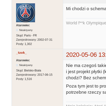
Mi chodzi o schemat 
World f**k Olympique
Atarowiec
Nieaktywny
Skąd:
Paris - FR
Zarejestrowany:
2002-07-31
Posty:
1,302
_tzok_
2020-05-06 13
Atarowiec
Nie ma czegoś takie
Nieaktywny
Skąd:
Bielsko-Biała
i jest projekt płytk
Zarejestrowany:
2017-06-15
chodzi? Bez schemat
Posty:
1,516
Poza tym jest to p
potrzebne rzeczy s