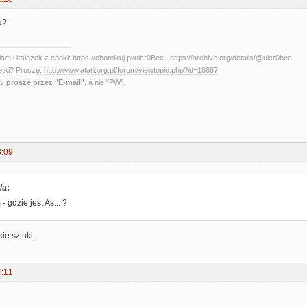
a?
sm i książek z epoki:
https://chomikuj.pl/uicr0Bee
;
https://archive.org/details/@uicr0bee
etki? Proszę:
http://www.atari.org.pl/forum/viewtopic.php?id=18887
ny
proszę przez "E-mail"
, a nie "PW".
8:09
/a:
- gdzie jest As... ?
ie sztuki.
4:11