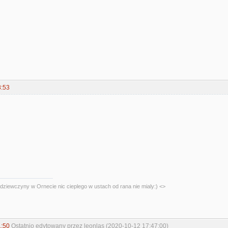
8:53
dziewczyny w Ornecie nic cieplego w ustach od rana nie mialy:) <>
1:50
Ostatnio edytowany przez leonlas (2020-10-12 17:47:00)