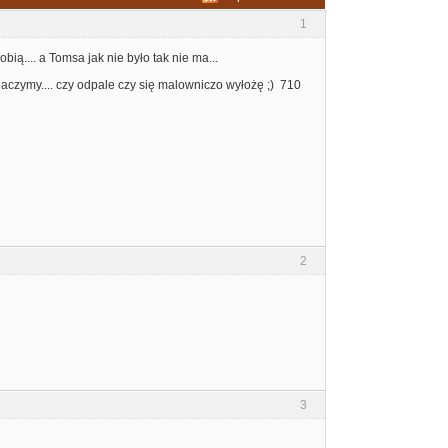
1
ią.... a Tomsa jak nie było tak nie ma...
aczymy.... czy odpale czy się malowniczo wyłożę ;) 710
2
3