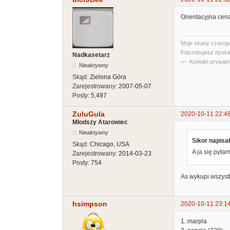
Orientacyjna cen
Moje skany czasopi
Potrzebujesz dyski
Nadkasetarz
<-- Kontakt prywat
Nieaktywny
Skąd:
Zielona Góra
Zarejestrowany:
2007-05-07
Posty:
5,497
ZuluGula
2020-10-11 22:4
Młodszy Atarowiec
Nieaktywny
Sikor napisał
Skąd:
Chicago, USA
A ja się pytam 
Zarejestrowany:
2014-03-23
Posty:
754
As wykupi wszystk
hsimpson
2020-10-11 23:1
1. marpla