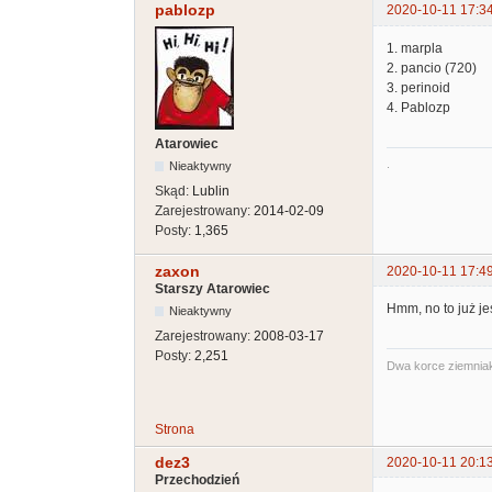
pablozp
2020-10-11 17:3
1. marpla
2. pancio (720)
3. perinoid
4. Pablozp
Atarowiec
.
Nieaktywny
Skąd:
Lublin
Zarejestrowany:
2014-02-09
Posty:
1,365
zaxon
2020-10-11 17:4
Starszy Atarowiec
Hmm, no to już je
Nieaktywny
Zarejestrowany:
2008-03-17
Posty:
2,251
Dwa korce ziemniak
Strona
dez3
2020-10-11 20:1
Przechodzień