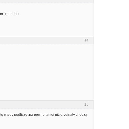
wam ;) hehehe
14
15
 to wtedy podlicze ,na pewno taniej niż oryginały chodzą