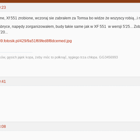
9:23
e, Xf 551 zrobione, wczoraj sie zabrałem za Tomsa bo widze że wszyscy robią...i rob
abryce, napędy zorganizowałem, budy takie same jak w XF 551 w wersji 5'25... Zob
20...
ów, gęsich jajek kopa, żeby móc to połknąć, tęgiego trza chłopa. GG3456993
9:41
3:08