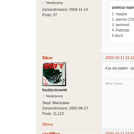
Nieaktywny
pablozp napis
Zarejestrowany:
2006-11-14
1. marpla
Posty:
37
2. pancio (72
3. perinoid
4. Pablozp
5.dez3
Sikor
2020-10-11 21:1
A ja się pytam - gd
Sikor umarł...
Naddyskownik
Nieaktywny
Skąd:
Warszawa
Zarejestrowany:
2002-06-17
Posty:
11,122
Strona
uicr0Bee
2020-10-11 22:3