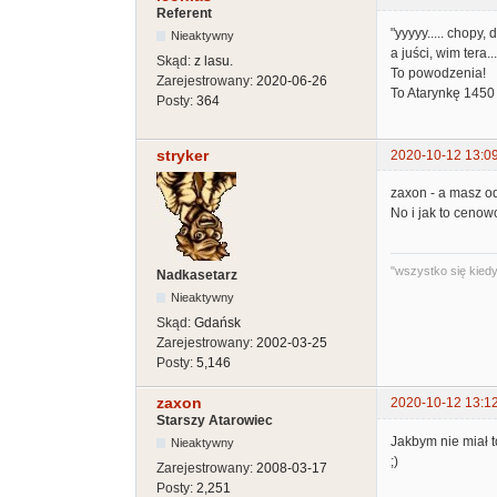
Referent
"yyyyy..... chopy,
Nieaktywny
a juści, wim tera.
Skąd:
z lasu.
To powodzenia!
Zarejestrowany:
2020-06-26
To Atarynkę 1450 
Posty:
364
stryker
2020-10-12 13:0
zaxon - a masz od
No i jak to ceno
"wszystko się kiedyś
Nadkasetarz
Nieaktywny
Skąd:
Gdańsk
Zarejestrowany:
2002-03-25
Posty:
5,146
zaxon
2020-10-12 13:1
Starszy Atarowiec
Jakbym nie miał t
Nieaktywny
;)
Zarejestrowany:
2008-03-17
Posty:
2,251