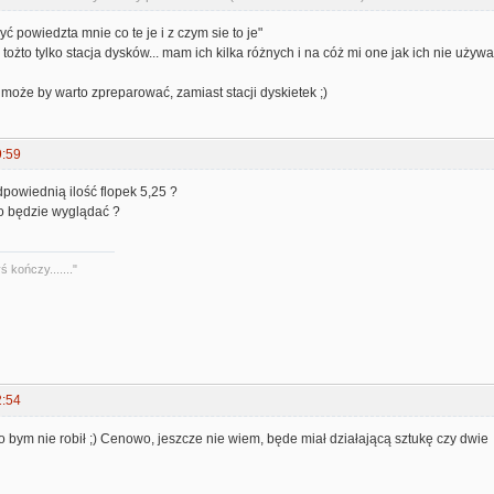
 dyć powiedzta mnie co te je i z czym sie to je"
.. tożto tylko stacja dysków... mam ich kilka różnych i na cóż mi one jak ich nie uży
może by warto zpreparować, zamiast stacji dyskietek ;)
9:59
powiednią ilość flopek 5,25 ?
wo będzie wyglądać ?
 kończy......."
2:54
o bym nie robił ;) Cenowo, jeszcze nie wiem, będe miał działającą sztukę czy dwie