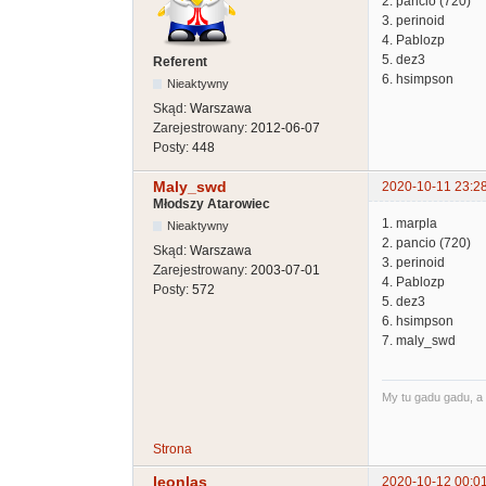
2. pancio (720)
3. perinoid
4. Pablozp
5. dez3
Referent
6. hsimpson
Nieaktywny
Skąd:
Warszawa
Zarejestrowany:
2012-06-07
Posty:
448
Maly_swd
2020-10-11 23:2
Młodszy Atarowiec
1. marpla
Nieaktywny
2. pancio (720)
Skąd:
Warszawa
3. perinoid
Zarejestrowany:
2003-07-01
4. Pablozp
Posty:
572
5. dez3
6. hsimpson
7. maly_swd
My tu gadu gadu, a 
Strona
leonlas
2020-10-12 00:0