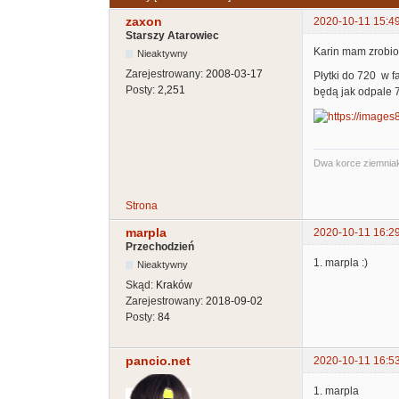
zaxon
2020-10-11 15:4
Starszy Atarowiec
Karin mam zrobion
Nieaktywny
Zarejestrowany:
2008-03-17
Płytki do 720 w f
Posty:
2,251
będą jak odpale 7
Dwa korce ziemniak
Strona
marpla
2020-10-11 16:2
Przechodzień
1. marpla :)
Nieaktywny
Skąd:
Kraków
Zarejestrowany:
2018-09-02
Posty:
84
pancio.net
2020-10-11 16:5
1. marpla