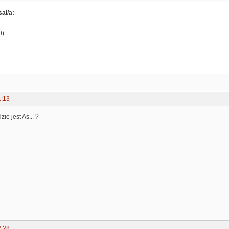
ał/a:
0)
1:13
zie jest As... ?
2:28