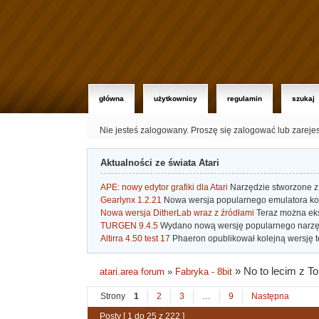
główna
użytkownicy
regulamin
szukaj
Nie jesteś zalogowany.
Proszę się zalogować lub zareje
Aktualności ze świata Atari
APE: nowy edytor grafiki dla Atari
Narzędzie stworzone z 
Gearlynx 1.2.21
Nowa wersja popularnego emulatora kons
Nowa wersja DitherLab wraz z źródłami
Teraz można eks
TURGEN 9.4.5
Wydano nową wersję popularnego narzę
Altirra 4.50 test 17
Phaeron opublikował kolejną wersję t
»
No to lecim z T
atari.area forum
»
Fabryka - 8bit
Strony
1
2
3
…
9
Następna
Posty [ 1 do 25 z 222 ]