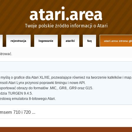
atari.area
Twoje polskie źródło informacji o Atari
rejestracja
logowanie
atariki
faq
atari.area strona g
strować.
myślą o grafice dla Atari XL/XE, pozwalające również na tworzenie kafelków i map
oli Atari Lynx przynosi poprawki timingu i nowe API.
portować obrazy do formatów .MIC, .GR8, .GR9 oraz G15.
dzia TURGEN 9.4.5.
estową emulatora 8-bitowego Atari.
omsem 710 i 720 ...