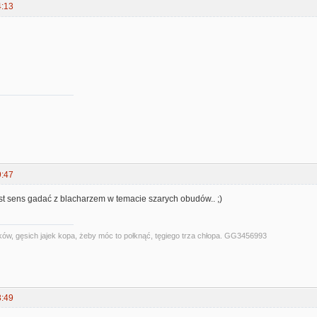
4:13
9:47
st sens gadać z blacharzem w temacie szarych obudów.. ;)
ów, gęsich jajek kopa, żeby móc to połknąć, tęgiego trza chłopa. GG3456993
3:49