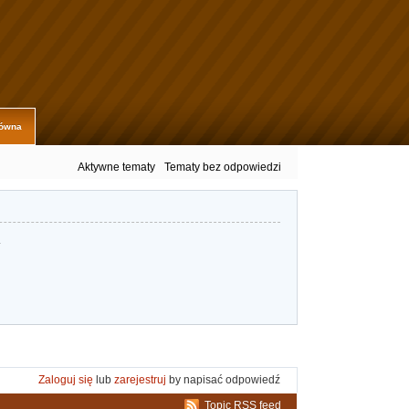
łówna
Aktywne tematy
Tematy bez odpowiedzi
.
Zaloguj się
lub
zarejestruj
by napisać odpowiedź
Topic RSS feed