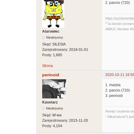
2. pancio (720)
https://systememb
""Ja bardzo przepr
ABBUC Member #319
Atarowiec
Nieaktywny
Skąd:
SILESIA
Zarejestrowany:
2018-01-01
Posty:
1,685
Strona
perinoid
2020-10-11 16:5
1. marpla
2. pancio (720)
3. perinoid
Kasetarz
Nieaktywny
Pamięć studenta ma
Skąd:
W-wa
- Kilka(naście?) pud
Zarejestrowany:
2015-11-20
Posty:
4,104