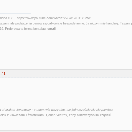
edded.eu
/ ...
https://www.youtube.com/watch?v=GwS7Es1x6mw
aszam, ale podejrzenia panów są całkowicie bezpodstawne. Ja niczym nie handluję. Ta pani 
. Preferowana forma kontaktu:
email
8:41
 charakter kwantowy - student wie wszystko, ale jednocześnie nic nie pamięta.
ełek z klawiszami i światełkami. I jeden Vectrex, żeby nimi wszystkimi rządzić.