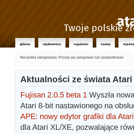
at
Twoje polskie źr
główna
użytkownicy
regulamin
szukaj
rejestr
Nie jesteś zalogowany.
Proszę się zalogować lub zarejestrować.
Aktualności ze świata Atari
Fujisan 2.0.5 beta 1
Wyszła nowa 
Atari 8-bit nastawionego na obsłu
APE: nowy edytor grafiki dla Atari
dla Atari XL/XE, pozwalające rów