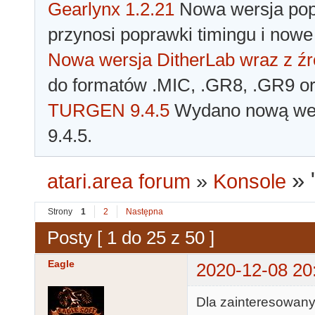
Gearlynx 1.2.21
Nowa wersja popu
przynosi poprawki timingu i nowe
Nowa wersja DitherLab wraz z źr
do formatów .MIC, .GR8, .GR9 o
TURGEN 9.4.5
Wydano nową wer
9.4.5.
»
atari.area forum
»
Konsole
Strony
1
2
Następna
Posty [ 1 do 25 z 50 ]
Eagle
2020-12-08 20
Dla zainteresowanyc