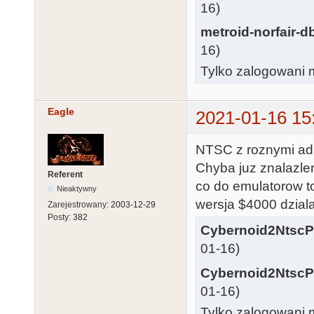
16)
metroid-norfair-d
16)
Tylko zalogowani m
Eagle
2021-01-16 15
NTSC z roznymi ad
Chyba juz znalazlem
Referent
co do emulatorow t
Nieaktywny
wersja $4000 dzial
Zarejestrowany:
2003-12-29
Posty:
382
Cybernoid2NtscP
01-16)
Cybernoid2NtscP
01-16)
Tylko zalogowani m