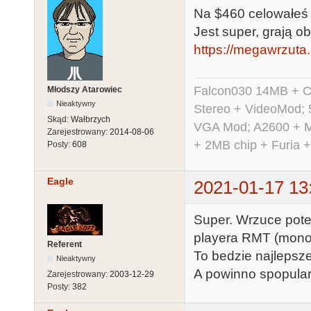
Na $460 celowałeś
Jest super, grają 
https://megawrzuta
Falcon030 14MB + C
Młodszy Atarowiec
Nieaktywny
Stereo + VideoMod; 
Skąd:
Wałbrzych
VGA Mod; A2600 + M
Zarejestrowany:
2014-08-06
+ 2MB chip + Furia 
Posty:
608
Eagle
2021-01-17 13
Super. Wrzuce pot
playera RMT (mono 
Referent
To bedzie najlepsze
Nieaktywny
A powinno spopular
Zarejestrowany:
2003-12-29
Posty:
382