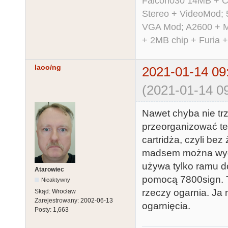
Falcon030 14MB + C
Stereo + VideoMod; 
VGA Mod; A2600 + M
+ 2MB chip + Furia 
laoo/ng
2021-01-14 09
(2021-01-14 09
Nawet chyba nie tr
przeorganizować te
cartridża, czyli be
madsem można wyge
używa tylko ramu d
Atarowiec
pomocą 7800sign. Tr
Nieaktywny
rzeczy ogarnia. Ja 
Skąd:
Wrocław
Zarejestrowany:
2002-06-13
ogarnięcia.
Posty:
1,663