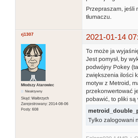
Przepraszam, jeśli 
tłumaczu.
rj1307
2021-01-14 07
To może ja wyjaśnię
Jest pomysł, by wy
podwójny Pokey (ta
zwiększenia ilości
motyw z Metroid, ma
Młodszy Atarowiec
przekonwertować je 
Nieaktywny
pobawić, to pliki s
Skąd:
Wałbrzych
Zarejestrowany:
2014-08-06
Posty:
608
metroid_double_
Tylko zalogowani m