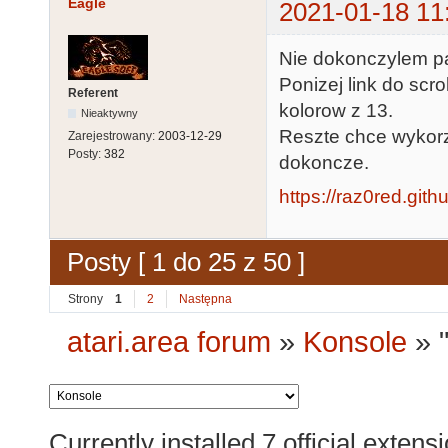
Eagle
2021-01-18 11
Nie dokonczylem pa
Ponizej link do sc
Referent
kolorow z 13.
Nieaktywny
Reszte chce wykorz
Zarejestrowany:
2003-12-29
Posty:
382
dokoncze.
https://raz0red.gith
Posty [ 1 do 25 z 50 ]
Strony
1
2
Następna
atari.area forum
»
Konsole
»
Currently installed
7 official extens