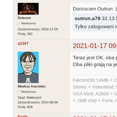
Dorzucam Outrun 
outrun.a78
32.13 k
Referent
Nieaktywny
Tylko zalogowani m
Zarejestrowany:
2003-12-29
Posty:
382
rj1307
2021-01-17 09
Teraz jest OK, oba 
Oba pliki grają na 
Falcon030 14MB + C
Stereo + VideoMod; 
Młodszy Atarowiec
Nieaktywny
VGA Mod; A2600 + M
Skąd:
Wałbrzych
+ 2MB chip + Furia 
Zarejestrowany:
2014-08-06
Posty:
608
Eagle