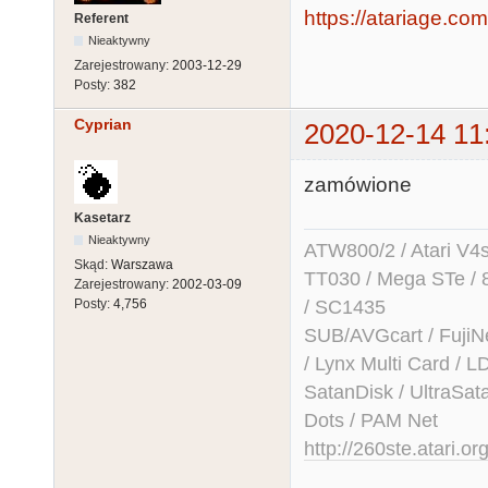
https://atariage.com
Referent
Nieaktywny
Zarejestrowany:
2003-12-29
Posty:
382
Cyprian
2020-12-14 11
zamówione
Kasetarz
Nieaktywny
ATW800/2 / Atari V4sa 
Skąd:
Warszawa
TT030 / Mega STe / 
Zarejestrowany:
2002-03-09
/ SC1435
Posty:
4,756
SUB/AVGcart / FujiN
/ Lynx Multi Card /
SatanDisk / UltraSat
Dots / PAM Net
http://260ste.atari.or