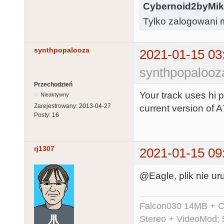
Cybernoid2byMik
Tylko zalogowani m
synthpopalooza
2021-01-15 03
synthpopalooz
Przechodzień
Your track uses hi p
Nieaktywny
Zarejestrowany:
2013-04-27
current version of 
Posty:
16
rj1307
2021-01-15 09
@Eagle, plik nie ur
Falcon030 14MB + C
Stereo + VideoMod; 