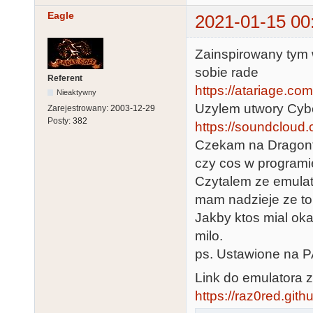
Eagle
2021-01-15 00
Zainspirowany tym 
sobie rade
Referent
https://atariage.co
Nieaktywny
Uzylem utwory Cyb
Zarejestrowany:
2003-12-29
Posty:
382
https://soundcloud.
Czekam na Dragonfly
czy cos w programie
Czytalem ze emulat
mam nadzieje ze to 
Jakby ktos mial ok
milo.
ps. Ustawione na PA
Link do emulatora z
https://raz0red.gith