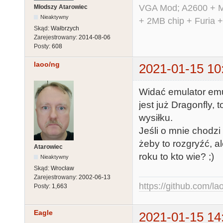
VGA Mod; A2600 + M
Młodszy Atarowiec
Nieaktywny
+ 2MB chip + Furia 
Skąd:
Wałbrzych
Zarejestrowany:
2014-08-06
Posty:
608
laoo/ng
2021-01-15 10
Widać emulator emul
jest już Dragonfly, 
wysiłku.
Jeśli o mnie chodzi
żeby to rozgryźć, a
Atarowiec
roku to kto wie? ;)
Nieaktywny
Skąd:
Wrocław
Zarejestrowany:
2002-06-13
https://github.com/la
Posty:
1,663
Eagle
2021-01-15 14