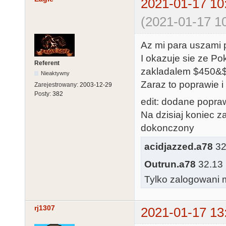
2021-01-17 10
(2021-01-17 10
Az mi para uszami 
I okazuje sie ze P
Referent
zakladalem $450&
Nieaktywny
Zaraz to poprawie i
Zarejestrowany:
2003-12-29
Posty:
382
edit: dodane popraw
Na dzisiaj koniec z
dokonczony
acidjazzed.a78
32
Outrun.a78
32.13 
Tylko zalogowani m
rj1307
2021-01-17 13