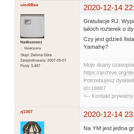
uicr0Bee
2020-12-14 22
Gratulacje RJ. Wyp
takich rozterek o d
Czy jest gdzieś lis
Nadkasetarz
Yamahę?
Nieaktywny
Skąd:
Zielona Góra
Zarejestrowany:
2007-05-07
Moje skany czasopism
Posty:
5,497
https://archive.org/d
Potrzebujesz dyskiet
id=18887
<-- Kontakt prywatn
rj1307
2020-12-14 23
Na YM jest jedna g