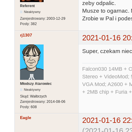
zeby odpalic.
Referent
Musze to ogarnac. 
Nieaktywny
Zrobie w Pal i pod
Zarejestrowany:
2003-12-29
Posty:
382
rj1307
2021-01-16 20
Super, czekam nieci
Falcon030 14MB + C
Stereo + VideoMod; 
VGA Mod; A2600 + M
Młodszy Atarowiec
Nieaktywny
+ 2MB chip + Furia 
Skąd:
Wałbrzych
Zarejestrowany:
2014-08-06
Posty:
608
Eagle
2021-01-16 22
(2021-01-16 23