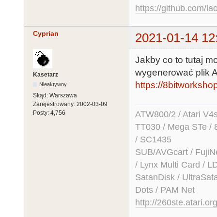
https://github.com/la
Cyprian
2021-01-14 12
Jakby co to tutaj m
wygenerować plik 
Kasetarz
https://8bitworkshop
Nieaktywny
Skąd:
Warszawa
Zarejestrowany:
2002-03-09
ATW800/2 / Atari V4sa 
Posty:
4,756
TT030 / Mega STe / 
/ SC1435
SUB/AVGcart / FujiN
/ Lynx Multi Card /
SatanDisk / UltraSat
Dots / PAM Net
http://260ste.atari.or