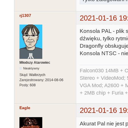
rj1307
2021-01-16 19
Konsola PAL - plik 
dźwięku, tylko rytm
Dragonfly obsługuj
Konsola NTSC - nie
Młodszy Atarowiec
Nieaktywny
Falcon030 14MB + C
Skąd:
Wałbrzych
Stereo + VideoMod; 
Zarejestrowany:
2014-08-06
VGA Mod; A2600 + M
Posty:
608
+ 2MB chip + Furia 
Eagle
2021-01-16 19
Akurat Pal nie jest