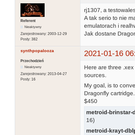
rj1307, a testowale
A tak serio to nie 
Referent
emulatorach i real
Nieaktywny
Jak dostane Dragonf
Zarejestrowany:
2003-12-29
Posty:
382
synthpopalooza
2021-01-16 06
Przechodzień
Here are three .xex
Nieaktywny
Zarejestrowany:
2013-04-27
sources.
Posty:
16
My goal, is to conv
Dragonfly cartridg
$450
metroid-brinstar-
16)
metroid-krayt-dbl