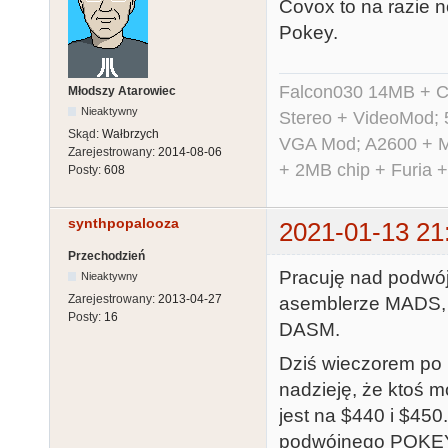
Covox to na razie 
Pokey.
Falcon030 14MB + C
Młodszy Atarowiec
Nieaktywny
Stereo + VideoMod; 
Skąd:
Wałbrzych
VGA Mod; A2600 + M
Zarejestrowany:
2014-08-06
+ 2MB chip + Furia 
Posty:
608
synthpopalooza
2021-01-13 21
Przechodzień
Pracuję nad podwó
Nieaktywny
Zarejestrowany:
2013-04-27
asemblerze MADS, a
Posty:
16
DASM.
Dziś wieczorem po p
nadzieję, że ktoś 
jest na $440 i $45
podwójnego POKE