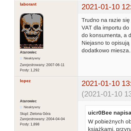
laborant
2021-01-10 12
Trudno na razie si
VAT dla importu do
do konsumenta, a dl
Niejasno to opisuj
dodatkowo miesza.
Atarowiec
Nieaktywny
Zarejestrowany:
2007-06-11
Posty:
1,292
lopez
2021-01-10 13
(2021-01-10 13
Atarowiec
Nieaktywny
uicr0Bee napisa
Skąd:
Zielona Góra
Zarejestrowany:
2004-04-04
W pobieżnych obs
Posty:
1,898
książkami, przyn