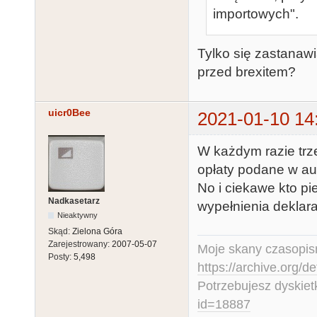
importowych".
Tylko się zastanaw
przed brexitem?
uicr0Bee
2021-01-10 14
W każdym razie tr
opłaty podane w auk
No i ciekawe kto pi
Nadkasetarz
wypełnienia deklar
Nieaktywny
Skąd:
Zielona Góra
Zarejestrowany:
2007-05-07
Moje skany czasopism
Posty:
5,498
https://archive.org/d
Potrzebujesz dyskiet
id=18887