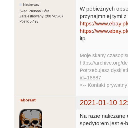
Nieaktywny
W pobieżnych obser
Skąd:
Zielona Góra
przynajmniej tymi z
Zarejestrowany:
2007-05-07
Posty:
5,498
https://www.ebay.p
https://www.ebay.
itp.
Moje skany czasopism
https://archive.org/d
Potrzebujesz dyskiet
id=18887
<-- Kontakt prywatn
laborant
2021-01-10 12
Na razie naliczane 
spedytorem jest e-b