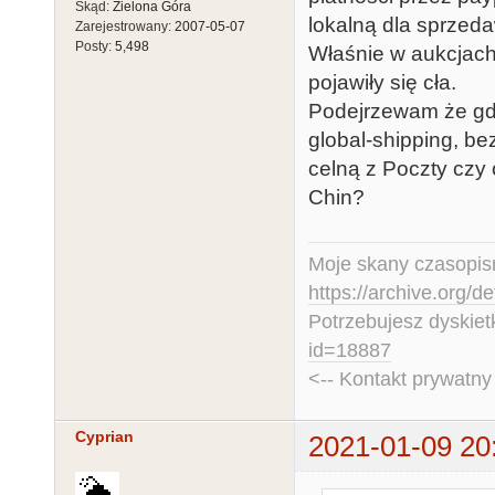
Skąd:
Zielona Góra
lokalną dla sprzeda
Zarejestrowany:
2007-05-07
Posty:
5,498
Właśnie w aukcjach
pojawiły się cła.
Podejrzewam że gd
global-shipping, be
celną z Poczty czy 
Chin?
Moje skany czasopism
https://archive.org/d
Potrzebujesz dyskiet
id=18887
<-- Kontakt prywatn
Cyprian
2021-01-09 20