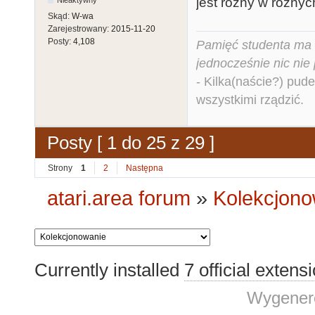
jest różny w różnyc
Skąd:
W-wa
Zarejestrowany:
2015-11-20
Posty:
4,108
Pamięć studenta ma c
jednocześnie nic nie
- Kilka(naście?) pude
wszystkimi rządzić.
Posty [ 1 do 25 z 29 ]
Strony
1
2
Następna
atari.area forum
»
Kolekcjono
Currently installed
7 official extens
Wygenero