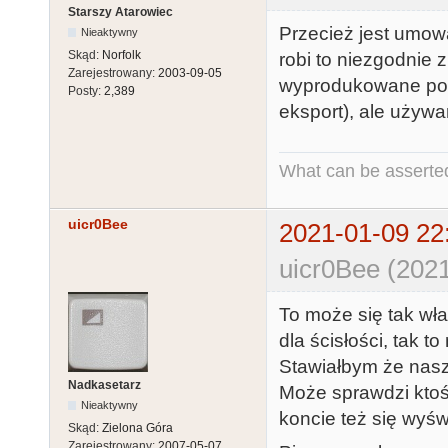
Starszy Atarowiec
Przecież jest umow
Nieaktywny
Skąd:
Norfolk
robi to niezgodnie
Zarejestrowany:
2003-09-05
wyprodukowane poz
Posty:
2,389
eksport), ale używa
What can be asserted
uicr0Bee
2021-01-09 22
uicr0Bee (2021
To może się tak wł
dla ścisłości, tak t
Stawiałbym że nas
Nadkasetarz
Może sprawdzi ktoś z
Nieaktywny
koncie też się wyśw
Skąd:
Zielona Góra
Zarejestrowany:
2007-05-07