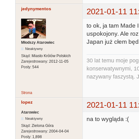
jedynymentos
2021-01-11 11
to ok, ja tam Made
uspokojony. Ale r
Japan już cłem będ
Młodszy Atarowiec
Nieaktywny
Skąd:
Miasto Królów Polskich
30 lat temu moje pog
Zarejestrowany:
2012-11-05
Posty:
544
konserwatywnymi, 10 
nazywany faszystą. Ja
Strona
lopez
2021-01-11 11
Atarowiec
na to wygląda :(
Nieaktywny
Skąd:
Zielona Góra
Zarejestrowany:
2004-04-04
Posty:
1,898