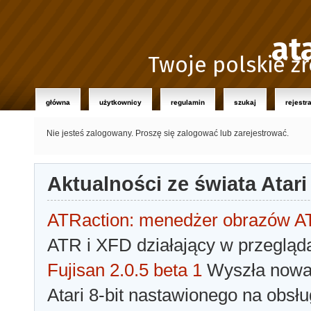
at
Twoje polskie źr
główna
użytkownicy
regulamin
szukaj
rejestr
Nie jesteś zalogowany.
Proszę się zalogować lub zarejestrować.
Aktualności ze świata Atari
ATRaction: menedżer obrazów 
ATR i XFD działający w przegląda
Fujisan 2.0.5 beta 1
Wyszła nowa 
Atari 8-bit nastawionego na obsłu