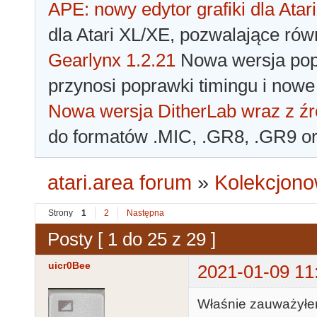
APE: nowy edytor grafiki dla Atari
dla Atari XL/XE, pozwalające rów
Gearlynx 1.2.21
Nowa wersja popu
przynosi poprawki timingu i nowe
Nowa wersja DitherLab wraz z źr
do formatów .MIC, .GR8, .GR9 o
atari.area forum
»
Kolekcjono
Strony
1
2
Następna
Posty [ 1 do 25 z 29 ]
uicr0Bee
2021-01-09 11
Właśnie zauważyłem 