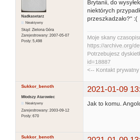
Brytanii, do wysyłe
niektórych przypad
Nadkasetarz
przeszkadzało?" :(
Nieaktywny
Skąd:
Zielona Góra
Zarejestrowany:
2007-05-07
Moje skany czasopism
Posty:
5,498
https://archive.org/d
Potrzebujesz dyskiet
id=18887
<-- Kontakt prywatn
Sukkor_benoth
2021-01-09 13
Młodszy Atarowiec
Jak to komu. Angol
Nieaktywny
Zarejestrowany:
2003-09-12
Posty:
670
Sukkor_benoth
2021-01-09 13