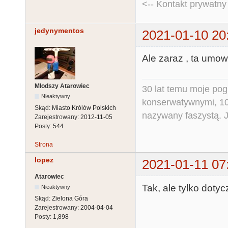
<-- Kontakt prywatn
jedynymentos
2021-01-10 20
Ale zaraz , ta umo
Młodszy Atarowiec
30 lat temu moje pog
Nieaktywny
konserwatywnymi, 10 
Skąd:
Miasto Królów Polskich
nazywany faszystą. Ja
Zarejestrowany:
2012-11-05
Posty:
544
Strona
lopez
2021-01-11 07
Atarowiec
Tak, ale tylko dot
Nieaktywny
Skąd:
Zielona Góra
Zarejestrowany:
2004-04-04
Posty:
1,898