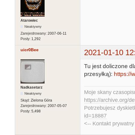
Atarowiec
Nieaktywny
Zarejestrowany:
2007-06-11
Posty:
1,292
uicr0Bee
2021-01-10 12
Tu jest doliczone d
przesyłką):
https:/
Nadkasetarz
Moje skany czasopism
Nieaktywny
https://archive.org/d
Skąd:
Zielona Góra
Zarejestrowany:
2007-05-07
Potrzebujesz dyskiet
Posty:
5,498
id=18887
<-- Kontakt prywatn