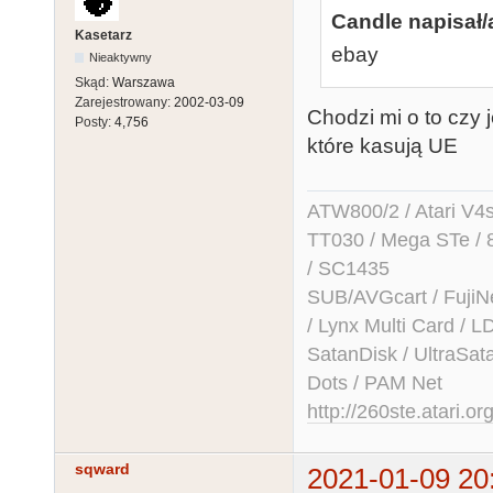
Candle napisał/
Kasetarz
ebay
Nieaktywny
Skąd:
Warszawa
Zarejestrowany:
2002-03-09
Chodzi mi o to czy 
Posty:
4,756
które kasują UE
ATW800/2 / Atari V4sa 
TT030 / Mega STe / 
/ SC1435
SUB/AVGcart / FujiN
/ Lynx Multi Card /
SatanDisk / UltraSat
Dots / PAM Net
http://260ste.atari.or
sqward
2021-01-09 20