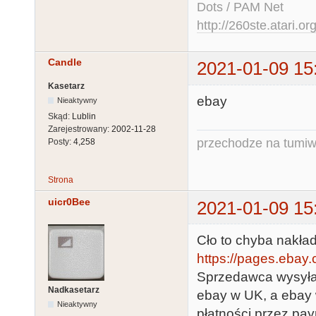
Dots / PAM Net
http://260ste.atari.or
Candle
2021-01-09 15
Kasetarz
ebay
Nieaktywny
Skąd:
Lublin
Zarejestrowany:
2002-11-28
przechodze na tumiw
Posty:
4,258
Strona
uicr0Bee
2021-01-09 15
Cło to chyba nakła
https://pages.ebay
Sprzedawca wysyła,
Nadkasetarz
ebay w UK, a ebay w
Nieaktywny
płatności przez pay