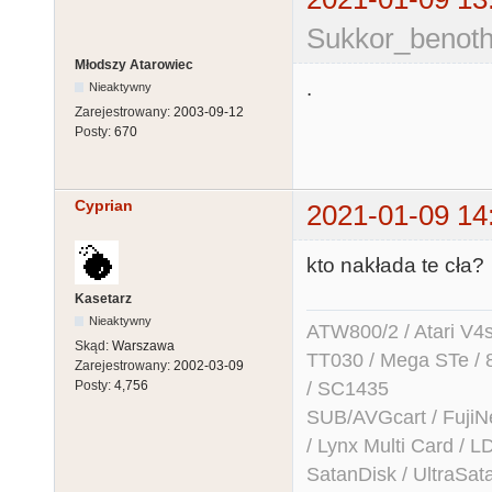
Sukkor_benoth
Młodszy Atarowiec
.
Nieaktywny
Zarejestrowany:
2003-09-12
Posty:
670
Cyprian
2021-01-09 14
kto nakłada te cła?
Kasetarz
Nieaktywny
ATW800/2 / Atari V4sa 
Skąd:
Warszawa
TT030 / Mega STe / 
Zarejestrowany:
2002-03-09
/ SC1435
Posty:
4,756
SUB/AVGcart / FujiN
/ Lynx Multi Card /
SatanDisk / UltraSat