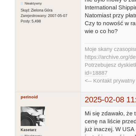
Nieaktywny
International Shippi
Skąd:
Zielona Góra
Natomiast przy pła
Zarejestrowany:
2007-05-07
Posty:
5,498
Czy to nowość w ra
wie o co ho?
Moje skany czasopism
https://archive.org/d
Potrzebujesz dyskiet
id=18887
<-- Kontakt prywatn
perinoid
2025-02-08 11
Mi się zdawało, że 
cenę na liście prze
już inaczej. W USA
Kasetarz
Nieaktywny