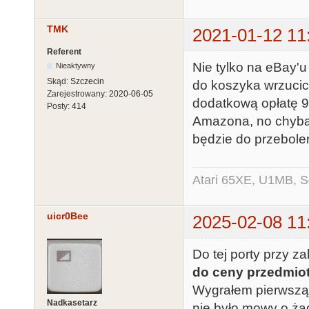
TMK
2021-01-12 11
Referent
Nie tylko na eBay'u
Nieaktywny
Skąd:
Szczecin
do koszyka wrzucic
Zarejestrowany:
2020-06-05
dodatkową opłatę 9
Posty:
414
Amazona, no chyba,
będzie do przebole
Atari 65XE, U1MB, 
uicr0Bee
2025-02-08 11
Do tej porty przy 
do ceny przedmio
Wygrałem pierwszą 
Nadkasetarz
nie było mowy o ża