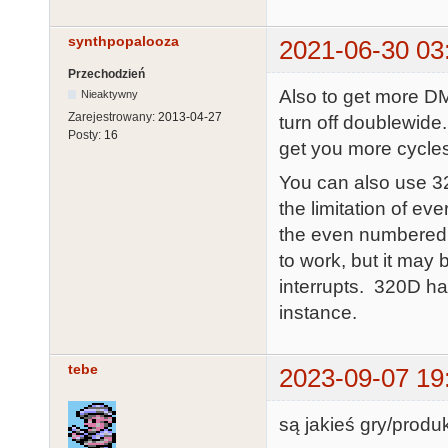
synthpopalooza
2021-06-30 03
Przechodzień
Also to get more DM
Nieaktywny
Zarejestrowany:
2013-04-27
turn off doublewide.
Posty:
16
get you more cycle
You can also use 3
the limitation of e
the even numbered 
to work, but it may 
interrupts. 320D has
instance.
tebe
2023-09-07 19
są jakieś gry/prod