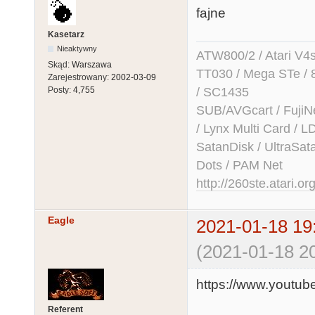
fajne
Kasetarz
Nieaktywny
ATW800/2 / Atari V4sa 
Skąd:
Warszawa
TT030 / Mega STe / 
Zarejestrowany:
2002-03-09
/ SC1435
Posty:
4,755
SUB/AVGcart / FujiN
/ Lynx Multi Card /
SatanDisk / UltraSat
Dots / PAM Net
http://260ste.atari.or
Eagle
2021-01-18 19
(2021-01-18 20
https://www.yout
Referent