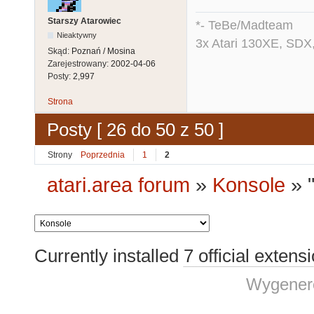
Starszy Atarowiec
*- TeBe/Madteam
Nieaktywny
3x Atari 130XE, SDX
Skąd:
Poznań / Mosina
Zarejestrowany:
2002-04-06
Posty:
2,997
Strona
Posty [ 26 do 50 z 50 ]
Strony
Poprzednia
1
2
atari.area forum
»
Konsole
»
Currently installed
7 official extens
Wygenero