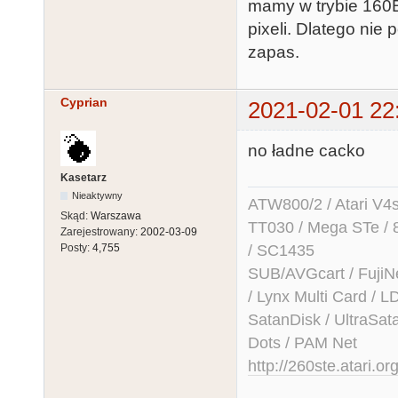
mamy w trybie 160B
pixeli. Dlatego nie
zapas.
Cyprian
2021-02-01 22
no ładne cacko
Kasetarz
Nieaktywny
ATW800/2 / Atari V4sa 
Skąd:
Warszawa
TT030 / Mega STe / 
Zarejestrowany:
2002-03-09
/ SC1435
Posty:
4,755
SUB/AVGcart / FujiN
/ Lynx Multi Card /
SatanDisk / UltraSat
Dots / PAM Net
http://260ste.atari.or