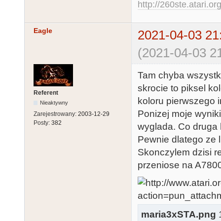
http://260ste.atari.or
Eagle
2021-04-03 21
(2021-04-03 21
Tam chyba wszystko 
skrocie to piksel 
Referent
koloru pierwszego in
Nieaktywny
Ponizej moje wyniki 
Zarejestrowany:
2003-12-29
Posty:
382
wyglada. Co druga 
Pewnie dlatego ze l
Skonczylem dzisi re
przeniose na A7800
maria3xSTA.png
1