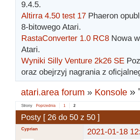
9.4.5.
Altirra 4.50 test 17
Phaeron opubli
8-bitowego Atari.
RastaConverter 1.0 RC8
Nowa wer
Atari.
Wyniki Silly Venture 2k26 SE
Pozn
oraz obejrzyj nagrania z oficjaln
»
atari.area forum
»
Konsole
Strony
Poprzednia
1
2
Posty [ 26 do 50 z 50 ]
Cyprian
2021-01-18 12