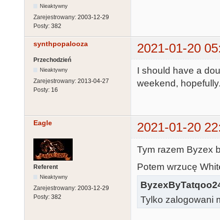
Nieaktywny
Zarejestrowany:
2003-12-29
Posty:
382
synthpopalooza
2021-01-20 05
Przechodzień
I should have a do
Nieaktywny
Zarejestrowany:
2013-04-27
weekend, hopefully
Posty:
16
Eagle
2021-01-20 22
Tym razem Byzex b
Potem wrzucę White 
Referent
Nieaktywny
ByzexByTatqoo2
Zarejestrowany:
2003-12-29
Posty:
382
Tylko zalogowani m