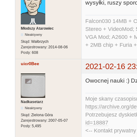
wysyłki, ruszy spor
Falcon030 14MB + C
Stereo + VideoMod; 
Młodszy Atarowiec
Nieaktywny
VGA Mod; A2600 + M
Skąd:
Wałbrzych
+ 2MB chip + Furia 
Zarejestrowany:
2014-08-06
Posty:
608
uicr0Bee
2021-02-16 23
Owocnej nauki :) Dzi
Moje skany czasopism
Nadkasetarz
https://archive.org/d
Nieaktywny
Potrzebujesz dyskiet
Skąd:
Zielona Góra
Zarejestrowany:
2007-05-07
id=18887
Posty:
5,495
<-- Kontakt prywatn