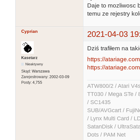
Daje to mozliwosc b
temu ze rejestry ko
Cyprian
2021-04-03 19
Dziś trafiłem na ta
Kasetarz
https://atariage.com
Nieaktywny
https://atariage.com
Skąd:
Warszawa
Zarejestrowany:
2002-03-09
Posty:
4,755
ATW800/2 / Atari V4sa 
TT030 / Mega STe / 
/ SC1435
SUB/AVGcart / FujiN
/ Lynx Multi Card /
SatanDisk / UltraSat
Dots / PAM Net