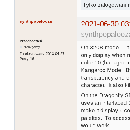
Tylko zalogowani m
synthpopalooza
2021-06-30 03
synthpopalooz
Przechodzień
On 320B mode ... it 
Nieaktywny
Zarejestrowany:
2013-04-27
only display when ne
Posty:
16
color 00 (backgroun
Kangaroo Mode. By se
transparency and en
character. It also k
On the Dragonfly S
uses an interlaced
make it display 9 c
palettes. To access
would work.