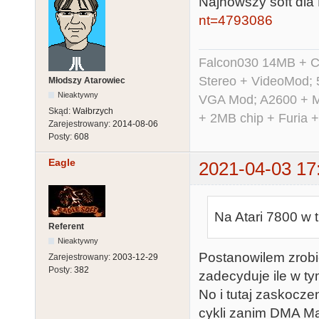
Najnowszy soft dla
nt=4793086
Falcon030 14MB + C
Stereo + VideoMod; 
Młodszy Atarowiec
Nieaktywny
VGA Mod; A2600 + M
Skąd:
Wałbrzych
+ 2MB chip + Furia 
Zarejestrowany:
2014-08-06
Posty:
608
Eagle
2021-04-03 17
Na Atari 7800 w t
Referent
Nieaktywny
Postanowilem zrobic
Zarejestrowany:
2003-12-29
Posty:
382
zadecyduje ile w ty
No i tutaj zaskocz
cykli zanim DMA Mar