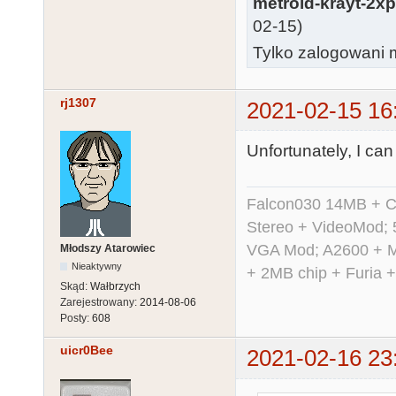
metroid-krayt-2x
02-15)
Tylko zalogowani m
rj1307
2021-02-15 16
Unfortunately, I can
Falcon030 14MB + C
Stereo + VideoMod; 
VGA Mod; A2600 + M
Młodszy Atarowiec
Nieaktywny
+ 2MB chip + Furia 
Skąd:
Wałbrzych
Zarejestrowany:
2014-08-06
Posty:
608
uicr0Bee
2021-02-16 23