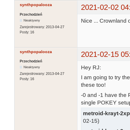
synthpopalooza
2021-02-02 04
Przechodzień
Nice ... Crownland
Nieaktywny
Zarejestrowany:
2013-04-27
Posty:
16
synthpopalooza
2021-02-15 05
Przechodzień
Hey RJ:
Nieaktywny
Zarejestrowany:
2013-04-27
I am going to try t
Posty:
16
these too!
-0 and -1 have the 
single POKEY setup
metroid-krayt-2x
02-15)