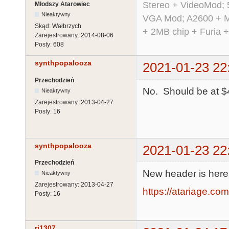
Stereo + VideoMod; 
Młodszy Atarowiec
Nieaktywny
VGA Mod; A2600 + M
Skąd:
Wałbrzych
+ 2MB chip + Furia 
Zarejestrowany:
2014-08-06
Posty:
608
synthpopalooza
2021-01-23 22
Przechodzień
No. Should be at $4
Nieaktywny
Zarejestrowany:
2013-04-27
Posty:
16
synthpopalooza
2021-01-23 22
Przechodzień
New header is here
Nieaktywny
Zarejestrowany:
2013-04-27
https://atariage.co
Posty:
16
rj1307