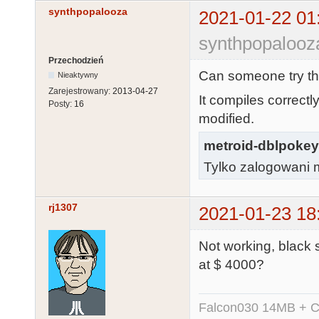
synthpopalooza
2021-01-22 01
synthpopalooz
Przechodzień
Can someone try thi
Nieaktywny
Zarejestrowany:
2013-04-27
It compiles correctl
Posty:
16
modified.
metroid-dblpokey
Tylko zalogowani m
rj1307
2021-01-23 18
Not working, black
at $ 4000?
Falcon030 14MB + C