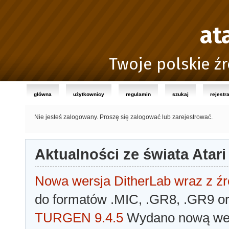
at
Twoje polskie źr
główna
użytkownicy
regulamin
szukaj
rejestr
Nie jesteś zalogowany.
Proszę się zalogować lub zarejestrować.
Aktualności ze świata Atari
Nowa wersja DitherLab wraz z źr
do formatów .MIC, .GR8, .GR9 o
TURGEN 9.4.5
Wydano nową wer