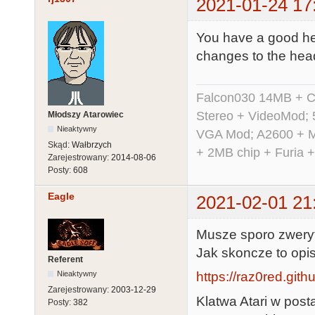
2021-01-24 17
You have a good hea
changes to the head
Falcon030 14MB + C
Stereo + VideoMod; 
Młodszy Atarowiec
Nieaktywny
VGA Mod; A2600 + M
Skąd:
Wałbrzych
+ 2MB chip + Furia 
Zarejestrowany:
2014-08-06
Posty:
608
Eagle
2021-02-01 21
Musze sporo zweryf
Jak skoncze to opis
Referent
Nieaktywny
https://raz0red.gith
Zarejestrowany:
2003-12-29
Klatwa Atari w post
Posty:
382