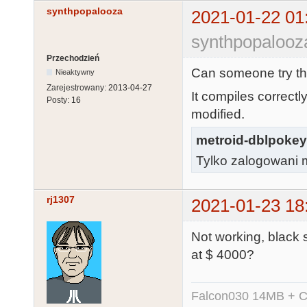
synthpopalooza
2021-01-22 01
synthpopalooz
Przechodzień
Can someone try thi
Nieaktywny
Zarejestrowany:
2013-04-27
It compiles correctl
Posty:
16
modified.
metroid-dblpokey
Tylko zalogowani m
rj1307
2021-01-23 18
Not working, black
at $ 4000?
Falcon030 14MB + C