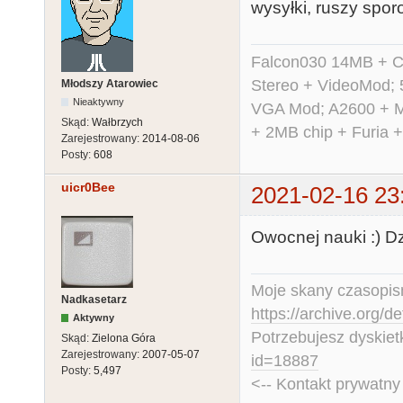
wysyłki, ruszy spor
Falcon030 14MB + C
Stereo + VideoMod; 
Młodszy Atarowiec
Nieaktywny
VGA Mod; A2600 + M
Skąd:
Wałbrzych
+ 2MB chip + Furia 
Zarejestrowany:
2014-08-06
Posty:
608
uicr0Bee
2021-02-16 23
Owocnej nauki :) Dzi
Moje skany czasopism
Nadkasetarz
https://archive.org/d
Aktywny
Potrzebujesz dyskiet
Skąd:
Zielona Góra
Zarejestrowany:
2007-05-07
id=18887
Posty:
5,497
<-- Kontakt prywatn