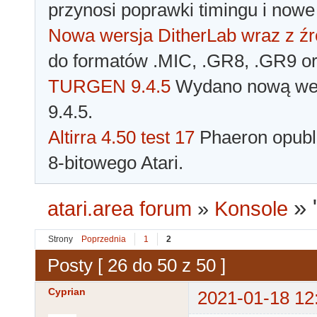
przynosi poprawki timingu i nowe
Nowa wersja DitherLab wraz z źr
do formatów .MIC, .GR8, .GR9 o
TURGEN 9.4.5
Wydano nową wer
9.4.5.
Altirra 4.50 test 17
Phaeron opubli
8-bitowego Atari.
»
atari.area forum
»
Konsole
Strony
Poprzednia
1
2
Posty [ 26 do 50 z 50 ]
Cyprian
2021-01-18 12