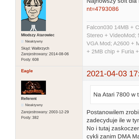
Najnowszy soft dla
nt=4793086
Falcon030 14MB + C
Stereo + VideoMod; 
Młodszy Atarowiec
Nieaktywny
VGA Mod; A2600 + M
Skąd:
Wałbrzych
+ 2MB chip + Furia 
Zarejestrowany:
2014-08-06
Posty:
608
Eagle
2021-04-03 17
Na Atari 7800 w t
Referent
Nieaktywny
Postanowilem zrobic
Zarejestrowany:
2003-12-29
Posty:
382
zadecyduje ile w ty
No i tutaj zaskocz
cykli zanim DMA Mar