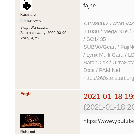
fajne
Kasetarz
Nieaktywny
ATW800/2 / Atari V4sa 
Skąd:
Warszawa
TT030 / Mega STe / 
Zarejestrowany:
2002-03-09
/ SC1435
Posty:
4,756
SUB/AVGcart / FujiN
/ Lynx Multi Card /
SatanDisk / UltraSat
Dots / PAM Net
http://260ste.atari.or
Eagle
2021-01-18 19
(2021-01-18 20
https://www.yout
Referent