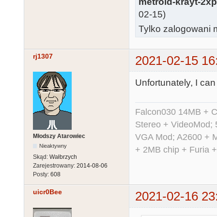
metroid-krayt-2x
02-15)
Tylko zalogowani m
rj1307
2021-02-15 16
Unfortunately, I can
Falcon030 14MB + C
Stereo + VideoMod; 
VGA Mod; A2600 + M
Młodszy Atarowiec
Nieaktywny
+ 2MB chip + Furia 
Skąd:
Wałbrzych
Zarejestrowany:
2014-08-06
Posty:
608
uicr0Bee
2021-02-16 23