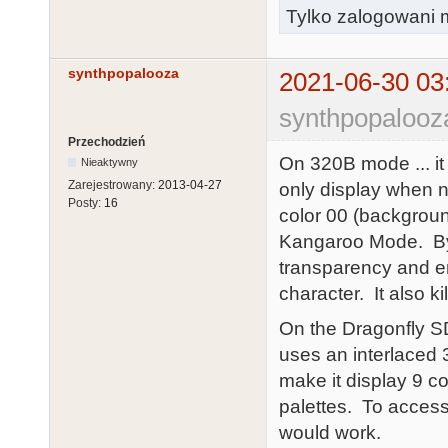
Tylko zalogowani m
synthpopalooza
2021-06-30 03
synthpopalooz
Przechodzień
On 320B mode ... it 
Nieaktywny
Zarejestrowany:
2013-04-27
only display when ne
Posty:
16
color 00 (backgroun
Kangaroo Mode. By se
transparency and en
character. It also k
On the Dragonfly S
uses an interlaced
make it display 9 c
palettes. To access
would work.