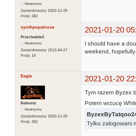
Nieaktywny
Zarejestrowany:
2003-12-29
Posty:
382
synthpopalooza
2021-01-20 05
Przechodzień
I should have a do
Nieaktywny
Zarejestrowany:
2013-04-27
weekend, hopefully
Posty:
16
Eagle
2021-01-20 22
Tym razem Byzex b
Potem wrzucę White 
Referent
Nieaktywny
ByzexByTatqoo2
Zarejestrowany:
2003-12-29
Posty:
382
Tylko zalogowani m