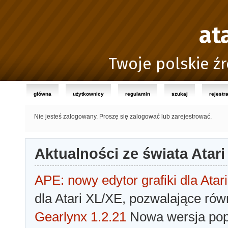
at
Twoje polskie źr
główna
użytkownicy
regulamin
szukaj
rejestr
Nie jesteś zalogowany.
Proszę się zalogować lub zarejestrować.
Aktualności ze świata Atari
APE: nowy edytor grafiki dla Atari
dla Atari XL/XE, pozwalające rów
Gearlynx 1.2.21
Nowa wersja popu