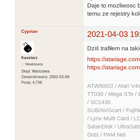
Daje to mozliwosc b
temu ze rejestry ko
Cyprian
2021-04-03 19
Dziś trafiłem na ta
Kasetarz
https://atariage.com
Nieaktywny
https://atariage.com
Skąd:
Warszawa
Zarejestrowany:
2002-03-09
Posty:
4,756
ATW800/2 / Atari V4sa 
TT030 / Mega STe / 
/ SC1435
SUB/AVGcart / FujiN
/ Lynx Multi Card /
SatanDisk / UltraSat
Dots / PAM Net