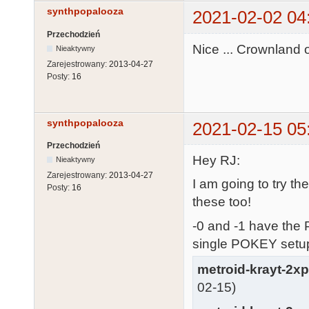
synthpopalooza
2021-02-02 04
Przechodzień
Nice ... Crownland
Nieaktywny
Zarejestrowany:
2013-04-27
Posty:
16
synthpopalooza
2021-02-15 05
Przechodzień
Hey RJ:
Nieaktywny
Zarejestrowany:
2013-04-27
I am going to try t
Posty:
16
these too!
-0 and -1 have the 
single POKEY setup
metroid-krayt-2x
02-15)