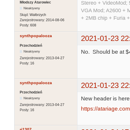
Stereo + VideoMod; 
Młodszy Atarowiec
Nieaktywny
VGA Mod; A2600 + M
Skąd:
Wałbrzych
+ 2MB chip + Furia 
Zarejestrowany:
2014-08-06
Posty:
608
synthpopalooza
2021-01-23 22
Przechodzień
No. Should be at $4
Nieaktywny
Zarejestrowany:
2013-04-27
Posty:
16
synthpopalooza
2021-01-23 22
Przechodzień
New header is here
Nieaktywny
Zarejestrowany:
2013-04-27
https://atariage.co
Posty:
16
rj1307