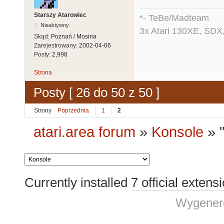
Starszy Atarowiec
*- TeBe/Madteam
Nieaktywny
3x Atari 130XE, SDX
Skąd:
Poznań / Mosina
Zarejestrowany:
2002-04-06
Posty:
2,998
Strona
Posty [ 26 do 50 z 50 ]
Strony
Poprzednia
1
2
atari.area forum
»
Konsole
»
Currently installed
7 official extens
Wygenero