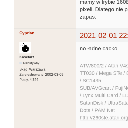
mamy w trybie 160B
pixeli. Dlatego nie
zapas.
Cyprian
2021-02-01 22
no ładne cacko
Kasetarz
Nieaktywny
ATW800/2 / Atari V4sa 
Skąd:
Warszawa
TT030 / Mega STe / 
Zarejestrowany:
2002-03-09
/ SC1435
Posty:
4,756
SUB/AVGcart / FujiN
/ Lynx Multi Card /
SatanDisk / UltraSat
Dots / PAM Net
http://260ste.atari.or