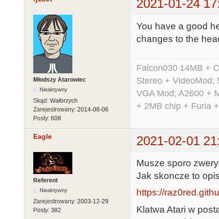
2021-01-24 17
You have a good hea
changes to the head
Falcon030 14MB + C
Stereo + VideoMod; 
Młodszy Atarowiec
Nieaktywny
VGA Mod; A2600 + M
Skąd:
Wałbrzych
+ 2MB chip + Furia 
Zarejestrowany:
2014-08-06
Posty:
608
Eagle
2021-02-01 21
Musze sporo zweryf
Jak skoncze to opis
Referent
Nieaktywny
https://raz0red.gith
Zarejestrowany:
2003-12-29
Klatwa Atari w post
Posty:
382