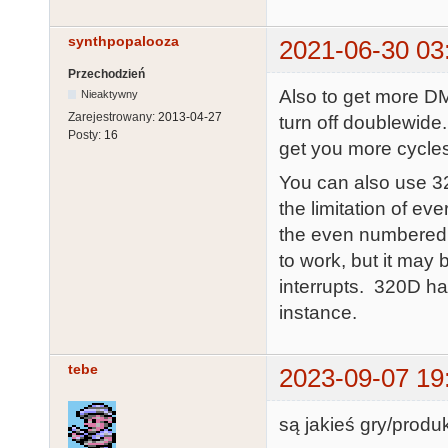
synthpopalooza
2021-06-30 03
Przechodzień
Also to get more DM
Nieaktywny
Zarejestrowany:
2013-04-27
turn off doublewide.
Posty:
16
get you more cycle
You can also use 3
the limitation of e
the even numbered 
to work, but it may 
interrupts. 320D has
instance.
tebe
2023-09-07 19
są jakieś gry/prod