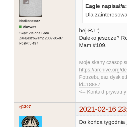
Eagle napisał/a:
Dla zainteresowa
Nadkasetarz
Aktywny
hej-RJ :)
Skąd:
Zielona Góra
Daleko jeszcze? Ro
Zarejestrowany:
2007-05-07
Posty:
5,497
Mam #109.
Moje skany czasopism
https://archive.org/d
Potrzebujesz dyskiet
id=18887
<-- Kontakt prywatn
rj1307
2021-02-16 23
Do końca tygodnia 