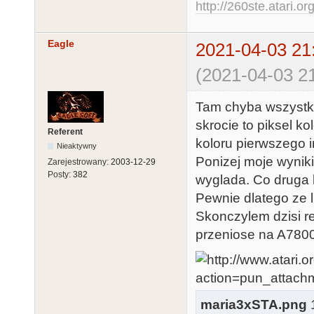
http://260ste.atari.or
Eagle
2021-04-03 21
(2021-04-03 21
Tam chyba wszystko 
skrocie to piksel 
Referent
koloru pierwszego in
Nieaktywny
Ponizej moje wyniki 
Zarejestrowany:
2003-12-29
Posty:
382
wyglada. Co druga 
Pewnie dlatego ze l
Skonczylem dzisi re
przeniose na A7800
maria3xSTA.png
1