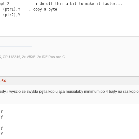
ept 2            ; Unroll this a bit to make it faster...

X, CPU 65816, 2x VBXE, 2x IDE Plus rev. C
5:54
testy, i wyszło że zwykła pętla kopiująca musiałaby minimum po 4 bajty na raz ko
         ; assert Y = 0

a     (ptr1),Y    ; copy a byte
