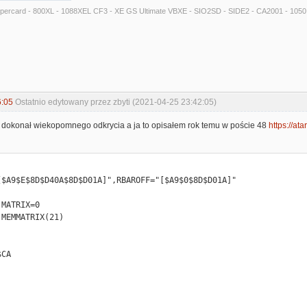
Supercard - 800XL - 1088XEL CF3 - XE GS Ultimate VBXE - SIO2SD - SIDE2 - CA2001 - 105
 #0

*-1

6:05
Ostatnio edytowany przez zbyti (2021-04-25 23:42:05)
 dokonał wiekopomnego odkrycia a ja to opisałem rok temu w poście 48
https://at
MATRIX=0

MEMMATRIX(21)
