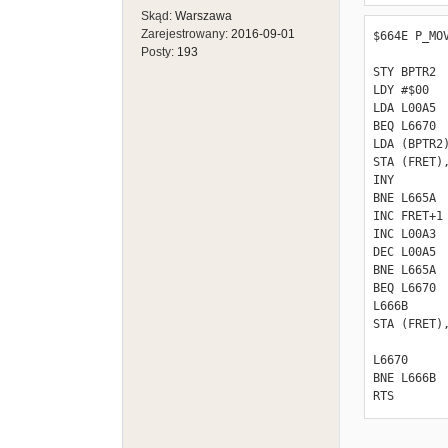
Skąd:
Warszawa
; Copy dow
Zarejestrowany:
2016-09-01
$664E P_MOV
Posty:
193
            STX FRET
    lda     ptr1+1

STY BPTR2

    add     ptr3+1

LDY #$00

    sta     ptr1+1

LDA L00A5

BEQ L6670

    lda     ptr2+1

LDA (BPTR2)
    add     ptr3+1

STA (FRET),
    sta     ptr2+1

INY

BNE L665A

; handle f
INC FRET+1

INC L00A3

    ldy     ptr3        ; count, low byte

DEC L00A5

    bne     @entry        ; something to copy?

BNE L665A

    beq     PageSizeCopy    ; here like bra...

BEQ L6670

L666B      
@copyByte:

STA (FRET),
    lda     (ptr1),y

            IN
    sta     (ptr2),y

L6670      
@entry:

BNE L666B 

    dey

RTS
    bne     @copyByte

    lda     (ptr1),y    ; copy remaining byte

    sta     (ptr2),y
