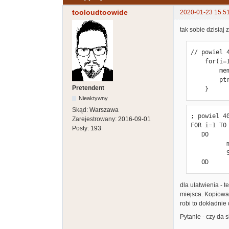
tooloudtoowide
2020-01-23 15:5
tak sobie dzisiaj
// powiel 4
    for(i=1; i<192; i++) {

        memcpy(ptr, video_ptr, 40);

        ptr+=40;

Pretendent
    }
Nieaktywny
Skąd:
Warszawa
; powiel 40
Zarejestrowany:
2016-09-01
FOR i=1 TO 
Posty:
193
   DO

          moveblock(ptr, video_ptr, 40)

          SCREEN==+40

   OD
dla ułatwienia - 
miejsca. Kopiowan
robi to dokładnie 
Pytanie - czy da s