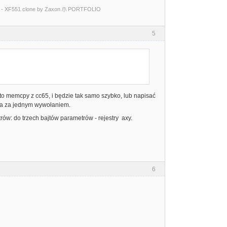
0 - XF551 clone by Zaxon /|\ PORTFOLIO
5
o memcpy z cc65, i będzie tak samo szybko, lub napisać
ąta za jednym wywołaniem.
rów: do trzech bajtów parametrów - rejestry axy.
6