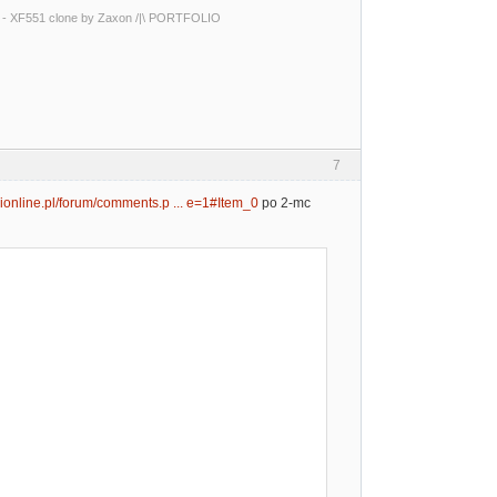
0 - XF551 clone by Zaxon /|\ PORTFOLIO
7
arionline.pl/forum/comments.p ... e=1#Item_0
po 2-mc