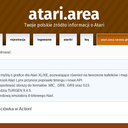
atari.area
Twoje polskie źródło informacji o Atari
rejestracja
logowanie
atariki
faq
atari.area strona g
strować.
myślą o grafice dla Atari XL/XE, pozwalające również na tworzenie kafelków i map
oli Atari Lynx przynosi poprawki timingu i nowe API.
portować obrazy do formatów .MIC, .GR8, .GR9 oraz G15.
dzia TURGEN 9.4.5.
estową emulatora 8-bitowego Atari.
ciówka w Action!