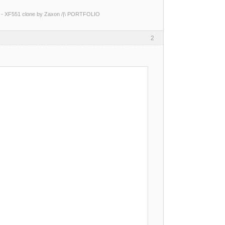
0 - XF551 clone by Zaxon /|\ PORTFOLIO
2