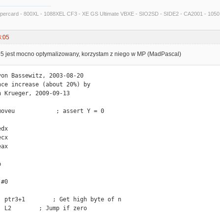
Supercard - 800XL - 1088XEL CF3 - XE GS Ultimate VBXE - SIO2SD - SIDE2 - CA2001 - 105
3:05
 jest mocno optymalizowany, korzystam z niego w MP (MadPascal)
von Bassewitz, 2003-08-20

nce increase (about 20%) by

 Krueger, 2009-09-13

moveu            ; assert Y = 0

dx

cx

ax
