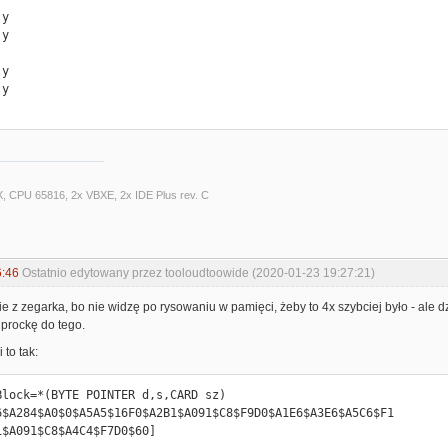
 #0

*-1

proc (.word ptr1, ptr2, ptr3) .var

X, CPU 65816, 2x VBXE, 2x IDE Plus rev. C
dx

cx

ax

6:46
Ostatnio edytowany przez tooloudtoowide (2020-01-23 19:27:21)
r1

ie z zegarka, bo nie widzę po rysowaniu w pamięci, żeby to 4x szybciej było - ale
r2

prockę do tego.
r3

 to tak:
6$A284$A0$0$A5A5$16F0$A2B1$A091$C8$F9D0$A1E6$A3E6$A5C6$F1

1$A091$C8$A4C4$F7D0$60]