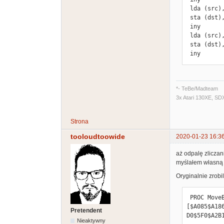
    bne     L3

 lda (src),y

 sta (dst),y

    ; }

 iny

 lda (src),y

done    ldx
 sta (dst),y

@sp    equ 
 iny
    rts

.endp

*- TeBe/Madteam
@move    .
3x Atari 130XE, SD
ptr1    = e
Strona
ptr2    = e
ptr3    = e
tooloudtoowide
2020-01-23 16:3
src    = pt
aż odpalę zliczan
dst    = pt
myślałem własną 
cnt    = pt
Oryginalnie zrobili
    cpw ptr2 ptr1

    scs

 PROC MoveBlock=*(BYTE POINTER d,s,CARD sz)

    jmp @moveu

[$A085$A18
Pretendent
D0$5F0$A2B
Nieaktywny
    stx @sp
