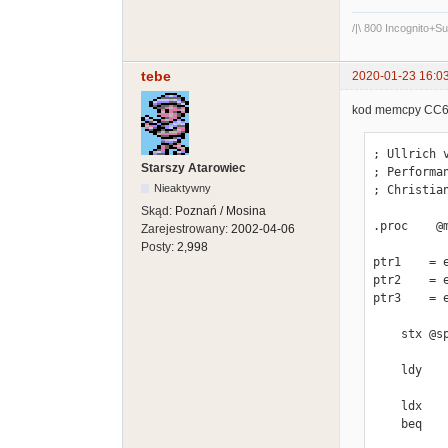
/|\ 800 Incognito+
tebe
2020-01-23 16:0
kod memcpy CC65
; Ullrich 
Starszy Atarowiec
; Performa
Nieaktywny
; Christian
Skąd:
Poznań / Mosina
.proc    @
Zarejestrowany:
2002-04-06
Posty:
2,998
ptr1    = e
ptr2    = e
ptr3    = e
    stx @sp

    ldy    #0

    ldx     ptr3+1        ; Get high byte of n

    beq     L2        ; Jump if zero
