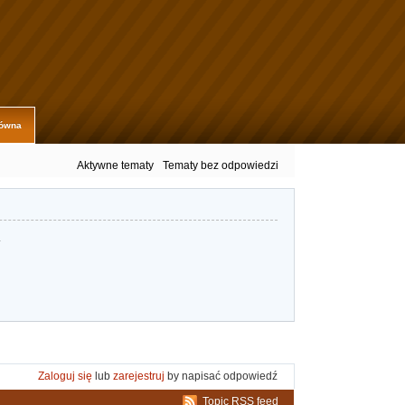
łówna
Aktywne tematy
Tematy bez odpowiedzi
.
Zaloguj się
lub
zarejestruj
by napisać odpowiedź
Topic RSS feed