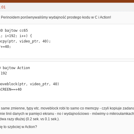
1:01
 z Perinoidem porównywaliśmy wydajność prostego kodu w C i Action!
0 bajtow cc65

 bajtow Action

192

te same zmienne, typy etc. moveblock robi to samo co memcpy - czyli kopiuje zad
ie linii danych w pamięci ekranu - no i wydajnościowo - mówimy o mikroułamkach 
dwa razy dłużej (0.2 sek. vs 0.1 sek.).
ię to szybciej w Action?