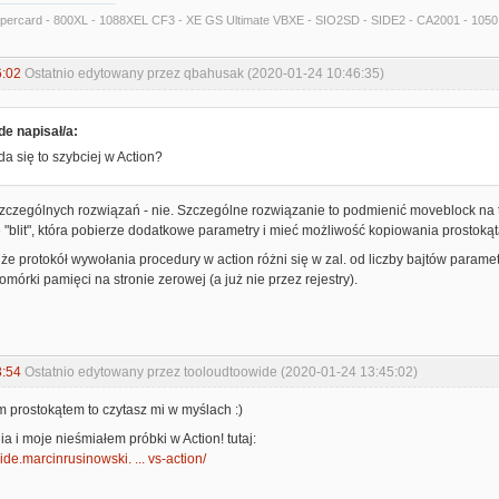
Supercard - 800XL - 1088XEL CF3 - XE GS Ultimate VBXE - SIO2SD - SIDE2 - CA2001 - 105
py:            ; assert Y = 0

6:02
Ostatnio edytowany przez qbahusak (2020-01-24 10:46:35)
de napisał/a:
da się to szybciej w Action?
zczególnych rozwiązań - nie. Szczególne rozwiązanie to podmienić moveblock na t
 "blit", która pobierze dodatkowe parametry i mieć możliwość kopiowania prostok
że protokół wywołania procedury w action różni się w zal. od liczby bajtów paramet


omórki pamięci na stronie zerowej (a już nie przez rejestry).
3:54
Ostatnio edytowany przez tooloudtoowide (2020-01-24 13:45:02)
:            ; in entry case: 0 -> FF

ym prostokątem to czytasz mi w myślach :)
ia i moje nieśmiałem próbki w Action! tutaj:
ide.marcinrusinowski. ... vs-action/