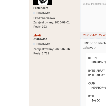
/|\ 800 Incognito+
done    ldx
Pretendent
@sp    equ 
Nieaktywny
    rts

.endp
Skąd:
Warszawa
Zarejestrowany:
2016-09-01
Posty:
193
zbyti
2021-04-25 22:4
Atarowiec
TDC po 30 latach
Nieaktywny
zabawy ;)
Zarejestrowany:
2020-02-16
Posty:
1,721
DEFINE

  RBARON="[$A9$E$8D$D40A$8D$D01A]",RBAROFF="[$A9$0$8D$D01A]"

BYTE ARRAY 
BYTE ARRAY 
CARD

  MEMADDR=$CA

BYTE

  I=$CC
