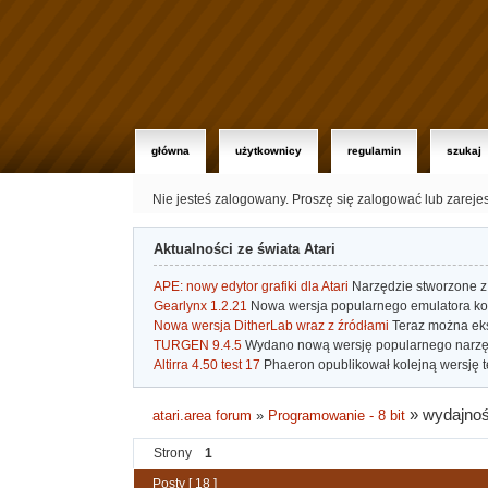
główna
użytkownicy
regulamin
szukaj
Nie jesteś zalogowany.
Proszę się zalogować lub zareje
Aktualności ze świata Atari
APE: nowy edytor grafiki dla Atari
Narzędzie stworzone z 
Gearlynx 1.2.21
Nowa wersja popularnego emulatora kons
Nowa wersja DitherLab wraz z źródłami
Teraz można eks
TURGEN 9.4.5
Wydano nową wersję popularnego narzę
Altirra 4.50 test 17
Phaeron opublikował kolejną wersję t
»
wydajnoś
atari.area forum
»
Programowanie - 8 bit
Strony
1
Posty [ 18 ]