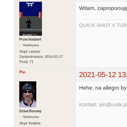
Witam, zaproponuję
QUICK SHOT II TUR
Przechodzień
Nieaktywny
Skąd:
Leszno
Zarejestrowany:
2014-02-17
Posty:
71
Pin
2021-05-12 13
Hehe, na allegro był 
Kontakt: pin@usdk.p
Dziad Borowy
Nieaktywny
Skąd:
Kraków