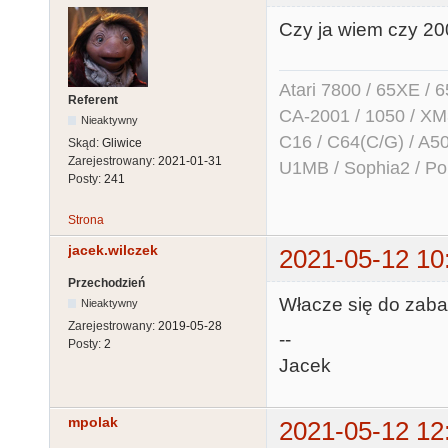
Czy ja wiem czy 200
Atari 7800 / 65XE / 
Referent
CA-2001 / 1050 / X
Nieaktywny
C16 / C64(C/G) / A50
Skąd:
Gliwice
Zarejestrowany:
2021-01-31
U1MB / Sophia2 / Po
Posty:
241
Strona
jacek.wilczek
2021-05-12 10
Przechodzień
Włacze się do zaba
Nieaktywny
Zarejestrowany:
2019-05-28
--
Posty:
2
Jacek
mpolak
2021-05-12 12