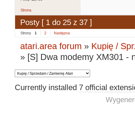
Strona
Posty [ 1 do 25 z 37 ]
Strony
1
2
Następna
atari.area forum
»
Kupię / Sp
»
[S] Dwa modemy XM301 - n
Currently installed
7 official extens
Wygenero