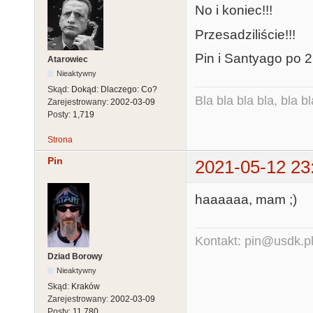
No i koniec!!!
Przesadziliście!!!
Pin i Santyago po 2
Atarowiec
Nieaktywny
Skąd:
Dokąd: Dlaczego: Co?
Bla bla bla bla, bla bl
Zarejestrowany:
2002-03-09
Posty:
1,719
Strona
Pin
2021-05-12 23
haaaaaa, mam ;)
Kontakt: pin@usdk.p
Dziad Borowy
Nieaktywny
Skąd:
Kraków
Zarejestrowany:
2002-03-09
Posty:
11,780