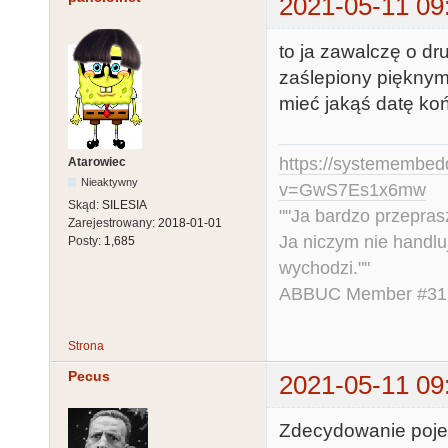
2021-05-11 09
to ja zawalczę o dr
zaślepiony pięknym
mieć jakąś datę koń
https://systemembed
Atarowiec
Nieaktywny
v=GwS7Es1x6mw
Skąd:
SILESIA
""Ja bardzo przepra
Zarejestrowany:
2018-01-01
Ja niczym nie handlu
Posty:
1,685
wychodzi.""
ABBUC Member #319.
Strona
Pecus
2021-05-11 09
Zdecydowanie poje