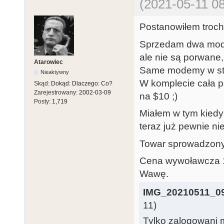
(2021-05-11 08
Postanowiłem troch
Sprzedam dwa modem
ale nie są porwane,
Atarowiec
Same modemy w sta
Nieaktywny
W komplecie cała pa
Skąd:
Dokąd: Dlaczego: Co?
Zarejestrowany:
2002-03-09
na $10 ;)
Posty:
1,719
Miałem w tym kiedy
teraz już pewnie nie
Towar sprowadzony ki
Cena wywoławcza 10
Wawę.
IMG_20210511_09
11)
Tylko zalogowani m