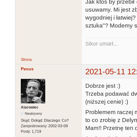
Jak ktoś by przebi
usuwamy. Mi jest zb
wygodniej i łatwiej?
sztuka"? Modemy są
Sikor umarł...
Strona
Pecus
2021-05-11 12
Dobrze jest :)
Trzeba podawać dwi
(niższej cenie) :)
Atarowiec
Problemem raczej mo
Nieaktywny
to co zrobię z Dely
Skąd:
Dokąd: Dlaczego: Co?
Zarejestrowany:
2002-03-09
Mam!! Przetnę ten 
Posty:
1,719