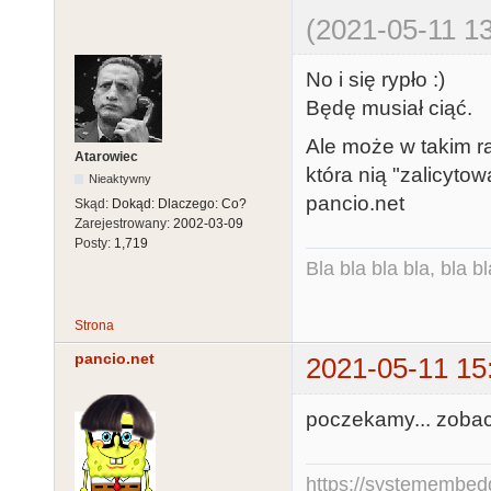
(2021-05-11 13
No i się rypło :)
Będę musiał ciąć.
Ale może w takim r
Atarowiec
która nią "zalicytow
Nieaktywny
pancio.net
Skąd:
Dokąd: Dlaczego: Co?
Zarejestrowany:
2002-03-09
Posty:
1,719
Bla bla bla bla, bla bl
Strona
pancio.net
2021-05-11 15
poczekamy... zobac
https://systemembed