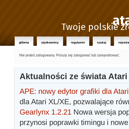
at
Twoje polskie źr
główna
użytkownicy
regulamin
szukaj
rejestr
Nie jesteś zalogowany.
Proszę się zalogować lub zarejestrować.
Aktualności ze świata Atari
APE: nowy edytor grafiki dla Atari
dla Atari XL/XE, pozwalające rów
Gearlynx 1.2.21
Nowa wersja popu
przynosi poprawki timingu i nowe