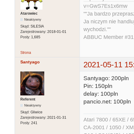
v=GwS7Es1x6mw
""Ja bardzo przepra
Atarowiec
Nieaktywny
Ja niczym nie handlu
Skąd:
SILESIA
wychodzi.""
Zarejestrowany:
2018-01-01
ABBUC Member #319.
Posty:
1,685
Strona
Santyago
2021-05-11 15
Santyago: 200pln
Pin: 150pln
delay: 100pln
Referent
pancio.net: 100pln
Nieaktywny
Skąd:
Gliwice
Zarejestrowany:
2021-01-31
Atari 7800 / 65XE / 
Posty:
241
CA-2001 / 1050 / X