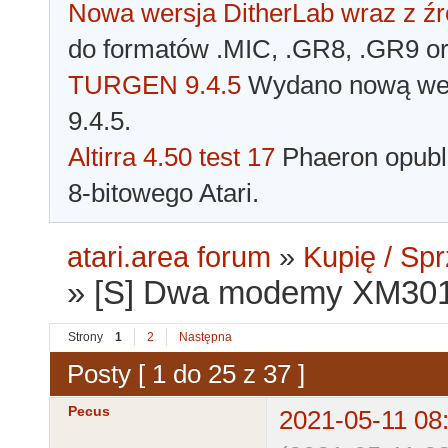
Nowa wersja DitherLab wraz z źr
do formatów .MIC, .GR8, .GR9 o
TURGEN 9.4.5
Wydano nową wer
9.4.5.
Altirra 4.50 test 17
Phaeron opubli
8-bitowego Atari.
atari.area forum
»
Kupię / Sp
»
[S] Dwa modemy XM301 
Strony
1
2
Następna
Posty [ 1 do 25 z 37 ]
Pecus
2021-05-11 08