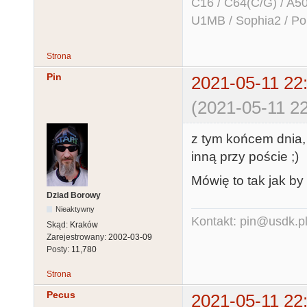
C16 / C64(C/G) / A50
U1MB / Sophia2 / Po
Strona
Pin
2021-05-11 22
(2021-05-11 22
z tym końcem dnia,
inną przy poście ;)
Mówię to tak jak by
Dziad Borowy
Nieaktywny
Kontakt: pin@usdk.p
Skąd:
Kraków
Zarejestrowany:
2002-03-09
Posty:
11,780
Strona
Pecus
2021-05-11 22