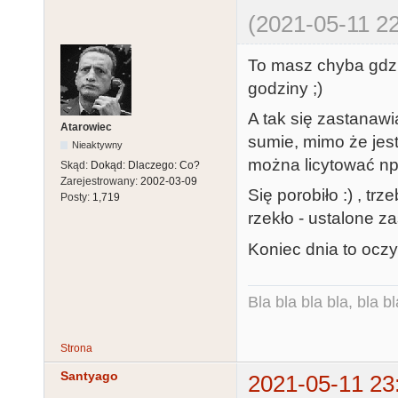
(2021-05-11 22
To masz chyba gdzi
godziny ;)
A tak się zastanawi
Atarowiec
sumie, mimo że jest
Nieaktywny
można licytować np
Skąd:
Dokąd: Dlaczego: Co?
Zarejestrowany:
2002-03-09
Się porobiło :) , tr
Posty:
1,719
rzekło - ustalone z
Koniec dnia to oczy
Bla bla bla bla, bla bl
Strona
Santyago
2021-05-11 23