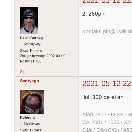
2021-05-12 22
2. 260pln
Kontakt: pin@usdk.p
Dziad Borowy
Nieaktywny
Skąd:
Kraków
Zarejestrowany:
2002-03-09
Posty:
11,780
Strona
Santyago
2021-05-12 22
:lol: 300 pe el en
Atari 7800 / 65XE / 
Referent
CA-2001 / 1050 / X
Nieaktywny
C16 / C64(C/G) / A50
Skąd:
Gliwice