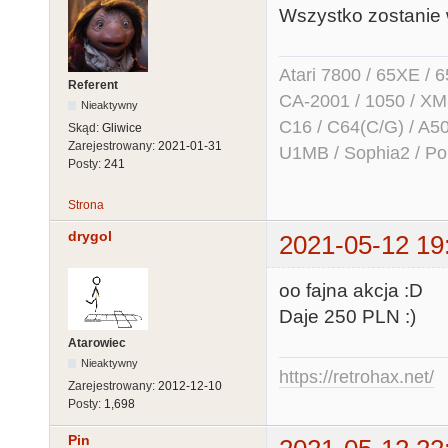
Wszystko zostanie w
Atari 7800 / 65XE / 
Referent
CA-2001 / 1050 / X
Nieaktywny
C16 / C64(C/G) / A50
Skąd:
Gliwice
Zarejestrowany:
2021-01-31
U1MB / Sophia2 / Po
Posty:
241
Strona
drygol
2021-05-12 19
oo fajna akcja :D
Daje 250 PLN :)
Atarowiec
Nieaktywny
https://retrohax.net/
Zarejestrowany:
2012-12-10
Posty:
1,698
Pin