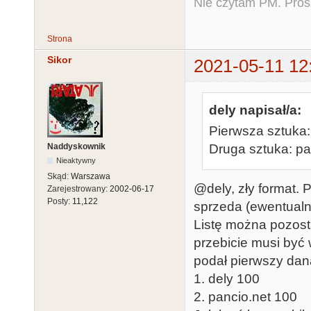
Nie czytam PM. Pros
Strona
Sikor
2021-05-11 12
dely napisał/a:
Pierwsza sztuka
Naddyskownik
Druga sztuka: p
Nieaktywny
Skąd:
Warszawa
@dely, zły format
Zarejestrowany:
2002-06-17
Posty:
11,122
sprzeda (ewentualni
Listę można pozost
przebicie musi być
podał pierwszy daną
1. dely 100
2. pancio.net 100