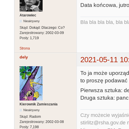
Data końcowa, jutr
Atarowiec
Nieaktywny
Bla bla bla bla, bla bl
Skąd:
Dokąd: Dlaczego: Co?
Zarejestrowany:
2002-03-09
Posty:
1,719
Strona
dely
2021-05-11 10
To ja może uporządku
to proszę podawać 
Pierwsza sztuka: d
Druga sztuka: panc
Kierownik Zamieszania
Nieaktywny
Czy możecie wyjaśnić
Skąd:
Radom
stirlitz@rsha.gov.de
Zarejestrowany:
2002-03-08
Posty:
7,198