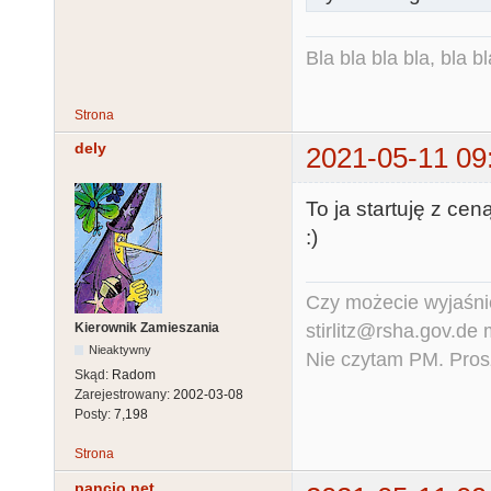
Bla bla bla bla, bla bl
Strona
dely
2021-05-11 09
To ja startuję z c
:)
Czy możecie wyjaśnić
stirlitz@rsha.gov.de
Kierownik Zamieszania
Nieaktywny
Nie czytam PM. Pros
Skąd:
Radom
Zarejestrowany:
2002-03-08
Posty:
7,198
Strona
pancio.net