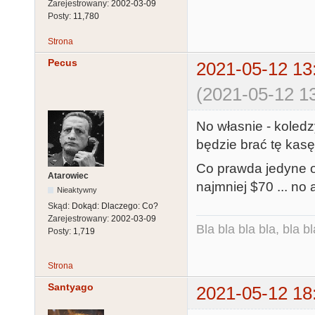
Zarejestrowany:
2002-03-09
Posty:
11,780
Strona
Pecus
2021-05-12 13
(2021-05-12 13
No własnie - koledz
będzie brać tę kasę
Co prawda jedyne of
Atarowiec
najmniej $70 ... no a
Nieaktywny
Skąd:
Dokąd: Dlaczego: Co?
Zarejestrowany:
2002-03-09
Bla bla bla bla, bla bl
Posty:
1,719
Strona
Santyago
2021-05-12 18