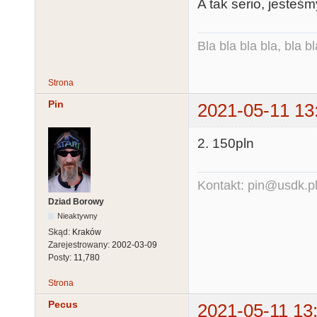
A tak serio, jesteś
Bla bla bla bla, bla bl
Strona
Pin
2021-05-11 13
2. 150pln
Kontakt: pin@usdk.p
Dziad Borowy
Nieaktywny
Skąd:
Kraków
Zarejestrowany:
2002-03-09
Posty:
11,780
Strona
Pecus
2021-05-11 13