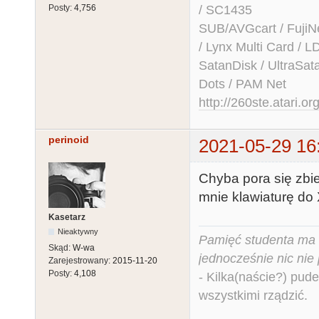
/ SC1435
Posty:
4,756
SUB/AVGcart / FujiN
/ Lynx Multi Card /
SatanDisk / UltraSat
Dots / PAM Net
http://260ste.atari.or
perinoid
2021-05-29 16
Chyba pora się zbi
mnie klawiaturę do 
Kasetarz
Nieaktywny
Pamięć studenta ma c
Skąd:
W-wa
jednocześnie nic nie
Zarejestrowany:
2015-11-20
Posty:
4,108
- Kilka(naście?) pude
wszystkimi rządzić.