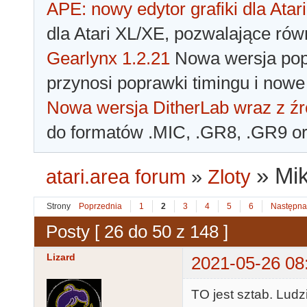
APE: nowy edytor grafiki dla Atari
dla Atari XL/XE, pozwalające rów
Gearlynx 1.2.21
Nowa wersja popu
przynosi poprawki timingu i nowe
Nowa wersja DitherLab wraz z źr
do formatów .MIC, .GR8, .GR9 o
»
Mik
atari.area forum
»
Zloty
Strony
Poprzednia
1
2
3
4
5
6
Następna
Posty [ 26 do 50 z 148 ]
Lizard
2021-05-26 08
TO jest sztab. Ludz