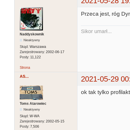
2021-05-28 19
Przeca jest, róg Dy
Sikor umarł...
Naddyskownik
Nieaktywny
Skąd:
Warszawa
Zarejestrowany:
2002-06-17
Posty:
11,122
Strona
AS...
2021-05-29 00
ok tak tylko profil
Toms Atarowiec
Nieaktywny
Skąd:
W-WA
Zarejestrowany:
2002-05-15
Posty:
7,506