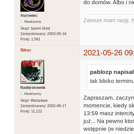
do domów. Albo i nie
Atarowiec
Zawsze mam rację, ty
Nieaktywny
Skąd:
Syreni Gród
Zarejestrowany:
2003-05-16
Posty:
1,591
Sikor
2021-05-26 09
pablozp napisał
tak blisko termin
Naddyskownik
Nieaktywny
Zapraszam, zaczyn
Skąd:
Warszawa
momencie, kiedy sk
Zarejestrowany:
2002-06-17
Posty:
11,122
13:59 masz intercit
już... Na pewno kto
wstępnie (w niedzi