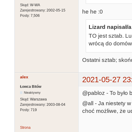
Skąd:
W-WA
Zarejestrowany:
2002-05-15
he he :0
Posty:
7,506
Lizard napisał/a
TO jest sztab. L
wrócą do domów. A
Ostatni sztab; skoń
alex
2021-05-27 23
Łowca Bitów
@pabloz - To było 
Nieaktywny
Skąd:
Warszawa
@all - Ja niestety 
Zarejestrowany:
2003-08-04
choć możliwe, że ud
Posty:
719
Strona