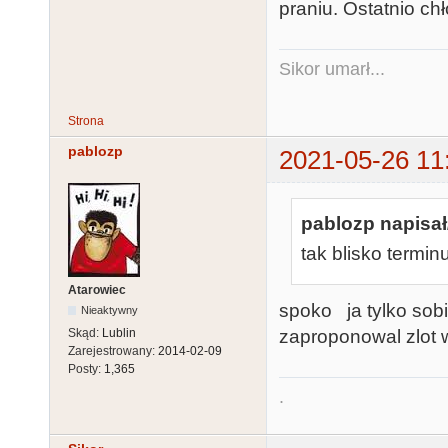
praniu. Ostatnio chł
Sikor umarł...
Strona
pablozp
2021-05-26 11
pablozp napisał
tak blisko termin
Atarowiec
spoko ja tylko sob
Nieaktywny
zaproponowal zlot
Skąd:
Lublin
Zarejestrowany:
2014-02-09
Posty:
1,365
.