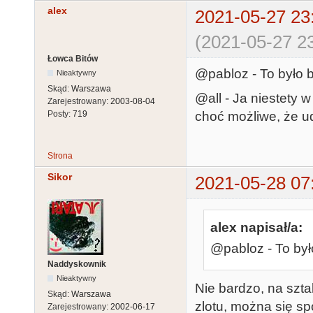
alex
2021-05-27 23
(2021-05-27 23
Łowca Bitów
@pabloz - To było 
Nieaktywny
Skąd:
Warszawa
@all - Ja niestety 
Zarejestrowany:
2003-08-04
choć możliwe, że ud
Posty:
719
Strona
Sikor
2021-05-28 07
alex napisał/a:
@pabloz - To był
Naddyskownik
Nieaktywny
Nie bardzo, na szta
Skąd:
Warszawa
zlotu, można się s
Zarejestrowany:
2002-06-17