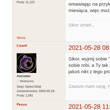
Posty:
11,122
omawiając na przykł
miesiąca, więc moż
Sikor umarł...
Strona
Lizard
2021-05-28 08
Sikor, wyjmij sobie 
sobie robi, a Ty tak
jakoś nikt z tego pr
Atarowiec
Nieaktywny
Zawsze mam rację, ty
Skąd:
Syreni Gród
Zarejestrowany:
2003-05-16
Posty:
1,591
Pecus
2021-05-28 11