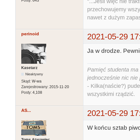
"...Jeśli więc nie tr
Posty:
643
przechowujemy wszys
nawet z dużym zapas
perinoid
2021-05-29 17
Ja w drodze. Pewni
Kasetarz
Pamięć studenta ma c
Nieaktywny
jednocześnie nic nie
Skąd:
W-wa
- Kilka(naście?) pude
Zarejestrowany:
2015-11-20
Posty:
4,108
wszystkimi rządzić.
AS...
2021-05-29 17
W końcu sztab piwo 
Toms Atarowiec