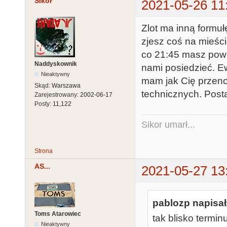
Sikor
2021-05-26 11
Zlot ma inną formuł
zjesz coś na mieści
co 21:45 masz powr
Naddyskownik
nami posiedzieć. Ew
Nieaktywny
mam jak Cię przen
Skąd:
Warszawa
technicznych. Postar
Zarejestrowany:
2002-06-17
Posty:
11,122
Sikor umarł...
Strona
AS...
2021-05-27 13
pablozp napisał
Toms Atarowiec
tak blisko termin
Nieaktywny