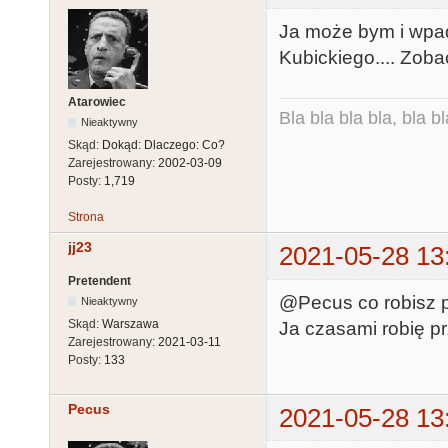
Ja może bym i wpadł
Kubickiego.... Zoba
Atarowiec
Bla bla bla bla, bla bl
Nieaktywny
Skąd:
Dokąd: Dlaczego: Co?
Zarejestrowany:
2002-03-09
Posty:
1,719
Strona
jj23
2021-05-28 13
Pretendent
@Pecus co robisz p
Nieaktywny
Skąd:
Warszawa
Ja czasami robię pr
Zarejestrowany:
2021-03-11
Posty:
133
Pecus
2021-05-28 13