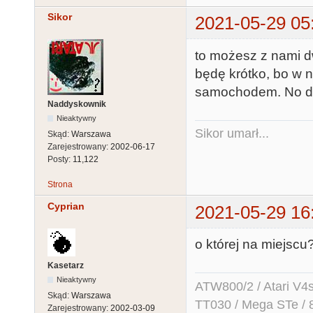
Sikor
2021-05-29 05
to możesz z nami dw
będę krótko, bo w n
samochodem. No dobr
Naddyskownik
Nieaktywny
Sikor umarł...
Skąd:
Warszawa
Zarejestrowany:
2002-06-17
Posty:
11,122
Strona
Cyprian
2021-05-29 16
o której na miejscu
Kasetarz
Nieaktywny
ATW800/2 / Atari V4sa 
Skąd:
Warszawa
TT030 / Mega STe / 
Zarejestrowany:
2002-03-09