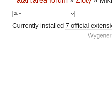
atari.area forum
»
Zloty
»
Mik
Currently installed
7 official extens
Wygenero