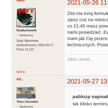
Sikor
2021-05-26 11
Zlot ma inną formuł
zjesz coś na mieści
co 21:45 masz powr
Naddyskownik
nami posiedzieć. Ew
Nieaktywny
mam jak Cię przen
Skąd:
Warszawa
technicznych. Postar
Zarejestrowany:
2002-06-17
Posty:
11,122
Sikor umarł...
Strona
AS...
2021-05-27 13
pablozp napisał
Toms Atarowiec
tak blisko termin
Nieaktywny