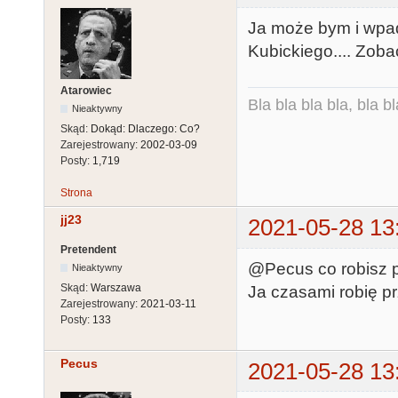
Ja może bym i wpadł
Kubickiego.... Zoba
Atarowiec
Bla bla bla bla, bla bl
Nieaktywny
Skąd:
Dokąd: Dlaczego: Co?
Zarejestrowany:
2002-03-09
Posty:
1,719
Strona
jj23
2021-05-28 13
Pretendent
@Pecus co robisz p
Nieaktywny
Skąd:
Warszawa
Ja czasami robię pr
Zarejestrowany:
2021-03-11
Posty:
133
Pecus
2021-05-28 13