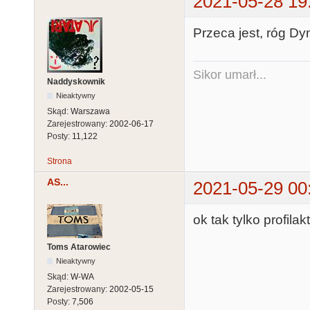
2021-05-28 19
Przeca jest, róg Dy
Sikor umarł...
Naddyskownik
Nieaktywny
Skąd:
Warszawa
Zarejestrowany:
2002-06-17
Posty:
11,122
Strona
AS...
2021-05-29 00
ok tak tylko profil
Toms Atarowiec
Nieaktywny
Skąd:
W-WA
Zarejestrowany:
2002-05-15
Posty:
7,506