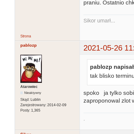
praniu. Ostatnio chł
Sikor umarł...
Strona
pablozp
2021-05-26 11
pablozp napisał
tak blisko termin
Atarowiec
spoko ja tylko sob
Nieaktywny
zaproponowal zlot
Skąd:
Lublin
Zarejestrowany:
2014-02-09
Posty:
1,365
.