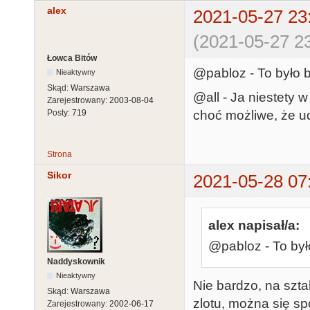
alex
2021-05-27 23
(2021-05-27 23
Łowca Bitów
@pabloz - To było 
Nieaktywny
Skąd:
Warszawa
@all - Ja niestety 
Zarejestrowany:
2003-08-04
choć możliwe, że ud
Posty:
719
Strona
Sikor
2021-05-28 07
alex napisał/a:
@pabloz - To był
Naddyskownik
Nieaktywny
Nie bardzo, na szta
Skąd:
Warszawa
zlotu, można się s
Zarejestrowany:
2002-06-17