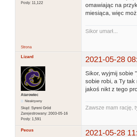
Posty:
11,122
omawiając na przykł
miesiąca, więc moż
Sikor umarł...
Strona
Lizard
2021-05-28 08
Sikor, wyjmij sobie 
sobie robi, a Ty tak
jakoś nikt z tego pr
Atarowiec
Nieaktywny
Zawsze mam rację, ty
Skąd:
Syreni Gród
Zarejestrowany:
2003-05-16
Posty:
1,591
Pecus
2021-05-28 11