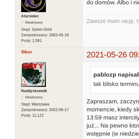
do domów. Albo i nie
Atarowiec
Zawsze mam rację, ty
Nieaktywny
Skąd:
Syreni Gród
Zarejestrowany:
2003-05-16
Posty:
1,591
Sikor
2021-05-26 09
pablozp napisał
tak blisko termin
Naddyskownik
Nieaktywny
Zapraszam, zaczyn
Skąd:
Warszawa
momencie, kiedy sk
Zarejestrowany:
2002-06-17
Posty:
11,122
13:59 masz intercit
już... Na pewno kto
wstępnie (w niedzi