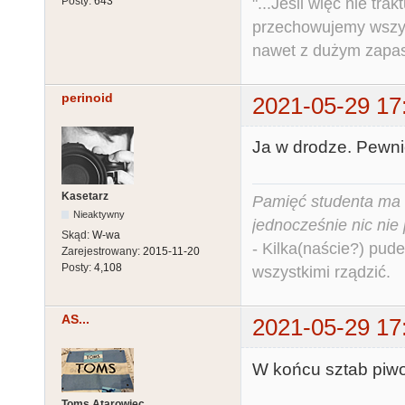
"...Jeśli więc nie tr
Posty:
643
przechowujemy wszys
nawet z dużym zapas
perinoid
2021-05-29 17
Ja w drodze. Pewni
Kasetarz
Pamięć studenta ma c
Nieaktywny
jednocześnie nic nie
Skąd:
W-wa
- Kilka(naście?) pude
Zarejestrowany:
2015-11-20
Posty:
4,108
wszystkimi rządzić.
AS...
2021-05-29 17
W końcu sztab piwo 
Toms Atarowiec