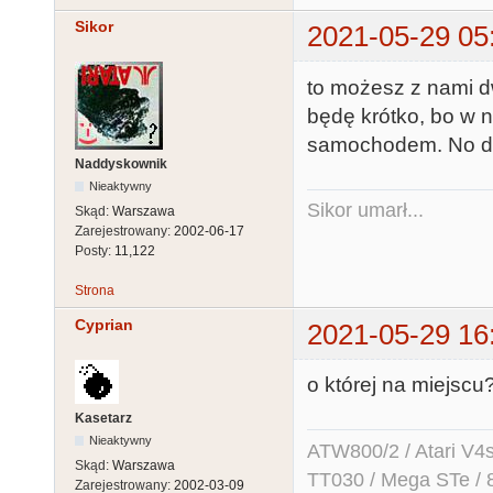
Sikor
2021-05-29 05
to możesz z nami dw
będę krótko, bo w n
samochodem. No dobr
Naddyskownik
Nieaktywny
Sikor umarł...
Skąd:
Warszawa
Zarejestrowany:
2002-06-17
Posty:
11,122
Strona
Cyprian
2021-05-29 16
o której na miejscu
Kasetarz
Nieaktywny
ATW800/2 / Atari V4sa 
Skąd:
Warszawa
TT030 / Mega STe / 
Zarejestrowany:
2002-03-09