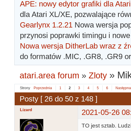
APE: nowy edytor grafiki dla Atari
dla Atari XL/XE, pozwalające rów
Gearlynx 1.2.21
Nowa wersja popu
przynosi poprawki timingu i nowe
Nowa wersja DitherLab wraz z źr
do formatów .MIC, .GR8, .GR9 o
»
Mik
atari.area forum
»
Zloty
Strony
Poprzednia
1
2
3
4
5
6
Następna
Posty [ 26 do 50 z 148 ]
Lizard
2021-05-26 08
TO jest sztab. Ludz