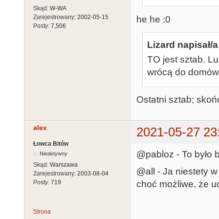
Skąd:
W-WA
Zarejestrowany:
2002-05-15
he he :0
Posty:
7,506
Lizard napisał/a
TO jest sztab. L
wrócą do domów. A
Ostatni sztab; skoń
alex
2021-05-27 23
Łowca Bitów
@pabloz - To było 
Nieaktywny
Skąd:
Warszawa
@all - Ja niestety 
Zarejestrowany:
2003-08-04
choć możliwe, że ud
Posty:
719
Strona