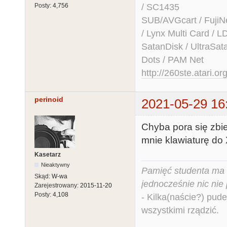
/ SC1435
Posty:
4,756
SUB/AVGcart / FujiN
/ Lynx Multi Card /
SatanDisk / UltraSat
Dots / PAM Net
http://260ste.atari.or
perinoid
2021-05-29 16
Chyba pora się zbi
mnie klawiaturę do 
Kasetarz
Nieaktywny
Pamięć studenta ma c
Skąd:
W-wa
jednocześnie nic nie
Zarejestrowany:
2015-11-20
Posty:
4,108
- Kilka(naście?) pude
wszystkimi rządzić.