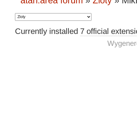
atari.area forum
»
Zloty
»
Mik
Currently installed
7 official extens
Wygenero