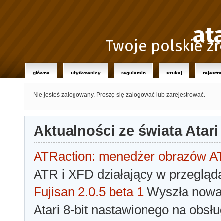
at
Twoje polskie źr
główna
użytkownicy
regulamin
szukaj
rejestr
Nie jesteś zalogowany.
Proszę się zalogować lub zarejestrować.
Aktualności ze świata Atari
ATRaction: menedżer obrazów 
ATR i XFD działający w przegląda
Fujisan 2.0.5 beta 1
Wyszła nowa 
Atari 8-bit nastawionego na obsłu