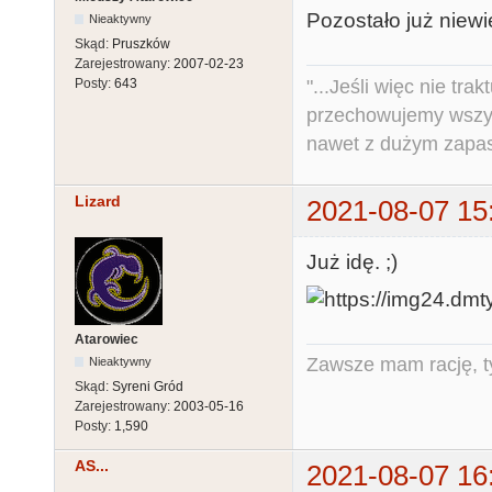
Pozostało już niewi
Nieaktywny
Skąd:
Pruszków
Zarejestrowany:
2007-02-23
"...Jeśli więc nie tr
Posty:
643
przechowujemy wszys
nawet z dużym zapas
Lizard
2021-08-07 15
Już idę. ;)
Atarowiec
Zawsze mam rację, ty
Nieaktywny
Skąd:
Syreni Gród
Zarejestrowany:
2003-05-16
Posty:
1,590
AS...
2021-08-07 16