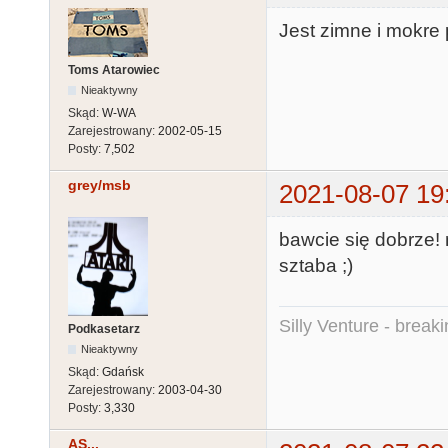
Jest zimne i mokre 
Toms Atarowiec
Nieaktywny
Skąd:
W-WA
Zarejestrowany:
2002-05-15
Posty:
7,502
grey/msb
2021-08-07 19
bawcie się dobrze!
sztaba ;)
Silly Venture - break
Podkasetarz
Nieaktywny
Skąd:
Gdańsk
Zarejestrowany:
2003-04-30
Posty:
3,330
AS...