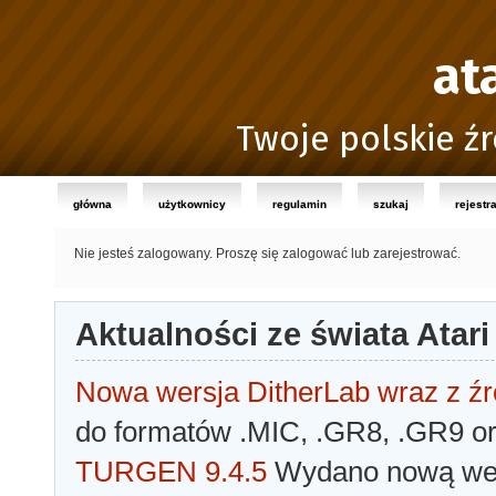
at
Twoje polskie źr
główna
użytkownicy
regulamin
szukaj
rejestr
Nie jesteś zalogowany.
Proszę się zalogować lub zarejestrować.
Aktualności ze świata Atari
Nowa wersja DitherLab wraz z źr
do formatów .MIC, .GR8, .GR9 o
TURGEN 9.4.5
Wydano nową wer