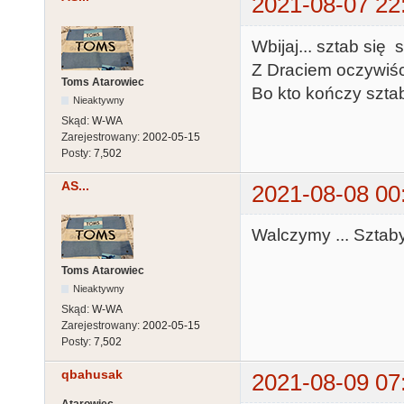
2021-08-07 22
Wbijaj... sztab się 
Z Draciem oczywiśc
Toms Atarowiec
Bo kto kończy sztab
Nieaktywny
Skąd:
W-WA
Zarejestrowany:
2002-05-15
Posty:
7,502
AS...
2021-08-08 00
Walczymy ... Sztaby 
Toms Atarowiec
Nieaktywny
Skąd:
W-WA
Zarejestrowany:
2002-05-15
Posty:
7,502
qbahusak
2021-08-09 07