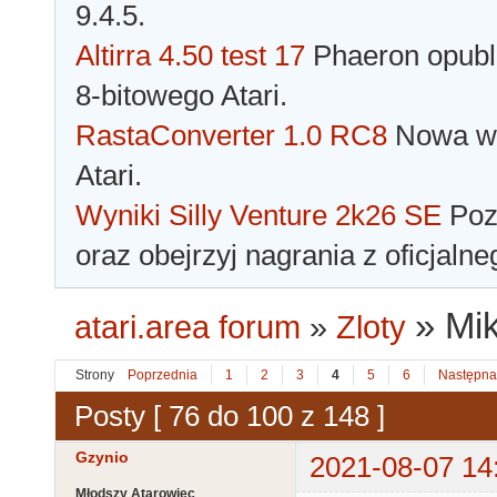
9.4.5.
Altirra 4.50 test 17
Phaeron opubli
8-bitowego Atari.
RastaConverter 1.0 RC8
Nowa wer
Atari.
Wyniki Silly Venture 2k26 SE
Pozn
oraz obejrzyj nagrania z oficjaln
»
Mik
atari.area forum
»
Zloty
Strony
Poprzednia
1
2
3
4
5
6
Następna
Posty [ 76 do 100 z 148 ]
Gzynio
2021-08-07 14
Młodszy Atarowiec