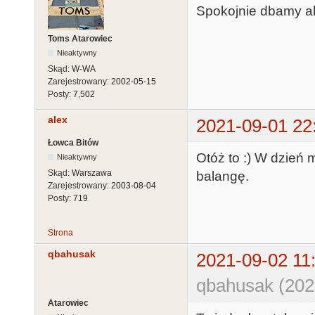
Spokojnie dbamy ab
Toms Atarowiec
Nieaktywny
Skąd:
W-WA
Zarejestrowany:
2002-05-15
Posty:
7,502
alex
2021-09-01 22
Łowca Bitów
Otóż to :) W dzień
Nieaktywny
Skąd:
Warszawa
balangę.
Zarejestrowany:
2003-08-04
Posty:
719
Strona
qbahusak
2021-09-02 11
qbahusak (202
Atarowiec