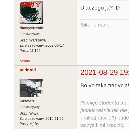
Dlaczego ja? ;D
Sikor umarł...
Naddyskownik
Nieaktywny
Skąd:
Warszawa
Zarejestrowany:
2002-06-17
Posty:
11,122
Strona
perinoid
2021-08-29 19
Bo yo taka tradycja!
Kasetarz
Pamięć studenta ma c
Nieaktywny
jednocześnie nic nie
Skąd:
W-wa
- Kilka(naście?) pude
Zarejestrowany:
2015-11-20
Posty:
4,104
wszystkimi rządzić.