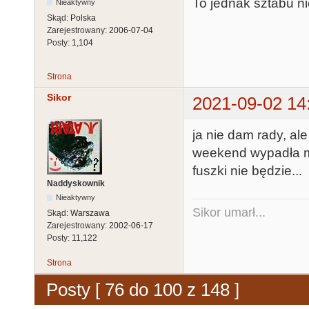
To jednak sztabu ni
Nieaktywny
Skąd:
Polska
Zarejestrowany:
2006-07-04
Posty:
1,104
Strona
Sikor
2021-09-02 14
ja nie dam rady, a
weekend wypadła mi
fuszki nie będzie...
Naddyskownik
Nieaktywny
Sikor umarł...
Skąd:
Warszawa
Zarejestrowany:
2002-06-17
Posty:
11,122
Strona
Posty [ 76 do 100 z 148 ]