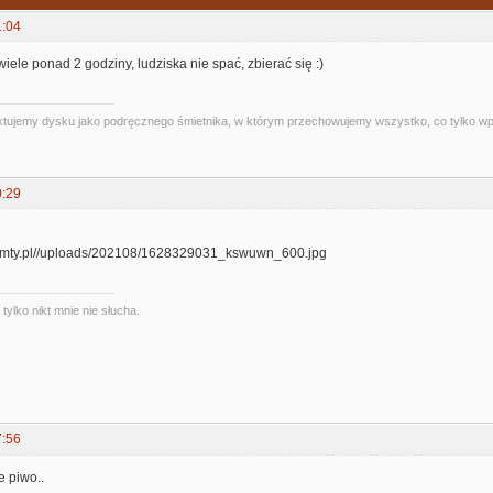
1:04
wiele ponad 2 godziny, ludziska nie spać, zbierać się :)
 traktujemy dysku jako podręcznego śmietnika, w którym przechowujemy wszystko, co tylko 
0:29
ylko nikt mnie nie słucha.
7:56
e piwo..