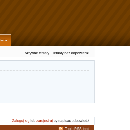
łówna
Aktywne tematy
Tematy bez odpowiedzi
.
Zaloguj się
lub
zarejestruj
by napisać odpowiedź
Topic RSS feed