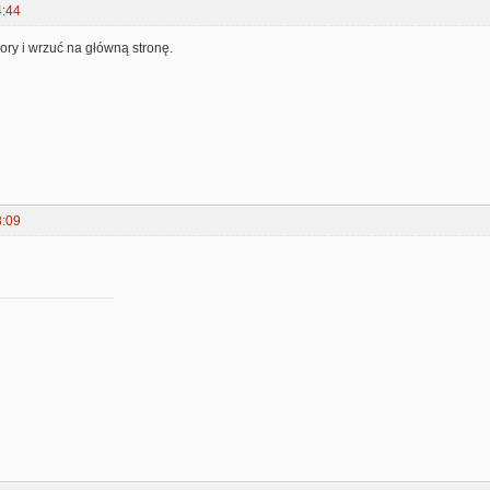
4:44
ory i wrzuć na główną stronę.
8:09