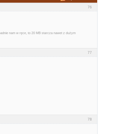
76
wpadnie nam w ręce, to 20 MB starcza nawet z dużym
77
78