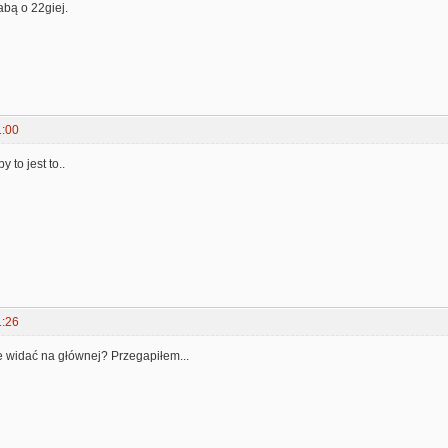
abą o 22giej.
1:00
 to jest to..
1:26
e widać na głównej? Przegapiłem...