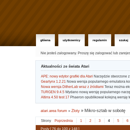
główna
użytkownicy
regulamin
szukaj
Nie jesteś zalogowany.
Proszę się zalogować lub zareje
Aktualności ze świata Atari
APE: nowy edytor grafiki dla Atari
Narzędzie stworzone z 
Gearlynx 1.2.21
Nowa wersja popularnego emulatora kons
Nowa wersja DitherLab wraz z źródłami
Teraz można eks
TURGEN 9.4.5
Wydano nową wersję popularnego narzę
Altirra 4.50 test 17
Phaeron opublikował kolejną wersję t
»
Mikro-sztab w sobotę
atari.area forum
»
Zloty
Strony
Poprzednia
1
2
3
4
5
6
Posty [ 76 do 100 z 148 ]