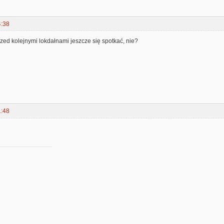
4:38
zed kolejnymi lokdałnami jeszcze się spotkać, nie?
1:48