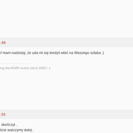
1:48
! mam nadzieję, że uda mi się kiedyś wbić na Waszego sztaba ;)
king the ATARI scene since 2000 ! :)
1:55
 skończył ..
ście walczymy dalej.