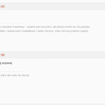
2:43
 charakter kwantowy - student wie wszystko, ale jednocześnie nic nie pamięta.
ełek z klawiszami i światełkami. I jeden Vectrex, żeby nimi wszystkimi rządzić.
7:58
ię pojawię.
ylko nikt mnie nie słucha.