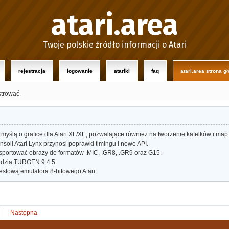
atari.area
Twoje polskie źródło informacji o Atari
rejestracja
logowanie
atariki
faq
atari.area strona g
strować.
myślą o grafice dla Atari XL/XE, pozwalające również na tworzenie kafelków i map
oli Atari Lynx przynosi poprawki timingu i nowe API.
portować obrazy do formatów .MIC, .GR8, .GR9 oraz G15.
dzia TURGEN 9.4.5.
estową emulatora 8-bitowego Atari.
Następna