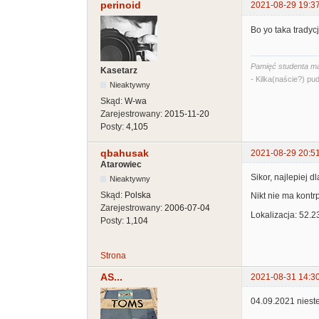
perinoid
2021-08-29 19:3
Bo yo taka tradycj
Pamięć studenta ma
Kasetarz
- Kilka(naście?) pud
Nieaktywny
Skąd:
W-wa
Zarejestrowany:
2015-11-20
Posty:
4,105
qbahusak
2021-08-29 20:5
Atarowiec
Sikor, najlepiej d
Nieaktywny
Skąd:
Polska
Nikt nie ma kontr
Zarejestrowany:
2006-07-04
Lokalizacja: 52.
Posty:
1,104
Strona
AS...
2021-08-31 14:3
04.09.2021 nieste