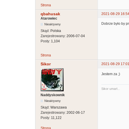
Strona
qbahusak
2021-08-29 16:5
Atarowiec
Dobrze było by pr
Nieaktywny
Skąd:
Polska
Zarejestrowany:
2006-07-04
Posty:
1,104
Strona
Sikor
2021-08-29 17:0
Jestem za ;)
Sikor umarł...
Naddyskownik
Nieaktywny
Skąd:
Warszawa
Zarejestrowany:
2002-06-17
Posty:
11,122
Strona