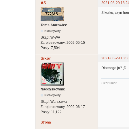
AS...
2021-08-29 18:2
Sikorku, czyń hon
Toms Atarowiec
Nieaktywny
Skąd:
W-WA
Zarejestrowany:
2002-05-15
Posty:
7,504
Sikor
2021-08-29 18:3
Dlaczego ja? ;D
Sikor umarł...
Naddyskownik
Nieaktywny
Skąd:
Warszawa
Zarejestrowany:
2002-06-17
Posty:
11,122
Strona