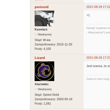
perinoid
2021-08-29 17:2
+1
Pamięć studenta ma
Kasetarz
- Kilka(naście?) pud
Nieaktywny
Skąd:
W-wa
Zarejestrowany:
2015-11-20
Posty:
4,105
Lizard
2021-08-29 17:3
Jest szansa, że s
Zawsze mam rację, t
Atarowiec
Nieaktywny
Skąd:
Syreni Gród
Zarejestrowany:
2003-05-16
Posty:
1,591