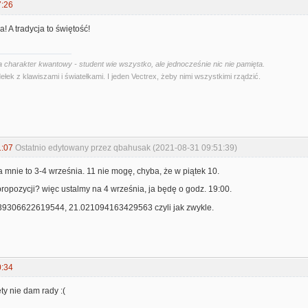
7:26
a! A tradycja to świętość!
 charakter kwantowy - student wie wszystko, ale jednocześnie nic nie pamięta.
ełek z klawiszami i światełkami. I jeden Vectrex, żeby nimi wszystkimi rządzić.
1:07
Ostatnio edytowany przez qbahusak (2021-08-31 09:51:39)
la mnie to 3-4 września. 11 nie mogę, chyba, że w piątek 10.
propozycji? więc ustalmy na 4 września, ja będę o godz. 19:00.
239306622619544, 21.021094163429563 czyli jak zwykle.
0:34
ty nie dam rady :(