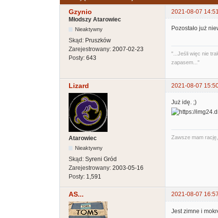
Gzynio
2021-08-07 14:5
Młodszy Atarowiec
Pozostało już nie
Nieaktywny
Skąd:
Pruszków
Zarejestrowany:
2007-02-23
"...Jeśli więc nie
Posty:
643
zapasem..."
Lizard
2021-08-07 15:5
Już idę. ;)
Zawsze mam rację, t
Atarowiec
Nieaktywny
Skąd:
Syreni Gród
Zarejestrowany:
2003-05-16
Posty:
1,591
AS...
2021-08-07 16:5
Jest zimne i mokr