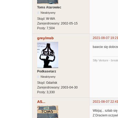
Toms Atarowiec
Nieaktywny
Skąd:
W-WA
Zarejestrowany:
2002-05-15
Posty:
7,504
grey/msb
2021-08-07 19:2
bawcie się dobrze
Silly Venture - brea
Podkasetarz
Nieaktywny
Skąd:
Gdańsk
Zarejestrowany:
2003-04-30
Posty:
3,330
AS...
2021-08-07 22:4
Wbijaj... sztab się
Z Draciem oczywi