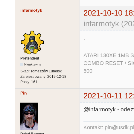
infarmotyk
2021-10-10 18
infarmotyk (20
.
ATARI 130XE 1MB So
Pretendent
COMBO RESET / SIO2
Nieaktywny
600
Skąd:
Tomaszów Lubelski
Zarejestrowany:
2019-12-18
Posty:
161
Pin
2021-10-11 12
@infarmotyk - odez
Kontakt: pin@usdk.p
Dziad Borowy