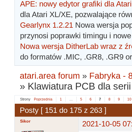
APE: nowy edytor grafiki dla Atari
dla Atari XL/XE, pozwalające rów
Gearlynx 1.2.21
Nowa wersja popu
przynosi poprawki timingu i nowe
Nowa wersja DitherLab wraz z źr
do formatów .MIC, .GR8, .GR9 o
atari.area forum
»
Fabryka - 8
»
Klawiatura PCB dla serii 
Strony
Poprzednia
1
…
5
6
7
8
9
10
Posty [ 151 do 175 z 263 ]
Sikor
2021-10-05 07