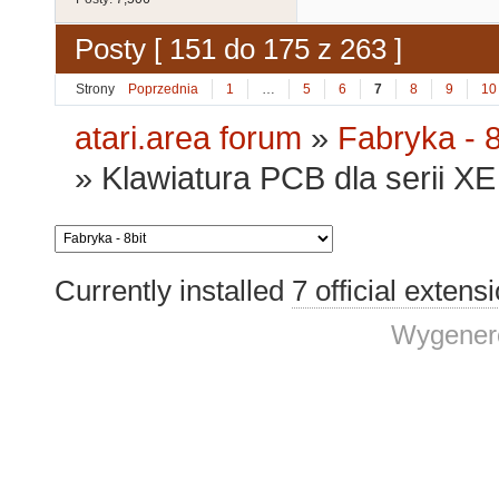
Posty [ 151 do 175 z 263 ]
Strony
Poprzednia
1
…
5
6
7
8
9
10
atari.area forum
»
Fabryka - 8
»
Klawiatura PCB dla serii XE 
Currently installed
7 official extens
Wygenero