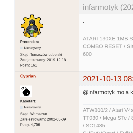
infarmotyk (20
.
ATARI 130XE 1MB So
Pretendent
COMBO RESET / SIO2
Nieaktywny
600
Skąd:
Tomaszów Lubelski
Zarejestrowany:
2019-12-18
Posty:
161
Cyprian
2021-10-13 08
@infarmotyk moja kl
Kasetarz
Nieaktywny
ATW800/2 / Atari V4sa 
Skąd:
Warszawa
TT030 / Mega STe / 
Zarejestrowany:
2002-03-09
/ SC1435
Posty:
4,756