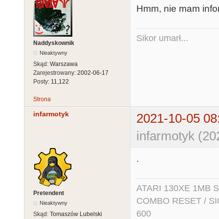
Hmm, nie mam inform
Sikor umarł...
Naddyskownik
Nieaktywny
Skąd:
Warszawa
Zarejestrowany:
2002-06-17
Posty:
11,122
Strona
infarmotyk
2021-10-05 08
infarmotyk (20
.
ATARI 130XE 1MB So
Pretendent
COMBO RESET / SIO2
Nieaktywny
600
Skąd:
Tomaszów Lubelski