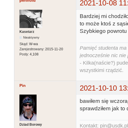
perinoid
2021-10-08 11
Bardziej mi chodziło
to może ktoś z sąsi
Szybkiego powrotu 
Kasetarz
Nieaktywny
Skąd:
W-wa
Pamięć studenta ma c
Zarejestrowany:
2015-11-20
Posty:
4,108
jednocześnie nic nie
- Kilka(naście?) pude
wszystkimi rządzić.
Pin
2021-10-10 13
bawiłem się wczoraj 
sprawdziłem jak to 
Dziad Borowy
Kontakt: pin@usdk.p