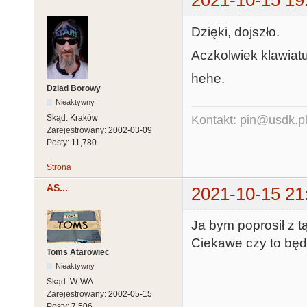
2021-10-15 19
Dzięki, dojszło.
Aczkolwiek klawiatur
hehe.
Dziad Borowy
Nieaktywny
Skąd:
Kraków
Kontakt: pin@usdk.p
Zarejestrowany:
2002-03-09
Posty:
11,780
Strona
AS...
2021-10-15 21
Ja bym poprosił z tą
Ciekawe czy to będz
Toms Atarowiec
Nieaktywny
Skąd:
W-WA
Zarejestrowany:
2002-05-15
Posty:
7,506