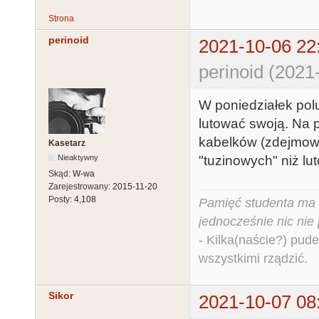
Strona
perinoid
2021-10-06 22
perinoid (2021
W poniedziałek pol
lutować swoją. Na p
kabelków (zdejmowa
Kasetarz
"tuzinowych" niż lu
Nieaktywny
Skąd:
W-wa
Zarejestrowany:
2015-11-20
Posty:
4,108
Pamięć studenta ma c
jednocześnie nic nie
- Kilka(naście?) pude
wszystkimi rządzić.
Sikor
2021-10-07 08