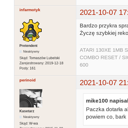
infarmotyk
2021-10-07 17
Bardzo przykra spr
Życzę szybkiej reko
Pretendent
ATARI 130XE 1MB So
Nieaktywny
COMBO RESET / SIO2
Skąd:
Tomaszów Lubelski
Zarejestrowany:
2019-12-18
600
Posty:
161
perinoid
2021-10-07 21
mike100 napisał
Paczka dotarła a
Kasetarz
powiem co, bark
Nieaktywny
Skąd:
W-wa