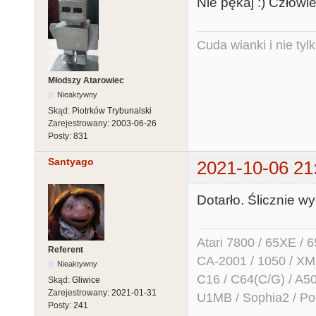
Nie pękaj :) Człowie
Cuda wianki i nie tyl
Młodszy Atarowiec
Nieaktywny
Skąd:
Piotrków Trybunalski
Zarejestrowany:
2003-06-26
Posty:
831
Santyago
2021-10-06 21
Dotarło. Ślicznie w
Atari 7800 / 65XE / 
Referent
CA-2001 / 1050 / X
Nieaktywny
C16 / C64(C/G) / A50
Skąd:
Gliwice
Zarejestrowany:
2021-01-31
U1MB / Sophia2 / Po
Posty:
241