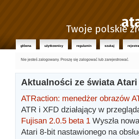
at
Twoje polskie źr
główna
użytkownicy
regulamin
szukaj
rejestr
Nie jesteś zalogowany.
Proszę się zalogować lub zarejestrować.
Aktualności ze świata Atari
ATRaction: menedżer obrazów 
ATR i XFD działający w przegląda
Fujisan 2.0.5 beta 1
Wyszła nowa 
Atari 8-bit nastawionego na obsłu