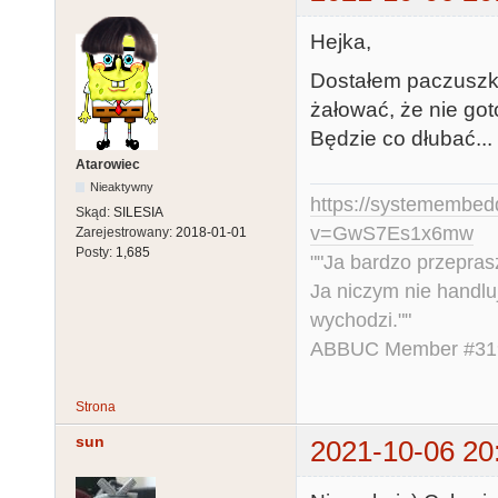
Hejka,
Dostałem paczuszkę.
żałować, że nie got
Będzie co dłubać...
Atarowiec
Nieaktywny
https://systemembed
Skąd:
SILESIA
v=GwS7Es1x6mw
Zarejestrowany:
2018-01-01
Posty:
1,685
""Ja bardzo przepra
Ja niczym nie handlu
wychodzi.""
ABBUC Member #319.
Strona
sun
2021-10-06 20