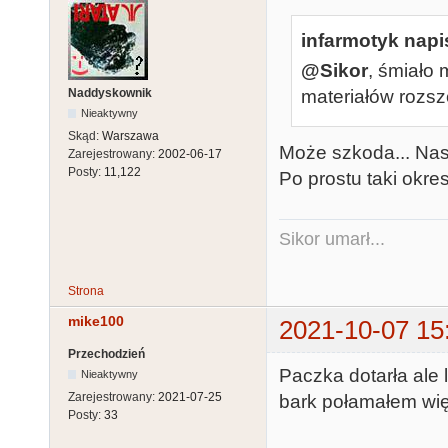
infarmotyk napis
@Sikor
, śmiało
Naddyskownik
materiałów rozsz
Nieaktywny
Skąd:
Warszawa
Może szkoda... Nas
Zarejestrowany:
2002-06-17
Posty:
11,122
Po prostu taki okre
Sikor umarł...
Strona
mike100
2021-10-07 15
Przechodzień
Paczka dotarła ale 
Nieaktywny
Zarejestrowany:
2021-07-25
bark połamałem wię
Posty:
33