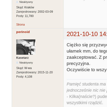
Nieaktywny
Skąd:
Kraków
Zarejestrowany:
2002-03-09
Posty:
11,780
Strona
perinoid
2021-10-10 14
Ciężko się przyzwyc
ułamek mm, do tego
zaakceptować. Z prz
Kasetarz
precyzyjna.
Nieaktywny
Skąd:
W-wa
Oczywiście to wszy
Zarejestrowany:
2015-11-20
Posty:
4,108
Pamięć studenta ma c
jednocześnie nic nie
- Kilka(naście?) pude
wszystkimi rządzić.