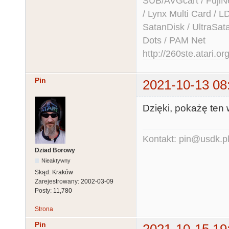
SUB/AVGcart / FujiN
/ Lynx Multi Card /
SatanDisk / UltraSat
Dots / PAM Net
http://260ste.atari.or
Pin
2021-10-13 08
Dzięki, pokażę ten
Kontakt: pin@usdk.p
Dziad Borowy
Nieaktywny
Skąd:
Kraków
Zarejestrowany:
2002-03-09
Posty:
11,780
Strona
Pin