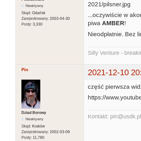
Nieaktywny
Skąd:
Gdańsk
...oczywiście w ak
Zarejestrowany:
2003-04-30
piwa
AMBER
!
Posty:
3,330
Nieodpłatnie. Bez li
Silly Venture - break
Pin
2021-12-10 20
część pierwsza wid
https://www.youtu
Dziad Borowy
Kontakt: pin@usdk.p
Nieaktywny
Skąd:
Kraków
Zarejestrowany:
2002-03-09
Posty:
11,780