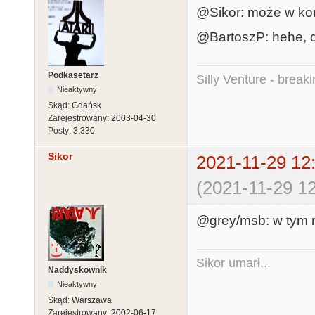
@Sikor: może w koń
@BartoszP: hehe, d
Podkasetarz
Silly Venture - break
Nieaktywny
Skąd:
Gdańsk
Zarejestrowany:
2003-04-30
Posty:
3,330
Sikor
2021-11-29 12
(2021-11-29 12
@grey/msb: w tym ro
Sikor umarł...
Naddyskownik
Nieaktywny
Skąd:
Warszawa
Zarejestrowany:
2002-06-17