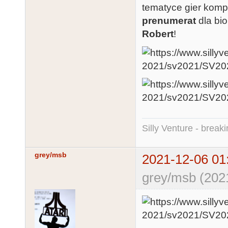
tematyce gier kom
prenumerat
dla bi
Robert
!
Silly Venture - break
grey/msb
2021-12-06 01
grey/msb (202