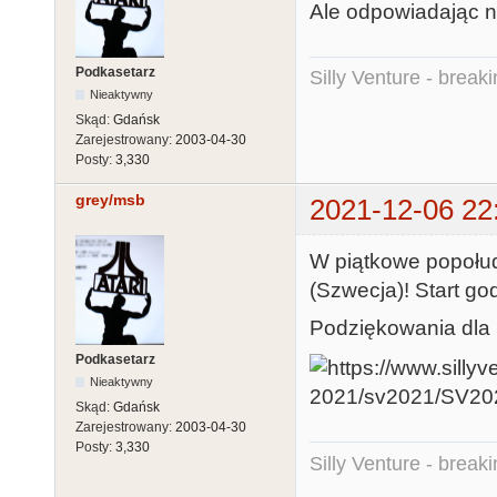
Ale odpowiadając na
Podkasetarz
Silly Venture - break
Nieaktywny
Skąd:
Gdańsk
Zarejestrowany:
2003-04-30
Posty:
3,330
grey/msb
2021-12-06 22
W piątkowe popołu
(Szwecja)! Start go
Podziękowania dla
Podkasetarz
Nieaktywny
Skąd:
Gdańsk
Zarejestrowany:
2003-04-30
Posty:
3,330
Silly Venture - break