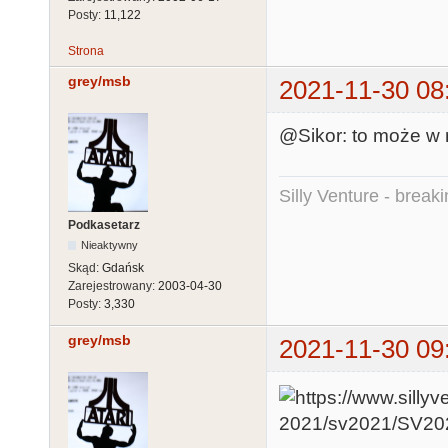
Posty:
11,122
Strona
grey/msb
2021-11-30 08
@Sikor: to może w 
Silly Venture - break
Podkasetarz
Nieaktywny
Skąd:
Gdańsk
Zarejestrowany:
2003-04-30
Posty:
3,330
grey/msb
2021-11-30 09