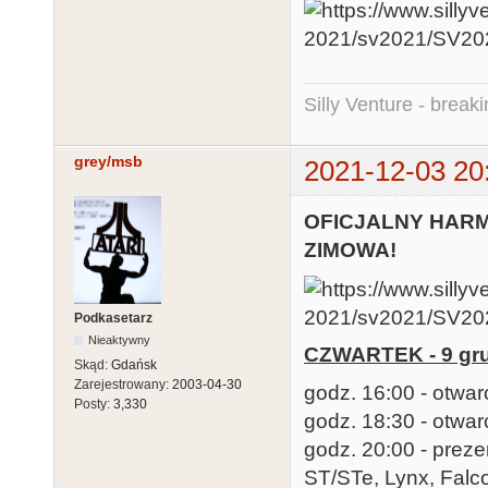
Silly Venture - break
grey/msb
2021-12-03 20
OFICJALNY HARM
ZIMOWA!
Podkasetarz
Nieaktywny
CZWARTEK - 9 gr
Skąd:
Gdańsk
Zarejestrowany:
2003-04-30
godz. 16:00 - otwar
Posty:
3,330
godz. 18:30 - otwar
godz. 20:00 - prez
ST/STe, Lynx, Falc