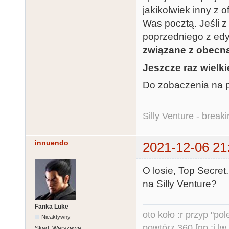
jakikolwiek inny z o
Was pocztą. Jeśli z
poprzedniego z edyc
związane z obecn
Jeszcze raz wielk
Do zobaczenia na pa
Silly Venture - break
innuendo
2021-12-06 21
O losie, Top Secre
na Silly Venture?
Fanka Luke
oto koło :r przyp "pole
Nieaktywny
powtórz 360 [np :i lw 
Skąd:
Warszawa