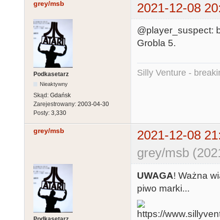
grey/msb
2021-12-08 20
@player_suspect: b
Grobla 5.
Silly Venture - break
Podkasetarz
Nieaktywny
Skąd:
Gdańsk
Zarejestrowany:
2003-04-30
Posty:
3,330
grey/msb
2021-12-08 21
grey/msb (202
UWAGA
! Ważna w
piwo marki...
Podkasetarz