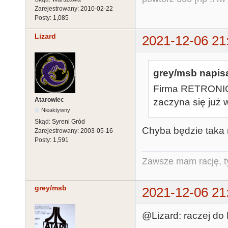
Zarejestrowany:
2010-02-22
Posty:
1,085
Lizard
2021-12-06 21
grey/msb napisa
Firma RETRONICS 
Atarowiec
zaczyna się już 
Nieaktywny
Skąd:
Syreni Gród
Chyba będzie taka m
Zarejestrowany:
2003-05-16
Posty:
1,591
Zawsze mam rację, ty
grey/msb
2021-12-06 21
@Lizard: raczej do 