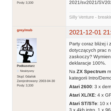
Posty:
3,330
Silly Venture - break
grey/msb
2021-12-01 21
Party coraz bliżej 
dotyczących prac n
zaskoczy? Wymienia
deklaracje 100%.
Podkasetarz
Na
ZX Spectrum
ma
Nieaktywny
Skąd:
Gdańsk
kategorii Intro/De
Zarejestrowany:
2003-04-30
Posty:
3,330
Atari 2600
: 3 x dem
Atari XL/XE
: 4 x G
Atari ST/STe
: 10 x
3 x 4kb intro, 1 x 9