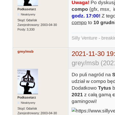
Uwaga!
Po dyskusj
compo
(gfx, msx, 
Podkasetarz
Nieaktywny
godz. 17:00!
Z teg
Skąd:
Gdańsk
compo
to
10 grudn
Zarejestrowany:
2003-04-30
Posty:
3,330
Silly Venture - break
grey/msb
2021-11-30 19
grey/msb (202
Do puli nagród na
S
udział w compo bę
Dodatkowo
Tytus
b
2021
z całą gamą
Podkasetarz
gamingowi!
Nieaktywny
Skąd:
Gdańsk
Zarejestrowany:
2003-04-30