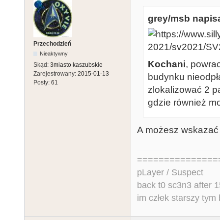
grey/msb napisa
Przechodzień
Nieaktywny
Kochani
, powra
Skąd:
3miasto kaszubskie
Zarejestrowany:
2015-01-13
budynku nieodpła
Posty:
61
zlokalizować 2 p
gdzie również m
A możesz wskazać 
===============
pLayer / Suspect
back t0 sc3n3 after 1
im człek starszy tym 