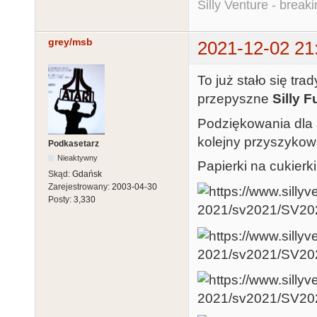
Silly Venture - break
grey/msb
2021-12-02 21
To już stało się tra
przepyszne
Silly 
Podziękowania dla
kolejny przyszykow
Podkasetarz
Nieaktywny
Papierki na cukierk
Skąd:
Gdańsk
Zarejestrowany:
2003-04-30
Posty:
3,330