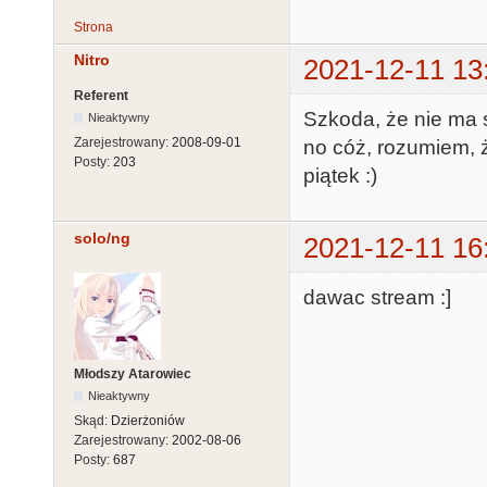
Strona
Nitro
2021-12-11 13
Referent
Szkoda, że nie ma st
Nieaktywny
Zarejestrowany:
2008-09-01
no cóż, rozumiem, 
Posty:
203
piątek :)
solo/ng
2021-12-11 16
dawac stream :]
Młodszy Atarowiec
Nieaktywny
Skąd:
Dzierżoniów
Zarejestrowany:
2002-08-06
Posty:
687