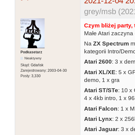
2021-12-04 20
grey/msb (202
Czym bliżej party,
Małe Atari zaczyna
Na
ZX Spectrum
ma
kategorii Intro/De
Podkasetarz
Nieaktywny
Atari 2600
: 3 x dem
Skąd:
Gdańsk
Zarejestrowany:
2003-04-30
Atari XL/XE
: 5 x G
Posty:
3,330
demo, 1 x gra
Atari ST/STe
: 10 x
4 x 4kb intro, 1 x 9
Atari Falcon
: 1 x 
Atari Lynx
: 2 x 256
Atari Jaguar
: 3 x 