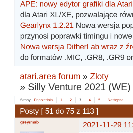
APE: nowy edytor grafiki dla Atari
dla Atari XL/XE, pozwalające rów
Gearlynx 1.2.21
Nowa wersja popu
przynosi poprawki timingu i nowe
Nowa wersja DitherLab wraz z źr
do formatów .MIC, .GR8, .GR9 o
atari.area forum
»
Zloty
»
Silly Venture 2021 (WE)
Strony
Poprzednia
1
2
3
4
5
Następna
Posty [ 51 do 75 z 113 ]
grey/msb
2021-11-29 11