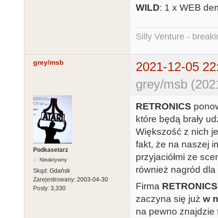
WILD
: 1 x WEB de
Silly Venture - break
grey/msb
2021-12-05 22
grey/msb (202
RETRONICS
ponow
które będą brały u
Większość z nich 
fakt, że na naszej 
Podkasetarz
przyjaciółmi ze sc
Nieaktywny
również nagród dla 
Skąd:
Gdańsk
Zarejestrowany:
2003-04-30
Firma
RETRONICS
Posty:
3,330
zaczyna się już
w n
na pewno znajdzie t