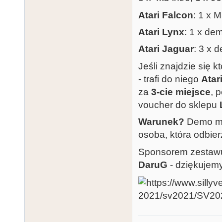
Atari Falcon
: 1 x 
Atari Lynx
: 1 x dem
Atari Jaguar
: 3 x 
Jeśli znajdzie się k
- trafi do niego
Atar
za
3-cie miejsce
, 
voucher do sklepu
Warunek?
Demo mus
osoba, która odbier
Sponsorem zesta
DaruG
- dziękujemy!