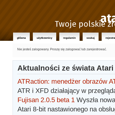
at
Twoje polskie źr
główna
użytkownicy
regulamin
szukaj
rejestr
Nie jesteś zalogowany.
Proszę się zalogować lub zarejestrować.
Aktualności ze świata Atari
ATRaction: menedżer obrazów 
ATR i XFD działający w przegląda
Fujisan 2.0.5 beta 1
Wyszła nowa 
Atari 8-bit nastawionego na obsłu