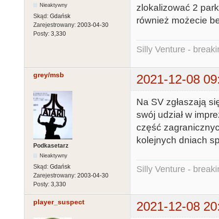
Nieaktywny
zlokalizować 2 park
Skąd:
Gdańsk
również możecie b
Zarejestrowany:
2003-04-30
Posty:
3,330
Silly Venture - break
grey/msb
2021-12-08 09
Na SV zgłaszają się 
swój udział w imprez
część zagranicznych
kolejnych dniach sp
Podkasetarz
Nieaktywny
Skąd:
Gdańsk
Silly Venture - break
Zarejestrowany:
2003-04-30
Posty:
3,330
player_suspect
2021-12-08 20