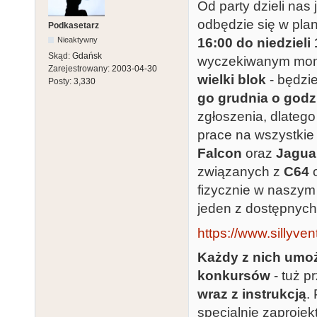
Od party dzieli nas
odbędzie się w pl
Podkasetarz
Nieaktywny
16:00 do niedzieli
Skąd:
Gdańsk
wyczekiwanym mome
Zarejestrowany:
2003-04-30
wielki blok
- będzi
Posty:
3,330
go grudnia o godz
zgłoszenia, dlatego
prace na wszystkie
Falcon
oraz
Jagua
związanych z
C64
fizycznie w naszym
jeden z dostępnych 
https://www.sillyven
Każdy z nich umo
konkursów
- tuż p
wraz z instrukcją
.
specjalnie zaproje