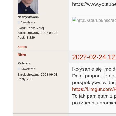
https://www.yout
Naddyskownik
Nieaktywny
Skąd:
Rabka-Zdrój
Zarejestrowany:
2002-04-23
Posty:
8,329
Strona
Nitro
2022-02-24 12
Referent
Kołysanie się imo d
Nieaktywny
Zarejestrowany:
2008-09-01
Dalej proponuje dod
Posty:
203
perspektywy, widać 
https://i.imgur.com
To jak pamiętam z p
po rzuceniu promie