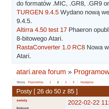
do formatów .MIC, .GR8, .GR9 o
TURGEN 9.4.5
Wydano nową wer
9.4.5.
Altirra 4.50 test 17
Phaeron opubli
8-bitowego Atari.
RastaConverter 1.0 RC8
Nowa wer
Atari.
atari.area forum
»
Programowa
Strony
Poprzednia
1
2
3
4
Następna
Posty [ 26 do 50 z 85 ]
swiety
2022-02-22 11
Referent