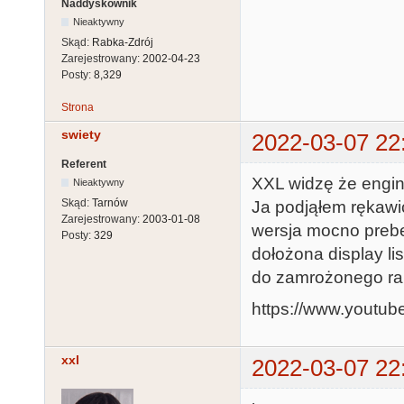
Naddyskownik
Nieaktywny
Skąd:
Rabka-Zdrój
Zarejestrowany:
2002-04-23
Posty:
8,329
Strona
swiety
2022-03-07 22
Referent
XXL widzę że engine
Nieaktywny
Skąd:
Tarnów
Ja podjąłem rękawic
Zarejestrowany:
2003-01-08
wersja mocno prebet
Posty:
329
dołożona display li
do zamrożonego r
https://www.youtu
xxl
2022-03-07 22