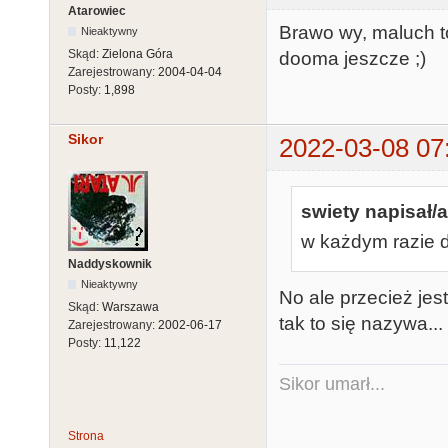
Atarowiec
Brawo wy, maluch to
Nieaktywny
Skąd:
Zielona Góra
dooma jeszcze ;)
Zarejestrowany:
2004-04-04
Posty:
1,898
Sikor
2022-03-08 07
swiety napisał/a
w każdym razie d
Naddyskownik
Nieaktywny
No ale przecież jest
Skąd:
Warszawa
tak to się nazywa...
Zarejestrowany:
2002-06-17
Posty:
11,122
Sikor umarł...
Strona