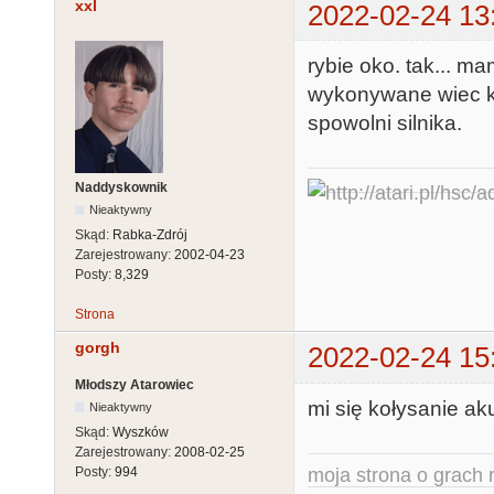
xxl
2022-02-24 13
rybie oko. tak... m
wykonywane wiec k
spowolni silnika.
Naddyskownik
Nieaktywny
Skąd:
Rabka-Zdrój
Zarejestrowany:
2002-04-23
Posty:
8,329
Strona
gorgh
2022-02-24 15
Młodszy Atarowiec
mi się kołysanie a
Nieaktywny
Skąd:
Wyszków
Zarejestrowany:
2008-02-25
moja strona o grach r
Posty:
994