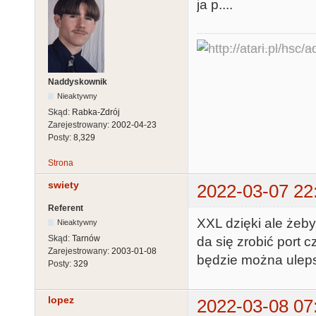
ja p....
Naddyskownik
Nieaktywny
Skąd:
Rabka-Zdrój
Zarejestrowany:
2002-04-23
Posty:
8,329
Strona
swiety
2022-03-07 22
Referent
XXL dzięki ale żeby
Nieaktywny
Skąd:
Tarnów
da się zrobić port
Zarejestrowany:
2003-01-08
będzie można ulepsz
Posty:
329
lopez
2022-03-08 07