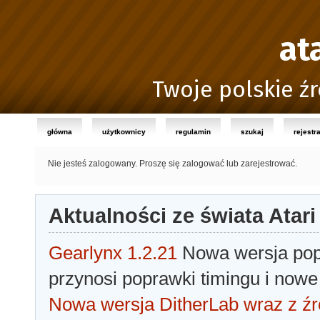
at
Twoje polskie źr
główna
użytkownicy
regulamin
szukaj
rejestr
Nie jesteś zalogowany.
Proszę się zalogować lub zarejestrować.
Aktualności ze świata Atari
Gearlynx 1.2.21
Nowa wersja popu
przynosi poprawki timingu i nowe
Nowa wersja DitherLab wraz z źr