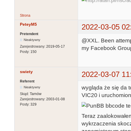
Strona
PeteyM5
2022-03-05 02
Pretendent
@XXL. Been attempti
Nieaktywny
Zarejestrowany:
2019-05-17
my Facebook Group
Posty:
150
swiety
2022-03-07 11
Referent
wygląda że się da t
Nieaktywny
Skąd:
Tarnów
VIC20 i uruchomione
Zarejestrowany:
2003-01-08
Posty:
329
Teraz zaalokowałem 
wykrzaczenia skocz