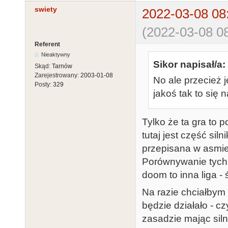
swiety
2022-03-08 08
(2022-03-08 08
Referent
Nieaktywny
Sikor napisał/a:
Skąd:
Tarnów
Zarejestrowany:
2003-01-08
No ale przecież j
Posty:
329
jakoś tak to się 
Tylko że ta gra to 
tutaj jest część s
przepisana w asmie
Porównywanie tych 2
doom to inna liga - 
Na razie chciałbym s
będzie działało - c
zasadzie mając sil