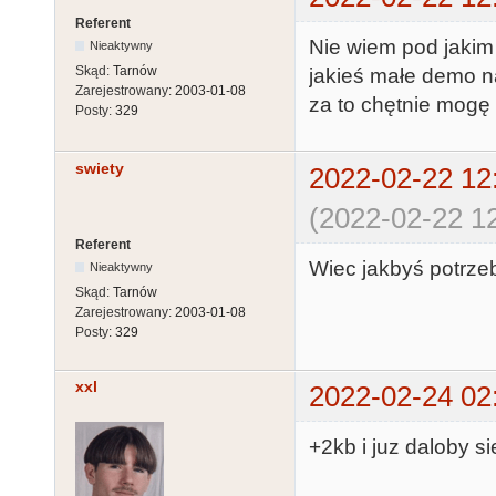
Referent
Nie wiem pod jakim 
Nieaktywny
Skąd:
Tarnów
jakieś małe demo na
Zarejestrowany:
2003-01-08
za to chętnie mogę
Posty:
329
swiety
2022-02-22 12
(2022-02-22 12
Referent
Wiec jakbyś potrze
Nieaktywny
Skąd:
Tarnów
Zarejestrowany:
2003-01-08
Posty:
329
xxl
2022-02-24 02
+2kb i juz daloby si