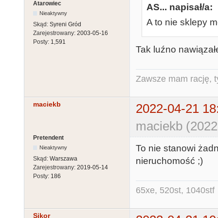
Atarowiec
AS... napisał/a:
Nieaktywny
A to nie sklepy 
Skąd:
Syreni Gród
Zarejestrowany:
2003-05-16
Posty:
1,591
Tak luźno nawiązał
Zawsze mam rację, ty
maciekb
2022-04-21 18
maciekb (2022
Pretendent
To nie stanowi żad
Nieaktywny
Skąd:
Warszawa
nieruchomość ;)
Zarejestrowany:
2019-05-14
Posty:
186
65xe, 520st, 1040stf
Sikor