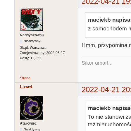
2022-04-21 19
maciekb napisał
z samochodem mo
Naddyskownik
Nieaktywny
Hmm, przypomina mi
Skąd:
Warszawa
Zarejestrowany:
2002-06-17
Posty:
11,122
Sikor umarł...
Strona
Lizard
2022-04-21 20
maciekb napisał
To nie stanowi 
Atarowiec
też nieruchomość
Nieaktywny