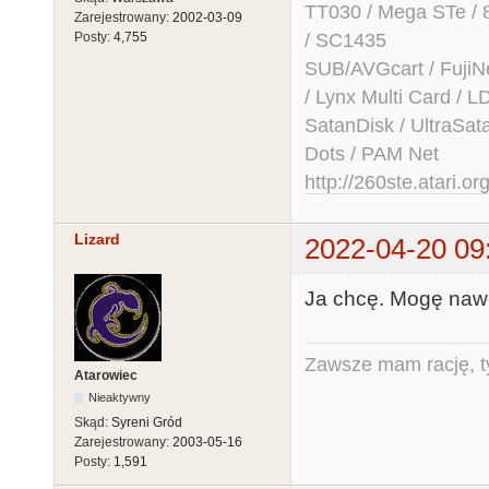
TT030 / Mega STe / 
Zarejestrowany:
2002-03-09
/ SC1435
Posty:
4,755
SUB/AVGcart / FujiN
/ Lynx Multi Card /
SatanDisk / UltraSat
Dots / PAM Net
http://260ste.atari.or
Lizard
2022-04-20 09
Ja chcę. Mogę nawe
Zawsze mam rację, ty
Atarowiec
Nieaktywny
Skąd:
Syreni Gród
Zarejestrowany:
2003-05-16
Posty:
1,591