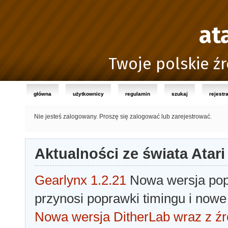
at
Twoje polskie źr
główna
użytkownicy
regulamin
szukaj
rejestr
Nie jesteś zalogowany.
Proszę się zalogować lub zarejestrować.
Aktualności ze świata Atari
Gearlynx 1.2.21
Nowa wersja popu
przynosi poprawki timingu i nowe
Nowa wersja DitherLab wraz z źr