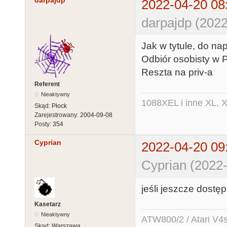
darpajdp
2022-04-20 08
darpajdp (2022
Jak w tytule, do na
Odbiór osobisty w P
Reszta na priv-a
Referent
Nieaktywny
1088XEL i inne XL, X
Skąd:
Płock
Zarejestrowany:
2004-09-08
Posty:
354
Cyprian
2022-04-20 09
Cyprian (2022-
jeśli jeszcze dostęp
Kasetarz
Nieaktywny
ATW800/2 / Atari V4sa 
Skąd:
Warszawa