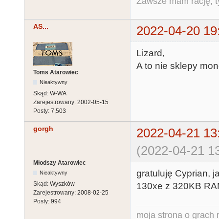
Zawsze mam rację, ty
AS...
2022-04-20 19
Lizard,
A to nie sklepy mon
Toms Atarowiec
Nieaktywny
Skąd:
W-WA
Zarejestrowany:
2002-05-15
Posty:
7,503
gorgh
2022-04-21 13
(2022-04-21 13
Młodszy Atarowiec
gratuluję Cyprian, 
Nieaktywny
Skąd:
Wyszków
130xe z 320KB RAM,
Zarejestrowany:
2008-02-25
Posty:
994
moja strona o grach r