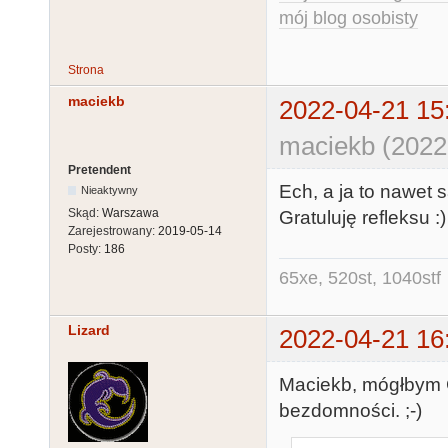
mój blog osobisty
Strona
maciekb
2022-04-21 15
maciekb (2022
Pretendent
Ech, a ja to nawet
Nieaktywny
Skąd:
Warszawa
Gratuluję refleksu :)
Zarejestrowany:
2019-05-14
Posty:
186
65xe, 520st, 1040stf
Lizard
2022-04-21 16
Maciekb, mógłbym C
bezdomności. ;-)