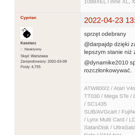
1088XEL i inne XL, X
Cyprian
2022-04-23 13
sprzęt odebrany
Kasetarz
@darpajdp dzięki za
Nieaktywny
lepszym stanie niż
Skąd:
Warszawa
@dynamike2010 sprz
Zarejestrowany:
2002-03-09
Posty:
4,755
rozczłonkowywać.
ATW800/2 / Atari V4sa 
TT030 / Mega STe / 
/ SC1435
SUB/AVGcart / FujiN
/ Lynx Multi Card /
SatanDisk / UltraSat