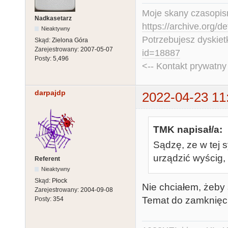
Moje skany czasopism
Nadkasetarz
https://archive.org/d
Nieaktywny
Potrzebujesz dyskiet
Skąd:
Zielona Góra
Zarejestrowany:
2007-05-07
id=18887
Posty:
5,496
<-- Kontakt prywatn
darpajdp
2022-04-23 11
TMK napisał/a:
Sądzę, ze w tej s
urządzić wyścig,
Referent
Nieaktywny
Skąd:
Płock
Nie chciałem, żeby s
Zarejestrowany:
2004-09-08
Temat do zamknięc
Posty:
354