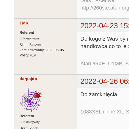
Dots / PAM Net
http://260ste.atari.or
TMK
2022-04-23 15
Referent
Do kogo z Was by ni
Nieaktywny
Skąd:
Szczecin
handlowca co to je 
Zarejestrowany:
2020-06-05
Posty:
414
Atari 65XE, U1MB, 
darpajdp
2022-04-26 06
Do zamknięcia.
1088XEL i inne XL, X
Referent
Nieaktywny
Skąd:
Płock