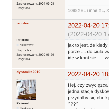
Zarejestrowany:
2004-09-08
Posty:
354
1088XEL i inne XL, X
leonlas
2022-04-20 17
(2022-04-20 17
Referent
jak to jest, że kied
Nieaktywny
Skąd:
z lasu.
porze .... do ciula wa
Zarejestrowany:
2020-06-26
idę w kont się ..... 
Posty:
364
dynamike2010
2022-04-20 18
Hej, czy zwycięzca 
jedna stacje dysków
przydałby się choć
????
Referent
Nieaktywny