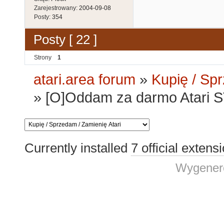
Zarejestrowany:
2004-09-08
Posty:
354
Posty [ 22 ]
Strony
1
atari.area forum
»
Kupię / Sp
»
[O]Oddam za darmo Atari S
Currently installed
7 official extens
Wygenero