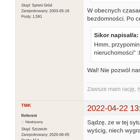
Skąd:
Syreni Gród
W obecnych czasac
Zarejestrowany:
2003-05-16
Posty:
1,591
bezdomności. Po co 
Sikor napisał/a:
Hmm, przypomina 
nieruchomości" 
Wal! Nie pozwól na
Zawsze mam rację, ty
TMK
2022-04-22 13
Referent
Sądzę, ze w tej syt
Nieaktywny
Skąd:
Szczecin
wyścig, niech wygra
Zarejestrowany:
2020-06-05