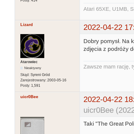
Posty:
414
Atari 65XE, U1MB, 
Lizard
2022-04-22 17
Dobry pomysł. Na k
zdjęcia z podróży do
Atarowiec
Zawsze mam rację, ty
Nieaktywny
Skąd:
Syreni Gród
Zarejestrowany:
2003-05-16
Posty:
1,591
uicr0Bee
2022-04-22 18
uicr0Bee (2022
Taki "The Great Po