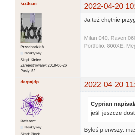
krztksm
2022-04-20 10
Ja też chętnie przy
Milan 040, Raven 0
Portfolio, 800XE, Me
Przechodzień
Nieaktywny
Skąd:
Kielce
Zarejestrowany:
2018-06-26
Posty:
52
darpajdp
2022-04-20 11
Cyprian napisał
jeśli jeszcze dos
Referent
Nieaktywny
Byłeś pierwszy, ma
Skąd:
Płock