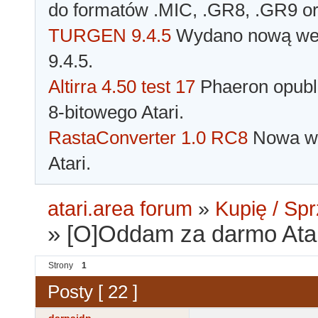
do formatów .MIC, .GR8, .GR9 o
TURGEN 9.4.5
Wydano nową wer
9.4.5.
Altirra 4.50 test 17
Phaeron opubli
8-bitowego Atari.
RastaConverter 1.0 RC8
Nowa wer
Atari.
atari.area forum
»
Kupię / Sp
»
[O]Oddam za darmo Atar
Strony
1
Posty [ 22 ]