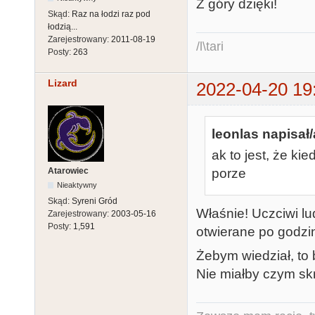
Z góry dzięki!
Skąd:
Raz na łodzi raz pod
łodzią...
Zarejestrowany:
2011-08-19
/l\tari
Posty:
263
Lizard
2022-04-20 19
leonlas napisał/
ak to jest, że ki
Atarowiec
porze
Nieaktywny
Skąd:
Syreni Gród
Właśnie! Uczciwi lu
Zarejestrowany:
2003-05-16
Posty:
1,591
otwierane po godzin
Żebym wiedział, to 
Nie miałby czym skr