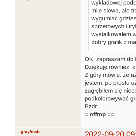
wykladowej podcz
mile slowa, ale t
wygumiac gdzies 
sprzetowych i tr
wystalkowalem w 
dobry grafik z m
OK, zapraszam do 
Dziękuję również z
Z góry mówię, że a
jestem, po prostu 
zagłębiłem się niec
podkolorowywać graf
Pzdr.
=
offtop
==
grey/msb
2022-09-20 09