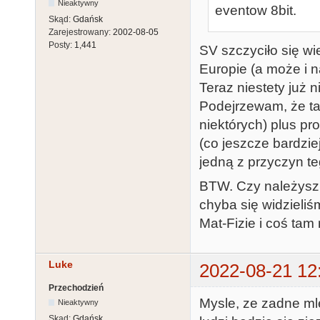
Nieaktywny
eventow 8bit.
Skąd:
Gdańsk
Zarejestrowany:
2002-08-05
Posty:
1,441
SV szczyciło się wi
Europie (a może i n
Teraz niestety już n
Podejrzewam, że ta
niektórych) plus p
(co jeszcze bardzi
jedną z przyczyn te
BTW. Czy należysz
chyba się widzieli
Mat-Fizie i coś tam
Luke
2022-08-21 12
Przechodzień
Mysle, ze zadne mle
Nieaktywny
Skąd:
Gdańsk