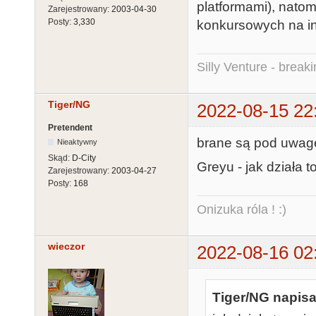
platformami), natom
Zarejestrowany:
2003-04-30
Posty:
3,330
konkursowych na i
Silly Venture - break
Tiger/NG
2022-08-15 22
Pretendent
brane są pod uwagę 
Nieaktywny
Skąd:
D-City
Greyu - jak działa to
Zarejestrowany:
2003-04-27
Posty:
168
Onizuka róla ! :)
wieczor
2022-08-16 02
Tiger/NG napisa