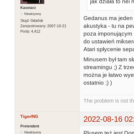
jak działa to nei r
Kasetarz
Nieaktywny
Gedanus ma jeden p
Skąd:
Gdańsk
akustyka - tu na pe
Zarejestrowany:
2007-10-21
Posty:
4,412
poza imponującym 
do ustawień miksera
Atari spłycenie sepa
Minusem był tam sła
streamingu ;) Z trz
można je łatwo wyel
ostatnio ;) )
The problem is not th
Tiger/NG
2022-08-16 02
Pretendent
Plusem też jest Do
Nieaktywny