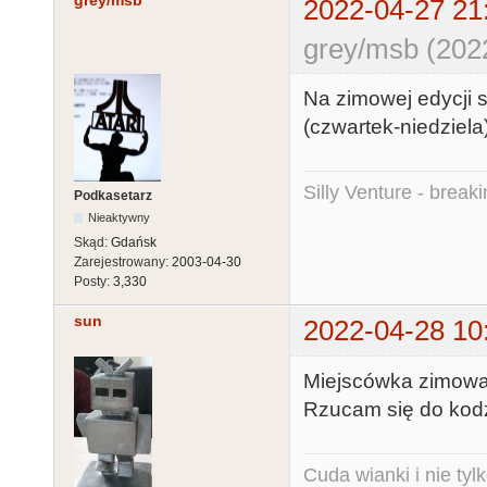
grey/msb
2022-04-27 21
grey/msb (202
Na zimowej edycji 
(czwartek-niedziela
Silly Venture - break
Podkasetarz
Nieaktywny
Skąd:
Gdańsk
Zarejestrowany:
2003-04-30
Posty:
3,330
sun
2022-04-28 10
Miejscówka zimowa
Rzucam się do kodz
Cuda wianki i nie tyl