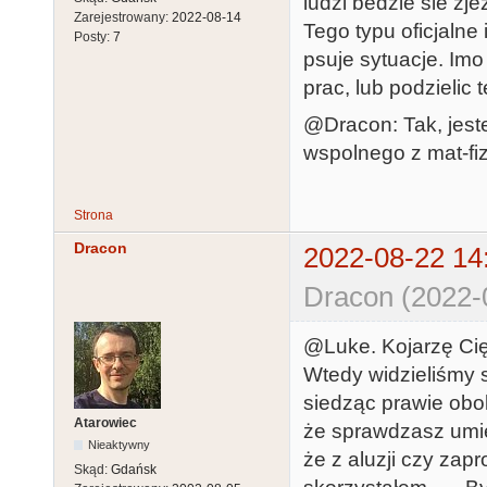
ludzi bedzie sie zje
Zarejestrowany:
2022-08-14
Tego typu oficjalne
Posty:
7
psuje sytuacje. Im
prac, lub podzielic
@Dracon: Tak, jest
wspolnego z mat-fiz
Strona
Dracon
2022-08-22 14
Dracon (2022-
@Luke. Kojarzę Cię 
Wtedy widzieliśmy s
siedząc prawie obok
Atarowiec
że sprawdzasz umie
Nieaktywny
że z aluzji czy zap
Skąd:
Gdańsk