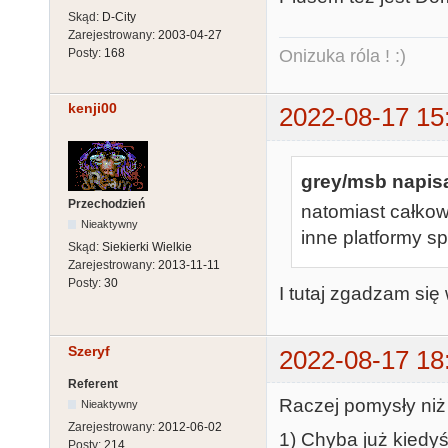
Skąd:
D-City
Zarejestrowany:
2003-04-27
Onizuka róla ! :)
Posty:
168
kenji00
2022-08-17 15
grey/msb napisa
Przechodzień
natomiast całkow
Nieaktywny
inne platformy 
Skąd:
Siekierki Wielkie
Zarejestrowany:
2013-11-11
Posty:
30
I tutaj zgadzam się 
Szeryf
2022-08-17 18
Referent
Raczej pomysły niż 
Nieaktywny
Zarejestrowany:
2012-06-02
1) Chyba już kiedy
Posty:
214