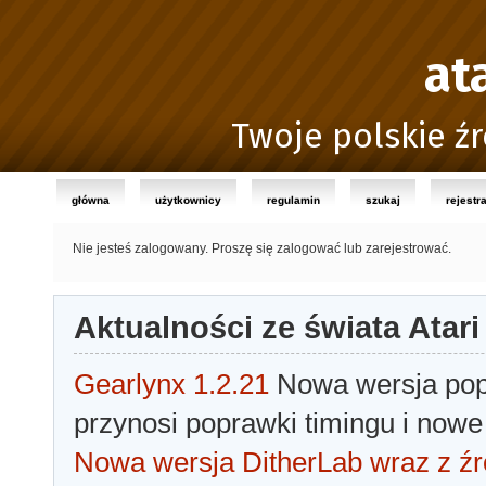
at
Twoje polskie źr
główna
użytkownicy
regulamin
szukaj
rejestr
Nie jesteś zalogowany.
Proszę się zalogować lub zarejestrować.
Aktualności ze świata Atari
Gearlynx 1.2.21
Nowa wersja popu
przynosi poprawki timingu i nowe
Nowa wersja DitherLab wraz z źr