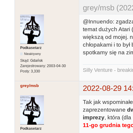
grey/msb (202
@Innuendo: zgadza
temat dużych Atari
większą od mojej. 
chłopakami i to był
Podkasetarz
spotkamy się na z
Nieaktywny
Skąd:
Gdańsk
Zarejestrowany:
2003-04-30
Silly Venture - break
Posty:
3,330
grey/msb
2022-08-29 14
Tak jak wspominałem
zaprezentowane
dw
imprezy
, która (d
11-go grudnia teg
Podkasetarz