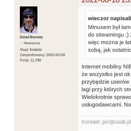
wieczor napisał/
Minusem był tam 
do streamingu ;)
Dziad Borowy
więc można je ła
Nieaktywny
sobą, jak ostatnio
Skąd:
Kraków
Zarejestrowany:
2002-03-09
Posty:
11,780
Internet mobilny NI
że wszystko jest ok
przybędzie userów s
lagi przy których s
Wielokrotnie spraw
usługodawcami. No 
Kontakt: pin@usdk.p