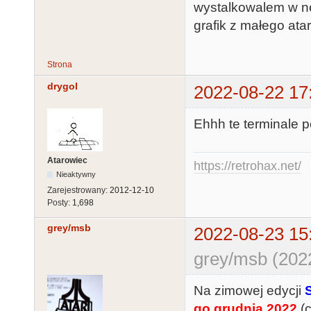
wystalkowalem w ne
grafik z małego ata
Strona
drygol
2022-08-22 17
Ehhh te terminale
Atarowiec
https://retrohax.net/
Nieaktywny
Zarejestrowany:
2012-12-10
Posty:
1,698
grey/msb
2022-08-23 15
grey/msb (202
Na zimowej edycji
go grudnia 2022
(c