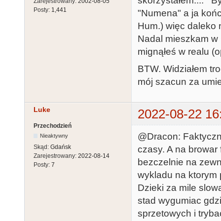
skorzystałem.... By
Zarejestrowany:
2002-08-05
Posty:
1,441
"Numena" a ja koń
Hum.) więc daleko 
Nadal mieszkam w G
mignąłeś w realu (op
BTW. Widziałem tro
mój szacun za umie
Luke
2022-08-22 16
Przechodzień
@Dracon: Faktycznie
Nieaktywny
Skąd:
Gdańsk
czasy. A na browar 
Zarejestrowany:
2022-08-14
bezczelnie na zewn
Posty:
7
wykladu na ktorym p
Dzieki za mile slow
stad wygumiac gdzi
sprzetowych i tryba