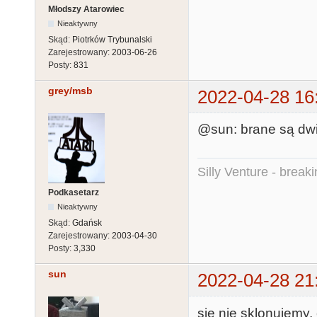
Młodszy Atarowiec
Nieaktywny
Skąd:
Piotrków Trybunalski
Zarejestrowany:
2003-06-26
Posty:
831
grey/msb
2022-04-28 16
@sun: brane są dwi
Silly Venture - break
Podkasetarz
Nieaktywny
Skąd:
Gdańsk
Zarejestrowany:
2003-04-30
Posty:
3,330
sun
2022-04-28 21
się nie sklonujemy, 