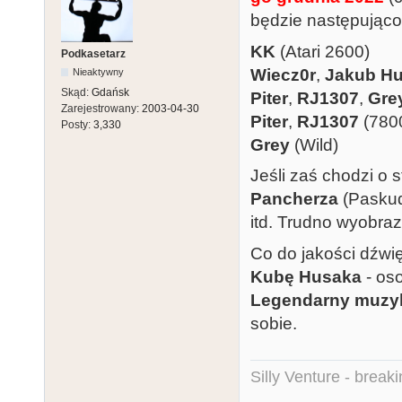
będzie następująco
KK
(Atari 2600)
Podkasetarz
Wiecz0r
,
Jakub H
Nieaktywny
Skąd:
Gdańsk
Piter
,
RJ1307
,
Gre
Zarejestrowany:
2003-04-30
Piter
,
RJ1307
(7800
Posty:
3,330
Grey
(Wild)
Jeśli zaś chodzi o 
Pancherza
(Paskud
itd. Trudno wyobraz
Co do jakości dźw
Kubę Husaka
- oso
Legendarny muzy
sobie.
Silly Venture - break