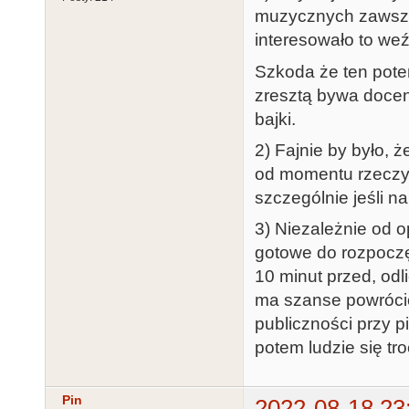
muzycznych zawsze 
interesowało to we
Szkoda że ten poten
zresztą bywa docen
bajki.
2) Fajnie by było, 
od momentu rzeczy
szczególnie jeśli na
3) Niezależnie od o
gotowe do rozpoczęc
10 minut przed, od
ma szanse powrócić 
publiczności przy 
potem ludzie się tro
Pin
2022-08-18 23