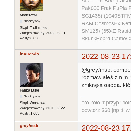
Atari: FireBee (Fal
Pak030 Frak PuPla
SC1435) (1040STFM
Moderator
Nieaktywny
RAM CosmosEx NetU
Skąd:
Trollmiasto
SM125) (65XE Rapi
Zarejestrowany:
2002-03-10
SkunkBoard GameCart
Posty:
6,036
innuendo
2022-08-23 17
@grey/msb, compo n
rozmawiałeś z nim n
zniknęła osoba, któ
Fanka Luke
Nieaktywny
oto koło :r przyp "pole
Skąd:
Warszawa
Zarejestrowany:
2010-02-22
powtórz 360 [np :i lw 
Posty:
1,085
grey/msb
2022-08-23 17