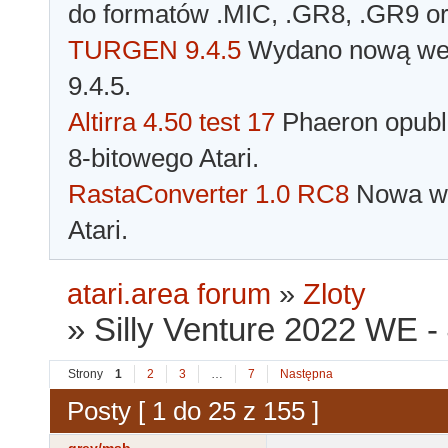
do formatów .MIC, .GR8, .GR9 o
TURGEN 9.4.5
Wydano nową wer
9.4.5.
Altirra 4.50 test 17
Phaeron opubli
8-bitowego Atari.
RastaConverter 1.0 RC8
Nowa wer
Atari.
atari.area forum
»
Zloty
»
Silly Venture 2022 WE -
Strony
1
2
3
…
7
Następna
Posty [ 1 do 25 z 155 ]