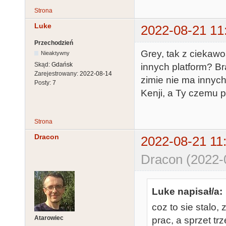
Strona
Luke
2022-08-21 11
Przechodzień
Grey, tak z ciekawos
Nieaktywny
Skąd:
Gdańsk
innych platform? B
Zarejestrowany:
2022-08-14
zimie nie ma innych
Posty:
7
Kenji, a Ty czemu po
Strona
Dracon
2022-08-21 11
Dracon (2022-
Luke napisał/a:
coz to sie stalo,
Atarowiec
prac, a sprzet t