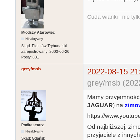
Cuda wianki i nie tyl
Młodszy Atarowiec
Nieaktywny
Skąd:
Piotrków Trybunalski
Zarejestrowany:
2003-06-26
Posty:
831
grey/msb
2022-08-15 21
grey/msb (202
Mamy przyjemność
JAGUAR
) na
zimo
https://www.youtu
Podkasetarz
Od najbliższej, zim
Nieaktywny
przyjaciele z innyc
Skąd:
Gdańsk