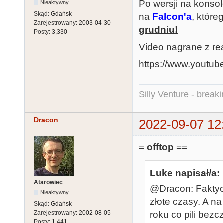
Po wersji na konso
Nieaktywny
Skąd:
Gdańsk
na
Falcon'a
, które
Zarejestrowany:
2003-04-30
grudniu!
Posty:
3,330
Video nagrane z re
https://www.youtu
Silly Venture - break
Dracon
2022-09-07 12
=
offtop
==
Luke napisał/a:
Atarowiec
@Dracon: Faktycz
Nieaktywny
złote czasy. A na
Skąd:
Gdańsk
roku co pili bez
Zarejestrowany:
2002-08-05
Posty:
1,441