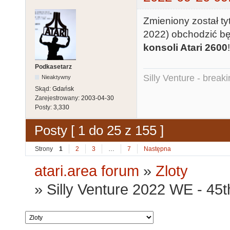
Zmieniony został t
2022) obchodzić b
konsoli Atari 2600
!
Podkasetarz
Silly Venture - break
Nieaktywny
Skąd:
Gdańsk
Zarejestrowany:
2003-04-30
Posty:
3,330
Posty [ 1 do 25 z 155 ]
Strony
1
2
3
…
7
Następna
atari.area forum
»
Zloty
»
Silly Venture 2022 WE - 45