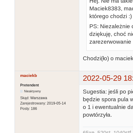
Hej. Nie ma takie
Maciek8383, maci
którego chodzi :)
PS: Niezależnie o
dziękuję, choć n
zarezerwowanie n
Chodzi(ło) o maciekb
maciekb
2022-05-29 18
Pretendent
Sugestia: jeśli po 
Nieaktywny
Skąd:
Warszawa
będzie spora pula 
Zarejestrowany:
2019-05-14
o 1 i ewentualnie d
Posty:
186
powtórzyła.
65xe, 520st, 1040stf