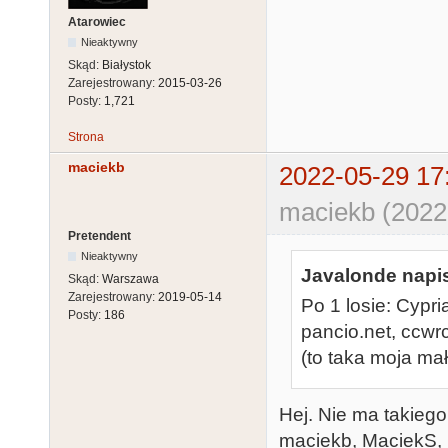
Atarowiec
Nieaktywny
Skąd:
Białystok
Zarejestrowany:
2015-03-26
Posty:
1,721
Strona
maciekb
2022-05-29 17
maciekb (2022
Pretendent
Nieaktywny
Javalonde napis
Skąd:
Warszawa
Zarejestrowany:
2019-05-14
Po 1 losie: Cypria
Posty:
186
pancio.net, ccwr
(to taka moja mał
Hej. Nie ma takiego
maciekb, MaciekS, m