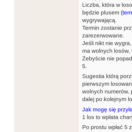
Liczba, która w los
będzie plusem
(ter
wygrywającą.
Termin zostanie prz
zarezerwowane.
Jeśli nikt nie wygr
ma wolnych losów, 
Żebyście nie popad
5.
Sugestia którą por
pierwszym losowani
wolnych numerów, pr
dalej po kolejnym l
Jak mogę się przy
1 los to wpłata cha
Po prostu wpłać 5 