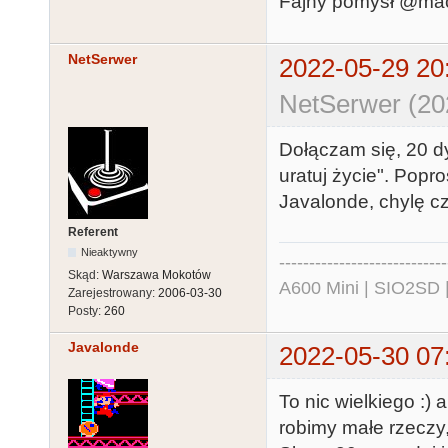
Fajny pomysł @mac
NetSerwer
2022-05-29 20
NetSerwer (20
Dołączam się, 20 
uratuj życie". Popr
Javalonde, chylę cz
Referent
Nieaktywny
----------------------------
Skąd:
Warszawa Mokotów
A600 Mini | SIO2SD 
Zarejestrowany:
2006-03-30
Posty:
260
Javalonde
2022-05-30 07
To nic wielkiego :) 
robimy małe rzeczy,