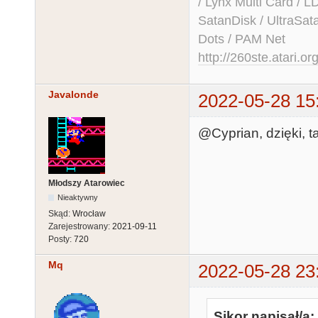
/ Lynx Multi Card /
SatanDisk / UltraSat
Dots / PAM Net
http://260ste.atari.or
Javalonde
2022-05-28 15
@Cyprian, dzięki, 
Młodszy Atarowiec
Nieaktywny
Skąd:
Wrocław
Zarejestrowany:
2021-09-11
Posty:
720
Mq
2022-05-28 23
Sikor napisał/a: