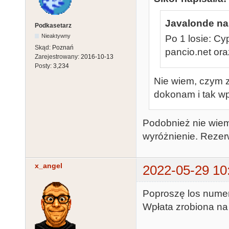
Javalonde nap
Podkasetarz
Nieaktywny
Po 1 losie: Cyp
Skąd:
Poznań
pancio.net or
Zarejestrowany:
2016-10-13
Posty:
3,234
Nie wiem, czym za
dokonam i tak wpł
Podobnież nie wiem
wyróżnienie. Rezerw
x_angel
2022-05-29 10
Poproszę los numer
Wpłata zrobiona n