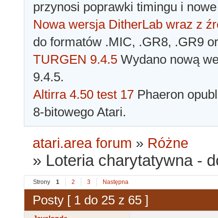
przynosi poprawki timingu i nowe
Nowa wersja DitherLab wraz z źr
do formatów .MIC, .GR8, .GR9 o
TURGEN 9.4.5
Wydano nową wer
9.4.5.
Altirra 4.50 test 17
Phaeron opubli
8-bitowego Atari.
atari.area forum
»
Różne
»
Loteria charytatywna - d
Strony
1
2
3
Następna
Posty [ 1 do 25 z 65 ]