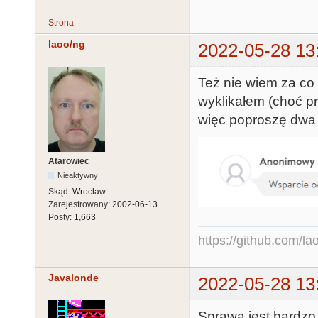
Strona
laoo/ng
2022-05-28 13
Też nie wiem za co 
wyklikałem (choć p
więc poproszę dwa 
Atarowiec
Nieaktywny
Skąd:
Wrocław
Zarejestrowany:
2002-06-13
Posty:
1,663
https://github.com/la
Javalonde
2022-05-28 13
Sprawa jest bardzo