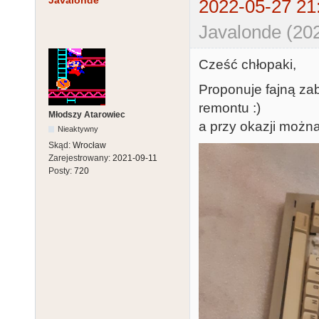
Javalonde
2022-05-27 21
Javalonde (20
Cześć chłopaki,
Proponuje fajną za
remontu :)
Młodszy Atarowiec
a przy okazji możn
Nieaktywny
Skąd:
Wrocław
Zarejestrowany:
2021-09-11
Posty:
720