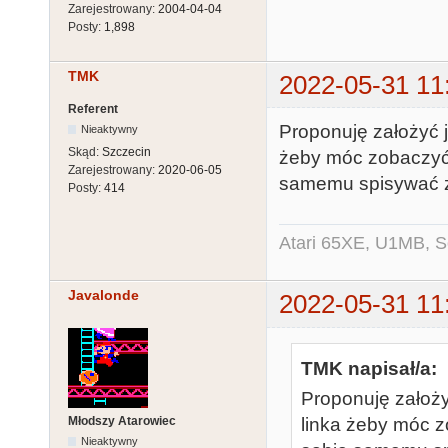
Zarejestrowany:
2004-04-04
Posty:
1,898
TMK
2022-05-31 11
Referent
Proponuję założyć j
Nieaktywny
Skąd:
Szczecin
żeby móc zobaczyć 
Zarejestrowany:
2020-06-05
samemu spisywać z
Posty:
414
Atari 65XE, U1MB, 
Javalonde
2022-05-31 11
TMK napisał/a:
Proponuję założy
Młodszy Atarowiec
linka żeby móc z
Nieaktywny