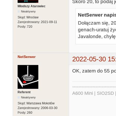
Skoro 20, to podaj 
Młodszy Atarowiec
Nieaktywny
NetSerwer napis
Skąd:
Wrocław
Dołączam się, 2
Zarejestrowany:
2021-09-11
Posty:
720
genach-uratuj ży
Javalonde, chylę 
NetSerwer
2022-05-30 15
OK, zatem do 55 pop
----------------------------
Referent
A600 Mini | SIO2SD 
Nieaktywny
Skąd:
Warszawa Mokotów
Zarejestrowany:
2006-03-30
Posty:
260