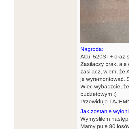
Nagroda:
Atari 520ST+ oraz s
Zasilaczy brak, ale
zasilacz, wiem, że A
je wyremontować. St
Wiec wybaczcie, że
budżetowym :)
Przewiduje TAJEM
Jak zostanie wyłon
Wymyśliłem następ
Mamy pule 80 losó