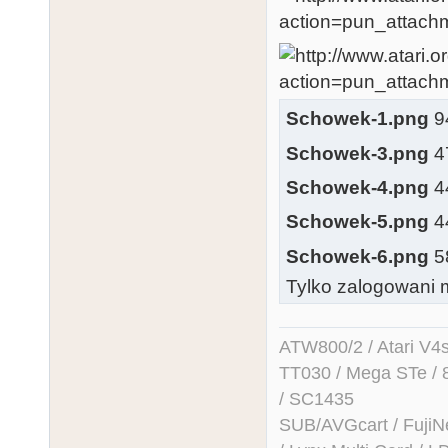
Schowek-1.png
94
Schowek-3.png
47
Schowek-4.png
44
Schowek-5.png
44
Schowek-6.png
58
Tylko zalogowani m
ATW800/2 / Atari V4sa 
TT030 / Mega STe / 
/ SC1435
SUB/AVGcart / FujiN