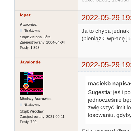
lopez
2022-05-29 19
Atarowiec
Ja to chyba jednak 
Nieaktywny
Skąd:
Zielona Góra
(pieniążki wpłacę ju
Zarejestrowany:
2004-04-04
Posty:
1,898
Javalonde
2022-05-29 19
maciekb napisał
Sugestia: jeśli p
Młodszy Atarowiec
jednocześnie bę
Nieaktywny
zwiększyć limit l
Skąd:
Wrocław
losowaniu, gdyby
Zarejestrowany:
2021-09-11
Posty:
720