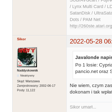
SUB/AVGcart / FujiN
/ Lynx Multi Card /
SatanDisk / UltraSat
Dots / PAM Net
http://260ste.atari.or
Sikor
2022-05-28 06
Javalonde napis
Po 1 losie: Cypria
Naddyskownik
pancio.net oraz
Nieaktywny
Skąd:
Warszawa
Nie wiem, czym zasł
Zarejestrowany:
2002-06-17
Posty:
11,122
dokonam i tak wpłat
Sikor umarł...