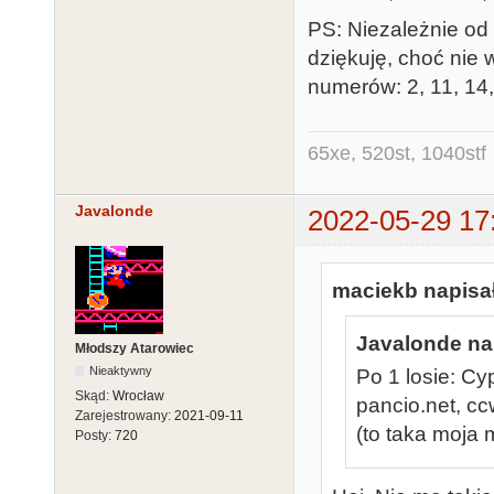
PS: Niezależnie od t
dziękuję, choć nie
numerów: 2, 11, 14,
65xe, 520st, 1040stf
Javalonde
2022-05-29 17
maciekb napisał
Javalonde nap
Młodszy Atarowiec
Nieaktywny
Po 1 losie: Cyp
Skąd:
Wrocław
pancio.net, c
Zarejestrowany:
2021-09-11
(to taka moja 
Posty:
720