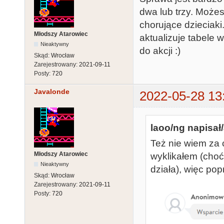
dwa lub trzy. Możes
chorujące dzieciaki
Młodszy Atarowiec
aktualizuje tabele 
Nieaktywny
do akcji :)
Skąd:
Wrocław
Zarejestrowany:
2021-09-11
Posty:
720
Javalonde
2022-05-28 13
laoo/ng napisał/
Też nie wiem za 
Młodszy Atarowiec
wyklikałem (choć
Nieaktywny
działa), więc po
Skąd:
Wrocław
Zarejestrowany:
2021-09-11
Posty:
720