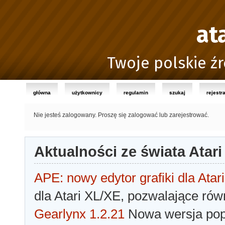
at
Twoje polskie źr
główna
użytkownicy
regulamin
szukaj
rejestr
Nie jesteś zalogowany.
Proszę się zalogować lub zarejestrować.
Aktualności ze świata Atari
APE: nowy edytor grafiki dla Atari
dla Atari XL/XE, pozwalające rów
Gearlynx 1.2.21
Nowa wersja popu