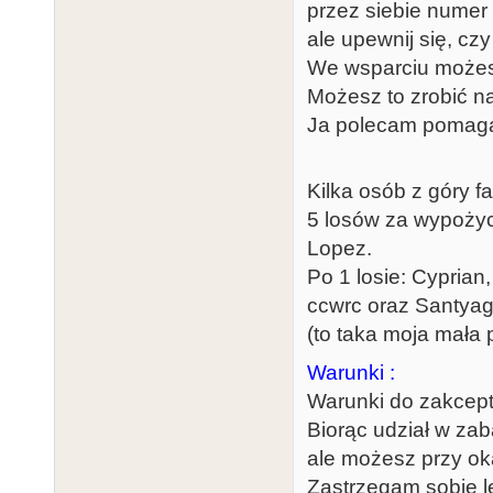
przez siebie numer 
ale upewnij się, cz
We wsparciu możesz
Możesz to zrobić na
Ja polecam pomagam
Kilka osób z góry 
5 losów za wypożyc
Lopez.
Po 1 losie: Cyprian,
ccwrc oraz Santyag
(to taka moja mała 
Warunki :
Warunki do zakcept
Biorąc udział w zab
ale możesz przy oka
Zastrzegam sobie l