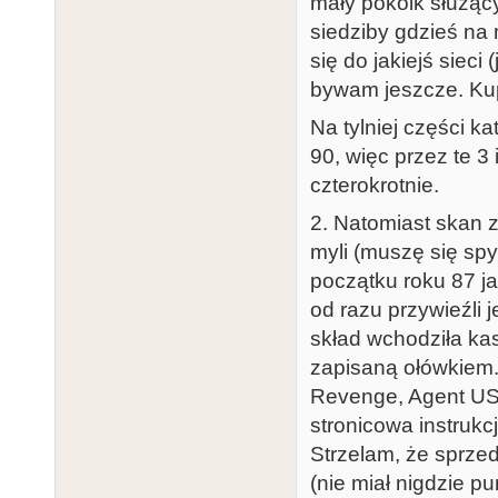
mały pokoik służący
siedziby gdzieś na m
się do jakiejś siec
bywam jeszcze. Kupi
Na tylniej części k
90, więc przez te 3
czterokrotnie.
2. Natomiast skan z
myli (muszę się spy
początku roku 87 j
od razu przywieźli 
skład wchodziła ka
zapisaną ołówkiem. 
Revenge, Agent USA
stronicowa instrukcj
Strzelam, że sprze
(nie miał nigdzie p