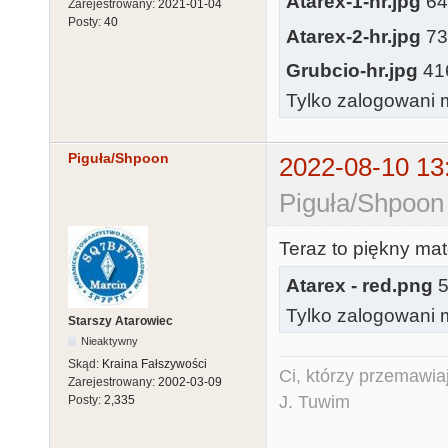
Atarex-1-hr.jpg
648
Zarejestrowany:
2021-01-04
Posty:
40
Atarex-2-hr.jpg
736
Grubcio-hr.jpg
416
Tylko zalogowani m
Piguła/Shpoon
2022-08-10 13
Piguła/Shpoon
Teraz to piękny mate
Atarex - red.png
5
Tylko zalogowani m
Starszy Atarowiec
Nieaktywny
Skąd:
Kraina Fałszywości
Ci, którzy przemawia
Zarejestrowany:
2002-03-09
J. Tuwim
Posty:
2,335