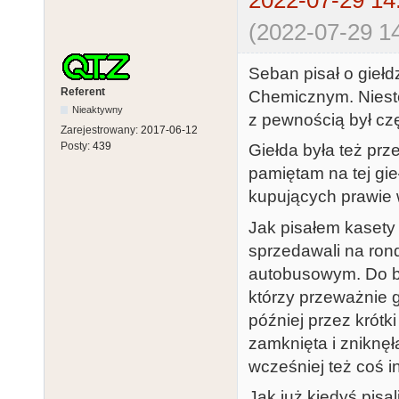
2022-07-29 14
(2022-07-29 14
Seban pisał o gieł
Referent
Chemicznym. Niestet
Nieaktywny
z pewnością był c
Zarejestrowany:
2017-06-12
Posty:
439
Giełda była też pr
pamiętam na tej gieł
kupujących prawie 
Jak pisałem kasety
sprzedawali na ron
autobusowym. Do bud
którzy przeważnie 
później przez krótk
zamknięta i zniknę
wcześniej też coś i
Jak już kiedyś pis