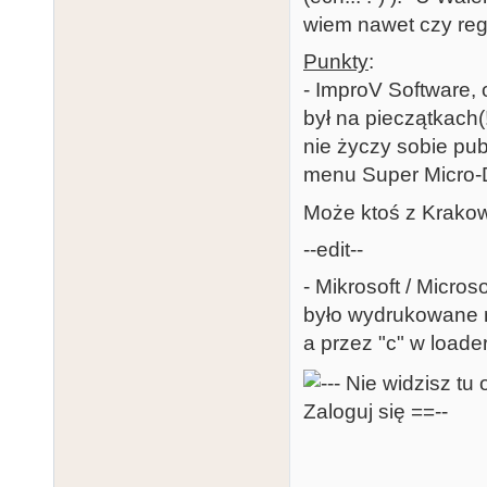
wiem nawet czy regu
Punkty
:
- ImproV Software,
był na pieczątkach(
nie życzy sobie pub
menu Super Micro-
Może ktoś z Krako
--edit--
- Mikrosoft / Micro
było wydrukowane n
a przez "c" w loade