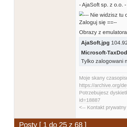
- AjaSoft sp. z o.o
Obrazy z emulatora,
AjaSoft.jpg
104.92 
Microsoft-TaxDod
Tylko zalogowani m
Moje skany czasopism
https://archive.org/d
Potrzebujesz dyskiet
id=18887
<-- Kontakt prywatn
Posty [ 1 do 25 z 68 ]