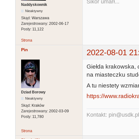
Sikor umarł...
Naddyskownik
Nieaktywny
Skąd:
Warszawa
Zarejestrowany:
2002-06-17
Posty:
11,122
Strona
Pin
2022-08-01 21
Giełda krakowska, 
na miasteczku stud
A tu niestety wzmia
Dziad Borowy
https://www.radiokr
Nieaktywny
Skąd:
Kraków
Zarejestrowany:
2002-03-09
Kontakt: pin@usdk.p
Posty:
11,780
Strona