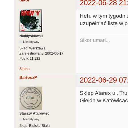
Sikor
2022-06-28 21
Heh, w tym tygodni
uzupełniać listę w 
Naddyskownik
Sikor umarł...
Nieaktywny
Skąd:
Warszawa
Zarejestrowany:
2002-06-17
Posty:
11,122
Strona
BartoszP
2022-06-29 07
Sklep Atarex ul. T
Giełda w Katowicach
Starszy Atarowiec
Nieaktywny
Skąd:
Bielsko-Biała