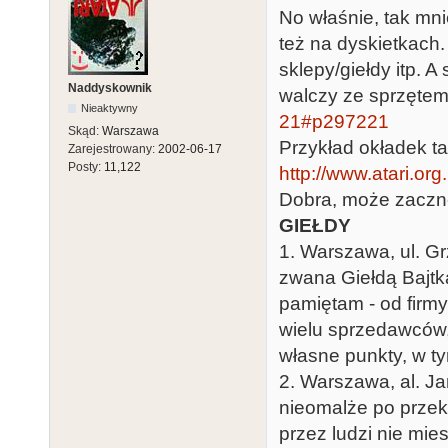
No właśnie, tak mni
też na dyskietkach.
sklepy/giełdy itp. 
Naddyskownik
walczy ze sprzętem
Nieaktywny
21#p297221
Skąd:
Warszawa
Przykład okładek t
Zarejestrowany:
2002-06-17
Posty:
11,122
http://www.atari.or
Dobra, może zacznę 
GIEŁDY
1. Warszawa, ul. G
zwana Giełdą Bajtka
pamiętam - od firmy
wielu sprzedawców, k
własne punkty, w t
2. Warszawa, al. J
nieomalże po przek
przez ludzi nie mi