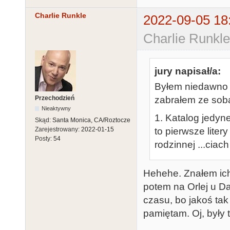
Charlie Runkle
2022-09-05 18
Charlie Runkle
jury napisał/a:
Byłem niedawno n
Przechodzień
zabrałem ze sobą
Nieaktywny
1. Katalog jedy
Skąd:
Santa Monica, CA/Roztocze
to pierwsze liter
Zarejestrowany:
2022-01-15
Posty:
54
rodzinnej ...ciach 
Hehehe. Znałem ich
potem na Orlej u D
czasu, bo jakoś ta
pamiętam. Oj, były t