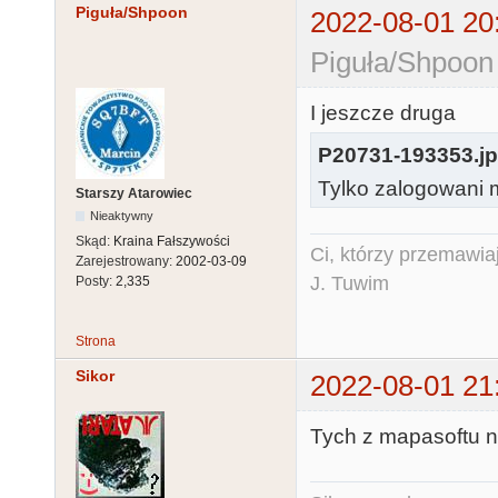
Piguła/Shpoon
2022-08-01 20
Piguła/Shpoon
I jeszcze druga
P20731-193353.j
Tylko zalogowani m
Starszy Atarowiec
Nieaktywny
Skąd:
Kraina Fałszywości
Ci, którzy przemawia
Zarejestrowany:
2002-03-09
J. Tuwim
Posty:
2,335
Strona
Sikor
2022-08-01 21
Tych z mapasoftu ni