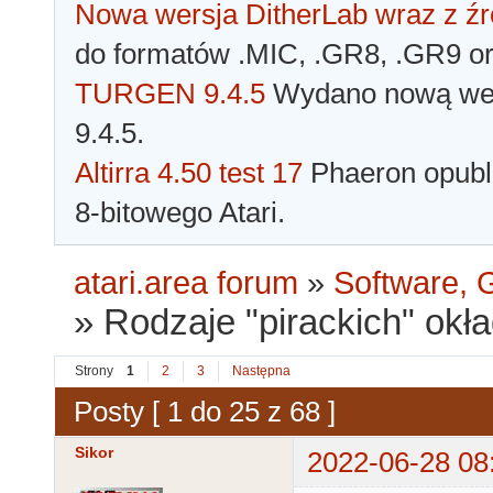
Nowa wersja DitherLab wraz z źr
do formatów .MIC, .GR8, .GR9 o
TURGEN 9.4.5
Wydano nową wer
9.4.5.
Altirra 4.50 test 17
Phaeron opubli
8-bitowego Atari.
atari.area forum
»
Software, G
»
Rodzaje "pirackich" okła
Strony
1
2
3
Następna
Posty [ 1 do 25 z 68 ]
Sikor
2022-06-28 08