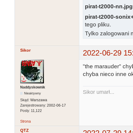
pirat-t2000-nn.jpg
pirat-t2000-soni
tego pliku.
Tylko zalogowani m
Sikor
2022-06-29 15
"the marauder" chyb
chyba nieco inne ok
Naddyskownik
Sikor umarł...
Nieaktywny
Skąd:
Warszawa
Zarejestrowany:
2002-06-17
Posty:
11,122
Strona
QTZ