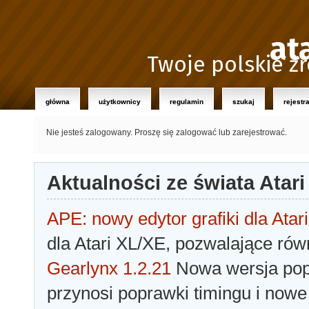
at
Twoje polskie źr
główna
użytkownicy
regulamin
szukaj
rejestr
Nie jesteś zalogowany.
Proszę się zalogować lub zarejestrować.
Aktualności ze świata Atari
APE: nowy edytor grafiki dla Atari
dla Atari XL/XE, pozwalające rów
Gearlynx 1.2.21
Nowa wersja popu
przynosi poprawki timingu i nowe