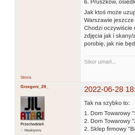
6. Pruszków, osiedl
Jak ktoś może uzupe
Warszawie jeszcze 
Chodzi oczywiście o
zdjęcia jak i skany/
porobię, jak nie bę
Sikor umarł...
Strona
Grzegorz_29_
2022-06-28 18
Tak na szybko to:
1. Dom Towarowy "
2. Dom Towarowy "Z
Przechodzień
2. Sklep firmowy "B
Nieaktywny