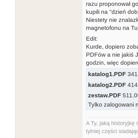
razu proponował go
kupili na "dzień dob
Niestety nie znalaz
magnetofonu na Turb
Edit:
Kurde, dopiero zob
PDFów a nie jakiś 
godzin, więc dopier
katalog1.PDF
341.
katalog2.PDF
414.
zestaw.PDF
511.06
Tylko zalogowani m
A Ty, jaką historyjk
tylniej części siadają