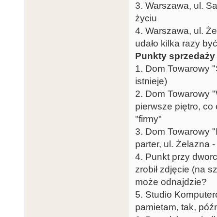
3. Warszawa, ul. Sa
życiu
4. Warszawa, ul. Ż
udało kilka razy by
Punkty sprzedaży
1. Dom Towarowy "S
istnieje)
2. Dom Towarowy "W
pierwsze piętro, co 
"firmy"
3. Dom Towarowy "F
parter, ul. Żelazna 
4. Punkt przy dwor
zrobił zdjęcie (na 
może odnajdzie?
5. Studio Komputer
pamietam, tak, późn