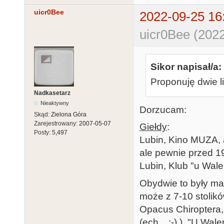
uicr0Bee
2022-09-25 16
uicr0Bee (2022
Sikor napisał/a:
Proponuję dwie li
Nadkasetarz
Nieaktywny
Dorzucam:
Skąd:
Zielona Góra
Zarejestrowany:
2007-05-07
Giełdy
:
Posty:
5,497
Lubin, Kino MUZA, a
ale pewnie przed 19
Lubin, Klub "u Wale
Obydwie to były mał
może z 7-10 stolikó
Opacus Chiroptera,
(ech... :-) ). "U Wal