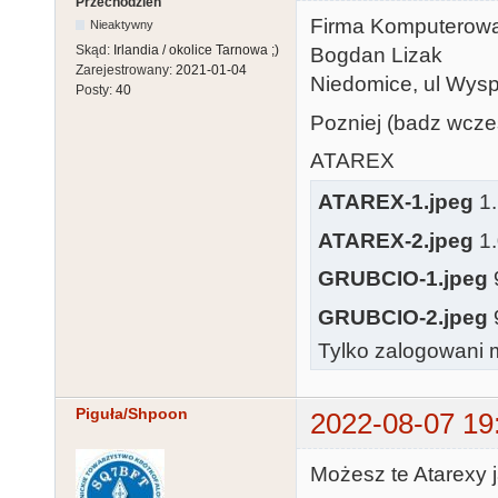
Przechodzień
Firma Komputerowa
Nieaktywny
Skąd:
Irlandia / okolice Tarnowa ;)
Bogdan Lizak
Zarejestrowany:
2021-01-04
Niedomice, ul Wysp
Posty:
40
Pozniej (badz wcze
ATAREX
ATAREX-1.jpeg
1.
ATAREX-2.jpeg
1.
GRUBCIO-1.jpeg
GRUBCIO-2.jpeg
Tylko zalogowani m
Piguła/Shpoon
2022-08-07 19
Możesz te Atarexy 