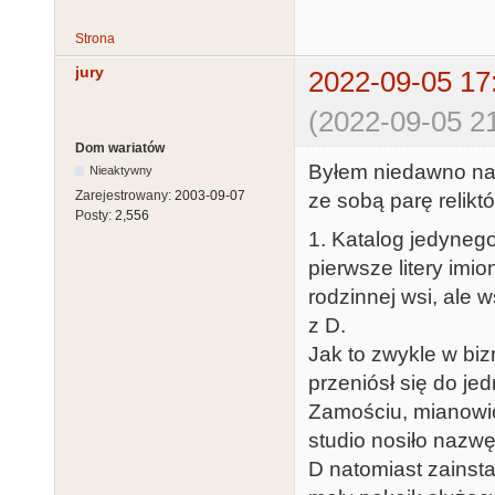
Strona
jury
2022-09-05 17
(2022-09-05 21
Dom wariatów
Byłem niedawno na 
Nieaktywny
Zarejestrowany:
2003-09-07
ze sobą parę relik
Posty:
2,556
1. Katalog jedyneg
pierwsze litery imi
rodzinnej wsi, ale 
z D.
Jak to zwykle w bizn
przeniósł się do j
Zamościu, mianowic
studio nosiło nazwę 
D natomiast zainsta