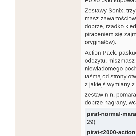
Po so było kupować 
Zestawy Sonix. trzy
masz zawartościowy
dobrze, rzadko kiedy
piraceniem się zajm
oryginałów).
Action Pack. pasku
odczytu. miszmasz 
niewiadomego pocho
taśmą od strony otw
z jakiejś wymiany z
zestaw n-n. pomar
dobrze nagrany, wc
pirat-normal-mara
29)
pirat-t2000-action