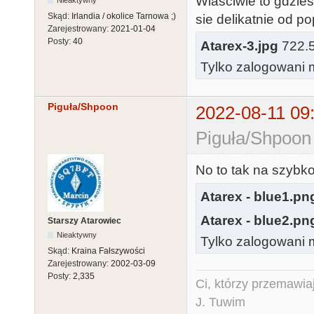
Wlasciwie to gdzie
Nieaktywny
Skąd:
Irlandia / okolice Tarnowa ;)
sie delikatnie od po
Zarejestrowany:
2021-01-04
Posty:
40
Atarex-3.jpg
722.58
Tylko zalogowani m
Piguła/Shpoon
2022-08-11 09
Piguła/Shpoon
No to tak na szybko
Atarex - blue1.pn
Atarex - blue2.pn
Starszy Atarowiec
Nieaktywny
Tylko zalogowani m
Skąd:
Kraina Fałszywości
Zarejestrowany:
2002-03-09
Posty:
2,335
Ci, którzy przemawia
J. Tuwim