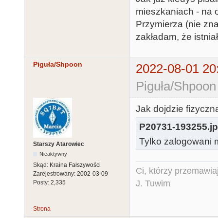
mieszkaniach - na os
Przymierza (nie zna
zakładam, że istniał
Piguła/Shpoon
2022-08-01 20
Piguła/Shpoon
Jak dojdzie fizyczn
P20731-193255.j
Tylko zalogowani m
Starszy Atarowiec
Nieaktywny
Skąd:
Kraina Fałszywości
Ci, którzy przemawia
Zarejestrowany:
2002-03-09
J. Tuwim
Posty:
2,335
Strona