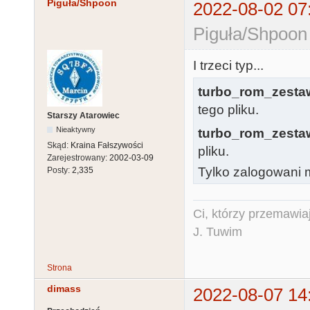
Piguła/Shpoon
2022-08-02 07
Piguła/Shpoon
I trzeci typ...
turbo_rom_zesta
tego pliku.
Starszy Atarowiec
Nieaktywny
turbo_rom_zesta
Skąd:
Kraina Fałszywości
pliku.
Zarejestrowany:
2002-03-09
Tylko zalogowani m
Posty:
2,335
Ci, którzy przemawia
J. Tuwim
Strona
dimass
2022-08-07 14