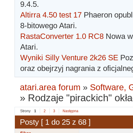
9.4.5.
Altirra 4.50 test 17
Phaeron opubli
8-bitowego Atari.
RastaConverter 1.0 RC8
Nowa wer
Atari.
Wyniki Silly Venture 2k26 SE
Pozn
oraz obejrzyj nagrania z oficjaln
atari.area forum
»
Software, G
»
Rodzaje "pirackich" okła
Strony
1
2
3
Następna
Posty [ 1 do 25 z 68 ]