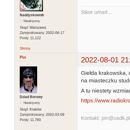
Sikor umarł...
Naddyskownik
Nieaktywny
Skąd:
Warszawa
Zarejestrowany:
2002-06-17
Posty:
11,122
Strona
Pin
2022-08-01 21
Giełda krakowska, 
na miasteczku stud
A tu niestety wzmia
Dziad Borowy
https://www.radiokr
Nieaktywny
Skąd:
Kraków
Zarejestrowany:
2002-03-09
Kontakt: pin@usdk.p
Posty:
11,780