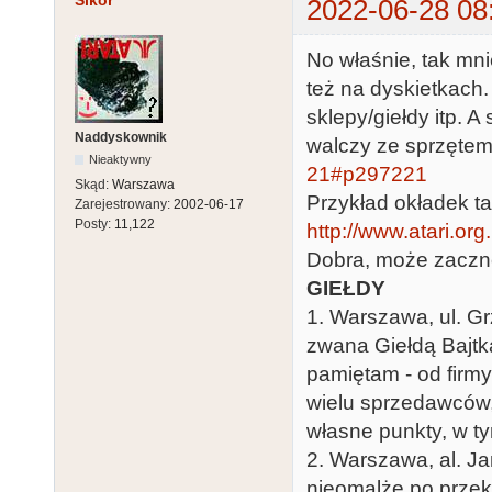
Sikor
2022-06-28 08
No właśnie, tak mni
też na dyskietkach.
sklepy/giełdy itp. 
Naddyskownik
walczy ze sprzętem
Nieaktywny
21#p297221
Skąd:
Warszawa
Przykład okładek t
Zarejestrowany:
2002-06-17
Posty:
11,122
http://www.atari.or
Dobra, może zacznę 
GIEŁDY
1. Warszawa, ul. G
zwana Giełdą Bajtka
pamiętam - od firmy
wielu sprzedawców, k
własne punkty, w t
2. Warszawa, al. J
nieomalże po przek