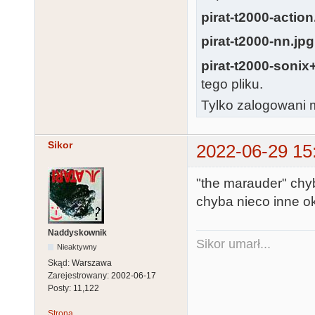
pirat-t2000-action
pirat-t2000-nn.jpg
pirat-t2000-soni
tego pliku.
Tylko zalogowani m
Sikor
2022-06-29 15
"the marauder" chyb
chyba nieco inne ok
Naddyskownik
Sikor umarł...
Nieaktywny
Skąd:
Warszawa
Zarejestrowany:
2002-06-17
Posty:
11,122
Strona