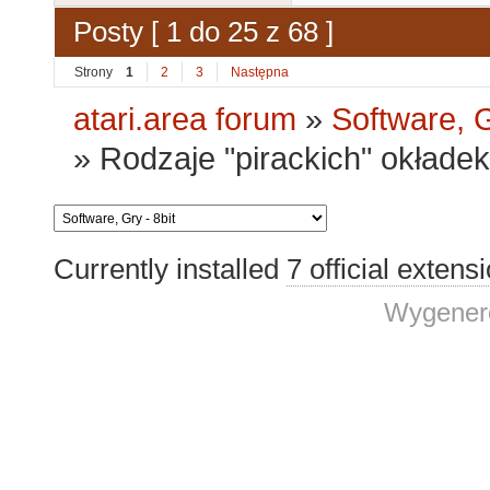
Posty [ 1 do 25 z 68 ]
Strony
1
2
3
Następna
atari.area forum
»
Software, G
»
Rodzaje "pirackich" okładek
Currently installed
7 official extens
Wygenero