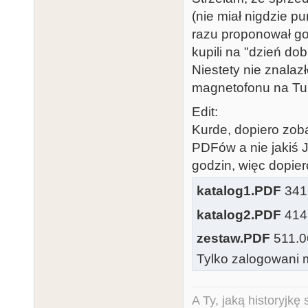
(nie miał nigdzie p
razu proponował go
kupili na "dzień dob
Niestety nie znalaz
magnetofonu na Turb
Edit:
Kurde, dopiero zob
PDFów a nie jakiś 
godzin, więc dopier
katalog1.PDF
341.
katalog2.PDF
414.
zestaw.PDF
511.06
Tylko zalogowani m
A Ty, jaką historyjk