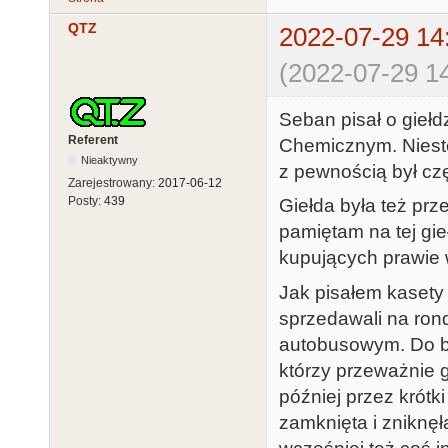
QTZ
2022-07-29 14
(2022-07-29 14
Seban pisał o gieł
Referent
Chemicznym. Niestet
Nieaktywny
z pewnością był c
Zarejestrowany:
2017-06-12
Posty:
439
Giełda była też pr
pamiętam na tej gieł
kupujących prawie 
Jak pisałem kasety
sprzedawali na ron
autobusowym. Do bud
którzy przeważnie 
później przez krótk
zamknięta i zniknę