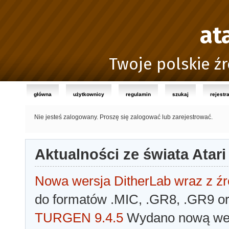
at
Twoje polskie źr
główna
użytkownicy
regulamin
szukaj
rejestr
Nie jesteś zalogowany.
Proszę się zalogować lub zarejestrować.
Aktualności ze świata Atari
Nowa wersja DitherLab wraz z źr
do formatów .MIC, .GR8, .GR9 o
TURGEN 9.4.5
Wydano nową wer