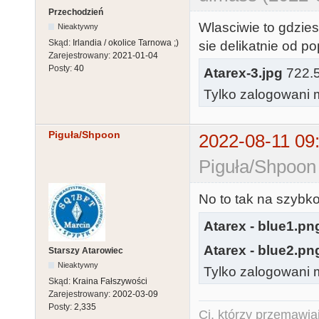
Przechodzień
Wlasciwie to gdzie
Nieaktywny
Skąd:
Irlandia / okolice Tarnowa ;)
sie delikatnie od po
Zarejestrowany:
2021-01-04
Posty:
40
Atarex-3.jpg
722.58
Tylko zalogowani m
Piguła/Shpoon
2022-08-11 09
Piguła/Shpoon
No to tak na szybko
Atarex - blue1.pn
Atarex - blue2.pn
Starszy Atarowiec
Nieaktywny
Tylko zalogowani m
Skąd:
Kraina Fałszywości
Zarejestrowany:
2002-03-09
Posty:
2,335
Ci, którzy przemawia