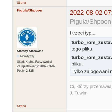
Strona
Piguła/Shpoon
2022-08-02 07
Piguła/Shpoon
I trzeci typ...
turbo_rom_zesta
tego pliku.
Starszy Atarowiec
Nieaktywny
turbo_rom_zesta
Skąd:
Kraina Fałszywości
pliku.
Zarejestrowany:
2002-03-09
Tylko zalogowani m
Posty:
2,335
Ci, którzy przemawia
J. Tuwim
Strona