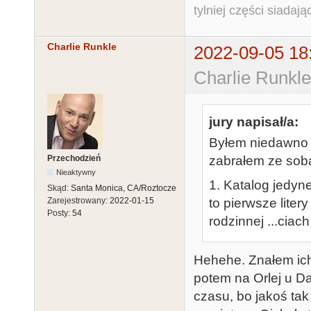
tylniej części siadają
Charlie Runkle
2022-09-05 18
Charlie Runkle
jury napisał/a:
Byłem niedawno n
Przechodzień
zabrałem ze sobą
Nieaktywny
1. Katalog jedy
Skąd:
Santa Monica, CA/Roztocze
to pierwsze liter
Zarejestrowany:
2022-01-15
Posty:
54
rodzinnej ...ciach 
Hehehe. Znałem ich
potem na Orlej u D
czasu, bo jakoś ta