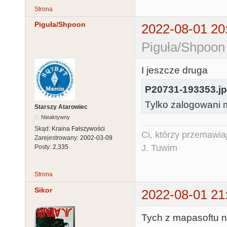
Strona
Piguła/Shpoon
2022-08-01 20
Piguła/Shpoon
I jeszcze druga
P20731-193353.j
Tylko zalogowani m
Starszy Atarowiec
Nieaktywny
Skąd:
Kraina Fałszywości
Ci, którzy przemawia
Zarejestrowany:
2002-03-09
J. Tuwim
Posty:
2,335
Strona
Sikor
2022-08-01 21
Tych z mapasoftu ni