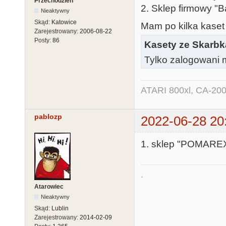
Przechodzień
2. Sklep firmowy "B
Nieaktywny
Skąd:
Katowice
Mam po kilka kaset 
Zarejestrowany:
2006-08-22
Posty:
86
Kasety ze Skarb
Tylko zalogowani m
ATARI 800xl, CA-200
pablozp
2022-06-28 20
1. sklep "POMAREX"
.
Atarowiec
Nieaktywny
Skąd:
Lublin
Zarejestrowany:
2014-02-09