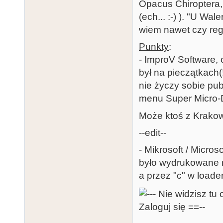
Opacus Chiroptera,
(ech... :-) ). "U Wal
wiem nawet czy regu
Punkty
:
- ImproV Software,
był na pieczątkach(
nie życzy sobie pub
menu Super Micro-
Może ktoś z Krako
--edit--
- Mikrosoft / Micro
było wydrukowane n
a przez "c" w loade