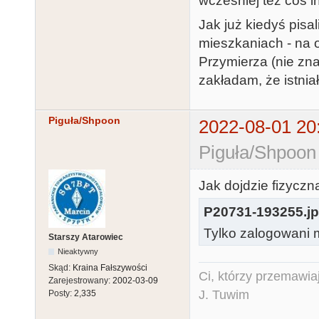
wcześniej też coś i
Jak już kiedyś pis
mieszkaniach - na os
Przymierza (nie zna
zakładam, że istniał
Piguła/Shpoon
2022-08-01 20
Piguła/Shpoon
Jak dojdzie fizyczn
P20731-193255.j
Tylko zalogowani m
Starszy Atarowiec
Nieaktywny
Skąd:
Kraina Fałszywości
Ci, którzy przemawia
Zarejestrowany:
2002-03-09
J. Tuwim
Posty:
2,335