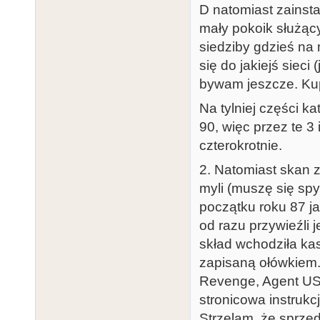
D natomiast zainsta
mały pokoik służący
siedziby gdzieś na m
się do jakiejś siec
bywam jeszcze. Kupi
Na tylniej części k
90, więc przez te 3
czterokrotnie.
2. Natomiast skan z
myli (muszę się spy
początku roku 87 j
od razu przywieźli 
skład wchodziła ka
zapisaną ołówkiem. 
Revenge, Agent USA
stronicowa instrukcj
Strzelam, że sprze