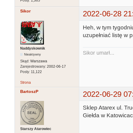
Posty:
1,365
Sikor
2022-06-28 21
Heh, w tym tygodni
uzupełniać listę w 
Naddyskownik
Sikor umarł...
Nieaktywny
Skąd:
Warszawa
Zarejestrowany:
2002-06-17
Posty:
11,122
Strona
BartoszP
2022-06-29 07
Sklep Atarex ul. T
Giełda w Katowicach
Starszy Atarowiec