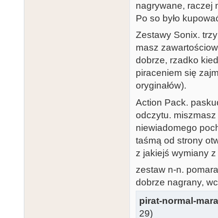
nagrywane, raczej 
Po so było kupować 
Zestawy Sonix. trzy
masz zawartościowy
dobrze, rzadko kiedy
piraceniem się zajm
oryginałów).
Action Pack. pasku
odczytu. miszmasz 
niewiadomego pocho
taśmą od strony otw
z jakiejś wymiany z
zestaw n-n. pomar
dobrze nagrany, wc
pirat-normal-mara
29)