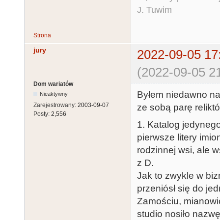
J. Tuwim
Strona
jury
2022-09-05 17
(2022-09-05 21
Dom wariatów
Byłem niedawno na 
Nieaktywny
Zarejestrowany:
2003-09-07
ze sobą parę relik
Posty:
2,556
1. Katalog jedyneg
pierwsze litery imi
rodzinnej wsi, ale 
z D.
Jak to zwykle w bizn
przeniósł się do j
Zamościu, mianowic
studio nosiło nazwę 