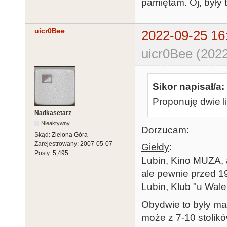
pamiętam. Oj, były t
uicr0Bee
2022-09-25 16
uicr0Bee (2022
Sikor napisał/a:
Proponuję dwie li
Nadkasetarz
Nieaktywny
Dorzucam:
Skąd:
Zielona Góra
Zarejestrowany:
2007-05-07
Giełdy
:
Posty:
5,495
Lubin, Kino MUZA, a
ale pewnie przed 19
Lubin, Klub "u Wale
Obydwie to były mał
może z 7-10 stolikó