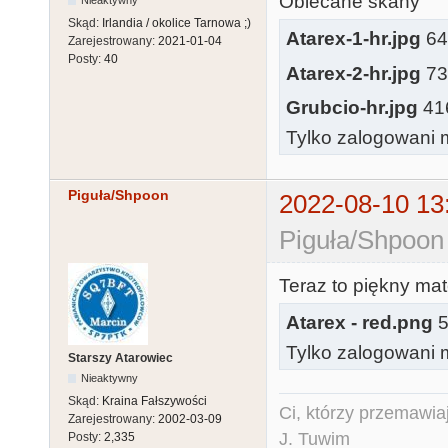
Obiecane skany
Skąd:
Irlandia / okolice Tarnowa ;)
Atarex-1-hr.jpg
648
Zarejestrowany:
2021-01-04
Posty:
40
Atarex-2-hr.jpg
736
Grubcio-hr.jpg
416
Tylko zalogowani m
Piguła/Shpoon
2022-08-10 13
Piguła/Shpoon
Teraz to piękny mate
Atarex - red.png
5
Tylko zalogowani m
Starszy Atarowiec
Nieaktywny
Skąd:
Kraina Fałszywości
Ci, którzy przemawia
Zarejestrowany:
2002-03-09
J. Tuwim
Posty:
2,335