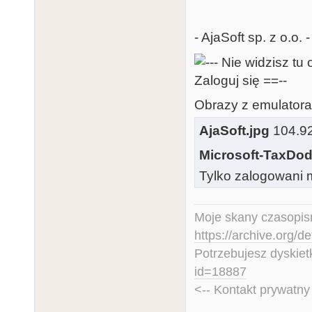
- AjaSoft sp. z o.o
Obrazy z emulatora,
AjaSoft.jpg
104.92 
Microsoft-TaxDod
Tylko zalogowani m
Moje skany czasopism
https://archive.org/d
Potrzebujesz dyskiet
id=18887
<-- Kontakt prywatn