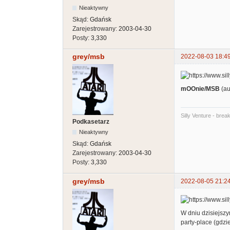
Nieaktywny
Skąd:
Gdańsk
Zarejestrowany:
2003-04-30
Posty:
3,330
grey/msb
2022-08-03 18:4
mOOnie/MSB
(au
Silly Venture - brea
Podkasetarz
Nieaktywny
Skąd:
Gdańsk
Zarejestrowany:
2003-04-30
Posty:
3,330
grey/msb
2022-08-05 21:2
W dniu dzisiejsz
party-place (gdzi