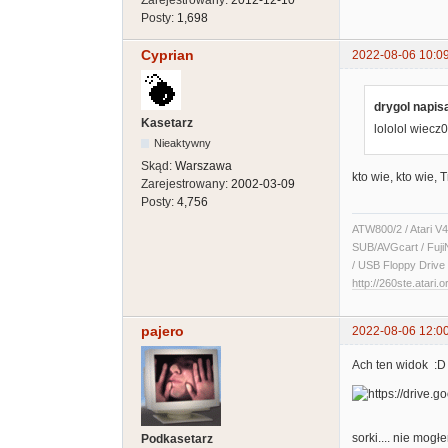
Zarejestrowany:
2012-12-10
Posty:
1,698
Cyprian
2022-08-06 10:0
drygol napisa
Kasetarz
lololol wiecz0
Nieaktywny
Skąd:
Warszawa
kto wie, kto wie, 
Zarejestrowany:
2002-03-09
Posty:
4,756
ATW800/2 / Atari V4
SUB/AVGcart / Fuji
/ USB Floppy Drive 
http://260ste.atari.o
pajero
2022-08-06 12:0
Ach ten widok :D
sorki.... nie mog
Podkasetarz