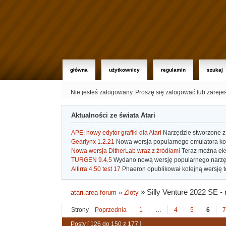
główna
użytkownicy
regulamin
szukaj
Nie jesteś zalogowany.
Proszę się zalogować lub zareje
Aktualności ze świata Atari
APE: nowy edytor grafiki dla Atari
Narzędzie stworzone z 
Gearlynx 1.2.21
Nowa wersja popularnego emulatora kons
Nowa wersja DitherLab wraz z źródłami
Teraz można eks
TURGEN 9.4.5
Wydano nową wersję popularnego narzę
Altirra 4.50 test 17
Phaeron opublikował kolejną wersję t
»
Silly Venture 2022 SE - 
atari.area forum
»
Zloty
Strony
Poprzednia
1
…
4
5
6
7
Posty [ 126 do 150 z 177 ]