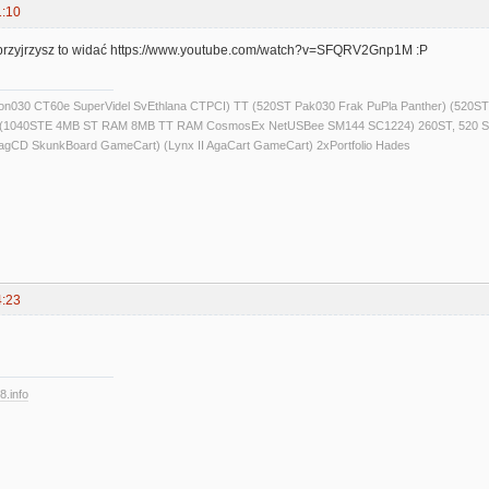
1:10
 przyjrzysz to widać https://www.youtube.com/watch?v=SFQRV2Gnp1M :P
alcon030 CT60e SuperVidel SvEthlana CTPCI) TT (520ST Pak030 Frak PuPla Panther) 
) (1040STE 4MB ST RAM 8MB TT RAM CosmosEx NetUSBee SM144 SC1224) 260ST, 520 S
agCD SkunkBoard GameCart) (Lynx II AgaCart GameCart) 2xPortfolio Hades
4:23
8.info