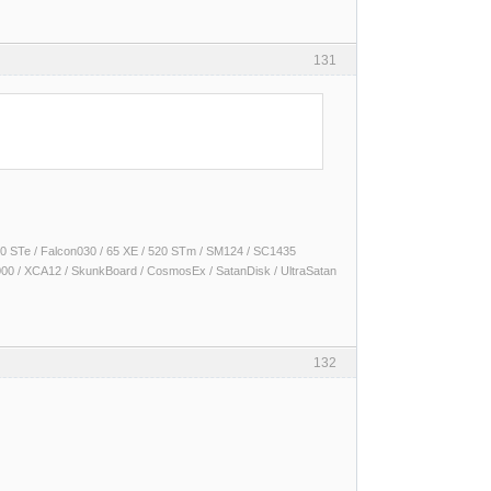
131
 1040 STe / Falcon030 / 65 XE / 520 STm / SM124 / SC1435
000 / XCA12 / SkunkBoard / CosmosEx / SatanDisk / UltraSatan
132