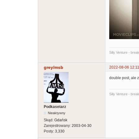
Silly Venture - brea
grey/msb
2022-08-06 12:11
double post, ale 
Silly Venture - brea
Podkasetarz
Nieaktywny
Skąd:
Gdańsk
Zarejestrowany:
2003-04-30
Posty:
3,330