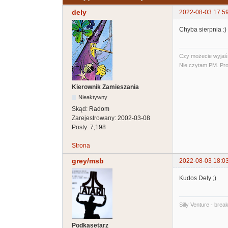
dely
2022-08-03 17:5
Chyba sierpnia :)
Czy możecie wyjaśni
Nie czytam PM. Pro
Kierownik Zamieszania
Nieaktywny
Skąd:
Radom
Zarejestrowany:
2002-03-08
Posty:
7,198
Strona
grey/msb
2022-08-03 18:0
Kudos Dely ;)
Silly Venture - brea
Podkasetarz