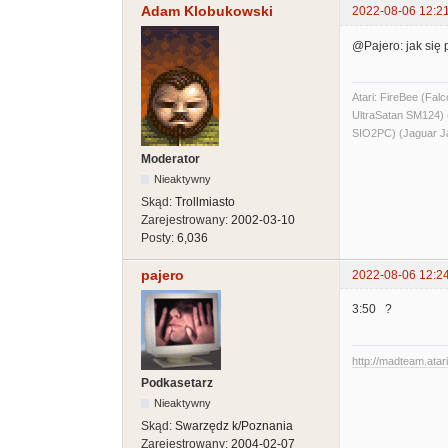
Adam Klobukowski
2022-08-06 12:2
@Pajero: jak się
Atari: FireBee (F
UltraSatan SM124
SIO2PC) (Jaguar J
Moderator
Nieaktywny
Skąd:
Trollmiasto
Zarejestrowany:
2002-03-10
Posty:
6,036
pajero
2022-08-06 12:2
3:50 ?
http://madteam.atari
Podkasetarz
Nieaktywny
Skąd:
Swarzędz k/Poznania
Zarejestrowany:
2004-02-07