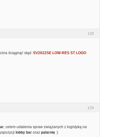
128
można ściągnąć stąd:
SV2022SE LOW-RES ST LOGO
129
tar
, celem ustalenia spraw związanych z logistyką na
dyspozycji
lobby bar
oraz
palarnię
:)