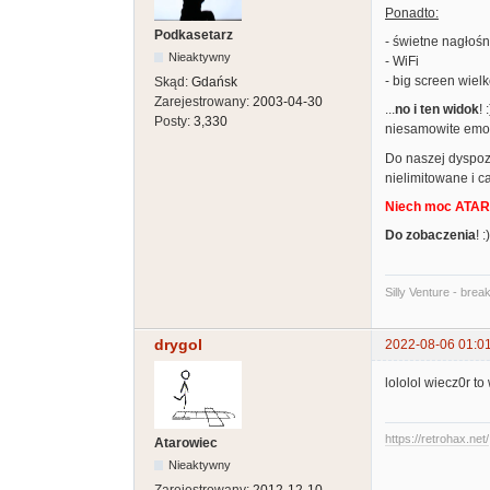
Ponadto:
Podkasetarz
- świetne nagłośn
Nieaktywny
- WiFi
- big screen wiel
Skąd:
Gdańsk
Zarejestrowany:
2003-04-30
...
no i ten widok
!
Posty:
3,330
niesamowite emo
Do naszej dyspozy
nielimitowane i c
Niech moc ATARI
Do zobaczenia
! :)
Silly Venture - brea
drygol
2022-08-06 01:0
lololol wiecz0r to
https://retrohax.net/
Atarowiec
Nieaktywny