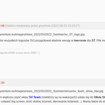
9:48
Ostatnio edytowany przez grey/msb (2022-08-03 19:19:27)
tor wszystkich logosów SV) przygotował właśnie wersję w
low-resie
dla
ST
. Plik 
king the ATARI scene since 2000 ! :)
4:34
ym większa część ekipy
SV Team
(niektórzy są na wakacjach) udała się do
Olivia S
e ustawić big screen, ilość stołów, krzeseł, sterowanie kotarami...). Mamy także do 