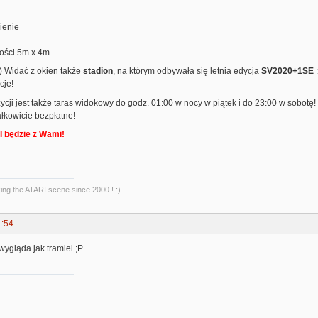
ienie
kości 5m x 4m
 :) Widać z okien także
stadion
, na którym odbywała się letnia edycja
SV2020+1SE
cje!
cji jest także taras widokowy do godz. 01:00 w nocy w piątek i do 23:00 w sobotę!
ałkowicie bezpłatne!
 będzie z Wami!
king the ATARI scene since 2000 ! :)
1:54
 wygląda jak tramiel ;P