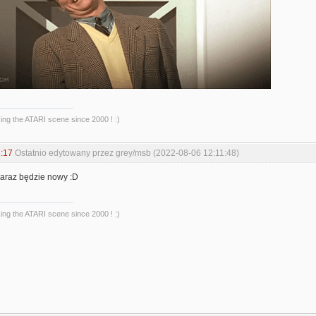
king the ATARI scene since 2000 ! :)
:17
Ostatnio edytowany przez grey/msb (2022-08-06 12:11:48)
zaraz będzie nowy :D
king the ATARI scene since 2000 ! :)