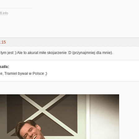
8.info
1:15
ym jest :) Ale to akurat miłe skojarzenie :D (przynajmniej dla mnie).
sał/a:
ie, Tramiel bywał w Polsce ;)