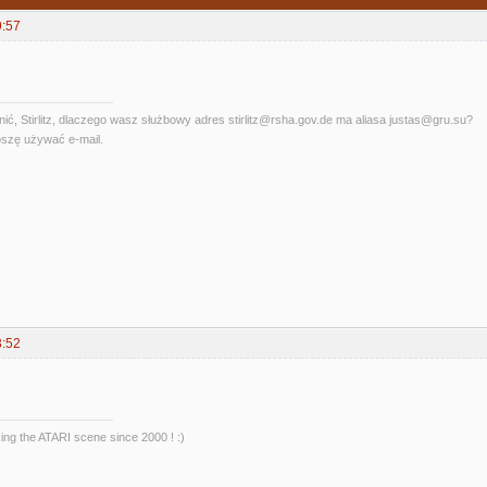
9:57
ć, Stirlitz, dlaczego wasz służbowy adres stirlitz@rsha.gov.de ma aliasa justas@gru.su?
szę używać e-mail.
3:52
king the ATARI scene since 2000 ! :)