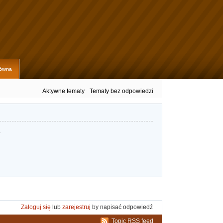
łówna
Aktywne tematy
Tematy bez odpowiedzi
.
Zaloguj się
lub
zarejestruj
by napisać odpowiedź
Topic RSS feed