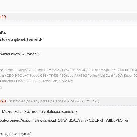
9:39
ł/a:
r to wygląda jak tramiel ;P
Tramiel bywał w Polsce ;)
sa / Lynx I / Mega ST 1 / 7800 / Portfolio / Lynx II / Jaguar / TT030 / Mega STe / 800 XL /
Net / DDD HDD / AT Speed C16 / TF536 / SDrive / PAK68/3 / Lynx Multi Card / LDW Super 2
Emulator / Eiffel / SIO2PC / Crazy Dots / PAM Net
rg
0:23
Ostatnio edytowany przez pajero (2022-08-06 12:11:52)
 Można zobaczyć nisko przelatujące samoloty
łem się powstrzymać