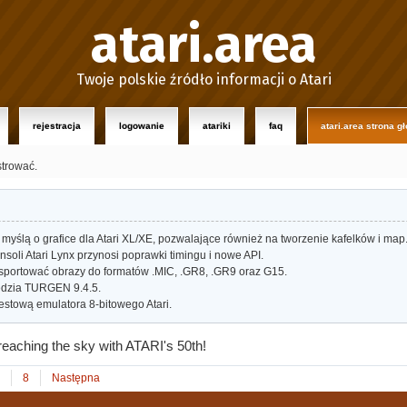
atari.area
Twoje polskie źródło informacji o Atari
rejestracja
logowanie
atariki
faq
atari.area strona g
strować.
myślą o grafice dla Atari XL/XE, pozwalające również na tworzenie kafelków i map
oli Atari Lynx przynosi poprawki timingu i nowe API.
portować obrazy do formatów .MIC, .GR8, .GR9 oraz G15.
dzia TURGEN 9.4.5.
estową emulatora 8-bitowego Atari.
reaching the sky with ATARI's 50th!
8
Następna