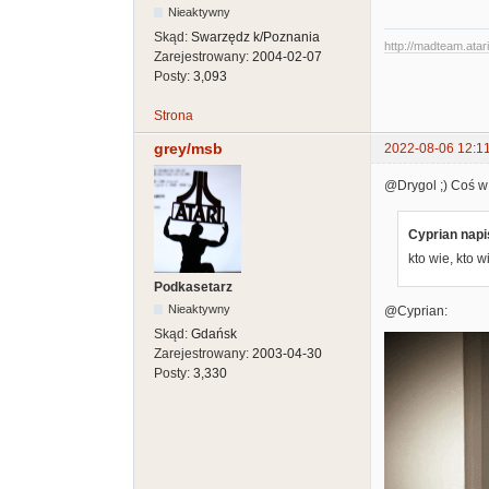
Nieaktywny
Skąd:
Swarzędz k/Poznania
http://madteam.atari
Zarejestrowany:
2004-02-07
Posty:
3,093
Strona
grey/msb
2022-08-06 12:1
@Drygol ;) Coś w t
Cyprian napi
kto wie, kto w
Podkasetarz
Nieaktywny
@Cyprian:
Skąd:
Gdańsk
Zarejestrowany:
2003-04-30
Posty:
3,330