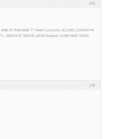
135
(520ST 4MB ST RAM 8MB TT RAM CosmosEx SC1435) (1040STFM
T+, (MEGA ST SM125) (65XE Rapidus U1MB VBXE SIDE2
136