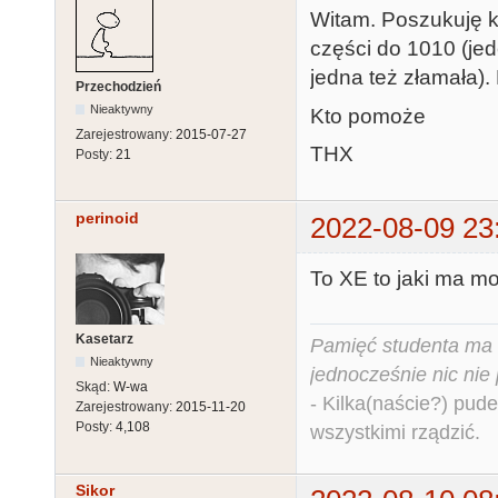
Witam. Poszukuję kl
części do 1010 (je
jedna też złamała).
Przechodzień
Nieaktywny
Kto pomoże
Zarejestrowany:
2015-07-27
THX
Posty:
21
perinoid
2022-08-09 23
To XE to jaki ma m
Kasetarz
Pamięć studenta ma c
Nieaktywny
jednocześnie nic nie
Skąd:
W-wa
- Kilka(naście?) pude
Zarejestrowany:
2015-11-20
Posty:
4,108
wszystkimi rządzić.
Sikor