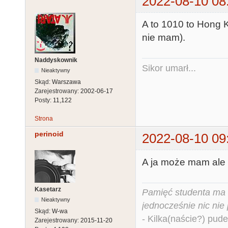
2022-08-10 08
A to 1010 to Hong K
nie mam).
Naddyskownik
Sikor umarł...
Nieaktywny
Skąd:
Warszawa
Zarejestrowany:
2002-06-17
Posty:
11,122
Strona
perinoid
2022-08-10 09
A ja może mam ale 
Kasetarz
Pamięć studenta ma c
Nieaktywny
jednocześnie nic nie
Skąd:
W-wa
- Kilka(naście?) pude
Zarejestrowany:
2015-11-20