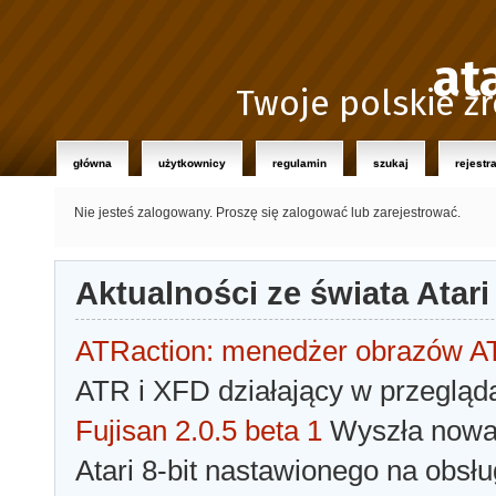
at
Twoje polskie źr
główna
użytkownicy
regulamin
szukaj
rejestr
Nie jesteś zalogowany.
Proszę się zalogować lub zarejestrować.
Aktualności ze świata Atari
ATRaction: menedżer obrazów 
ATR i XFD działający w przegląda
Fujisan 2.0.5 beta 1
Wyszła nowa 
Atari 8-bit nastawionego na obsłu