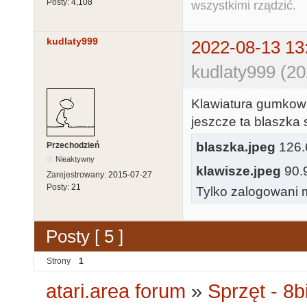
Posty:
4,108
wszystkimi rządzić.
kudlaty999
2022-08-13 13
kudlaty999 (20
Klawiatura gumkow
jeszcze ta blaszka
blaszka.jpeg
126.6
Przechodzień
Nieaktywny
klawisze.jpeg
90.9
Zarejestrowany:
2015-07-27
Posty:
21
Tylko zalogowani m
Posty [ 5 ]
Strony
1
atari.area forum
»
Sprzęt - 8bi