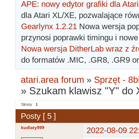
APE: nowy edytor grafiki dla Atari
dla Atari XL/XE, pozwalające rów
Gearlynx 1.2.21
Nowa wersja popu
przynosi poprawki timingu i nowe
Nowa wersja DitherLab wraz z źr
do formatów .MIC, .GR8, .GR9 o
atari.area forum
»
Sprzęt - 8bi
»
Szukam klawisz "Y" do 
Strony
1
Posty [ 5 ]
kudlaty999
2022-08-09 22