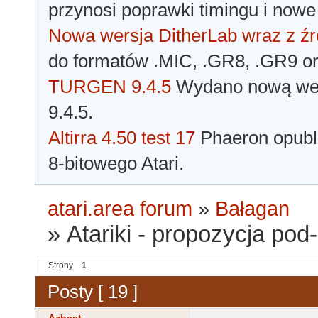
przynosi poprawki timingu i nowe
Nowa wersja DitherLab wraz z źr
do formatów .MIC, .GR8, .GR9 o
TURGEN 9.4.5
Wydano nową wer
9.4.5.
Altirra 4.50 test 17
Phaeron opubli
8-bitowego Atari.
atari.area forum
»
Bałagan
»
Atariki - propozycja pod
Strony
1
Posty [ 19 ]