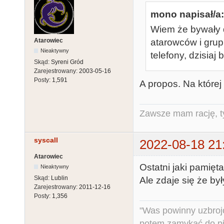
mono napisał/a:
Wiem że bywały 
Atarowiec
atarowców i grup
Nieaktywny
telefony, dzisiaj
Skąd:
Syreni Gród
Zarejestrowany:
2003-05-16
Posty:
1,591
A propos. Na której
Zawsze mam rację, ty
syscall
2022-08-18 21
Atarowiec
Ostatni jaki pamięt
Nieaktywny
Skąd:
Lublin
Ale zdaje się że były
Zarejestrowany:
2011-12-16
Posty:
1,356
"Was powinny uzbroj
potem zamykać do pi