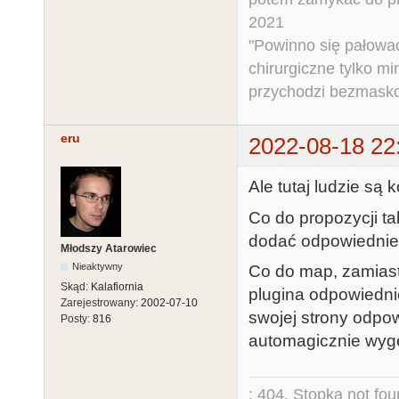
2021
"Powinno się pałować 
chirurgiczne tylko mi
przychodzi bezmaskow
eru
2022-08-18 22
Ale tutaj ludzie są
Co do propozycji tak
dodać odpowiedni
Młodszy Atarowiec
Nieaktywny
Co do map, zamiast
Skąd:
Kalafiornia
plugina odpowiedn
Zarejestrowany:
2002-07-10
swojej strony odpow
Posty:
816
automagicznie wyg
: 404. Stopka not fo