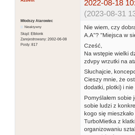
Azbest
2022-08-18 10
(2023-08-31 13
Młodszy Atarowiec
Nie wiem, czy dobra
Nieaktywny
Skąd:
Elblonk
A.A"? "Miejsca w si
Zarejestrowany:
2002-06-08
Cześć,
Posty:
817
Na wstępie wielki d
zdvpy wrzutki na ata
Słuchajcie, koncepc
Cieszy mnie, że ost
dodatki, plotki) i ni
Pomyślałem sobie j
sobie ludzi z konkr
kogo się mieszkało
TurboMietka z klat
organizowaniu szta