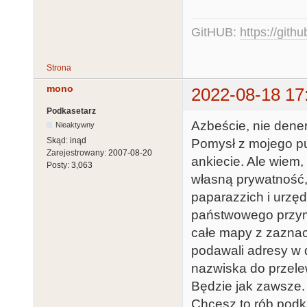
GitHUB:
https://gith
Strona
mono
2022-08-18 17
Podkasetarz
Azbeście, nie dener
Nieaktywny
Skąd:
inąd
Pomysł z mojego pu
Zarejestrowany:
2007-08-20
ankiecie. Ale wiem,
Posty:
3,063
własną prywatność, 
paparazzich i urzę
państwowego przymu
całe mapy z zaznac
podawali adresy w d
nazwiska do przele
Będzie jak zawsze.
Chcesz to rób podka