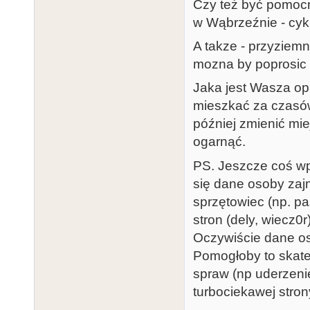
Czy też być pomocn
w Wąbrzeźnie - cyk
A takze - przyziemn
mozna by poprosic l
Jaka jest Wasza opi
mieszkać za czasów
później zmienić mie
ogarnąć.
PS. Jeszcze coś wpa
się dane osoby zajmo
sprzętowiec (np. pas
stron (dely, wiecz0r),
Oczywiście dane os
Pomogłoby to skateg
spraw (np uderzeni
turbociekawej stron