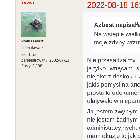
seban
2022-08-18 16
Azbest napisał/
Na wstępie wielki
Podkasetarz
moje zdvpy wrzutk
Nieaktywny
Skąd:
-oo
Nie przesadzajmy...
Zarejestrowany:
2002-07-13
Posty:
3,188
ja tylko "wtrącam" 
niejako z doskoku.
jakiś pomysł na art
prostu to udokumen
ulatywało w niepam
Ja jestem zwykłym
nie jestem żadnym
administracyjnych, e
mam okazję to jak p