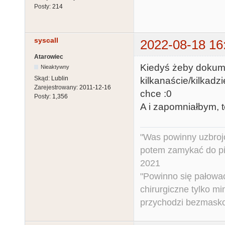
Posty:
214
syscall
2022-08-18 16
Atarowiec
Kiedyś żeby dokumen
Nieaktywny
Skąd:
Lublin
kilkanaście/kilkad
Zarejestrowany:
2011-12-16
chce :0
Posty:
1,356
A i zapomniałbym, t
"Was powinny uzbroj
potem zamykać do pi
2021
"Powinno się pałować 
chirurgiczne tylko mi
przychodzi bezmaskow