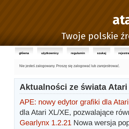
at
Twoje polskie źr
główna
użytkownicy
regulamin
szukaj
rejestr
Nie jesteś zalogowany.
Proszę się zalogować lub zarejestrować.
Aktualności ze świata Atari
APE: nowy edytor grafiki dla Atari
dla Atari XL/XE, pozwalające rów
Gearlynx 1.2.21
Nowa wersja popu