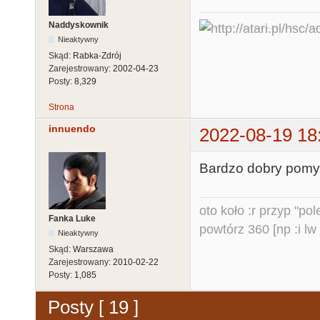
Naddyskownik
Nieaktywny
Skąd:
Rabka-Zdrój
Zarejestrowany:
2002-04-23
Posty:
8,329
Strona
innuendo
2022-08-19 18
Bardzo dobry pomys
oto koło :r przyp "pole
Fanka Luke
powtórz 360 [np :i lw 
Nieaktywny
Skąd:
Warszawa
Zarejestrowany:
2010-02-22
Posty:
1,085
Posty [ 19 ]