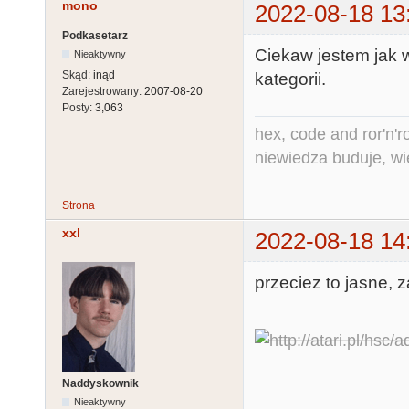
mono
2022-08-18 13
Podkasetarz
Ciekaw jestem jak wy
Nieaktywny
Skąd:
inąd
kategorii.
Zarejestrowany:
2007-08-20
Posty:
3,063
hex, code and ror'n'ro
niewiedza buduje, wi
Strona
xxl
2022-08-18 14
przeciez to jasne, 
Naddyskownik
Nieaktywny