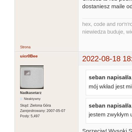
dostaniesz maile o
hex, code and ror'n'ro
niewiedza buduje, wi
Strona
uicr0Bee
2022-08-18 18
seban napisał/a
mój wkład jest m
Nadkasetarz
Nieaktywny
seban napisał/a
Skąd:
Zielona Góra
Zarejestrowany:
2007-05-07
jestem zwykłym 
Posty:
5,497
Sprzeciw! Wysoki Są