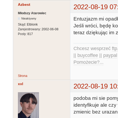
Azbest
2022-08-19 07
Młodszy Atarowiec
Entuzjazm mi opadł
Nieaktywny
Skąd:
Elblonk
Jeśli wróci, będę k
Zarejestrowany:
2002-06-08
teraz dziękując im
Posty:
817
Chcesz wesprzeć
ft
||
buycoffee
||
paypal
Pomożecie?...
Strona
xxl
2022-08-19 10
podoba mi sie pomy
identyfikuje ale c
zmienic bez urazan