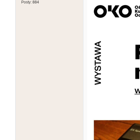
Posty:
884