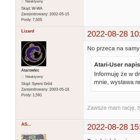
Nieaktywny
Skąd:
W-WA
Zarejestrowany:
2002-05-15
Posty:
7,505
Lizard
2022-08-28 10
No przeca na samy
Atari-User napis
Atarowiec
Informuję że w d
Nieaktywny
mnie, wystawa re
Skąd:
Syreni Gród
Zarejestrowany:
2003-05-16
Posty:
1,591
Zawsze mam rację, ty
AS...
2022-08-28 15