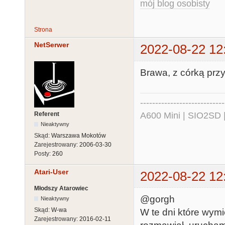
mój blog osobisty
Strona
NetSerwer
2022-08-22 12
Brawa, z córką prz
----------------------------
Referent
A600 Mini | SIO2SD 
Nieaktywny
Skąd:
Warszawa Mokotów
Zarejestrowany:
2006-03-30
Posty:
260
Atari-User
2022-08-22 12
Młodszy Atarowiec
@gorgh
Nieaktywny
Skąd:
W-wa
W te dni które wymi
Zarejestrowany:
2016-02-11