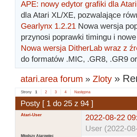
APE: nowy edytor grafiki dla Atari
dla Atari XL/XE, pozwalające rów
Gearlynx 1.2.21
Nowa wersja popu
przynosi poprawki timingu i nowe
Nowa wersja DitherLab wraz z źr
do formatów .MIC, .GR8, .GR9 o
»
Rer
atari.area forum
»
Zloty
Strony
1
2
3
4
Następna
Posty [ 1 do 25 z 94 ]
Atari-User
2022-08-22 09
User (2022-08
Młodszy Atarowiec