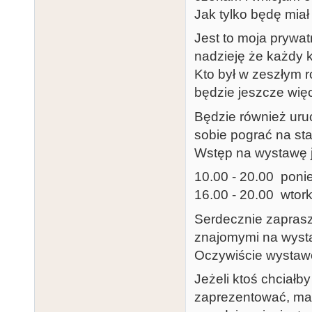
Jak tylko będę miał 
Jest to moja prywat
nadzieję że każdy k
Kto był w zeszłym r
będzie jeszcze wię
Będzie również uru
sobie pograć na st
Wstęp na wystawę j
10.00 - 20.00 ponied
16.00 - 20.00 wtorki
Serdecznie zaprasz
znajomymi na wyst
Oczywiście wystawę
Jeżeli ktoś chciałb
zaprezentować, ma 