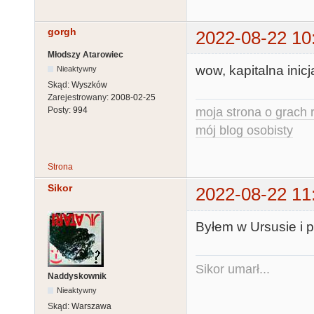
gorgh
2022-08-22 10
Młodszy Atarowiec
wow, kapitalna inic
Nieaktywny
Skąd:
Wyszków
Zarejestrowany:
2008-02-25
moja strona o grach r
Posty:
994
mój blog osobisty
Strona
Sikor
2022-08-22 11
Byłem w Ursusie i p
Sikor umarł...
Naddyskownik
Nieaktywny
Skąd:
Warszawa