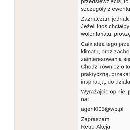
przedsięwzięcia, to
szczegóły z ewent
Zaznaczam jednak ż
Jeżeli ktoś chciałb
wolontariatu, prosz
Cała idea tego prz
klimatu, oraz zachę
zainteresowania si
Chodzi również o to
praktyczną, przeka
inspiracją, do dział
Wyrażajcie opinie, 
na:
agent005@wp.pl
Zapraszam
Retro-Akcja