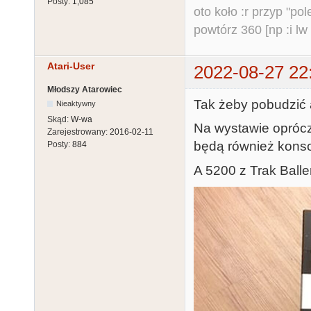
Posty:
1,085
oto koło :r przyp "pole
powtórz 360 [np :i lw 
Atari-User
2022-08-27 22
Młodszy Atarowiec
Tak żeby pobudzić 
Nieaktywny
Skąd:
W-wa
Na wystawie oprócz 
Zarejestrowany:
2016-02-11
będą również konso
Posty:
884
A 5200 z Trak Ball