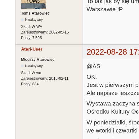
To tak jak by się u
Warszawie :P
Toms Atarowiec
Nieaktywny
Skąd:
W-WA
Zarejestrowany:
2002-05-15
Posty:
7,505
Atari-User
2022-08-28 17
Młodszy Atarowiec
@AS
Nieaktywny
Skąd:
W-wa
OK.
Zarejestrowany:
2016-02-11
Jest w pierwszym p
Posty:
884
Ale napisze ieszcze
Wystawa zaczyna si
Ośrodku Kultury O
W poniedziałki, środ
we wtorki i czwartk