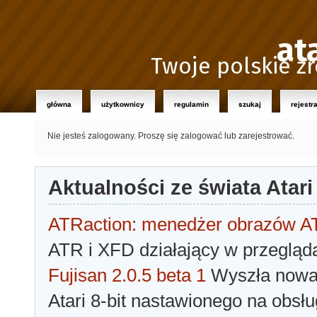
at
Twoje polskie źr
główna
użytkownicy
regulamin
szukaj
rejestr
Nie jesteś zalogowany.
Proszę się zalogować lub zarejestrować.
Aktualności ze świata Atari
ATRaction: menedżer obrazów 
ATR i XFD działający w przegląda
Fujisan 2.0.5 beta 1
Wyszła nowa 
Atari 8-bit nastawionego na obsłu