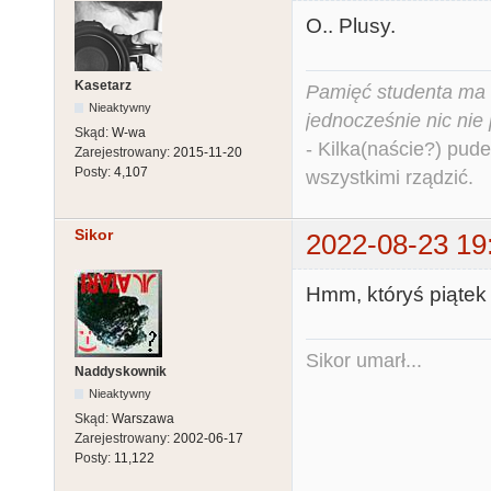
O.. Plusy.
Kasetarz
Pamięć studenta ma c
Nieaktywny
jednocześnie nic nie
Skąd:
W-wa
- Kilka(naście?) pude
Zarejestrowany:
2015-11-20
Posty:
4,107
wszystkimi rządzić.
Sikor
2022-08-23 19
Hmm, któryś piątek 
Sikor umarł...
Naddyskownik
Nieaktywny
Skąd:
Warszawa
Zarejestrowany:
2002-06-17
Posty:
11,122