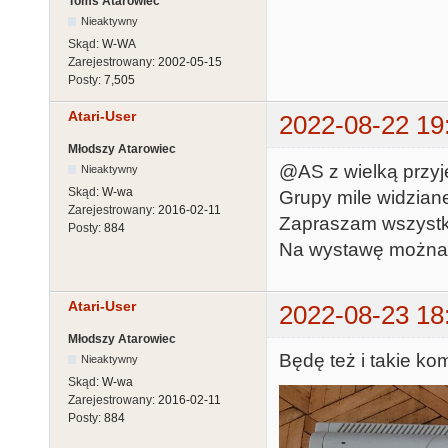
Toms Atarowiec
Nieaktywny
Skąd:
W-WA
Zarejestrowany:
2002-05-15
Posty:
7,505
Atari-User
2022-08-22 19
Młodszy Atarowiec
@AS z wielką przy
Nieaktywny
Skąd:
W-wa
Grupy mile widzian
Zarejestrowany:
2016-02-11
Zapraszam wszystki
Posty:
884
Na wystawę można z
Atari-User
2022-08-23 18
Młodszy Atarowiec
Będę też i takie ko
Nieaktywny
Skąd:
W-wa
Zarejestrowany:
2016-02-11
Posty:
884