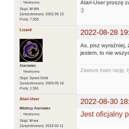
Atari-User proszę 
Nieaktywny
Skąd:
W-WA
:)
Zarejestrowany:
2002-05-15
Posty:
7,505
Lizard
2022-08-28 19
As, pisz wyraźniej, 
jestem, to nie wszy
Atarowiec
Zawsze mam rację, ty
Nieaktywny
Skąd:
Syreni Gród
Zarejestrowany:
2003-05-16
Posty:
1,591
Atari-User
2022-08-30 18
Młodszy Atarowiec
Jest oficjalny 
Nieaktywny
Skąd:
W-wa
Zarejestrowany:
2016-02-11